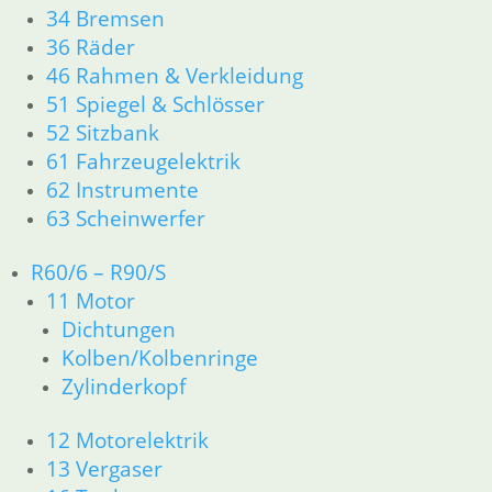
zzgl.
Versandkosten
34 Bremsen
In den Warenkorb
36 Räder
Zahnrad 5 G. 5 % länger m
46 Rahmen & Verkleidung
51 Spiegel & Schlösser
159,90
€
52 Sitzbank
Artikelnummer: 12429925%
61 Fahrzeugelektrik
inkl. MwSt.
62 Instrumente
zzgl.
Versandkosten
63 Scheinwerfer
In den Warenkorb
R60/6 – R90/S
Zahnrad 5 G. Zwischenwel
11 Motor
0,00
€
Dichtungen
Artikelnummer: 1242996X
Kolben/Kolbenringe
inkl. MwSt.
Zylinderkopf
zzgl.
Versandkosten
12 Motorelektrik
In den Warenkorb
13 Vergaser