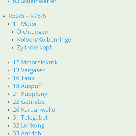
63 Scheinwerfer
Artikelnummer: 1358107
inkl. MwSt.
R50/5 – R75/5
11 Motor
zzgl.
Versandkosten
In den Warenkorb
Dichtungen
Kolben/Kolbenringe
Zylinderrollenlager mit M
Zylinderkopf
92,70
€
12 Motorelektrik
Artikelnummer: 1335449
inkl. MwSt.
13 Vergaser
16 Tank
zzgl.
Versandkosten
18 Auspuff
In den Warenkorb
21 Kupplung
Bundmutter für Abtriebsw
23 Getriebe
26 Kardanwelle
6,50
€
31 Telegabel
Artikelnummer: 1230084B
32 Lenkung
inkl. MwSt.
33 Antrieb