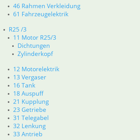
46 Rahmen Verkleidung
61 Fahrzeugelektrik
Gestänge mit Clip
R25 /3
9,30
€
Artikelnummer: 1236741
11 Motor R25/3
inkl. MwSt.
Dichtungen
Zylinderkopf
zzgl.
Versandkosten
In den Warenkorb
12 Motorelektrik
Manschette Schaltgestän
13 Vergaser
16 Tank
15,50
€
18 Auspuff
Artikelnummer: 1236746
21 Kupplung
inkl. MwSt.
23 Getriebe
zzgl.
Versandkosten
31 Telegabel
In den Warenkorb
32 Lenkung
Kickstarterkeil
33 Antrieb