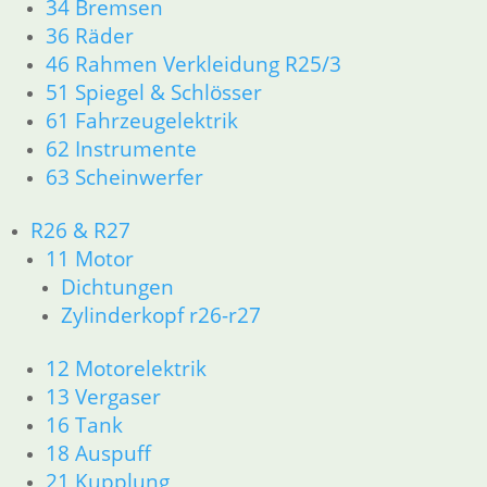
34 Bremsen
11,50
€
36 Räder
Artikelnummer: 1056124
46 Rahmen Verkleidung R25/3
inkl. MwSt.
51 Spiegel & Schlösser
zzgl.
Versandkosten
61 Fahrzeugelektrik
In den Warenkorb
62 Instrumente
63 Scheinwerfer
Rolle Schaltautomat
6,95
€
R26 & R27
Artikelnummer: 1231572
11 Motor
inkl. MwSt.
Dichtungen
Zylinderkopf r26-r27
zzgl.
Versandkosten
In den Warenkorb
12 Motorelektrik
Rolle Schaltautomat
13 Vergaser
16 Tank
7,85
€
18 Auspuff
Artikelnummer: 1231572R
21 Kupplung
inkl. MwSt.