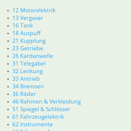
Schaltgestänge mit Kugel
12 Motorelektrik
13 Vergaser
19,50
€
16 Tank
Artikelnummer: 1242003
18 Auspuff
inkl. MwSt.
21 Kupplung
zzgl.
Versandkosten
23 Getriebe
In den Warenkorb
26 Kardanwelle
Zahnrad Kickstarter 11 Z
31 Telegabel
32 Lenkung
97,50
€
33 Antrieb
Artikelnummer: 1231671
34 Bremsen
inkl. MwSt.
36 Räder
zzgl.
Versandkosten
46 Rahmen & Verkleidung
In den Warenkorb
51 Spiegel & Schlösser
61 Fahrzeugelektrik
Kabelsatz Getriebeschalte
62 Instrumente
14,40
€