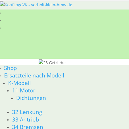
Sie befinden sich hier:
Shop
/
Ersatzteile nach
Shop
23 Getriebe
Ersatzteile nach Modell
BMW R 60/7 - R 100 RT Bj. 1976 - 1979 23 Getr
K-Modell
Na
1–15 von 37 Ergebnissen werden angezeigt
11 Motor
Akt
Dichtungen
sort
1
2
32 Lenkung
3
33 Antrieb
→
34 Bremsen