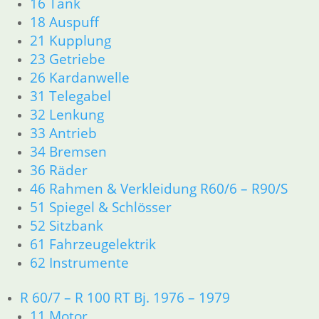
Zahnrad 5 G. mit X
16 Tank
18 Auspuff
115,00
€
21 Kupplung
Artikelnummer: 1242992
23 Getriebe
inkl. MwSt.
26 Kardanwelle
zzgl.
Versandkosten
31 Telegabel
In den Warenkorb
32 Lenkung
1
33 Antrieb
2
34 Bremsen
3
36 Räder
→
46 Rahmen & Verkleidung R60/6 – R90/S
51 Spiegel & Schlösser
52 Sitzbank
Shop
61 Fahrzeugelektrik
Ersatzteile nach Modell
62 Instrumente
K-Modell
11 Motor
R 60/7 – R 100 RT Bj. 1976 – 1979
Dichtungen
11 Motor
32 Lenkung