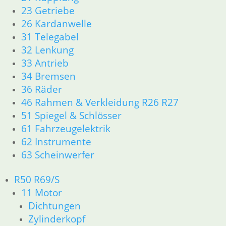
23 Getriebe
zzgl.
Versandkosten
26 Kardanwelle
In den Warenkorb
31 Telegabel
Dichtring Getriebe Leerla
32 Lenkung
33 Antrieb
1,00
€
34 Bremsen
Artikelnummer: 1355262
36 Räder
inkl. MwSt.
46 Rahmen & Verkleidung R26 R27
zzgl.
Versandkosten
51 Spiegel & Schlösser
In den Warenkorb
61 Fahrzeugelektrik
62 Instrumente
Druckstück Eingangswelle 
63 Scheinwerfer
82,80
€
Artikelnummer: 1233425
R50 R69/S
inkl. MwSt.
11 Motor
Dichtungen
zzgl.
Versandkosten
In den Warenkorb
Zylinderkopf