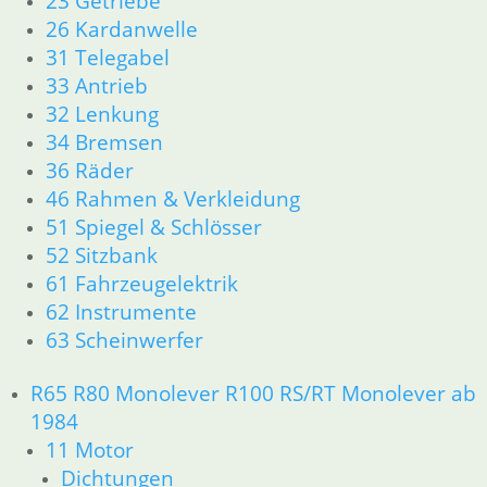
23 Getriebe
16 Tank
26 Kardanwelle
18 Auspuff
31 Telegabel
21 Kupplung
33 Antrieb
23 Getriebe
26 Kardanwelle
32 Lenkung
31 Telegabel
34 Bremsen
32 Lenkung
36 Räder
33 Antrieb
46 Rahmen & Verkleidung
34 Bremsen
51 Spiegel & Schlösser
36 Räder
52 Sitzbank
46 Rahmen & Verkleidung R26 R27
61 Fahrzeugelektrik
51 Spiegel & Schlösser
62 Instrumente
61 Fahrzeugelektrik
62 Instrumente
63 Scheinwerfer
63 Scheinwerfer
R50 R69/S
R65 R80 Monolever R100 RS/RT Monolever ab
11 Motor
1984
Dichtungen
11 Motor
Zylinderkopf
Dichtungen
12 Motorelektrik