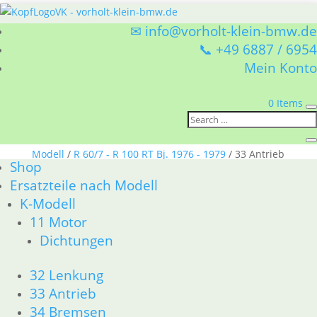
✉ info@vorholt-klein-bmw.de
📞 +49 6887 / 6954
Mein Konto
0 Items
Sie befinden sich hier:
Shop
/
Ersatzteile nach
Modell
/
R 60/7 - R 100 RT Bj. 1976 - 1979
/ 33 Antrieb
Shop
33 Antrieb
Ersatzteile nach Modell
K-Modell
BMW R 60/7 - R 100 RT Bj. 1976 - 1979 33 Antrieb
11 Motor
Nach
1–15 von 17 Ergebnissen werden angezeigt
Dichtungen
Aktualität
sortiert
1
32 Lenkung
2
33 Antrieb
→
34 Bremsen