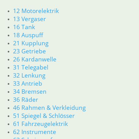
5,50
€
12 Motorelektrik
Artikelnummer: 3004337
13 Vergaser
inkl. MwSt.
16 Tank
zzgl.
Versandkosten
18 Auspuff
In den Warenkorb
21 Kupplung
23 Getriebe
Dichtung Kardangehäuse
26 Kardanwelle
5,50
€
31 Telegabel
Artikelnummer: 2311096
32 Lenkung
inkl. MwSt.
33 Antrieb
zzgl.
Versandkosten
34 Bremsen
In den Warenkorb
36 Räder
46 Rahmen & Verkleidung
Dichtung
51 Spiegel & Schlösser
61 Fahrzeugelektrik
1,80
€
Artikelnummer: 2311098
62 Instrumente
inkl. MwSt.