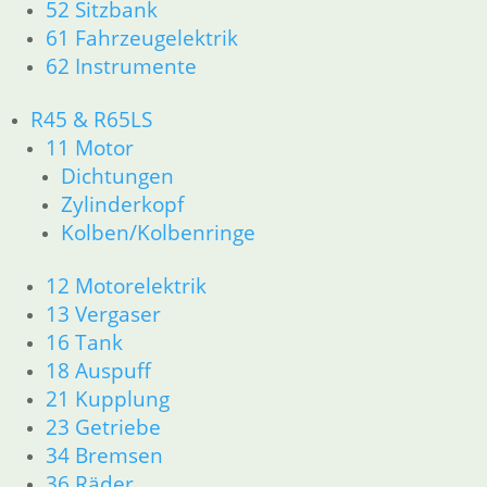
52 Sitzbank
Kolben/Kolbenringe
61 Fahrzeugelektrik
Zylinderkopf
12 Motorelektrik
62 Instrumente
13 Vergaser
16 Tank
R45 & R65LS
18 Auspuff
11 Motor
21 Kupplung
Dichtungen
23 Getriebe
Zylinderkopf
26 Kardanwelle
Kolben/Kolbenringe
31 Telegabel
32 Lenkung
12 Motorelektrik
33 Antrieb
13 Vergaser
34 Bremsen
36 Räder
16 Tank
46 Rahmen & Verkleidung
18 Auspuff
51 Spiegel & Schlösser
21 Kupplung
52 Sitzbank
23 Getriebe
61 Fahrzeugelektrik
34 Bremsen
62 Instrumente
36 Räder
63 Scheinwerfer