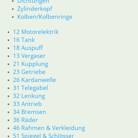
Dichtungen
46 Rahmen & Verkleidung
Zylinderkopf
51 Spiegel & Schlösser
Kolben/Kolbenringe
52 Sitzbank
61 Fahrzeugelektrik
12 Motorelektrik
62 Instrumente
16 Tank
63 Scheinwerfer
18 Auspuff
R80/100 R80/100 RT 1980 bis 1984
13 Vergaser
11 Motor
21 Kupplung
Dichtungen
23 Getriebe
Kolben/Kolbenringe
Zylinderkopf
26 Kardanwelle
12 Motorelektrik
31 Telegabel
13 Vergaser
32 Lenkung
16 Tank
33 Antrieb
18 Auspuff
34 Bremsen
21 Kupplung
36 Räder
23 Getriebe
46 Rahmen & Verkleidung
26 Kardanwelle
31 Telegabel
51 Spiegel & Schlösser