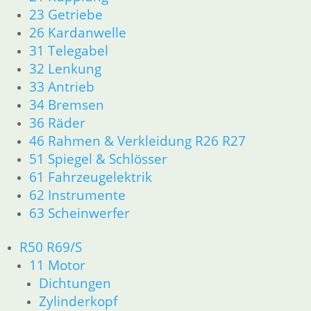
In den Warenkorb
23 Getriebe
26 Kardanwelle
Simmerring Tellerrad
31 Telegabel
12,80
€
32 Lenkung
Artikelnummer: 3004343
33 Antrieb
inkl. MwSt.
34 Bremsen
36 Räder
zzgl.
Versandkosten
In den Warenkorb
46 Rahmen & Verkleidung R26 R27
51 Spiegel & Schlösser
Dichtring vor Schwingenlager
61 Fahrzeugelektrik
62 Instrumente
5,50
€
Artikelnummer: 2000331
63 Scheinwerfer
inkl. MwSt.
R50 R69/S
zzgl.
Versandkosten
11 Motor
In den Warenkorb
Dichtungen
Simmerring der Achshülse
Zylinderkopf