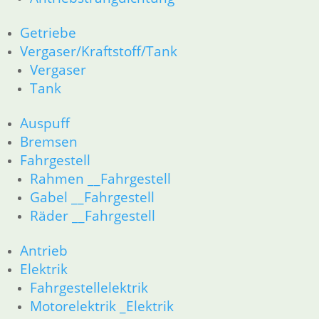
Kolben/Kolbenringe
12 Motorelektrik
Getriebe
16 Tank
Vergaser/Kraftstoff/Tank
18 Auspuff
Vergaser
13 Vergaser
Tank
21 Kupplung
23 Getriebe
Auspuff
26 Kardanwelle
Bremsen
31 Telegabel
32 Lenkung
Fahrgestell
33 Antrieb
Rahmen __Fahrgestell
34 Bremsen
Gabel __Fahrgestell
36 Räder
Räder __Fahrgestell
46 Rahmen & Verkleidung
51 Spiegel & Schlösser
Antrieb
61 Fahrzeugelektrik
Elektrik
62 Instrumente
Fahrgestellelektrik
52 Sitzbank
Motorelektrik _Elektrik
R80GS bis R100GS PD 1990