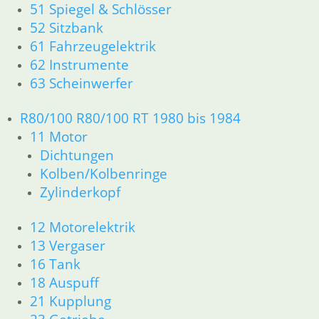
51 Spiegel & Schlösser
18 Auspuff
52 Sitzbank
21 Kupplung
61 Fahrzeugelektrik
23 Getriebe
62 Instrumente
31 Telegabel
32 Lenkung
63 Scheinwerfer
33 Antrieb
34 Bremsen
R80/100 R80/100 RT 1980 bis 1984
36 Räder
11 Motor
46 Rahmen Verkleidung R25/3
Dichtungen
51 Spiegel & Schlösser
Kolben/Kolbenringe
61 Fahrzeugelektrik
Zylinderkopf
62 Instrumente
63 Scheinwerfer
12 Motorelektrik
R26 & R27
13 Vergaser
11 Motor
Dichtungen
16 Tank
Zylinderkopf r26-r27
18 Auspuff
12 Motorelektrik
21 Kupplung
13 Vergaser