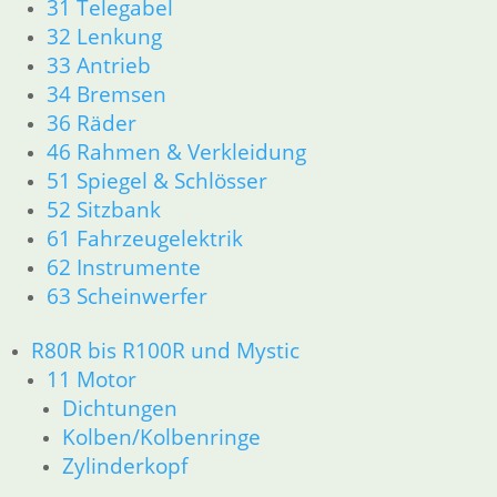
31 Telegabel
23 Getriebe
32 Lenkung
26 Kardanwelle
33 Antrieb
31 Telegabel
34 Bremsen
32 Lenkung
36 Räder
33 Antrieb
46 Rahmen & Verkleidung
34 Bremsen
51 Spiegel & Schlösser
36 Räder
46 Rahmen & Verkleidung
52 Sitzbank
51 Spiegel & Schlösser
61 Fahrzeugelektrik
52 Sitzbank
62 Instrumente
61 Fahrzeugelektrik
63 Scheinwerfer
62 Instrumente
R45 & R65LS
R80R bis R100R und Mystic
11 Motor
11 Motor
Dichtungen
Dichtungen
Zylinderkopf
Kolben/Kolbenringe
Kolben/Kolbenringe
12 Motorelektrik
Zylinderkopf
13 Vergaser