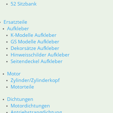
16 Tank
52 Sitzbank
18 Auspuff
21 Kupplung
23 Getriebe
Ersatzteile
31 Telegabel
Aufkleber
26 Kardanwelle
K-Modelle Aufkleber
32 Lenkung
GS Modelle Aufkleber
33 Antrieb
36 Räder
Dekorsätze Aufkleber
34 Bremsen
Hinweisschilder Aufkleber
46 Rahmen & Verkleidung
Seitendeckel Aufkleber
51 Spiegel & Schlösser __PDR80Basic
52 Sitzbank
Motor
61 Fahrzeugelektrik
Zylinder/Zylinderkopf
62 Instrumente
Motorteile
63 Scheinwerfer
R80G/S R65G/S bis R80ST
Dichtungen
11 Motor
Motordichtungen
Dichtungen
Zylinderkopf
Antriebstrangdichtung