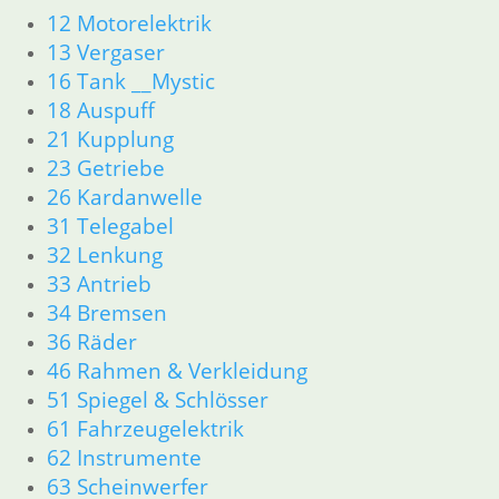
16 Tank
12 Motorelektrik
18 Auspuff
13 Vergaser
21 Kupplung
16 Tank __Mystic
23 Getriebe
18 Auspuff
34 Bremsen
21 Kupplung
36 Räder
23 Getriebe
46 Rahmen & Verkleidung
26 Kardanwelle
51 Spiegel & Schlösser
52 Sitzbank
31 Telegabel
61 Fahrzeugelektrik
32 Lenkung
62 Instrumente
33 Antrieb
63 Scheinwerfer
34 Bremsen
R80GS ab 1991 bis R100GS PD R80 Basic
36 Räder
11 Motor
46 Rahmen & Verkleidung
Dichtungen
51 Spiegel & Schlösser
Zylinderkopf
Kolben/Kolbenringe
61 Fahrzeugelektrik
12 Motorelektrik
62 Instrumente
13 Vergaser
63 Scheinwerfer