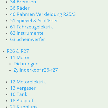
34 Bremsen
36 Räder
Abdeckkappe Schwingeam
46 Rahmen Verkleidung R25/3
Rahmen
51 Spiegel & Schlösser
61 Fahrzeugelektrik
3,90
€
62 Instrumente
Artikelnummer: 1230296
63 Scheinwerfer
inkl. MwSt.
zzgl.
Versandkosten
R26 & R27
In den Warenkorb
11 Motor
Dichtungen
Dichtring
Zylinderkopf r26-r27
Mitnehmerverzahnung
12 Motorelektrik
2,95
€
13 Vergaser
Artikelnummer: 1233302
16 Tank
inkl. MwSt.
18 Auspuff
zzgl.
Versandkosten
21 Kupplung