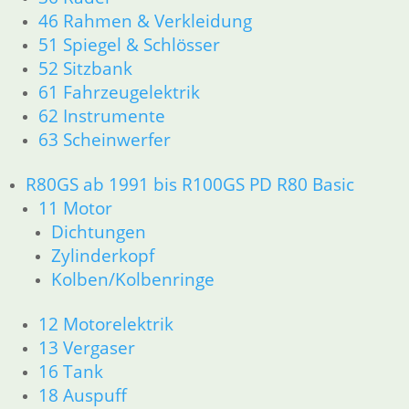
46 Rahmen & Verkleidung
R60/6 – R90/S
11 Motor
51 Spiegel & Schlösser
Dichtungen
52 Sitzbank
Kolben/Kolbenringe
61 Fahrzeugelektrik
Zylinderkopf
62 Instrumente
12 Motorelektrik
63 Scheinwerfer
13 Vergaser
16 Tank
R80GS ab 1991 bis R100GS PD R80 Basic
18 Auspuff
11 Motor
21 Kupplung
Dichtungen
23 Getriebe
26 Kardanwelle
Zylinderkopf
31 Telegabel
Kolben/Kolbenringe
32 Lenkung
33 Antrieb
12 Motorelektrik
34 Bremsen
13 Vergaser
36 Räder
16 Tank
46 Rahmen & Verkleidung R60/6 – R90/S
18 Auspuff
51 Spiegel & Schlösser