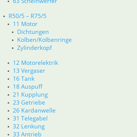
63 Scheinwerfer
zzgl.
Versandkosten
R50/5 – R75/5
In den Warenkorb
11 Motor
Bundmutter für
Dichtungen
Abtriebswelle
Kolben/Kolbenringe
Zylinderkopf
6,50
€
Artikelnummer: 1230084B
12 Motorelektrik
inkl. MwSt.
13 Vergaser
zzgl.
Versandkosten
16 Tank
In den Warenkorb
18 Auspuff
21 Kupplung
Schelle für Manschette
23 Getriebe
3,50
€
26 Kardanwelle
Artikelnummer: 1230297
31 Telegabel
inkl. MwSt.
32 Lenkung
zzgl.
Versandkosten
33 Antrieb