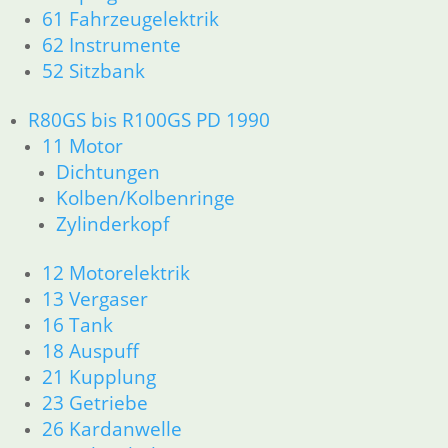
33 Antrieb
61 Fahrzeugelektrik
32 Lenkung
62 Instrumente
34 Bremsen
52 Sitzbank
36 Räder
46 Rahmen & Verkleidung
R80GS bis R100GS PD 1990
51 Spiegel & Schlösser
11 Motor
52 Sitzbank
Dichtungen
61 Fahrzeugelektrik
Kolben/Kolbenringe
62 Instrumente
63 Scheinwerfer
Zylinderkopf
R65 R80 Monolever R100 RS/RT Monolever ab 1984
11 Motor
12 Motorelektrik
Dichtungen
13 Vergaser
Kolben/Kolbenringe
16 Tank
Zylinderkopf
18 Auspuff
12 Motorelektrik
21 Kupplung
13 Vergaser
23 Getriebe
16 Tank
26 Kardanwelle
18 Auspuff
21 Kupplung