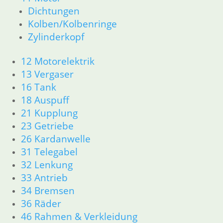
→
Dichtungen
Kolben/Kolbenringe
Zylinderkopf
Shop
Ersatzteile nach Modell
12 Motorelektrik
K-Modell
13 Vergaser
11 Motor
Dichtungen
16 Tank
32 Lenkung
18 Auspuff
33 Antrieb
21 Kupplung
34 Bremsen
23 Getriebe
46 Rahmen Verkleidung
26 Kardanwelle
61 Fahrzeugelektrik
31 Telegabel
R25 /3
32 Lenkung
11 Motor R25/3
Dichtungen
33 Antrieb
Zylinderkopf
34 Bremsen
12 Motorelektrik
36 Räder
13 Vergaser
46 Rahmen & Verkleidung
16 Tank