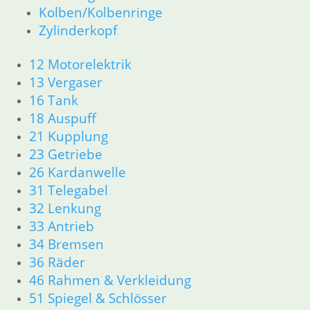
Kolben/Kolbenringe
13 Vergaser
Zylinderkopf
16 Tank
18 Auspuff
12 Motorelektrik
21 Kupplung
23 Getriebe
13 Vergaser
26 Kardanwelle
16 Tank
31 Telegabel
18 Auspuff
32 Lenkung
21 Kupplung
33 Antrieb
23 Getriebe
34 Bremsen
26 Kardanwelle
36 Räder
31 Telegabel
46 Rahmen & Verkleidung
51 Spiegel & Schlösser
32 Lenkung
61 Fahrzeugelektrik
33 Antrieb
62 Instrumente
34 Bremsen
63 Scheinwerfer
36 Räder
R50/5 – R75/5
46 Rahmen & Verkleidung
11 Motor
51 Spiegel & Schlösser
Dichtungen