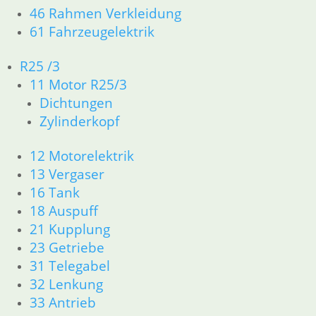
46 Rahmen Verkleidung
61 Fahrzeugelektrik
Vielzahnmutter
R25 /3
Hinterradschwinge VA
11 Motor R25/3
4,40
€
Dichtungen
Artikelnummer: 1337789V
Zylinderkopf
inkl. MwSt.
12 Motorelektrik
zzgl.
Versandkosten
13 Vergaser
In den Warenkorb
16 Tank
Simmerring Kegelrad
18 Auspuff
21 Kupplung
9,80
€
23 Getriebe
Artikelnummer: 1231542
inkl. MwSt.
31 Telegabel
32 Lenkung
zzgl.
Versandkosten
33 Antrieb
In den Warenkorb