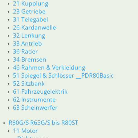
21 Kupplung
52 Sitzbank
23 Getriebe
61 Fahrzeugelektrik
62 Instrumente
31 Telegabel
R 60/7 – R 100 RT Bj. 1976 – 1979
26 Kardanwelle
11 Motor
32 Lenkung
Dichtungen
33 Antrieb
Kolben/Kolbenringe
36 Räder
Zylinderkopf
34 Bremsen
12 Motorelektrik
46 Rahmen & Verkleidung
13 Vergaser
16 Tank
51 Spiegel & Schlösser __PDR80Basic
18 Auspuff
52 Sitzbank
21 Kupplung
61 Fahrzeugelektrik
23 Getriebe
62 Instrumente
26 Kardanwelle
63 Scheinwerfer
31 Telegabel
32 Lenkung
R80G/S R65G/S bis R80ST
33 Antrieb
11 Motor
34 Bremsen
36 Räder