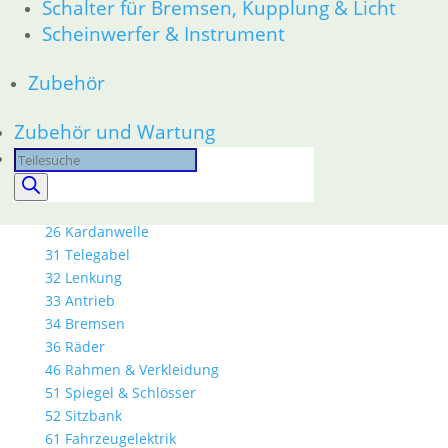
11 Motor
Schalter für Bremsen, Kupplung & Licht
Dichtungen
Scheinwerfer & Instrument
Kolben/Kolbenringe
Zylinderkopf
Zubehör
12 Motorelektrik
13 Vergaser
Zubehör und Wartung
16 Tank
Products
18 Auspuff
search
21 Kupplung
23 Getriebe
26 Kardanwelle
31 Telegabel
32 Lenkung
33 Antrieb
34 Bremsen
36 Räder
46 Rahmen & Verkleidung
51 Spiegel & Schlösser
52 Sitzbank
61 Fahrzeugelektrik