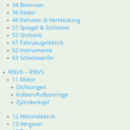
In den Warenkorb
34 Bremsen
36 Räder
Manschette
46 Rahmen & Verkleidung
18,50
€
51 Spiegel & Schlösser
Artikelnummer: 1230304
52 Sitzbank
inkl. MwSt.
61 Fahrzeugelektrik
62 Instrumente
zzgl.
Versandkosten
63 Scheinwerfer
In den Warenkorb
Getriebeöl 80W 90 API GL-5
R60/6 – R90/S
1 Ltr.
11 Motor
Dichtungen
10,50
€
Kolben/Kolbenringe
Artikelnummer: 8090
Zylinderkopf
inkl. MwSt.
zzgl.
Versandkosten
12 Motorelektrik
In den Warenkorb
13 Vergaser