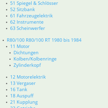
51 Spiegel & Schlösser
33 Antrieb
52 Sitzbank
34 Bremsen
36 Räder
61 Fahrzeugelektrik
46 Rahmen & Verkleidung
62 Instrumente
51 Spiegel & Schlösser
63 Scheinwerfer
52 Sitzbank
61 Fahrzeugelektrik
R80/100 R80/100 RT 1980 bis 1984
62 Instrumente
11 Motor
63 Scheinwerfer
Dichtungen
R80/100 R80/100 RT 1980 bis 1984
Kolben/Kolbenringe
11 Motor
Dichtungen
Zylinderkopf
Kolben/Kolbenringe
Zylinderkopf
12 Motorelektrik
12 Motorelektrik
13 Vergaser
13 Vergaser
16 Tank
16 Tank
18 Auspuff
18 Auspuff
21 Kupplung
21 Kupplung