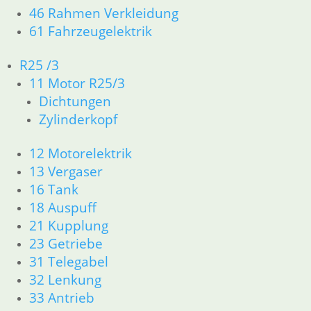
2,50
€
46 Rahmen Verkleidung
Artikelnummer: 4080137
61 Fahrzeugelektrik
inkl. MwSt.
R25 /3
zzgl.
Versandkosten
11 Motor R25/3
In den Warenkorb
Dichtungen
Auspuffdichtring /
Zylinderkopf
Krümmerdichtung
12 Motorelektrik
1,50
€
13 Vergaser
Artikelnummer: 9963470
16 Tank
inkl. MwSt.
18 Auspuff
zzgl.
Versandkosten
21 Kupplung
In den Warenkorb
23 Getriebe
Auspuffmutter von R25 bis
31 Telegabel
R69/S
32 Lenkung
33 Antrieb
19,80
€