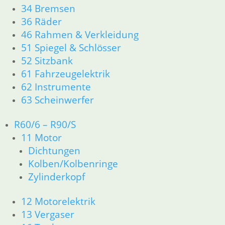
34 Bremsen
11 Motor
36 Räder
Dichtungen
46 Rahmen & Verkleidung
Kolben/Kolbenringe
51 Spiegel & Schlösser
Zylinderkopf
12 Motorelektrik
52 Sitzbank
13 Vergaser
61 Fahrzeugelektrik
16 Tank
62 Instrumente
18 Auspuff
63 Scheinwerfer
21 Kupplung
23 Getriebe
R60/6 – R90/S
26 Kardanwelle
11 Motor
31 Telegabel
Dichtungen
32 Lenkung
33 Antrieb
Kolben/Kolbenringe
34 Bremsen
Zylinderkopf
36 Räder
46 Rahmen & Verkleidung
12 Motorelektrik
51 Spiegel & Schlösser
13 Vergaser
52 Sitzbank