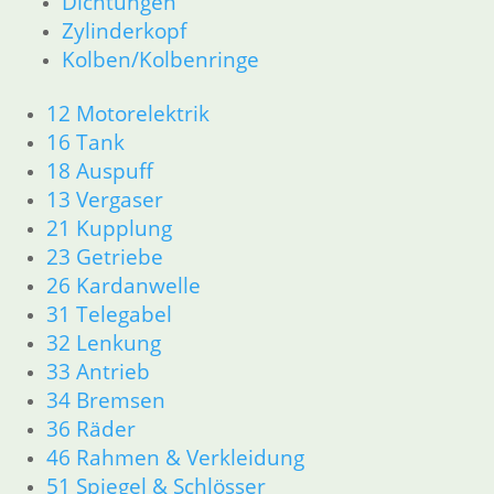
Dichtungen
52 Sitzbank
Zylinderkopf
R80GS bis R100GS PD 1990
Kolben/Kolbenringe
11 Motor
Dichtungen
12 Motorelektrik
Kolben/Kolbenringe
16 Tank
Zylinderkopf
18 Auspuff
12 Motorelektrik
13 Vergaser
13 Vergaser
16 Tank
21 Kupplung
18 Auspuff
23 Getriebe
21 Kupplung
26 Kardanwelle
23 Getriebe
31 Telegabel
26 Kardanwelle
32 Lenkung
31 Telegabel
33 Antrieb
32 Lenkung
34 Bremsen
33 Antrieb
34 Bremsen
36 Räder
36 Räder
46 Rahmen & Verkleidung
46 Rahmen & Verkleidung
51 Spiegel & Schlösser