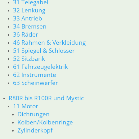
31 Telegabel
34 Bremsen
32 Lenkung
36 Räder
33 Antrieb
46 Rahmen & Verkleidung
34 Bremsen
51 Spiegel & Schlösser
36 Räder
61 Fahrzeugelektrik
62 Instrumente
46 Rahmen & Verkleidung
63 Scheinwerfer
51 Spiegel & Schlösser
52 Sitzbank
52 Sitzbank
Ersatzteile
61 Fahrzeugelektrik
Aufkleber
62 Instrumente
K-Modelle Aufkleber
63 Scheinwerfer
GS Modelle Aufkleber
Dekorsätze Aufkleber
R80R bis R100R und Mystic
Hinweisschilder Aufkleber
11 Motor
Seitendeckel Aufkleber
Motor
Dichtungen
Zylinder/Zylinderkopf
Kolben/Kolbenringe
Motorteile
Zylinderkopf
Dichtungen