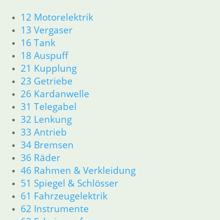
12 Motorelektrik
12 Motorelektrik
13 Vergaser
13 Vergaser
16 Tank
16 Tank
18 Auspuff
18 Auspuff
21 Kupplung
21 Kupplung
23 Getriebe
26 Kardanwelle
23 Getriebe
31 Telegabel
26 Kardanwelle
32 Lenkung
31 Telegabel
33 Antrieb
32 Lenkung
34 Bremsen
33 Antrieb
36 Räder
34 Bremsen
46 Rahmen & Verkleidung R26 R27
36 Räder
51 Spiegel & Schlösser
46 Rahmen & Verkleidung
61 Fahrzeugelektrik
62 Instrumente
51 Spiegel & Schlösser
63 Scheinwerfer
61 Fahrzeugelektrik
R50 R69/S
62 Instrumente
11 Motor