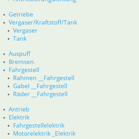
Cookie-Richtlinie (EU)
Widerrufsbelehrung
Getriebe
Vergaser/Kraftstoff/Tank
Vertrag widerrufen
Vergaser
Teilesuche und Referenzummern
Tank
Besuchen Sie realoem.com mit Explosionszeichnungen für Ihre
Auspuff
Ersatzteilsuche.
Bremsen
Fahrgestell
Rahmen __Fahrgestell
Gabel __Fahrgestell
Räder __Fahrgestell
Antrieb
Elektrik
Fahrgestellelektrik
Motorelektrik _Elektrik