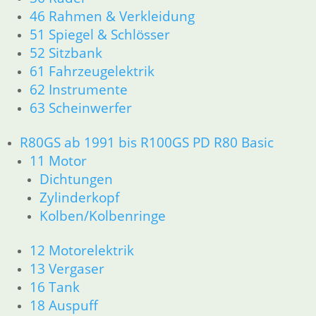
12 Motorelektrik
46 Rahmen & Verkleidung
13 Vergaser
51 Spiegel & Schlösser
16 Tank
52 Sitzbank
18 Auspuff
61 Fahrzeugelektrik
21 Kupplung
62 Instrumente
23 Getriebe
63 Scheinwerfer
31 Telegabel
26 Kardanwelle
R80GS ab 1991 bis R100GS PD R80 Basic
32 Lenkung
33 Antrieb
11 Motor
36 Räder
Dichtungen
34 Bremsen
Zylinderkopf
46 Rahmen & Verkleidung
Kolben/Kolbenringe
51 Spiegel & Schlösser __PDR80Basic
52 Sitzbank
12 Motorelektrik
61 Fahrzeugelektrik
13 Vergaser
62 Instrumente
16 Tank
63 Scheinwerfer
18 Auspuff
R80G/S R65G/S bis R80ST