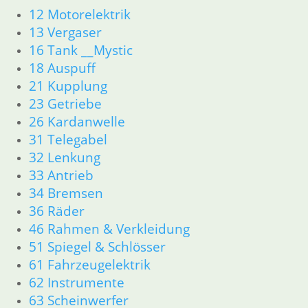
Motordichtungen
12 Motorelektrik
Antriebstrangdichtung
13 Vergaser
Getriebe
16 Tank __Mystic
Vergaser/Kraftstoff/Tank
18 Auspuff
Vergaser
21 Kupplung
Tank
Auspuff
23 Getriebe
Bremsen
26 Kardanwelle
Fahrgestell
31 Telegabel
Rahmen __Fahrgestell
32 Lenkung
Gabel __Fahrgestell
33 Antrieb
Räder __Fahrgestell
34 Bremsen
Antrieb
36 Räder
Elektrik
Fahrgestellelektrik
46 Rahmen & Verkleidung
Motorelektrik _Elektrik
51 Spiegel & Schlösser
Schalter für Bremsen, Kupplung & Licht
61 Fahrzeugelektrik
Scheinwerfer & Instrument
62 Instrumente
Zubehör
63 Scheinwerfer
Zubehör und Wartung