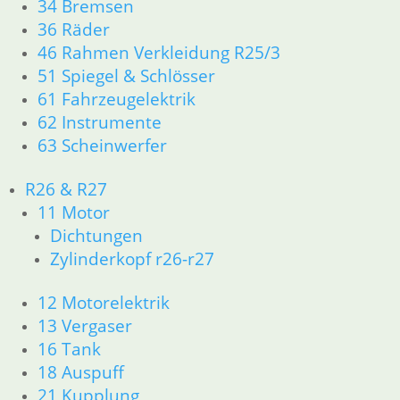
34 Bremsen
Artikelnummer: 4090110
36 Räder
inkl. MwSt.
46 Rahmen Verkleidung R25/3
zzgl.
Versandkosten
51 Spiegel & Schlösser
In den Warenkorb
61 Fahrzeugelektrik
62 Instrumente
Shop
63 Scheinwerfer
Ersatzteile nach Modell
K-Modell
11 Motor
R26 & R27
Dichtungen
11 Motor
32 Lenkung
Dichtungen
33 Antrieb
Zylinderkopf r26-r27
34 Bremsen
46 Rahmen Verkleidung
12 Motorelektrik
61 Fahrzeugelektrik
13 Vergaser
R25 /3
16 Tank
11 Motor R25/3
Dichtungen
18 Auspuff
Zylinderkopf
21 Kupplung