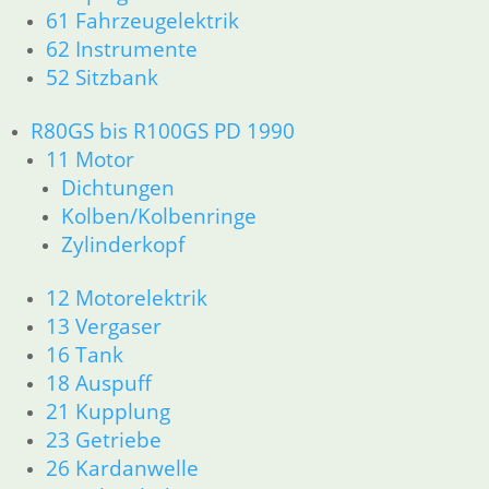
51 Spiegel & Schlösser
61 Fahrzeugelektrik
52 Sitzbank
62 Instrumente
61 Fahrzeugelektrik
52 Sitzbank
62 Instrumente
63 Scheinwerfer
R80GS bis R100GS PD 1990
R80R bis R100R und Mystic
11 Motor
11 Motor
Dichtungen
Dichtungen
Kolben/Kolbenringe
Kolben/Kolbenringe
Zylinderkopf
Zylinderkopf
12 Motorelektrik
13 Vergaser
12 Motorelektrik
16 Tank __Mystic
13 Vergaser
18 Auspuff
16 Tank
21 Kupplung
18 Auspuff
23 Getriebe
21 Kupplung
26 Kardanwelle
31 Telegabel
23 Getriebe
32 Lenkung
26 Kardanwelle
33 Antrieb