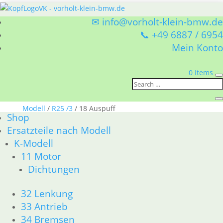
✉ info@vorholt-klein-bmw.de
📞 +49 6887 / 6954
Mein Konto
0 Items
Sie befinden sich hier:
Shop
/
Ersatzteile nach
Modell
/
R25 /3
/ 18 Auspuff
Shop
18 Auspuff
Ersatzteile nach Modell
K-Modell
BMW R25 /3 18 Auspuff
11 Motor
Nach
Alle 3 Ergebnisse werden angezeigt
Dichtungen
Aktualität
sortiert
32 Lenkung
Gummilager Schalldämpfer
33 Antrieb
hinten
34 Bremsen