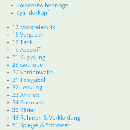
16 Tank
Kolben/Kolbenringe
18 Auspuff
Zylinderkopf
21 Kupplung
23 Getriebe
12 Motorelektrik
26 Kardanwelle
13 Vergaser
31 Telegabel
16 Tank
32 Lenkung
18 Auspuff
33 Antrieb
21 Kupplung
34 Bremsen
23 Getriebe
36 Räder
46 Rahmen & Verkleidung
26 Kardanwelle
51 Spiegel & Schlösser
31 Telegabel
52 Sitzbank
32 Lenkung
61 Fahrzeugelektrik
33 Antrieb
62 Instrumente
34 Bremsen
R45 & R65LS
36 Räder
11 Motor
46 Rahmen & Verkleidung
Dichtungen
51 Spiegel & Schlösser
Zylinderkopf