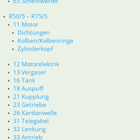
63 Scheinwerfer
Dichtungen
Zylinderkopf
R50/5 – R75/5
12 Motorelektrik
11 Motor
13 Vergaser
Dichtungen
16 Tank
18 Auspuff
Kolben/Kolbenringe
21 Kupplung
Zylinderkopf
23 Getriebe
26 Kardanwelle
12 Motorelektrik
31 Telegabel
13 Vergaser
32 Lenkung
16 Tank
33 Antrieb
18 Auspuff
34 Bremsen
21 Kupplung
36 Räder
23 Getriebe
46 Rahmen & Verkleidung
51 Spiegel & Schlösser
26 Kardanwelle
61 Fahrzeugelektrik
31 Telegabel
62 Instrumente
32 Lenkung
63 Scheinwerfer
33 Antrieb
R50/5 – R75/5