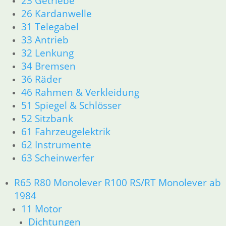
23 Getriebe
23 Getriebe
26 Kardanwelle
26 Kardanwelle
31 Telegabel
31 Telegabel
33 Antrieb
33 Antrieb
32 Lenkung
32 Lenkung
34 Bremsen
34 Bremsen
36 Räder
36 Räder
46 Rahmen & Verkleidung
46 Rahmen & Verkleidung
51 Spiegel & Schlösser
51 Spiegel & Schlösser
52 Sitzbank
52 Sitzbank
61 Fahrzeugelektrik
62 Instrumente
61 Fahrzeugelektrik
63 Scheinwerfer
62 Instrumente
R65 R80 Monolever R100 RS/RT Monolever ab 1984
63 Scheinwerfer
11 Motor
Dichtungen
R65 R80 Monolever R100 RS/RT Monolever ab
Kolben/Kolbenringe
1984
Zylinderkopf
11 Motor
12 Motorelektrik
Dichtungen
13 Vergaser