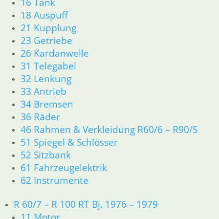
16 Tank
61 Fahrzeugelektrik
18 Auspuff
62 Instrumente
21 Kupplung
63 Scheinwerfer
23 Getriebe
R60/6 – R90/S
11 Motor
26 Kardanwelle
Dichtungen
31 Telegabel
Kolben/Kolbenringe
32 Lenkung
Zylinderkopf
33 Antrieb
12 Motorelektrik
34 Bremsen
13 Vergaser
36 Räder
16 Tank
46 Rahmen & Verkleidung R60/6 – R90/S
18 Auspuff
51 Spiegel & Schlösser
21 Kupplung
23 Getriebe
52 Sitzbank
26 Kardanwelle
61 Fahrzeugelektrik
31 Telegabel
62 Instrumente
32 Lenkung
33 Antrieb
R 60/7 – R 100 RT Bj. 1976 – 1979
34 Bremsen
11 Motor