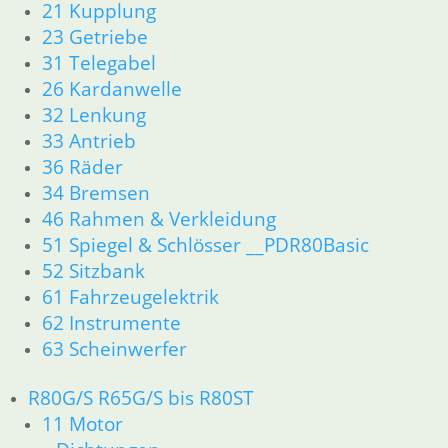
11 Motor
21 Kupplung
Dichtungen
23 Getriebe
Zylinderkopf
31 Telegabel
Kolben/Kolbenringe
26 Kardanwelle
12 Motorelektrik
32 Lenkung
16 Tank
33 Antrieb
18 Auspuff
36 Räder
13 Vergaser
21 Kupplung
34 Bremsen
23 Getriebe
46 Rahmen & Verkleidung
26 Kardanwelle
51 Spiegel & Schlösser __PDR80Basic
31 Telegabel
52 Sitzbank
32 Lenkung
61 Fahrzeugelektrik
33 Antrieb
62 Instrumente
34 Bremsen
63 Scheinwerfer
36 Räder
46 Rahmen & Verkleidung
R80G/S R65G/S bis R80ST
51 Spiegel & Schlösser
61 Fahrzeugelektrik
11 Motor
62 Instrumente