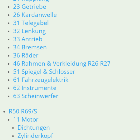
12 Motorelektrik
23 Getriebe
13 Vergaser
26 Kardanwelle
16 Tank
31 Telegabel
18 Auspuff
32 Lenkung
21 Kupplung
33 Antrieb
23 Getriebe
34 Bremsen
31 Telegabel
32 Lenkung
36 Räder
33 Antrieb
46 Rahmen & Verkleidung R26 R27
34 Bremsen
51 Spiegel & Schlösser
36 Räder
61 Fahrzeugelektrik
46 Rahmen Verkleidung R25/3
62 Instrumente
51 Spiegel & Schlösser
63 Scheinwerfer
61 Fahrzeugelektrik
62 Instrumente
R50 R69/S
63 Scheinwerfer
11 Motor
R26 & R27
11 Motor
Dichtungen
Dichtungen
Zylinderkopf
Zylinderkopf r26-r27