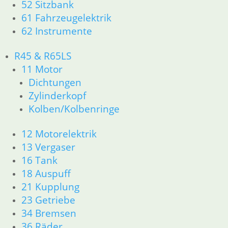
Kolben/Kolbenringe
52 Sitzbank
12 Motorelektrik
61 Fahrzeugelektrik
13 Vergaser
62 Instrumente
16 Tank
18 Auspuff
R45 & R65LS
21 Kupplung
11 Motor
23 Getriebe
Dichtungen
34 Bremsen
Zylinderkopf
36 Räder
46 Rahmen & Verkleidung
Kolben/Kolbenringe
51 Spiegel & Schlösser
52 Sitzbank
12 Motorelektrik
61 Fahrzeugelektrik
13 Vergaser
62 Instrumente
16 Tank
63 Scheinwerfer
18 Auspuff
R80GS ab 1991 bis R100GS PD R80 Basic
21 Kupplung
11 Motor
23 Getriebe
Dichtungen
34 Bremsen
Zylinderkopf
Kolben/Kolbenringe
36 Räder