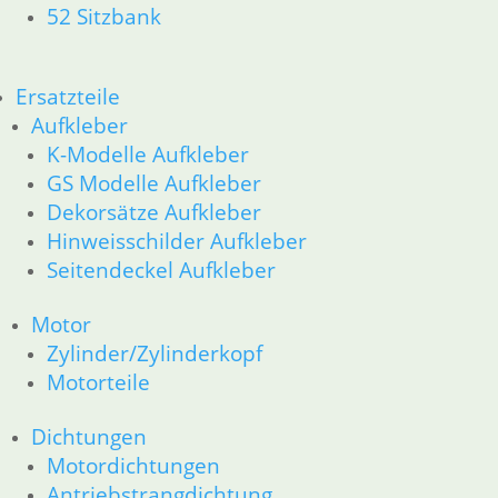
52 Sitzbank
Products
search
Alle Preise inkl. der gesetzl. MwSt. und zzgl. Versand_
Ersatzteile
Service
Aufkleber
K-Modelle Aufkleber
Kontakt
GS Modelle Aufkleber
Warenkorb
Dekorsätze Aufkleber
Mein Konto
Hinweisschilder Aufkleber
Links
Seitendeckel Aufkleber
Newsletter Anmeldung
Newsletter Abmeldung
Motor
Zylinder/Zylinderkopf
Information
Motorteile
Impressum
AGB
Dichtungen
Datenschutzerklärung
Motordichtungen
Zahlung und Lieferung
Antriebstrangdichtung