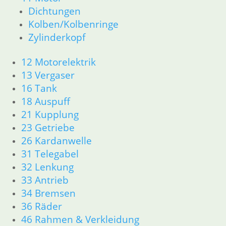
36 Räder
Dichtungen
46 Rahmen & Verkleidung R60/6 – R90/S
Kolben/Kolbenringe
51 Spiegel & Schlösser
52 Sitzbank
Zylinderkopf
61 Fahrzeugelektrik
62 Instrumente
12 Motorelektrik
R 60/7 – R 100 RT Bj. 1976 – 1979
13 Vergaser
11 Motor
16 Tank
Dichtungen
18 Auspuff
Kolben/Kolbenringe
21 Kupplung
Zylinderkopf
23 Getriebe
12 Motorelektrik
26 Kardanwelle
13 Vergaser
16 Tank
31 Telegabel
18 Auspuff
32 Lenkung
21 Kupplung
33 Antrieb
23 Getriebe
34 Bremsen
26 Kardanwelle
36 Räder
31 Telegabel
46 Rahmen & Verkleidung
32 Lenkung