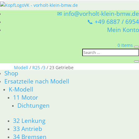
✉ info@vorholt-klein-bmw.de
📞 +49 6887 / 6954
Mein Konto
0 Items
Sie befinden sich hier:
Shop
/
Ersatzteile nach
Modell
/
R25 /3
/ 23 Getriebe
Shop
Ersatzteile nach Modell
23 Getriebe
K-Modell
11 Motor
BMW R25 /3 23 Getriebe
Dichtungen
Nach
Alle 8 Ergebnisse werden angezeigt
Aktualität
32 Lenkung
sortiert
33 Antrieb
34 Bremsen