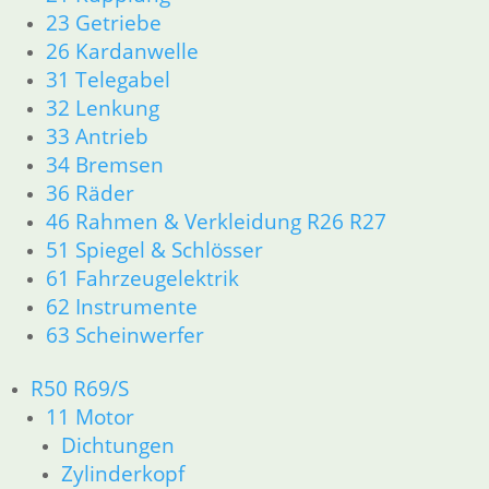
23 Getriebe
26 Kardanwelle
Schalthebelgummi
Kickstarter
31 Telegabel
alle 4
Anschlag
Ganggetriebe
Gummi
32 Lenkung
4,00
€
14,90
€
33 Antrieb
Artikelnummer:
Artikelnummer:
34 Bremsen
1232116
4034154
36 Räder
inkl. MwSt.
inkl. MwSt.
46 Rahmen & Verkleidung R26 R27
zzgl.
zzgl.
51 Spiegel & Schlösser
Versandkosten
Versandkosten
61 Fahrzeugelektrik
62 Instrumente
In den
In den
Warenkorb
Warenkorb
63 Scheinwerfer
R50 R69/S
11 Motor
Dichtungen
Shop
Zylinderkopf