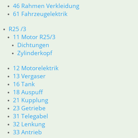
46 Rahmen Verkleidung
61 Fahrzeugelektrik
Getriebedeckel
Schalthebel
Dichtung
Stahl Chrom
R25 /3
3,60
€
77,45
€
Druckstück
Getriebe
11 Motor R25/3
Artikelnummer:
Artikelnummer:
Eingang R 25/3
Dichtungen
bis R 27
1006122
1066107
inkl. MwSt.
inkl. MwSt.
Zylinderkopf
25,82
€
Artikelnummer:
zzgl.
zzgl.
12 Motorelektrik
1020144
Versandkosten
Versandkosten
inkl. MwSt.
13 Vergaser
In den
In den
16 Tank
zzgl.
Warenkorb
Warenkorb
18 Auspuff
Versandkosten
21 Kupplung
In den
23 Getriebe
Warenkorb
31 Telegabel
32 Lenkung
33 Antrieb