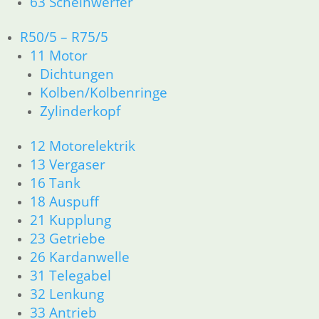
63 Scheinwerfer
Impressum
AGB
R50/5 – R75/5
Datenschutzerklärung
11 Motor
Zahlung und Lieferung
Dichtungen
Cookie-Richtlinie (EU)
Kolben/Kolbenringe
Widerrufsbelehrung
Zylinderkopf
12 Motorelektrik
Vertrag widerrufen
Teilesuche und Referenzummern
13 Vergaser
16 Tank
Besuchen Sie realoem.com mit Explosionszeichnungen für Ihre
18 Auspuff
Ersatzteilsuche.
21 Kupplung
23 Getriebe
26 Kardanwelle
31 Telegabel
32 Lenkung
33 Antrieb