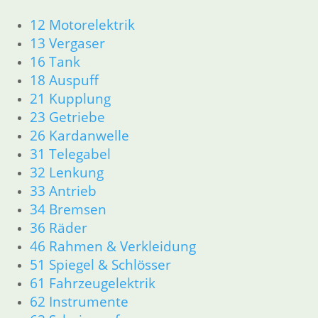
Ersatzteile nach Modell
12 Motorelektrik
Ersatzteile
13 Vergaser
16 Tank
Zubehör und Wartung
18 Auspuff
21 Kupplung
Products
search
23 Getriebe
26 Kardanwelle
Alle Preise inkl. der gesetzl. MwSt. und zzgl. Versand_
31 Telegabel
Service
32 Lenkung
Kontakt
33 Antrieb
Warenkorb
34 Bremsen
Mein Konto
36 Räder
Links
46 Rahmen & Verkleidung
Newsletter Anmeldung
51 Spiegel & Schlösser
Newsletter Abmeldung
61 Fahrzeugelektrik
62 Instrumente
Information