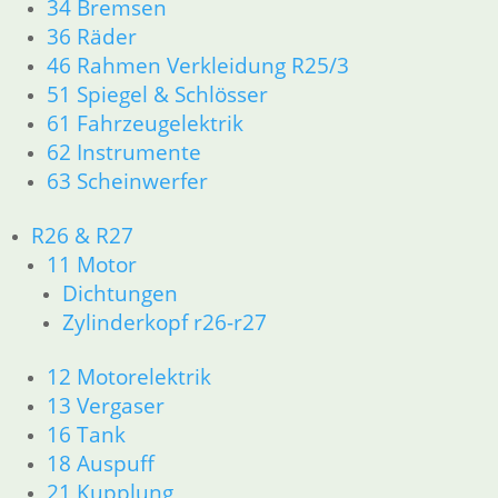
34 Bremsen
36 Räder
Kickstarterkeil
46 Rahmen Verkleidung R25/3
Simmering
11,50
€
Kickstarterwelle
51 Spiegel & Schlösser
Getriebeöl 80W
Artikelnummer:
90 API GL-5 1
7,00
€
61 Fahrzeugelektrik
Ltr.
1056124
Artikelnummer:
62 Instrumente
inkl. MwSt.
10,50
€
1006135
63 Scheinwerfer
Artikelnummer:
zzgl.
inkl. MwSt.
8090
Versandkosten
R26 & R27
zzgl.
inkl. MwSt.
11 Motor
In den
Versandkosten
zzgl.
Warenkorb
Dichtungen
In den
Versandkosten
Zylinderkopf r26-r27
Warenkorb
In den
Warenkorb
12 Motorelektrik
13 Vergaser
16 Tank
18 Auspuff
21 Kupplung