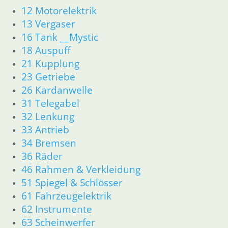
Hinweisschilder Aufkleber
12 Motorelektrik
Seitendeckel Aufkleber
13 Vergaser
Motor
16 Tank __Mystic
Zylinder/Zylinderkopf
18 Auspuff
Motorteile
Dichtungen
21 Kupplung
Motordichtungen
23 Getriebe
Antriebstrangdichtung
26 Kardanwelle
Getriebe
31 Telegabel
Vergaser/Kraftstoff/Tank
32 Lenkung
Vergaser
33 Antrieb
Tank
34 Bremsen
Auspuff
36 Räder
Bremsen
Fahrgestell
46 Rahmen & Verkleidung
Rahmen __Fahrgestell
51 Spiegel & Schlösser
Gabel __Fahrgestell
61 Fahrzeugelektrik
Räder __Fahrgestell
62 Instrumente
Antrieb
63 Scheinwerfer
Elektrik