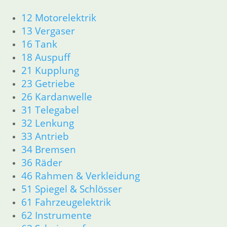
62 Instrumente
12 Motorelektrik
63 Scheinwerfer
13 Vergaser
R26 & R27
16 Tank
11 Motor
18 Auspuff
Dichtungen
21 Kupplung
Zylinderkopf r26-r27
12 Motorelektrik
23 Getriebe
13 Vergaser
26 Kardanwelle
16 Tank
31 Telegabel
18 Auspuff
32 Lenkung
21 Kupplung
33 Antrieb
23 Getriebe
34 Bremsen
26 Kardanwelle
36 Räder
31 Telegabel
32 Lenkung
46 Rahmen & Verkleidung
33 Antrieb
51 Spiegel & Schlösser
34 Bremsen
61 Fahrzeugelektrik
36 Räder
62 Instrumente
46 Rahmen & Verkleidung R26 R27