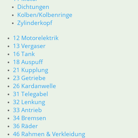
Dichtungen
26 Kardanwelle
Kolben/Kolbenringe
31 Telegabel
32 Lenkung
Zylinderkopf
33 Antrieb
34 Bremsen
12 Motorelektrik
36 Räder
13 Vergaser
46 Rahmen & Verkleidung R60/6 – R90/S
16 Tank
51 Spiegel & Schlösser
18 Auspuff
52 Sitzbank
21 Kupplung
61 Fahrzeugelektrik
23 Getriebe
62 Instrumente
26 Kardanwelle
R 60/7 – R 100 RT Bj. 1976 – 1979
11 Motor
31 Telegabel
Dichtungen
32 Lenkung
Kolben/Kolbenringe
33 Antrieb
Zylinderkopf
34 Bremsen
12 Motorelektrik
36 Räder
13 Vergaser
46 Rahmen & Verkleidung
16 Tank