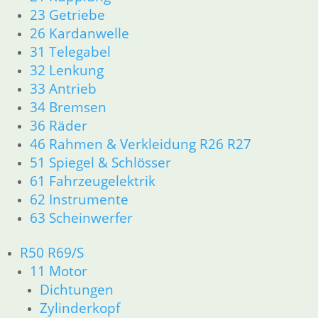
46 Rahmen Verkleidung
23 Getriebe
61 Fahrzeugelektrik
26 Kardanwelle
R25 /3
31 Telegabel
11 Motor R25/3
32 Lenkung
Dichtungen
33 Antrieb
Zylinderkopf
12 Motorelektrik
34 Bremsen
13 Vergaser
36 Räder
16 Tank
46 Rahmen & Verkleidung R26 R27
18 Auspuff
51 Spiegel & Schlösser
21 Kupplung
61 Fahrzeugelektrik
23 Getriebe
62 Instrumente
31 Telegabel
63 Scheinwerfer
32 Lenkung
33 Antrieb
R50 R69/S
34 Bremsen
36 Räder
11 Motor
46 Rahmen Verkleidung R25/3
Dichtungen
51 Spiegel & Schlösser
Zylinderkopf
61 Fahrzeugelektrik