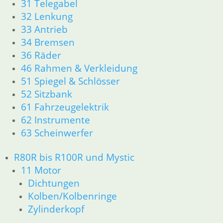
31 Telegabel
21 Kupplung
32 Lenkung
23 Getriebe
33 Antrieb
26 Kardanwelle
34 Bremsen
31 Telegabel
36 Räder
32 Lenkung
33 Antrieb
46 Rahmen & Verkleidung
34 Bremsen
51 Spiegel & Schlösser
36 Räder
52 Sitzbank
46 Rahmen & Verkleidung
61 Fahrzeugelektrik
51 Spiegel & Schlösser
62 Instrumente
61 Fahrzeugelektrik
63 Scheinwerfer
62 Instrumente
63 Scheinwerfer
R80R bis R100R und Mystic
52 Sitzbank
Ersatzteile
11 Motor
Aufkleber
Dichtungen
K-Modelle Aufkleber
Kolben/Kolbenringe
GS Modelle Aufkleber
Zylinderkopf
Dekorsätze Aufkleber