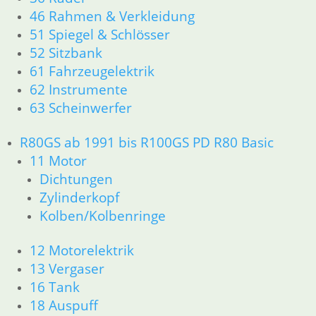
63 Scheinwerfer
46 Rahmen & Verkleidung
R80GS ab 1991 bis R100GS PD R80 Basic
51 Spiegel & Schlösser
11 Motor
52 Sitzbank
Dichtungen
61 Fahrzeugelektrik
Zylinderkopf
62 Instrumente
Kolben/Kolbenringe
63 Scheinwerfer
12 Motorelektrik
13 Vergaser
16 Tank
R80GS ab 1991 bis R100GS PD R80 Basic
18 Auspuff
11 Motor
21 Kupplung
Dichtungen
23 Getriebe
Zylinderkopf
31 Telegabel
Kolben/Kolbenringe
26 Kardanwelle
32 Lenkung
12 Motorelektrik
33 Antrieb
13 Vergaser
36 Räder
16 Tank
34 Bremsen
46 Rahmen & Verkleidung
18 Auspuff