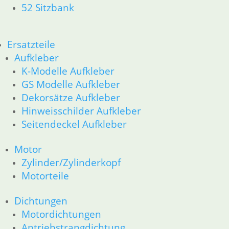
52 Sitzbank
Fahrgestellelektrik
Motorelektrik _Elektrik
Schalter für Bremsen, Kupplung & Licht
Ersatzteile
Scheinwerfer & Instrument
Zubehör
Aufkleber
Zubehör und Wartung
K-Modelle Aufkleber
Products
GS Modelle Aufkleber
search
Dekorsätze Aufkleber
Alle Preise inkl. der gesetzl. MwSt. und zzgl. Versand_
Hinweisschilder Aufkleber
Service
Seitendeckel Aufkleber
Kontakt
Motor
Warenkorb
Zylinder/Zylinderkopf
Mein Konto
Motorteile
Links
Newsletter Anmeldung
Dichtungen
Newsletter Abmeldung
Motordichtungen
Antriebstrangdichtung