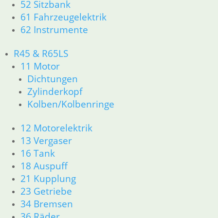
61 Fahrzeugelektrik
52 Sitzbank
62 Instrumente
61 Fahrzeugelektrik
R45 & R65LS
62 Instrumente
11 Motor
Dichtungen
R45 & R65LS
Zylinderkopf
11 Motor
Kolben/Kolbenringe
Dichtungen
12 Motorelektrik
Zylinderkopf
13 Vergaser
16 Tank
Kolben/Kolbenringe
18 Auspuff
21 Kupplung
12 Motorelektrik
23 Getriebe
13 Vergaser
34 Bremsen
16 Tank
36 Räder
18 Auspuff
46 Rahmen & Verkleidung
21 Kupplung
51 Spiegel & Schlösser
23 Getriebe
52 Sitzbank
34 Bremsen
61 Fahrzeugelektrik
62 Instrumente
36 Räder