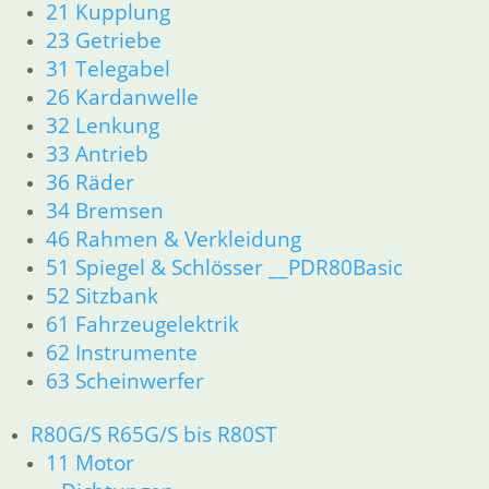
51 Spiegel & Schlösser __PDR80Basic
21 Kupplung
52 Sitzbank
23 Getriebe
61 Fahrzeugelektrik
31 Telegabel
62 Instrumente
26 Kardanwelle
63 Scheinwerfer
32 Lenkung
R80G/S R65G/S bis R80ST
33 Antrieb
11 Motor
36 Räder
Dichtungen
Zylinderkopf
34 Bremsen
Kolben/Kolbenringe
46 Rahmen & Verkleidung
12 Motorelektrik
51 Spiegel & Schlösser __PDR80Basic
16 Tank
52 Sitzbank
18 Auspuff
61 Fahrzeugelektrik
13 Vergaser
62 Instrumente
21 Kupplung
63 Scheinwerfer
23 Getriebe
26 Kardanwelle
31 Telegabel
R80G/S R65G/S bis R80ST
32 Lenkung
11 Motor
33 Antrieb