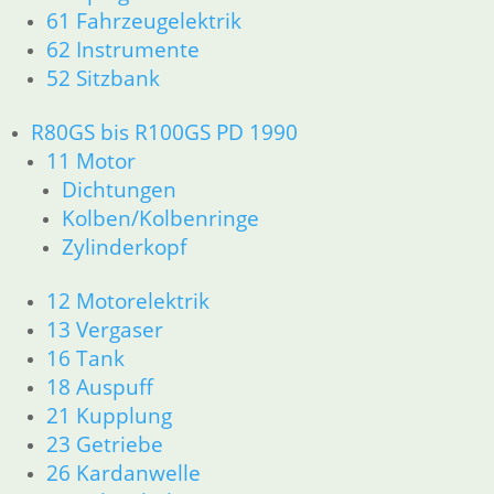
31 Telegabel
61 Fahrzeugelektrik
32 Lenkung
62 Instrumente
33 Antrieb
52 Sitzbank
34 Bremsen
36 Räder
R80GS bis R100GS PD 1990
46 Rahmen & Verkleidung
51 Spiegel & Schlösser
11 Motor
52 Sitzbank
Dichtungen
61 Fahrzeugelektrik
Kolben/Kolbenringe
62 Instrumente
Zylinderkopf
63 Scheinwerfer
R80R bis R100R und Mystic
12 Motorelektrik
11 Motor
13 Vergaser
Dichtungen
16 Tank
Kolben/Kolbenringe
18 Auspuff
Zylinderkopf
12 Motorelektrik
21 Kupplung
13 Vergaser
23 Getriebe
16 Tank __Mystic
26 Kardanwelle
18 Auspuff