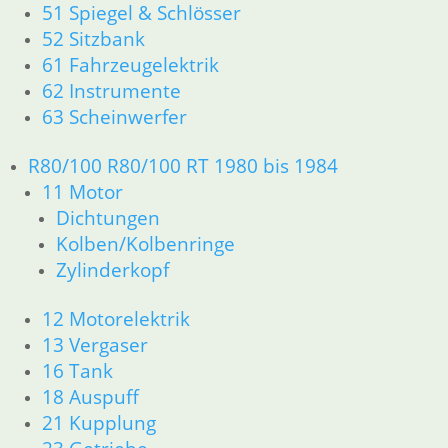
51 Spiegel & Schlösser
18 Auspuff
21 Kupplung
52 Sitzbank
23 Getriebe
61 Fahrzeugelektrik
26 Kardanwelle
62 Instrumente
31 Telegabel
63 Scheinwerfer
32 Lenkung
33 Antrieb
R80/100 R80/100 RT 1980 bis 1984
34 Bremsen
11 Motor
36 Räder
Dichtungen
46 Rahmen & Verkleidung
Kolben/Kolbenringe
51 Spiegel & Schlösser
52 Sitzbank
Zylinderkopf
61 Fahrzeugelektrik
62 Instrumente
12 Motorelektrik
63 Scheinwerfer
13 Vergaser
R80/100 R80/100 RT 1980 bis 1984
16 Tank
11 Motor
18 Auspuff
Dichtungen
21 Kupplung
Kolben/Kolbenringe
Zylinderkopf