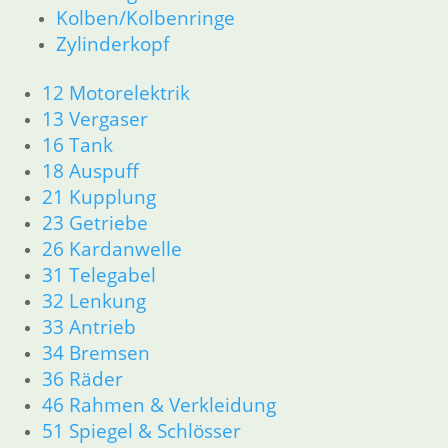
11 Motor
Kolben/Kolbenringe
Dichtungen
Zylinderkopf
Kolben/Kolbenringe
Zylinderkopf
12 Motorelektrik
12 Motorelektrik
13 Vergaser
13 Vergaser
16 Tank
16 Tank
18 Auspuff
18 Auspuff
21 Kupplung
21 Kupplung
23 Getriebe
23 Getriebe
26 Kardanwelle
26 Kardanwelle
31 Telegabel
31 Telegabel
32 Lenkung
32 Lenkung
33 Antrieb
33 Antrieb
34 Bremsen
34 Bremsen
36 Räder
36 Räder
46 Rahmen & Verkleidung
46 Rahmen & Verkleidung
51 Spiegel & Schlösser
52 Sitzbank
51 Spiegel & Schlösser