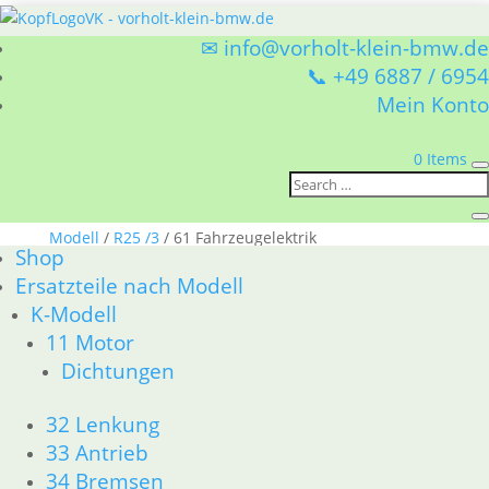
✉ info@vorholt-klein-bmw.de
📞 +49 6887 / 6954
Mein Konto
0 Items
Sie befinden sich hier:
Shop
/
Ersatzteile nach
Modell
/
R25 /3
/ 61 Fahrzeugelektrik
Shop
61 Fahrzeugelektrik
Ersatzteile nach Modell
K-Modell
BMW R25 /3 61 Fahrzeugelektrik
11 Motor
Nach
Alle 4 Ergebnisse werden angezeigt
Dichtungen
Aktualität
sortiert
32 Lenkung
Gummitülle mit Schaft
33 Antrieb
3,60
€
34 Bremsen