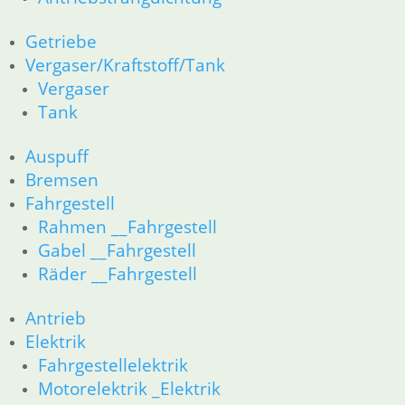
Information
Impressum
Getriebe
AGB
Vergaser/Kraftstoff/Tank
Datenschutzerklärung
Vergaser
Zahlung und Lieferung
Tank
Cookie-Richtlinie (EU)
Widerrufsbelehrung
Auspuff
Bremsen
Fahrgestell
Vertrag widerrufen
Teilesuche und Referenzummern
Rahmen __Fahrgestell
Gabel __Fahrgestell
Besuchen Sie realoem.com mit Explosionszeichnungen für Ihre
Räder __Fahrgestell
Ersatzteilsuche.
Antrieb
Elektrik
Fahrgestellelektrik
Motorelektrik _Elektrik