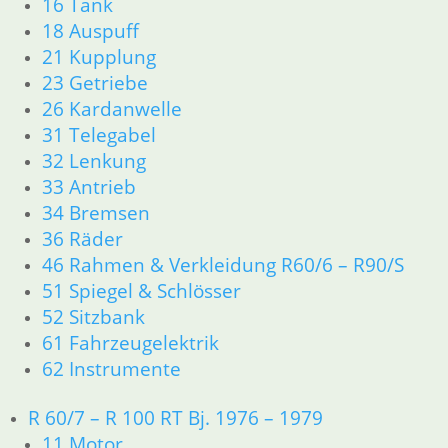
16 Tank
33 Antrieb
18 Auspuff
34 Bremsen
21 Kupplung
36 Räder
23 Getriebe
46 Rahmen & Verkleidung
51 Spiegel & Schlösser
26 Kardanwelle
52 Sitzbank
31 Telegabel
61 Fahrzeugelektrik
32 Lenkung
62 Instrumente
33 Antrieb
63 Scheinwerfer
34 Bremsen
R60/6 – R90/S
36 Räder
11 Motor
46 Rahmen & Verkleidung R60/6 – R90/S
Dichtungen
Kolben/Kolbenringe
51 Spiegel & Schlösser
Zylinderkopf
52 Sitzbank
12 Motorelektrik
61 Fahrzeugelektrik
13 Vergaser
62 Instrumente
16 Tank
18 Auspuff
R 60/7 – R 100 RT Bj. 1976 – 1979
21 Kupplung
11 Motor
23 Getriebe