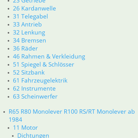
23 Getriebe
26 Kardanwelle
12 Motorelektrik
13 Vergaser
31 Telegabel
16 Tank
33 Antrieb
18 Auspuff
32 Lenkung
21 Kupplung
34 Bremsen
23 Getriebe
36 Räder
26 Kardanwelle
46 Rahmen & Verkleidung
31 Telegabel
51 Spiegel & Schlösser
33 Antrieb
32 Lenkung
52 Sitzbank
34 Bremsen
61 Fahrzeugelektrik
36 Räder
62 Instrumente
46 Rahmen & Verkleidung
63 Scheinwerfer
51 Spiegel & Schlösser
52 Sitzbank
R65 R80 Monolever R100 RS/RT Monolever ab
61 Fahrzeugelektrik
1984
62 Instrumente
11 Motor
63 Scheinwerfer
Dichtungen
R65 R80 Monolever R100 RS/RT Monolever ab 1984