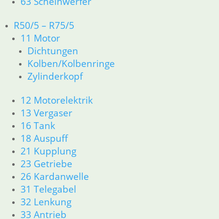
63 Scheinwerfer
51 Spiegel & Schlösser
61 Fahrzeugelektrik
R50/5 – R75/5
62 Instrumente
11 Motor
63 Scheinwerfer
Dichtungen
R50 R69/S
11 Motor
Kolben/Kolbenringe
Dichtungen
Zylinderkopf
Zylinderkopf
12 Motorelektrik
12 Motorelektrik
13 Vergaser
13 Vergaser
16 Tank
16 Tank
18 Auspuff
18 Auspuff
21 Kupplung
21 Kupplung
23 Getriebe
23 Getriebe
26 Kardanwelle
31 Telegabel
26 Kardanwelle
32 Lenkung
31 Telegabel
33 Antrieb
32 Lenkung
34 Bremsen
33 Antrieb
36 Räder