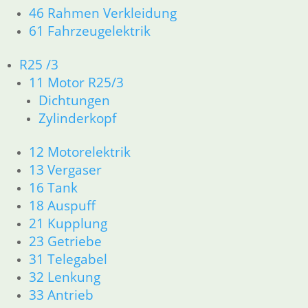
Artikelnummer: 8070194
46 Rahmen Verkleidung
inkl. MwSt.
61 Fahrzeugelektrik
zzgl.
Versandkosten
R25 /3
In den Warenkorb
11 Motor R25/3
Dichtgummi für
Dichtungen
Glas/Reflektor
Zylinderkopf
5,50
€
12 Motorelektrik
Artikelnummer: 1353623
13 Vergaser
inkl. MwSt.
16 Tank
zzgl.
Versandkosten
18 Auspuff
In den Warenkorb
21 Kupplung
Bremslichtschalter
23 Getriebe
31 Telegabel
18,90
€
32 Lenkung
Artikelnummer: 1353684
33 Antrieb
inkl. MwSt.