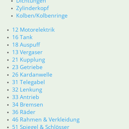
Dichtungen
34 Bremsen
Zylinderkopf
36 Räder
Kolben/Kolbenringe
46 Rahmen & Verkleidung
51 Spiegel & Schlösser
12 Motorelektrik
61 Fahrzeugelektrik
16 Tank
62 Instrumente
18 Auspuff
52 Sitzbank
R80GS bis R100GS PD 1990
13 Vergaser
11 Motor
21 Kupplung
Dichtungen
23 Getriebe
Kolben/Kolbenringe
26 Kardanwelle
Zylinderkopf
31 Telegabel
12 Motorelektrik
32 Lenkung
13 Vergaser
33 Antrieb
16 Tank
34 Bremsen
18 Auspuff
21 Kupplung
36 Räder
23 Getriebe
46 Rahmen & Verkleidung
26 Kardanwelle
51 Spiegel & Schlösser