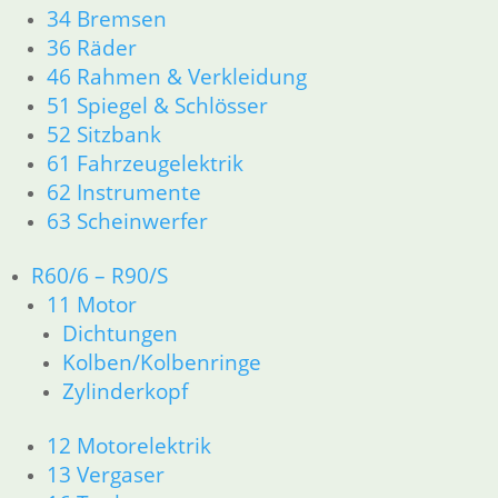
34 Bremsen
46 Rahmen & Verkleidung
36 Räder
51 Spiegel & Schlösser
46 Rahmen & Verkleidung
61 Fahrzeugelektrik
62 Instrumente
51 Spiegel & Schlösser
63 Scheinwerfer
52 Sitzbank
R50/5 – R75/5
61 Fahrzeugelektrik
11 Motor
62 Instrumente
Dichtungen
63 Scheinwerfer
Kolben/Kolbenringe
Zylinderkopf
R60/6 – R90/S
12 Motorelektrik
11 Motor
13 Vergaser
Dichtungen
16 Tank
18 Auspuff
Kolben/Kolbenringe
21 Kupplung
Zylinderkopf
23 Getriebe
26 Kardanwelle
12 Motorelektrik
31 Telegabel
13 Vergaser
32 Lenkung