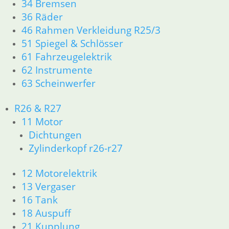
34 Bremsen
zzgl.
Versandkosten
36 Räder
In den Warenkorb
46 Rahmen Verkleidung R25/3
51 Spiegel & Schlösser
Kappe Bremslichtschalter
61 Fahrzeugelektrik
3,50
€
62 Instrumente
Artikelnummer: 1351249
63 Scheinwerfer
inkl. MwSt.
R26 & R27
zzgl.
Versandkosten
11 Motor
In den Warenkorb
Dichtungen
Shop
Zylinderkopf r26-r27
Ersatzteile nach Modell
K-Modell
12 Motorelektrik
11 Motor
13 Vergaser
Dichtungen
16 Tank
32 Lenkung
33 Antrieb
18 Auspuff
34 Bremsen
21 Kupplung