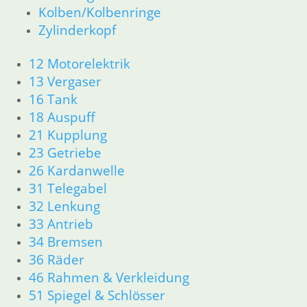
63 Scheinwerfer
Kolben/Kolbenringe
R60/6 – R90/S
Zylinderkopf
11 Motor
Dichtungen
12 Motorelektrik
Kolben/Kolbenringe
13 Vergaser
Zylinderkopf
16 Tank
12 Motorelektrik
18 Auspuff
13 Vergaser
16 Tank
21 Kupplung
18 Auspuff
23 Getriebe
21 Kupplung
26 Kardanwelle
23 Getriebe
31 Telegabel
26 Kardanwelle
32 Lenkung
31 Telegabel
33 Antrieb
32 Lenkung
34 Bremsen
33 Antrieb
34 Bremsen
36 Räder
36 Räder
46 Rahmen & Verkleidung
46 Rahmen & Verkleidung R60/6 – R90/S
51 Spiegel & Schlösser
51 Spiegel & Schlösser