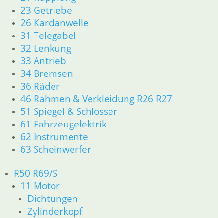
13 Vergaser
23 Getriebe
26 Kardanwelle
16 Tank
31 Telegabel
32 Lenkung
33 Antrieb
18 Auspuff
34 Bremsen
36 Räder
21 Kupplung
46 Rahmen & Verkleidung R26 R27
51 Spiegel & Schlösser
23 Getriebe
61 Fahrzeugelektrik
62 Instrumente
26 Kardanwelle
63 Scheinwerfer
R50 R69/S
31 Telegabel
11 Motor
Dichtungen
32 Lenkung
Zylinderkopf