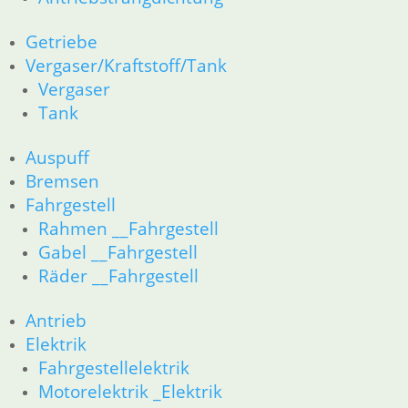
62 Instrumente
Getriebe
63 Scheinwerfer
Vergaser/Kraftstoff/Tank
R80R bis R100R und Mystic
11 Motor
Vergaser
Dichtungen
Tank
Kolben/Kolbenringe
Zylinderkopf
Auspuff
12 Motorelektrik
Bremsen
13 Vergaser
Fahrgestell
16 Tank __Mystic
Rahmen __Fahrgestell
18 Auspuff
Gabel __Fahrgestell
21 Kupplung
23 Getriebe
Räder __Fahrgestell
26 Kardanwelle
31 Telegabel
Antrieb
32 Lenkung
Elektrik
33 Antrieb
Fahrgestellelektrik
34 Bremsen
Motorelektrik _Elektrik
36 Räder