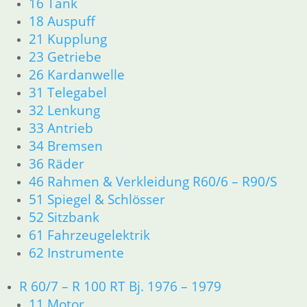
16 Tank
16 Tank
18 Auspuff
18 Auspuff
21 Kupplung
21 Kupplung
23 Getriebe
23 Getriebe
31 Telegabel
26 Kardanwelle
32 Lenkung
31 Telegabel
33 Antrieb
32 Lenkung
34 Bremsen
33 Antrieb
36 Räder
34 Bremsen
46 Rahmen Verkleidung R25/3
51 Spiegel & Schlösser
36 Räder
61 Fahrzeugelektrik
46 Rahmen & Verkleidung R60/6 – R90/S
62 Instrumente
51 Spiegel & Schlösser
63 Scheinwerfer
52 Sitzbank
R26 & R27
61 Fahrzeugelektrik
11 Motor
62 Instrumente
Dichtungen
Zylinderkopf r26-r27
R 60/7 – R 100 RT Bj. 1976 – 1979
12 Motorelektrik
11 Motor
13 Vergaser