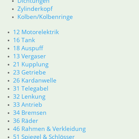
Dichtungen
21 Kupplung
Zylinderkopf
23 Getriebe
Kolben/Kolbenringe
26 Kardanwelle
31 Telegabel
12 Motorelektrik
32 Lenkung
33 Antrieb
16 Tank
34 Bremsen
18 Auspuff
36 Räder
13 Vergaser
46 Rahmen & Verkleidung
21 Kupplung
51 Spiegel & Schlösser
23 Getriebe
52 Sitzbank
26 Kardanwelle
61 Fahrzeugelektrik
31 Telegabel
62 Instrumente
32 Lenkung
R45 & R65LS
11 Motor
33 Antrieb
Dichtungen
34 Bremsen
Zylinderkopf
36 Räder
Kolben/Kolbenringe
46 Rahmen & Verkleidung
12 Motorelektrik
51 Spiegel & Schlösser
13 Vergaser