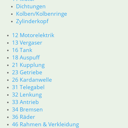
16 Tank
Dichtungen
18 Auspuff
Kolben/Kolbenringe
21 Kupplung
Zylinderkopf
23 Getriebe
26 Kardanwelle
12 Motorelektrik
31 Telegabel
13 Vergaser
32 Lenkung
16 Tank
33 Antrieb
18 Auspuff
34 Bremsen
21 Kupplung
36 Räder
46 Rahmen & Verkleidung R26 R27
23 Getriebe
51 Spiegel & Schlösser
26 Kardanwelle
61 Fahrzeugelektrik
31 Telegabel
62 Instrumente
32 Lenkung
63 Scheinwerfer
33 Antrieb
R50 R69/S
34 Bremsen
11 Motor
36 Räder
Dichtungen
Zylinderkopf
46 Rahmen & Verkleidung