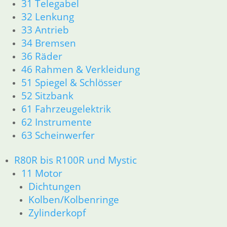
31 Telegabel
16 Tank
32 Lenkung
18 Auspuff
33 Antrieb
21 Kupplung
23 Getriebe
34 Bremsen
31 Telegabel
36 Räder
26 Kardanwelle
46 Rahmen & Verkleidung
32 Lenkung
51 Spiegel & Schlösser
33 Antrieb
52 Sitzbank
36 Räder
61 Fahrzeugelektrik
34 Bremsen
62 Instrumente
46 Rahmen & Verkleidung
51 Spiegel & Schlösser __PDR80Basic
63 Scheinwerfer
52 Sitzbank
61 Fahrzeugelektrik
R80R bis R100R und Mystic
62 Instrumente
11 Motor
63 Scheinwerfer
Dichtungen
R80G/S R65G/S bis R80ST
Kolben/Kolbenringe
11 Motor
Zylinderkopf
Dichtungen
Zylinderkopf