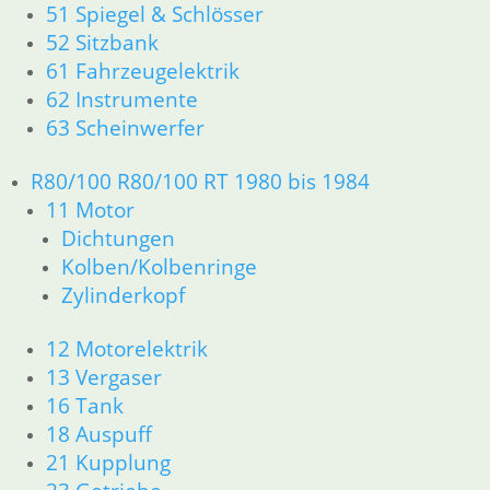
12 Motorelektrik
51 Spiegel & Schlösser
13 Vergaser
52 Sitzbank
16 Tank
61 Fahrzeugelektrik
18 Auspuff
62 Instrumente
21 Kupplung
63 Scheinwerfer
23 Getriebe
26 Kardanwelle
R80/100 R80/100 RT 1980 bis 1984
31 Telegabel
11 Motor
32 Lenkung
33 Antrieb
Dichtungen
34 Bremsen
Kolben/Kolbenringe
36 Räder
Zylinderkopf
46 Rahmen & Verkleidung
51 Spiegel & Schlösser
12 Motorelektrik
61 Fahrzeugelektrik
13 Vergaser
62 Instrumente
16 Tank
63 Scheinwerfer
18 Auspuff
R50/5 – R75/5
21 Kupplung
11 Motor
Dichtungen