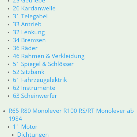
23 Getriebe
Kolben/Kolbenringe
26 Kardanwelle
Zylinderkopf
31 Telegabel
12 Motorelektrik
33 Antrieb
13 Vergaser
32 Lenkung
16 Tank
34 Bremsen
18 Auspuff
36 Räder
21 Kupplung
23 Getriebe
46 Rahmen & Verkleidung
26 Kardanwelle
51 Spiegel & Schlösser
31 Telegabel
52 Sitzbank
32 Lenkung
61 Fahrzeugelektrik
33 Antrieb
62 Instrumente
34 Bremsen
63 Scheinwerfer
36 Räder
46 Rahmen & Verkleidung
R65 R80 Monolever R100 RS/RT Monolever ab
51 Spiegel & Schlösser
1984
52 Sitzbank
61 Fahrzeugelektrik
11 Motor
62 Instrumente
Dichtungen