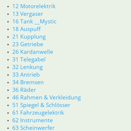
12 Motorelektrik
Kolben/Kolbenringe
13 Vergaser
12 Motorelektrik
16 Tank
16 Tank __Mystic
18 Auspuff
18 Auspuff
13 Vergaser
21 Kupplung
21 Kupplung
23 Getriebe
23 Getriebe
26 Kardanwelle
26 Kardanwelle
31 Telegabel
31 Telegabel
32 Lenkung
32 Lenkung
33 Antrieb
33 Antrieb
34 Bremsen
34 Bremsen
36 Räder
36 Räder
46 Rahmen & Verkleidung
46 Rahmen & Verkleidung
51 Spiegel & Schlösser
51 Spiegel & Schlösser
61 Fahrzeugelektrik
61 Fahrzeugelektrik
62 Instrumente
62 Instrumente
52 Sitzbank
63 Scheinwerfer
R80GS bis R100GS PD 1990