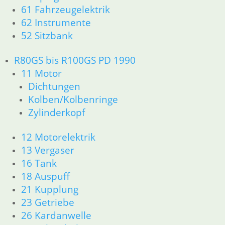
61 Fahrzeugelektrik
16 Tank
62 Instrumente
18 Auspuff
21 Kupplung
52 Sitzbank
23 Getriebe
34 Bremsen
R80GS bis R100GS PD 1990
36 Räder
11 Motor
46 Rahmen & Verkleidung
Dichtungen
51 Spiegel & Schlösser
Kolben/Kolbenringe
52 Sitzbank
Zylinderkopf
61 Fahrzeugelektrik
62 Instrumente
12 Motorelektrik
63 Scheinwerfer
13 Vergaser
R80GS ab 1991 bis R100GS PD R80 Basic
11 Motor
16 Tank
Dichtungen
18 Auspuff
Zylinderkopf
21 Kupplung
Kolben/Kolbenringe
23 Getriebe
12 Motorelektrik
26 Kardanwelle
13 Vergaser