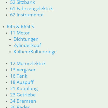
52 Sitzbank
52 Sitzbank
61 Fahrzeugelektrik
61 Fahrzeugelektrik
62 Instrumente
62 Instrumente
R 60/7 – R 100 RT Bj. 1976 – 1979
R45 & R65LS
11 Motor
11 Motor
Dichtungen
Kolben/Kolbenringe
Dichtungen
Zylinderkopf
Zylinderkopf
12 Motorelektrik
Kolben/Kolbenringe
13 Vergaser
16 Tank
12 Motorelektrik
18 Auspuff
13 Vergaser
21 Kupplung
16 Tank
23 Getriebe
18 Auspuff
26 Kardanwelle
21 Kupplung
31 Telegabel
32 Lenkung
23 Getriebe
33 Antrieb
34 Bremsen
34 Bremsen
36 Räder