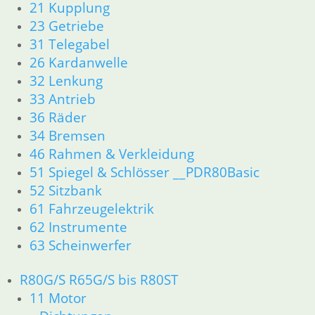
21 Kupplung
33 Antrieb
23 Getriebe
32 Lenkung
31 Telegabel
34 Bremsen
26 Kardanwelle
36 Räder
32 Lenkung
46 Rahmen & Verkleidung
51 Spiegel & Schlösser
33 Antrieb
52 Sitzbank
36 Räder
61 Fahrzeugelektrik
34 Bremsen
62 Instrumente
46 Rahmen & Verkleidung
63 Scheinwerfer
51 Spiegel & Schlösser __PDR80Basic
R65 R80 Monolever R100 RS/RT Monolever ab 1984
52 Sitzbank
11 Motor
61 Fahrzeugelektrik
Dichtungen
Kolben/Kolbenringe
62 Instrumente
Zylinderkopf
63 Scheinwerfer
12 Motorelektrik
13 Vergaser
R80G/S R65G/S bis R80ST
16 Tank
11 Motor
18 Auspuff