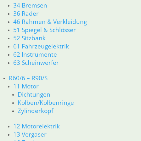
34 Bremsen
zzgl.
Versandkosten
36 Räder
In den Warenkorb
46 Rahmen & Verkleidung
Shop
51 Spiegel & Schlösser
Ersatzteile nach Modell
52 Sitzbank
K-Modell
61 Fahrzeugelektrik
11 Motor
62 Instrumente
Dichtungen
63 Scheinwerfer
32 Lenkung
33 Antrieb
R60/6 – R90/S
34 Bremsen
46 Rahmen Verkleidung
11 Motor
61 Fahrzeugelektrik
Dichtungen
R25 /3
Kolben/Kolbenringe
11 Motor R25/3
Zylinderkopf
Dichtungen
Zylinderkopf
12 Motorelektrik
12 Motorelektrik
13 Vergaser
13 Vergaser