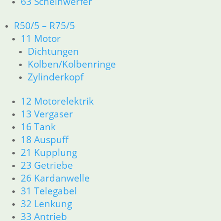
63 Scheinwerfer
Nach
Alle 2 Ergebnisse werden angezeigt
R50/5 – R75/5
Aktualität
11 Motor
sortiert
Dichtungen
Kolben/Kolbenringe
Getriebe R 50 bis R 69/S im
Zylinderkopf
Austausch
12 Motorelektrik
1.280,00
€
Artikelnummer: 1000035
13 Vergaser
inkl. MwSt.
16 Tank
18 Auspuff
zzgl.
Versandkosten
21 Kupplung
In den Warenkorb
23 Getriebe
Getriebedeckel Dichtung
26 Kardanwelle
31 Telegabel
3,60
€
32 Lenkung
Artikelnummer: 1006280
33 Antrieb
inkl. MwSt.