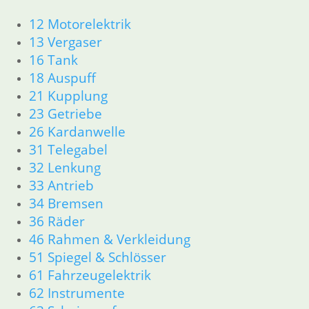
33 Antrieb
12 Motorelektrik
13 Vergaser
16 Tank
34 Bremsen
18 Auspuff
21 Kupplung
36 Räder
23 Getriebe
26 Kardanwelle
46 Rahmen & Verkleidung
31 Telegabel
32 Lenkung
51 Spiegel & Schlösser
33 Antrieb
34 Bremsen
61 Fahrzeugelektrik
36 Räder
46 Rahmen & Verkleidung
51 Spiegel & Schlösser
62 Instrumente
61 Fahrzeugelektrik
62 Instrumente
63 Scheinwerfer