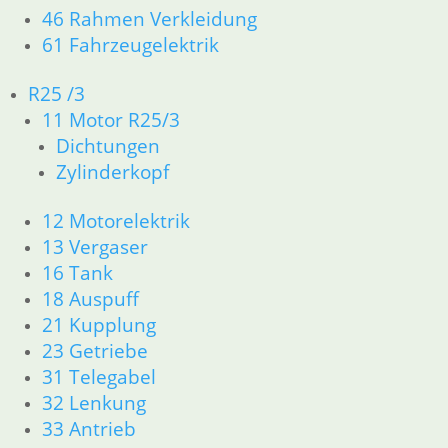
46 Rahmen Verkleidung
frühen 60er Jahre. Die Kombination aus
zuverlässiger Technik, robuster
61 Fahrzeugelektrik
Schwingenfahrwerkskonstruktion und klassischem
Fahrgefühl macht diese Baureihe zu einem der
R25 /3
beliebtesten historischen BMW-Bausteine. Für Erhalt
11 Motor R25/3
und Restaurierung sind exakte Ersatzteile
Dichtungen
unverzichtbar.
Zylinderkopf
Typische Wartungspunkte &
technische Charakteristik
12 Motorelektrik
13 Vergaser
Die Modelle sind bekannt für Magnetzündung, Bing-
Vergaser, Kardantrieb und robuste
16 Tank
Motorkonstruktionen. Verschleiß betrifft vor allem
18 Auspuff
Schwingenlager, Bremsmechanik,
21 Kupplung
Gummikomponenten, Kabelbäume sowie die
23 Getriebe
originalen Vergaserbauteile. Auch Motor- und
31 Telegabel
Getriebedichtungen sollten regelmäßig erneuert
32 Lenkung
werden.
33 Antrieb
Relevante Ersatzteilbereiche