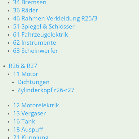
34 Bremsen
Zündung & Elektrik (Magnetzündung, Zündkabel,
36 Räder
Regler)
46 Rahmen Verkleidung R25/3
Vergaser- & Düsenkomponenten
51 Spiegel & Schlösser
Schwingenlager & Fahrwerksbuchsen
61 Fahrzeugelektrik
Bremsbacken, Federn & Gestänge
62 Instrumente
Motor- & Getriebedichtungen
63 Scheinwerfer
Interne Verlinkungen
R26 & R27
11 Motor
Beliebt:
Vergaser
,
Fahrgestell
,
Bremsen
.
Dichtungen
So bleibt Ihre BMW R50, R60 oder R69/S zuverlässig
Zylinderkopf r26-r27
und authentisch fahrbereit.
12 Motorelektrik
11 Motor
13 Vergaser
16 Tank
12 Motorelektrik
18 Auspuff
21 Kupplung