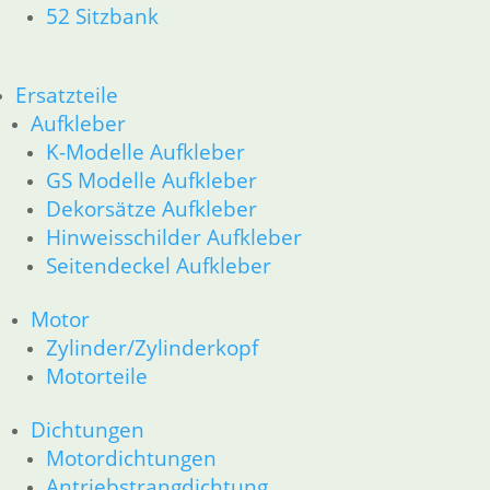
11 Motor
52 Sitzbank
Dichtungen
Kolben/Kolbenringe
Zylinderkopf
Ersatzteile
12 Motorelektrik
Aufkleber
13 Vergaser
K-Modelle Aufkleber
16 Tank
GS Modelle Aufkleber
18 Auspuff
Dekorsätze Aufkleber
21 Kupplung
Hinweisschilder Aufkleber
23 Getriebe
Seitendeckel Aufkleber
26 Kardanwelle
31 Telegabel
32 Lenkung
Motor
33 Antrieb
Zylinder/Zylinderkopf
34 Bremsen
Motorteile
36 Räder
46 Rahmen & Verkleidung
Dichtungen
51 Spiegel & Schlösser
Motordichtungen
52 Sitzbank
Antriebstrangdichtung
61 Fahrzeugelektrik