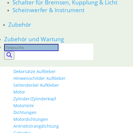
Schalter für Bremsen, Kupplung & Licht
46 Rahmen & Verkleidung
Scheinwerfer & Instrument
51 Spiegel & Schlösser
61 Fahrzeugelektrik
Zubehör
62 Instrumente
63 Scheinwerfer
52 Sitzbank
Zubehör und Wartung
Ersatzteile
Products
Aufkleber
search
K-Modelle Aufkleber
GS Modelle Aufkleber
Dekorsätze Aufkleber
Hinweisschilder Aufkleber
Seitendeckel Aufkleber
Motor
Zylinder/Zylinderkopf
Motorteile
Dichtungen
Motordichtungen
Antriebstrangdichtung
Getriebe