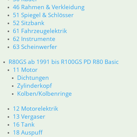
36 Räder
46 Rahmen & Verkleidung
46 Rahmen & Verkleidung
51 Spiegel & Schlösser
51 Spiegel & Schlösser
52 Sitzbank
52 Sitzbank
61 Fahrzeugelektrik
61 Fahrzeugelektrik
62 Instrumente
62 Instrumente
63 Scheinwerfer
63 Scheinwerfer
R80/100 R80/100 RT 1980 bis 1984
11 Motor
R80GS ab 1991 bis R100GS PD R80 Basic
Dichtungen
11 Motor
Kolben/Kolbenringe
Dichtungen
Zylinderkopf
Zylinderkopf
12 Motorelektrik
Kolben/Kolbenringe
13 Vergaser
16 Tank
12 Motorelektrik
18 Auspuff
21 Kupplung
13 Vergaser
23 Getriebe
16 Tank
26 Kardanwelle
18 Auspuff
31 Telegabel