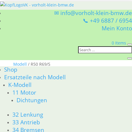
✉ info@vorholt-klein-bmw.de
📞 +49 6887 / 6954
Mein Konto
0 Items
Sie befinden sich hier:
Shop
/
Ersatzteile nach
Modell
/ R50 R69/S
Shop
R50 R69/S
Ersatzteile nach Modell
K-Modell
BMW R50 – R69/S Ersatzteile
11 Motor
– hochwertige Komponenten
Dichtungen
für klassische Zweizylinder-
Boxer
32 Lenkung
33 Antrieb
Die BMW R50, R60 und R69/S gehören zu den
34 Bremsen
legendären Boxer-Modellen der späten 50er und