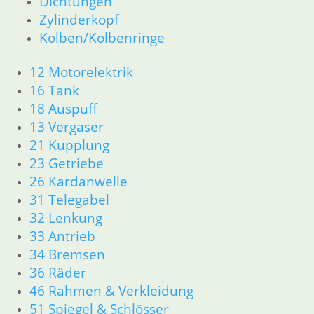
Dichtungen
46 Rahmen & Verkleidung
Zylinderkopf
51 Spiegel & Schlösser
52 Sitzbank
Kolben/Kolbenringe
61 Fahrzeugelektrik
62 Instrumente
12 Motorelektrik
63 Scheinwerfer
16 Tank
R80GS ab 1991 bis R100GS PD R80 Basic
18 Auspuff
11 Motor
13 Vergaser
Dichtungen
21 Kupplung
Zylinderkopf
23 Getriebe
Kolben/Kolbenringe
12 Motorelektrik
26 Kardanwelle
13 Vergaser
31 Telegabel
16 Tank
32 Lenkung
18 Auspuff
33 Antrieb
21 Kupplung
34 Bremsen
23 Getriebe
36 Räder
31 Telegabel
46 Rahmen & Verkleidung
26 Kardanwelle
51 Spiegel & Schlösser
32 Lenkung