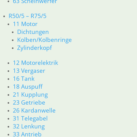
63 Scheinwerfer
Dichtungen
32 Lenkung
R50/5 – R75/5
33 Antrieb
11 Motor
34 Bremsen
Dichtungen
46 Rahmen Verkleidung
Kolben/Kolbenringe
61 Fahrzeugelektrik
Zylinderkopf
R25 /3
11 Motor R25/3
12 Motorelektrik
Dichtungen
Zylinderkopf
13 Vergaser
12 Motorelektrik
16 Tank
13 Vergaser
18 Auspuff
16 Tank
21 Kupplung
18 Auspuff
23 Getriebe
21 Kupplung
26 Kardanwelle
23 Getriebe
31 Telegabel
31 Telegabel
32 Lenkung
32 Lenkung
33 Antrieb
33 Antrieb