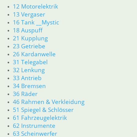
18 Auspuff
12 Motorelektrik
21 Kupplung
13 Vergaser
23 Getriebe
16 Tank __Mystic
26 Kardanwelle
18 Auspuff
31 Telegabel
21 Kupplung
32 Lenkung
23 Getriebe
33 Antrieb
26 Kardanwelle
34 Bremsen
36 Räder
31 Telegabel
46 Rahmen & Verkleidung
32 Lenkung
51 Spiegel & Schlösser
33 Antrieb
52 Sitzbank
34 Bremsen
61 Fahrzeugelektrik
36 Räder
62 Instrumente
46 Rahmen & Verkleidung
63 Scheinwerfer
51 Spiegel & Schlösser
R80R bis R100R und Mystic
61 Fahrzeugelektrik
11 Motor
Dichtungen
62 Instrumente
Kolben/Kolbenringe
63 Scheinwerfer