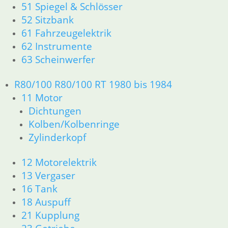
51 Spiegel & Schlösser
23 Getriebe
52 Sitzbank
26 Kardanwelle
61 Fahrzeugelektrik
31 Telegabel
62 Instrumente
32 Lenkung
63 Scheinwerfer
33 Antrieb
34 Bremsen
36 Räder
R80/100 R80/100 RT 1980 bis 1984
46 Rahmen & Verkleidung
11 Motor
51 Spiegel & Schlösser
Dichtungen
52 Sitzbank
Kolben/Kolbenringe
61 Fahrzeugelektrik
Zylinderkopf
62 Instrumente
63 Scheinwerfer
12 Motorelektrik
R60/6 – R90/S
13 Vergaser
11 Motor
Dichtungen
16 Tank
Kolben/Kolbenringe
18 Auspuff
Zylinderkopf
21 Kupplung
12 Motorelektrik