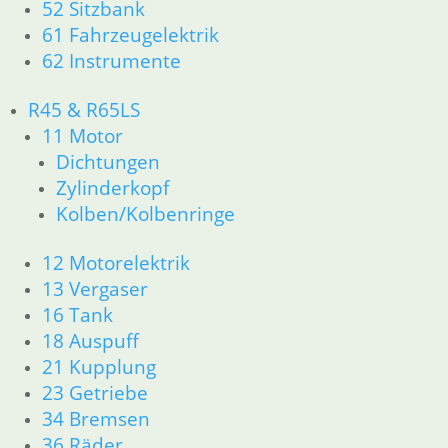
52 Sitzbank
R80/100 R80/100 RT 1980 bis 1984
61 Fahrzeugelektrik
11 Motor
62 Instrumente
Dichtungen
Kolben/Kolbenringe
Zylinderkopf
R45 & R65LS
12 Motorelektrik
11 Motor
13 Vergaser
Dichtungen
16 Tank
Zylinderkopf
18 Auspuff
Kolben/Kolbenringe
21 Kupplung
23 Getriebe
12 Motorelektrik
26 Kardanwelle
13 Vergaser
31 Telegabel
33 Antrieb
16 Tank
32 Lenkung
18 Auspuff
34 Bremsen
21 Kupplung
36 Räder
23 Getriebe
46 Rahmen & Verkleidung
34 Bremsen
51 Spiegel & Schlösser
36 Räder