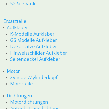
Zylinderkopf
52 Sitzbank
12 Motorelektrik
13 Vergaser
16 Tank __Mystic
Ersatzteile
18 Auspuff
Aufkleber
21 Kupplung
K-Modelle Aufkleber
23 Getriebe
GS Modelle Aufkleber
26 Kardanwelle
Dekorsätze Aufkleber
31 Telegabel
32 Lenkung
Hinweisschilder Aufkleber
33 Antrieb
Seitendeckel Aufkleber
34 Bremsen
36 Räder
Motor
46 Rahmen & Verkleidung
Zylinder/Zylinderkopf
51 Spiegel & Schlösser
Motorteile
61 Fahrzeugelektrik
62 Instrumente
Dichtungen
63 Scheinwerfer
Motordichtungen
52 Sitzbank
Ersatzteile
Antriebstrangdichtung