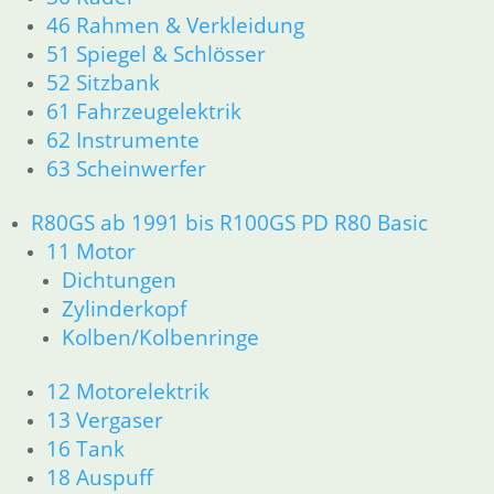
52 Sitzbank
46 Rahmen & Verkleidung
61 Fahrzeugelektrik
51 Spiegel & Schlösser
62 Instrumente
63 Scheinwerfer
52 Sitzbank
R65 R80 Monolever R100 RS/RT Monolever ab 1984
61 Fahrzeugelektrik
11 Motor
62 Instrumente
Dichtungen
63 Scheinwerfer
Kolben/Kolbenringe
Zylinderkopf
R80GS ab 1991 bis R100GS PD R80 Basic
12 Motorelektrik
11 Motor
13 Vergaser
Dichtungen
16 Tank
Zylinderkopf
18 Auspuff
21 Kupplung
Kolben/Kolbenringe
23 Getriebe
26 Kardanwelle
12 Motorelektrik
31 Telegabel
13 Vergaser
32 Lenkung
16 Tank
33 Antrieb
18 Auspuff
34 Bremsen