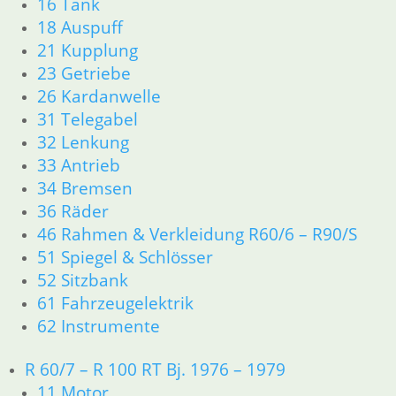
16 Tank
33 Antrieb
18 Auspuff
34 Bremsen
21 Kupplung
36 Räder
23 Getriebe
46 Rahmen & Verkleidung R26 R27
26 Kardanwelle
51 Spiegel & Schlösser
31 Telegabel
61 Fahrzeugelektrik
32 Lenkung
62 Instrumente
63 Scheinwerfer
33 Antrieb
R50 R69/S
34 Bremsen
11 Motor
36 Räder
Dichtungen
46 Rahmen & Verkleidung R60/6 – R90/S
Zylinderkopf
51 Spiegel & Schlösser
12 Motorelektrik
52 Sitzbank
13 Vergaser
61 Fahrzeugelektrik
16 Tank
62 Instrumente
18 Auspuff
21 Kupplung
23 Getriebe
R 60/7 – R 100 RT Bj. 1976 – 1979
26 Kardanwelle
11 Motor