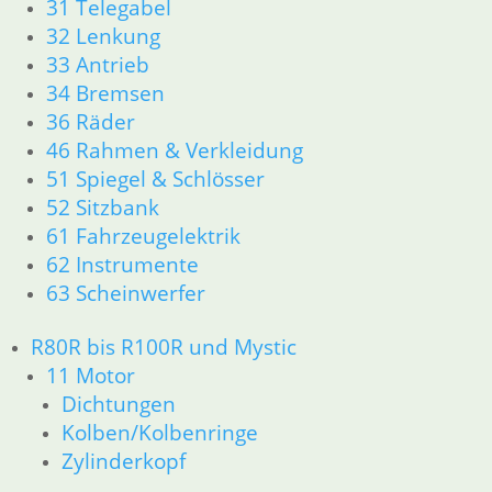
23 Getriebe
31 Telegabel
26 Kardanwelle
32 Lenkung
31 Telegabel
33 Antrieb
32 Lenkung
34 Bremsen
33 Antrieb
36 Räder
34 Bremsen
46 Rahmen & Verkleidung
36 Räder
51 Spiegel & Schlösser
46 Rahmen & Verkleidung
52 Sitzbank
51 Spiegel & Schlösser
61 Fahrzeugelektrik
61 Fahrzeugelektrik
62 Instrumente
62 Instrumente
52 Sitzbank
63 Scheinwerfer
R80GS bis R100GS PD 1990
11 Motor
R80R bis R100R und Mystic
Dichtungen
11 Motor
Kolben/Kolbenringe
Dichtungen
Zylinderkopf
Kolben/Kolbenringe
12 Motorelektrik
Zylinderkopf
13 Vergaser
16 Tank