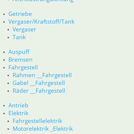
Aufkleber
K-Modelle Aufkleber
Getriebe
GS Modelle Aufkleber
Vergaser/Kraftstoff/Tank
Dekorsätze Aufkleber
Vergaser
Hinweisschilder Aufkleber
Tank
Seitendeckel Aufkleber
Motor
Auspuff
Zylinder/Zylinderkopf
Bremsen
Motorteile
Fahrgestell
Dichtungen
Motordichtungen
Rahmen __Fahrgestell
Antriebstrangdichtung
Gabel __Fahrgestell
Getriebe
Räder __Fahrgestell
Vergaser/Kraftstoff/Tank
Vergaser
Antrieb
Tank
Elektrik
Auspuff
Fahrgestellelektrik
Bremsen
Motorelektrik _Elektrik
Fahrgestell