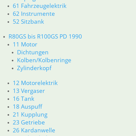
33 Antrieb
61 Fahrzeugelektrik
36 Räder
62 Instrumente
34 Bremsen
52 Sitzbank
46 Rahmen & Verkleidung
51 Spiegel & Schlösser __PDR80Basic
R80GS bis R100GS PD 1990
52 Sitzbank
11 Motor
61 Fahrzeugelektrik
Dichtungen
62 Instrumente
Kolben/Kolbenringe
63 Scheinwerfer
Zylinderkopf
R80G/S R65G/S bis R80ST
11 Motor
Dichtungen
12 Motorelektrik
Zylinderkopf
13 Vergaser
Kolben/Kolbenringe
16 Tank
12 Motorelektrik
18 Auspuff
16 Tank
21 Kupplung
18 Auspuff
23 Getriebe
13 Vergaser
26 Kardanwelle
21 Kupplung