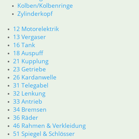
Kolben/Kolbenringe
Zylinderkopf
Zylinderkopf
12 Motorelektrik
13 Vergaser
12 Motorelektrik
16 Tank
18 Auspuff
13 Vergaser
21 Kupplung
16 Tank
23 Getriebe
18 Auspuff
26 Kardanwelle
21 Kupplung
31 Telegabel
23 Getriebe
32 Lenkung
26 Kardanwelle
33 Antrieb
31 Telegabel
34 Bremsen
32 Lenkung
36 Räder
46 Rahmen & Verkleidung
33 Antrieb
51 Spiegel & Schlösser
34 Bremsen
52 Sitzbank
36 Räder
61 Fahrzeugelektrik
46 Rahmen & Verkleidung
62 Instrumente
51 Spiegel & Schlösser
63 Scheinwerfer