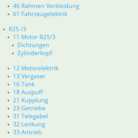
46 Rahmen Verkleidung
4,50
€
Feder
Bremlichtschalter
61 Fahrzeugelektrik
Artikelnummer:
für
/
1351646
Bremsbacken
Kupplungschalter
R25 /3
inkl. MwSt.
hinten
11 Motor R25/3
61,50
€
zzgl.
Dichtungen
Artikelnummer:
8,95
€
Versandkosten
Zylinderkopf
1351662
Artikelnummer:
In den
inkl. MwSt.
1457091
Warenkorb
12 Motorelektrik
inkl. MwSt.
zzgl.
13 Vergaser
Versandkosten
zzgl.
16 Tank
In den
Versandkosten
18 Auspuff
Warenkorb
In den
21 Kupplung
Warenkorb
23 Getriebe
31 Telegabel
32 Lenkung
33 Antrieb
Bremslichtschalter