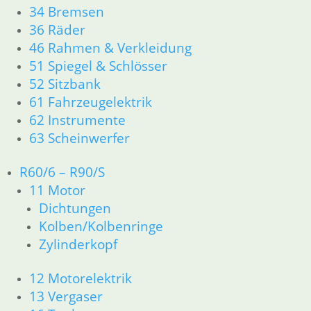
34 Bremsen
34 Bremsen
36 Räder
36 Räder
46 Rahmen Verkleidung R25/3
46 Rahmen & Verkleidung
51 Spiegel & Schlösser
51 Spiegel & Schlösser
61 Fahrzeugelektrik
52 Sitzbank
62 Instrumente
61 Fahrzeugelektrik
63 Scheinwerfer
62 Instrumente
R26 & R27
11 Motor
63 Scheinwerfer
Dichtungen
Zylinderkopf r26-r27
R60/6 – R90/S
12 Motorelektrik
11 Motor
13 Vergaser
Dichtungen
16 Tank
Kolben/Kolbenringe
18 Auspuff
Zylinderkopf
21 Kupplung
23 Getriebe
12 Motorelektrik
26 Kardanwelle
31 Telegabel
13 Vergaser
32 Lenkung