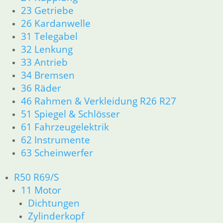
Bremsbacke
Bremszug
23 Getriebe
Bremsbacken
Satz /5
26 Kardanwelle
13,90
€
Satz
Vorne
31 Telegabel
Artikelnummer:
hinten
32 Lenkung
1230040
48,50
€
bis 9/80
inkl. MwSt.
33 Antrieb
Artikelnummer:
MCS944
34 Bremsen
48,50
€
zzgl.
inkl. MwSt.
Artikelnummer:
36 Räder
Versandkosten
MCS940
46 Rahmen & Verkleidung R26 R27
In den
zzgl.
inkl. MwSt.
51 Spiegel & Schlösser
Warenkorb
Versandkosten
61 Fahrzeugelektrik
In den
zzgl.
Warenkorb
62 Instrumente
Versandkosten
In den
63 Scheinwerfer
Warenkorb
R50 R69/S
11 Motor
Dichtungen
Zylinderkopf