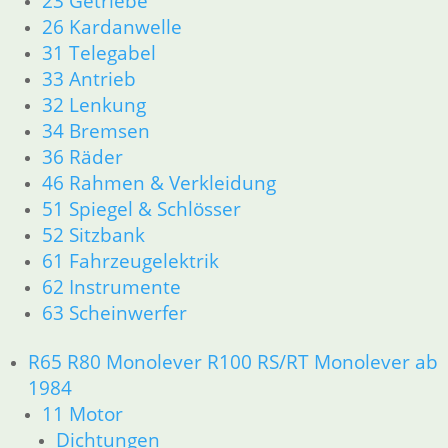
23 Getriebe
13 Vergaser
26 Kardanwelle
16 Tank
31 Telegabel
18 Auspuff
33 Antrieb
21 Kupplung
32 Lenkung
23 Getriebe
26 Kardanwelle
34 Bremsen
31 Telegabel
36 Räder
32 Lenkung
46 Rahmen & Verkleidung
33 Antrieb
51 Spiegel & Schlösser
34 Bremsen
52 Sitzbank
36 Räder
61 Fahrzeugelektrik
46 Rahmen & Verkleidung R60/6 – R90/S
62 Instrumente
51 Spiegel & Schlösser
63 Scheinwerfer
52 Sitzbank
61 Fahrzeugelektrik
62 Instrumente
R65 R80 Monolever R100 RS/RT Monolever ab
R 60/7 – R 100 RT Bj. 1976 – 1979
1984
11 Motor
11 Motor
Dichtungen
Dichtungen
Kolben/Kolbenringe