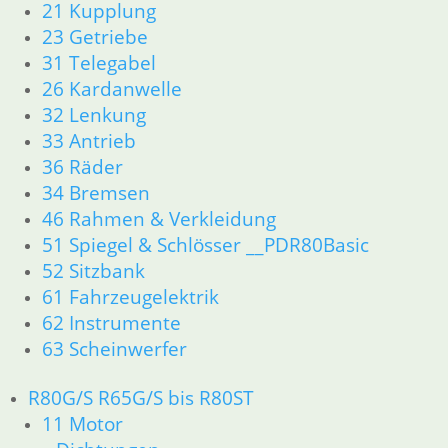
21 Kupplung
36 Räder
23 Getriebe
46 Rahmen & Verkleidung
51 Spiegel & Schlösser
31 Telegabel
52 Sitzbank
26 Kardanwelle
61 Fahrzeugelektrik
32 Lenkung
62 Instrumente
33 Antrieb
R45 & R65LS
36 Räder
11 Motor
34 Bremsen
Dichtungen
46 Rahmen & Verkleidung
Zylinderkopf
51 Spiegel & Schlösser __PDR80Basic
Kolben/Kolbenringe
12 Motorelektrik
52 Sitzbank
13 Vergaser
61 Fahrzeugelektrik
16 Tank
62 Instrumente
18 Auspuff
63 Scheinwerfer
21 Kupplung
23 Getriebe
R80G/S R65G/S bis R80ST
34 Bremsen
11 Motor
36 Räder