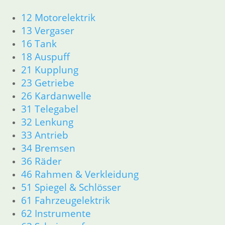
Filz für
12 Motorelektrik
Bremshebel
13 Vergaser
hinten
16 Tank
18 Auspuff
1,90
€
21 Kupplung
Artikelnummer:
23 Getriebe
1230360
26 Kardanwelle
inkl. MwSt.
31 Telegabel
zzgl.
32 Lenkung
Versandkosten
33 Antrieb
In den
34 Bremsen
Warenkorb
36 Räder
46 Rahmen & Verkleidung
51 Spiegel & Schlösser
Shop
61 Fahrzeugelektrik
Ersatzteile nach Modell
62 Instrumente
K-Modell
11 Motor