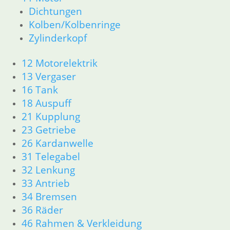
31 Telegabel
Dichtungen
32 Lenkung
Kolben/Kolbenringe
33 Antrieb
Zylinderkopf
34 Bremsen
36 Räder
12 Motorelektrik
46 Rahmen & Verkleidung
13 Vergaser
51 Spiegel & Schlösser
61 Fahrzeugelektrik
16 Tank
62 Instrumente
18 Auspuff
63 Scheinwerfer
21 Kupplung
R50/5 – R75/5
23 Getriebe
11 Motor
26 Kardanwelle
Dichtungen
31 Telegabel
Kolben/Kolbenringe
32 Lenkung
Zylinderkopf
33 Antrieb
12 Motorelektrik
13 Vergaser
34 Bremsen
16 Tank
36 Räder
18 Auspuff
46 Rahmen & Verkleidung
21 Kupplung