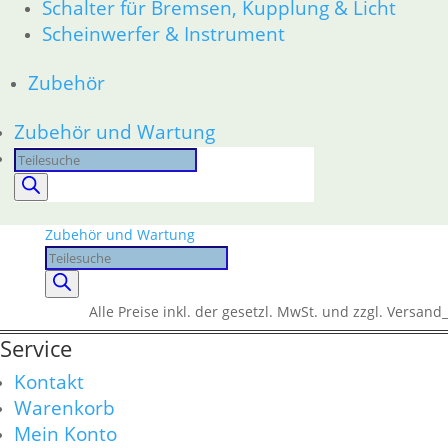
Schalter für Bremsen, Kupplung & Licht
Rahmen __Fahrgestell
Gabel __Fahrgestell
Scheinwerfer & Instrument
Räder __Fahrgestell
Antrieb
Zubehör
Elektrik
Fahrgestellelektrik
Zubehör und Wartung
Motorelektrik _Elektrik
Products
Schalter für Bremsen, Kupplung & Licht
search
Scheinwerfer & Instrument
Zubehör
Zubehör und Wartung
Products
search
Alle Preise inkl. der gesetzl. MwSt. und zzgl. Versand_
Service
Kontakt
Warenkorb
Mein Konto