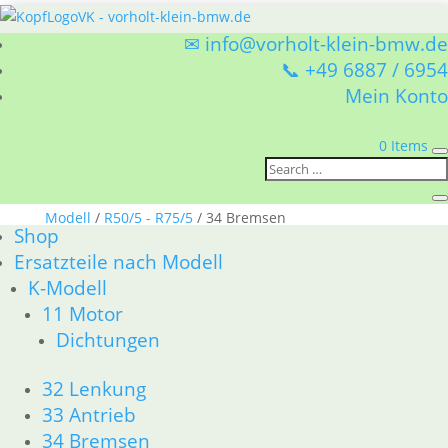
✉ info@vorholt-klein-bmw.de
📞 +49 6887 / 6954
Mein Konto
0 Items
Sie befinden sich hier:
Shop
/
Ersatzteile nach
Modell
/
R50/5 - R75/5
/ 34 Bremsen
Shop
34 Bremsen
Ersatzteile nach Modell
K-Modell
BMW R50/5 - R75/5 34 Bremsen
11 Motor
Nach
Alle 10 Ergebnisse werden angezeigt
Dichtungen
Aktualität
sortiert
32 Lenkung
33 Antrieb
34 Bremsen
Gummitülle