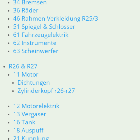
34 Bremsen
Kappe
36 Räder
18,90
€
Scheibe
Bremslichtsc
Artikelnummer:
46 Rahmen Verkleidung R25/3
am
1353684
3,50
€
51 Spiegel & Schlösser
Bremsschlüssel
inkl. MwSt.
Artikelnummer:
61 Fahrzeugelektrik
1351249
1,95
€
62 Instrumente
zzgl.
inkl. MwSt.
Artikelnummer:
63 Scheinwerfer
Versandkosten
3060107
In den
zzgl.
inkl. MwSt.
Warenkorb
R26 & R27
Versandkosten
In den
11 Motor
zzgl.
Warenkorb
Versandkosten
Dichtungen
In den
Zylinderkopf r26-r27
Warenkorb
12 Motorelektrik
13 Vergaser
16 Tank
18 Auspuff
Nippel
21 Kupplung