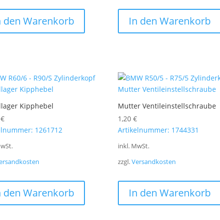
n den Warenkorb
In den Warenkorb
lager Kipphebel
Mutter Ventileinstellschraube
0
€
1,20
€
elnummer: 1261712
Artikelnummer: 1744331
MwSt.
inkl. MwSt.
ersandkosten
zzgl.
Versandkosten
n den Warenkorb
In den Warenkorb