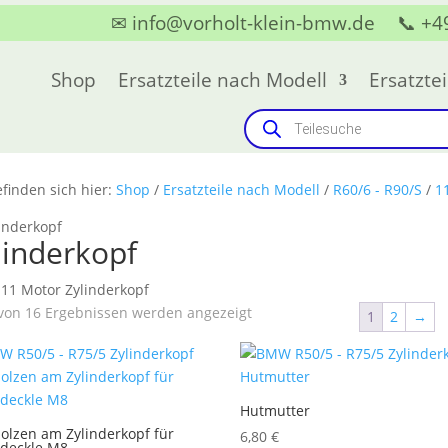
✉ info@vorholt-klein-bmw.de
📞 +4
Shop
Ersatzteile nach Modell
Ersatztei
Products
search
efinden sich hier:
Shop
/
Ersatzteile nach Modell
/
R60/6 - R90/S
/
1
linderkopf
1 Motor Zylinderkopf
Nach
von 16 Ergebnissen werden angezeigt
1
2
→
Aktualität
sortiert
Hutmutter
olzen am Zylinderkopf für
6,80
€
ldeckle M8