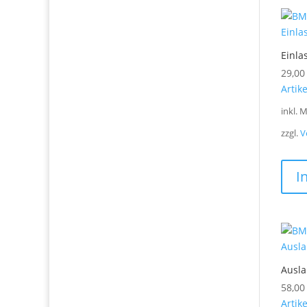
Einlas
29,0
Artik
inkl. 
zzgl.
V
I
Ausla
58,0
Artik