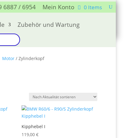
9 6887 / 6954
Mein Konto
0 Items
le
Zubehör und Wartung
1 Motor
/ Zylinderkopf
Kipphebel I
119,00
€