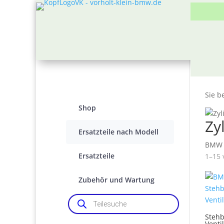
Sie b
Shop
Zy
Ersatzteile nach Modell
BMW 1
Ersatzteile
1–15 
Zubehör und Wartung
Products
search
Stehb
Venti