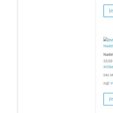
I
Nadel
23,5
Artik
inkl. 
zzgl.
V
I