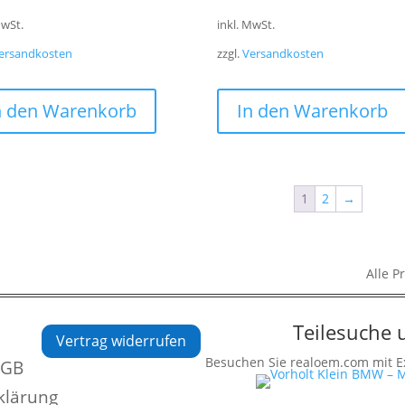
MwSt.
inkl. MwSt.
ersandkosten
zzgl.
Versandkosten
n den Warenkorb
In den Warenkorb
1
2
→
Alle P
Teilesuche
Vertrag widerrufen
Besuchen Sie realoem.com mit Ex
AGB
klärung