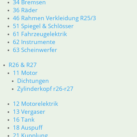
34 Bremsen
Artikelnummer: 1230883
36 Räder
inkl. MwSt.
46 Rahmen Verkleidung R25/3
zzgl.
Versandkosten
51 Spiegel & Schlösser
In den Warenkorb
61 Fahrzeugelektrik
62 Instrumente
Dichtring Benzinhahn am
63 Scheinwerfer
1,00
€
Artikelnummer: 1040260
R26 & R27
inkl. MwSt.
11 Motor
Dichtungen
zzgl.
Versandkosten
Zylinderkopf r26-r27
In den Warenkorb
Schlüssel Werkzeugfachd
12 Motorelektrik
13 Vergaser
7,90
€
16 Tank
Artikelnummer: 4080172
18 Auspuff
inkl. MwSt.
21 Kupplung