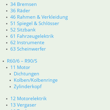
34 Bremsen
Benzinschlauch Garn umf
36 Räder
46 Rahmen & Verkleidung
6,50
€
51 Spiegel & Schlösser
Artikelnummer: 9900901
52 Sitzbank
inkl. MwSt.
61 Fahrzeugelektrik
zzgl.
Versandkosten
62 Instrumente
In den Warenkorb
63 Scheinwerfer
Dichtung Tankfach
R60/6 – R90/S
9,50
€
11 Motor
Artikelnummer: 4080188
Dichtungen
inkl. MwSt.
Kolben/Kolbenringe
Zylinderkopf
zzgl.
Versandkosten
In den Warenkorb
12 Motorelektrik
Gummiauflage Tank
13 Vergaser