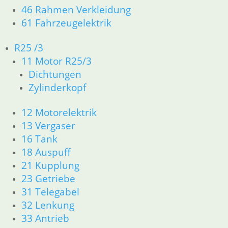
46 Rahmen Verkleidung
Tankdeckel Abschließbar
61 Fahrzeugelektrik
98,50
€
Artikelnummer: 1232348
R25 /3
inkl. MwSt.
11 Motor R25/3
Dichtungen
zzgl.
Versandkosten
Zylinderkopf
In den Warenkorb
Dichtung für Tankdeckel
12 Motorelektrik
13 Vergaser
22,50
€
16 Tank
Artikelnummer: 1230603
18 Auspuff
inkl. MwSt.
21 Kupplung
zzgl.
Versandkosten
23 Getriebe
In den Warenkorb
31 Telegabel
Stift für Tankdeckel
32 Lenkung
33 Antrieb
6,50
€