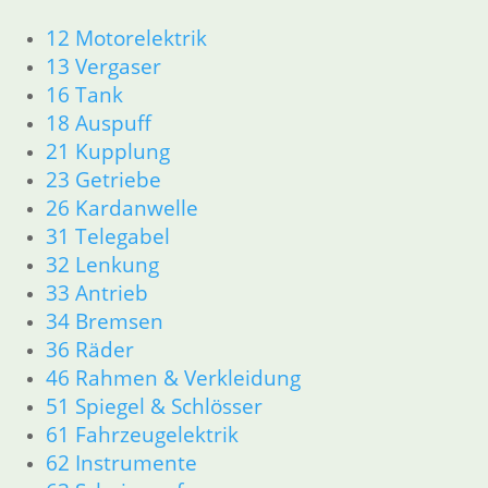
Tankdeckel Dichtung
12 Motorelektrik
7,80
€
13 Vergaser
Artikelnummer: 1453148
16 Tank
inkl. MwSt.
18 Auspuff
zzgl.
Versandkosten
21 Kupplung
In den Warenkorb
23 Getriebe
Hinweisschild Helm
26 Kardanwelle
31 Telegabel
6,70
€
32 Lenkung
Artikelnummer: 1453617
33 Antrieb
inkl. MwSt.
34 Bremsen
zzgl.
Versandkosten
36 Räder
In den Warenkorb
46 Rahmen & Verkleidung
51 Spiegel & Schlösser
Hinweisschild “ Rot Kreuz
61 Fahrzeugelektrik
4,50
€
62 Instrumente
Artikelnummer: 1237917