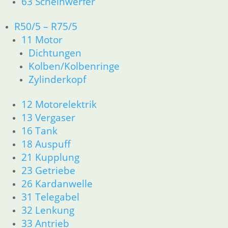
63 Scheinwerfer
inkl. MwSt.
R50/5 – R75/5
zzgl.
Versandkosten
In den Warenkorb
11 Motor
Dichtungen
Tankdeckel kpl. mit Schlo
Kolben/Kolbenringe
Zylinderkopf
139,80
€
Artikelnummer: 2307168
inkl. MwSt.
12 Motorelektrik
13 Vergaser
zzgl.
Versandkosten
16 Tank
In den Warenkorb
18 Auspuff
Silentgummi Tankauflage
21 Kupplung
23 Getriebe
6,50
€
26 Kardanwelle
Artikelnummer: 1230045
31 Telegabel
inkl. MwSt.
32 Lenkung
zzgl.
Versandkosten
33 Antrieb
In den Warenkorb