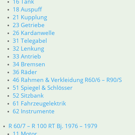
16 Tank
5,50
€
18 Auspuff
Artikelnummer: 1230031
21 Kupplung
inkl. MwSt.
23 Getriebe
zzgl.
Versandkosten
26 Kardanwelle
In den Warenkorb
31 Telegabel
1
32 Lenkung
2
33 Antrieb
→
34 Bremsen
36 Räder
46 Rahmen & Verkleidung R60/6 – R90/S
Shop
51 Spiegel & Schlösser
Ersatzteile nach Modell
52 Sitzbank
K-Modell
61 Fahrzeugelektrik
11 Motor
62 Instrumente
Dichtungen
32 Lenkung
R 60/7 – R 100 RT Bj. 1976 – 1979
33 Antrieb
34 Bremsen
11 Motor