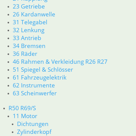
zzgl.
Versandkosten
23 Getriebe
In den Warenkorb
26 Kardanwelle
Absperrschraube Werkze
31 Telegabel
32 Lenkung
7,90
€
33 Antrieb
Artikelnummer: 4080165
34 Bremsen
inkl. MwSt.
36 Räder
zzgl.
Versandkosten
46 Rahmen & Verkleidung R26 R27
In den Warenkorb
51 Spiegel & Schlösser
61 Fahrzeugelektrik
Tankdeckel Dichtung ers
62 Instrumente
5,90
€
63 Scheinwerfer
Artikelnummer: 1453148A
inkl. MwSt.
R50 R69/S
11 Motor
zzgl.
Versandkosten
In den Warenkorb
Dichtungen
Zylinderkopf