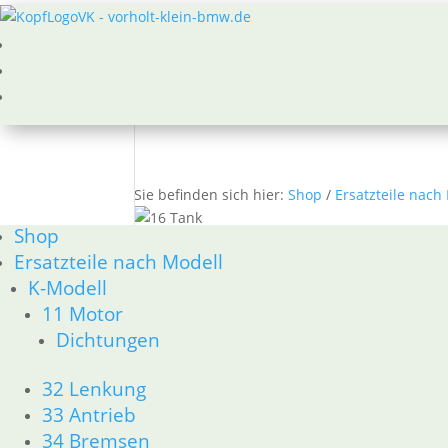
Sie befinden sich hier:
Shop
/
Ersatzteile nach
Shop
16 Tank
Ersatzteile nach Modell
BMW R60/6 - R90/S 16 Tank
K-Modell
Na
1–15 von 26 Ergebnissen werden angezeigt
11 Motor
Akt
Dichtungen
sort
1
2
32 Lenkung
→
33 Antrieb
34 Bremsen