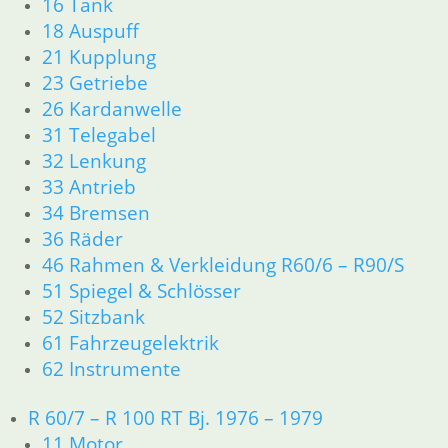
16 Tank
32 Lenkung
33 Antrieb
18 Auspuff
34 Bremsen
21 Kupplung
46 Rahmen Verkleidung
23 Getriebe
61 Fahrzeugelektrik
26 Kardanwelle
R25 /3
31 Telegabel
11 Motor R25/3
32 Lenkung
Dichtungen
33 Antrieb
Zylinderkopf
12 Motorelektrik
34 Bremsen
13 Vergaser
36 Räder
16 Tank
46 Rahmen & Verkleidung R60/6 – R90/S
18 Auspuff
51 Spiegel & Schlösser
21 Kupplung
52 Sitzbank
23 Getriebe
61 Fahrzeugelektrik
31 Telegabel
62 Instrumente
32 Lenkung
33 Antrieb
R 60/7 – R 100 RT Bj. 1976 – 1979
34 Bremsen
36 Räder
11 Motor