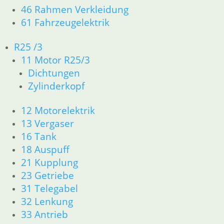
inkl. MwSt.
46 Rahmen Verkleidung
61 Fahrzeugelektrik
zzgl.
Versandkosten
In den Warenkorb
R25 /3
Drucklager Kupplung
11 Motor R25/3
Dichtungen
24,20
€
Zylinderkopf
Artikelnummer: 9984020
inkl. MwSt.
12 Motorelektrik
zzgl.
Versandkosten
13 Vergaser
In den Warenkorb
16 Tank
18 Auspuff
Fächerscheibe
21 Kupplung
1,25
€
23 Getriebe
Artikelnummer: 1242377
31 Telegabel
inkl. MwSt.
32 Lenkung
zzgl.
Versandkosten
33 Antrieb
In den Warenkorb