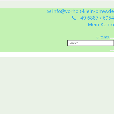
✉ info@vorholt-klein-bmw.de
📞 +49 6887 / 6954
Mein Konto
0 Items
upplung