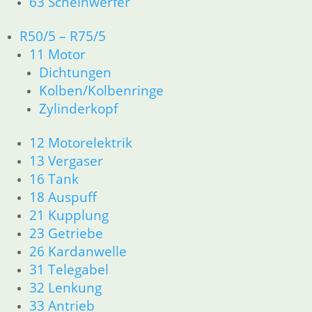
63 Scheinwerfer
Druckkolben
R50/5 – R75/5
62,50
€
11 Motor
Artikelnummer: 1464167
inkl. MwSt.
Dichtungen
Kolben/Kolbenringe
zzgl.
Versandkosten
Zylinderkopf
In den Warenkorb
Manschette Kupplungsbet
12 Motorelektrik
13 Vergaser
19,50
€
16 Tank
Artikelnummer: 1338731
18 Auspuff
inkl. MwSt.
21 Kupplung
zzgl.
Versandkosten
23 Getriebe
In den Warenkorb
26 Kardanwelle
31 Telegabel
Druckplatte
32 Lenkung
54,90
€
33 Antrieb