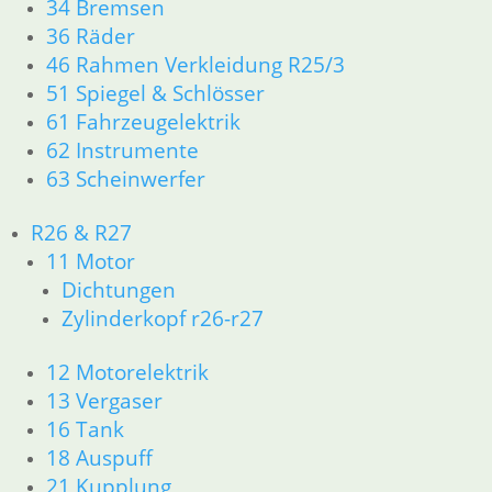
34 Bremsen
36 Räder
Feder
46 Rahmen Verkleidung R25/3
4,90
€
51 Spiegel & Schlösser
Artikelnummer: 1241849
61 Fahrzeugelektrik
inkl. MwSt.
62 Instrumente
63 Scheinwerfer
zzgl.
Versandkosten
In den Warenkorb
R26 & R27
Druckstange ab Bj 9/80
11 Motor
Dichtungen
63,80
€
Zylinderkopf r26-r27
Artikelnummer: 1241844
inkl. MwSt.
12 Motorelektrik
zzgl.
Versandkosten
13 Vergaser
In den Warenkorb
16 Tank
18 Auspuff
Nadellager
21 Kupplung