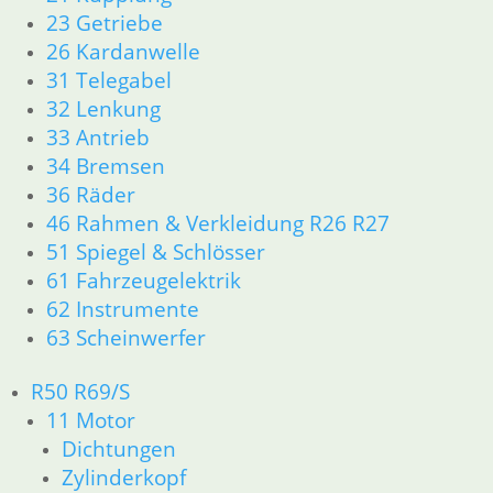
10,50
€
23 Getriebe
Artikelnummer: 1238422
26 Kardanwelle
inkl. MwSt.
31 Telegabel
zzgl.
Versandkosten
32 Lenkung
In den Warenkorb
33 Antrieb
34 Bremsen
Schraube
36 Räder
1,90
€
46 Rahmen & Verkleidung R26 R27
Artikelnummer: 1338680
51 Spiegel & Schlösser
inkl. MwSt.
61 Fahrzeugelektrik
62 Instrumente
zzgl.
Versandkosten
In den Warenkorb
63 Scheinwerfer
Schelle für Manschette K
R50 R69/S
11 Motor
3,50
€
Dichtungen
Artikelnummer: 1241872
Zylinderkopf
inkl. MwSt.