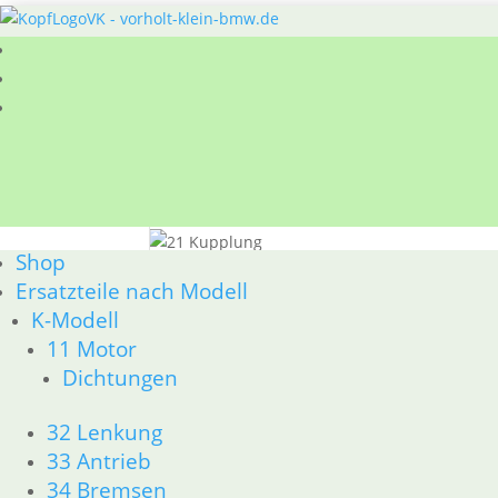
Sie befinden sich hier:
Shop
/
Ersatzteile nach
Shop
21 Kupplung
Ersatzteile nach Modell
BMW R65 R80 Monolever R100 RS/RT Monoleve
K-Modell
Nach
Alle 14 Ergebnisse werden angezeigt
11 Motor
Aktualität
Dichtungen
sortiert
Kupplungsschalter
32 Lenkung
33 Antrieb
24,50
€
Artikelnummer: 1243403
34 Bremsen