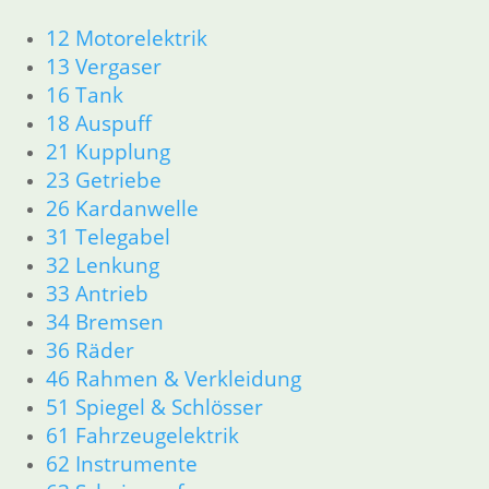
zzgl.
Versandkosten
12 Motorelektrik
In den Warenkorb
13 Vergaser
Kupplungsdeckel
16 Tank
18 Auspuff
115,90
€
21 Kupplung
Artikelnummer: 1457280
23 Getriebe
inkl. MwSt.
26 Kardanwelle
zzgl.
Versandkosten
31 Telegabel
In den Warenkorb
32 Lenkung
33 Antrieb
Kupplungsscheibe
34 Bremsen
98,00
€
36 Räder
Artikelnummer: 1451512
46 Rahmen & Verkleidung
inkl. MwSt.
51 Spiegel & Schlösser
61 Fahrzeugelektrik
zzgl.
Versandkosten
In den Warenkorb
62 Instrumente