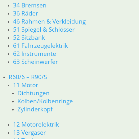
Artikelnummer: 2302200
34 Bremsen
inkl. MwSt.
36 Räder
zzgl.
Versandkosten
46 Rahmen & Verkleidung
In den Warenkorb
51 Spiegel & Schlösser
52 Sitzbank
Kupplungsfeder
61 Fahrzeugelektrik
54,80
€
62 Instrumente
Artikelnummer: 1242353
63 Scheinwerfer
inkl. MwSt.
R60/6 – R90/S
zzgl.
Versandkosten
11 Motor
In den Warenkorb
Dichtungen
Kolben/Kolbenringe
Shop
Zylinderkopf
Ersatzteile nach Modell
K-Modell
12 Motorelektrik
11 Motor
13 Vergaser
Dichtungen