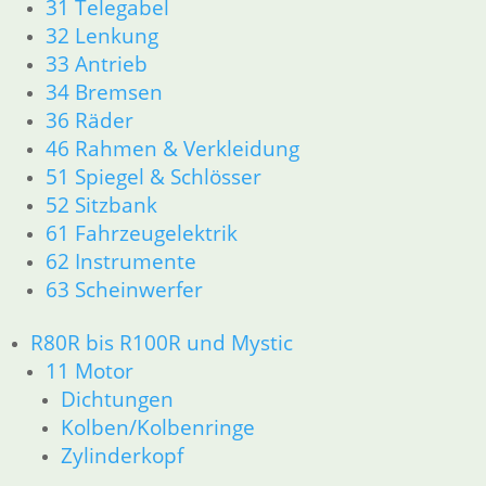
31 Telegabel
R65 R80 Monolever R100 RS/RT Monolever ab 1984
32 Lenkung
11 Motor
33 Antrieb
Dichtungen
34 Bremsen
Kolben/Kolbenringe
Zylinderkopf
36 Räder
12 Motorelektrik
46 Rahmen & Verkleidung
13 Vergaser
51 Spiegel & Schlösser
16 Tank
52 Sitzbank
18 Auspuff
61 Fahrzeugelektrik
21 Kupplung
62 Instrumente
23 Getriebe
63 Scheinwerfer
26 Kardanwelle
31 Telegabel
32 Lenkung
R80R bis R100R und Mystic
33 Antrieb
11 Motor
34 Bremsen
Dichtungen
36 Räder
Kolben/Kolbenringe
46 Rahmen & Verkleidung
Zylinderkopf
51 Spiegel & Schlösser