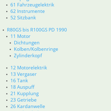
61 Fahrzeugelektrik
Zylinderkopf
62 Instrumente
12 Motorelektrik
52 Sitzbank
13 Vergaser
16 Tank
18 Auspuff
R80GS bis R100GS PD 1990
21 Kupplung
11 Motor
23 Getriebe
Dichtungen
26 Kardanwelle
Kolben/Kolbenringe
31 Telegabel
Zylinderkopf
33 Antrieb
32 Lenkung
12 Motorelektrik
34 Bremsen
13 Vergaser
36 Räder
16 Tank
46 Rahmen & Verkleidung
51 Spiegel & Schlösser
18 Auspuff
52 Sitzbank
21 Kupplung
61 Fahrzeugelektrik
23 Getriebe
62 Instrumente
26 Kardanwelle
63 Scheinwerfer