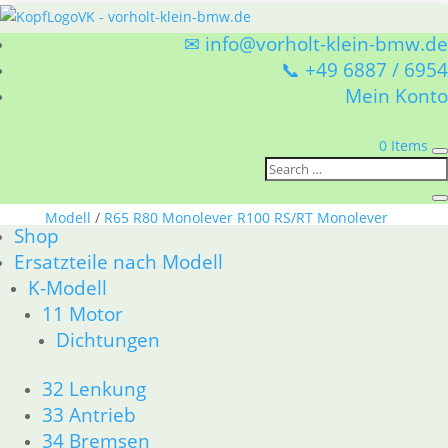
✉ info@vorholt-klein-bmw.de
📞 +49 6887 / 6954
Mein Konto
0 Items
Sie befinden sich hier:
Shop
/
Ersatzteile nach
Modell
/
R65 R80 Monolever R100 RS/RT Monolever
Shop
ab 1984
/ 23 Getriebe
Ersatzteile nach Modell
23 Getriebe
K-Modell
11 Motor
BMW R65 R80 Monolever R100 RS/RT Monolever ab
Dichtungen
1984 23 Getriebe
Nach
1–15 von 32 Ergebnissen werden angezeigt
32 Lenkung
Aktualität
33 Antrieb
sortiert
1
34 Bremsen