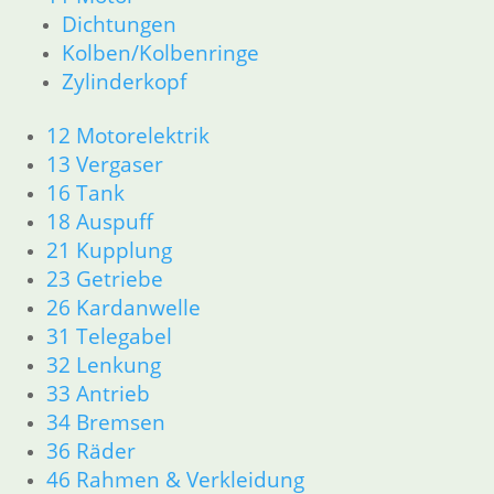
Dichtungen
6,90
€
Kolben/Kolbenringe
Artikelnummer: 1338740
Zylinderkopf
inkl. MwSt.
zzgl.
Versandkosten
12 Motorelektrik
In den Warenkorb
13 Vergaser
1
16 Tank
2
18 Auspuff
3
21 Kupplung
→
23 Getriebe
26 Kardanwelle
Shop
31 Telegabel
Ersatzteile nach Modell
32 Lenkung
K-Modell
33 Antrieb
11 Motor
34 Bremsen
Dichtungen
36 Räder
32 Lenkung
46 Rahmen & Verkleidung
33 Antrieb