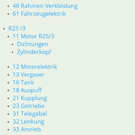
2
46 Rahmen Verkleidung
3
61 Fahrzeugelektrik
→
R25 /3
11 Motor R25/3
Kickstarterkeil
Dichtungen
11,50
€
Zylinderkopf
Artikelnummer: 1056124
inkl. MwSt.
12 Motorelektrik
13 Vergaser
zzgl.
Versandkosten
In den Warenkorb
16 Tank
18 Auspuff
Rolle Schaltautomat
21 Kupplung
23 Getriebe
6,95
€
Artikelnummer: 1231572
31 Telegabel
inkl. MwSt.
32 Lenkung
33 Antrieb
zzgl.
Versandkosten