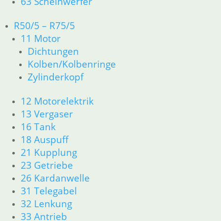
63 Scheinwerfer
Bundmutter für
Abtriebswelle
R50/5 – R75/5
6,50
€
11 Motor
Artikelnummer: 1230084B
Dichtungen
inkl. MwSt.
Kolben/Kolbenringe
zzgl.
Versandkosten
Zylinderkopf
In den Warenkorb
12 Motorelektrik
13 Vergaser
Zahnrad 5 G. 5 % länger mit
16 Tank
X Kennz.
18 Auspuff
21 Kupplung
159,90
€
Artikelnummer: 12429925%
23 Getriebe
inkl. MwSt.
26 Kardanwelle
31 Telegabel
zzgl.
Versandkosten
32 Lenkung
In den Warenkorb
33 Antrieb