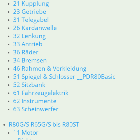
21 Kupplung
23 Getriebe
23 Getriebe
26 Kardanwelle
31 Telegabel
31 Telegabel
26 Kardanwelle
32 Lenkung
32 Lenkung
33 Antrieb
33 Antrieb
34 Bremsen
36 Räder
36 Räder
46 Rahmen & Verkleidung R60/6 – R90/S
34 Bremsen
51 Spiegel & Schlösser
46 Rahmen & Verkleidung
52 Sitzbank
51 Spiegel & Schlösser __PDR80Basic
61 Fahrzeugelektrik
52 Sitzbank
62 Instrumente
61 Fahrzeugelektrik
R 60/7 – R 100 RT Bj. 1976 – 1979
62 Instrumente
11 Motor
Dichtungen
63 Scheinwerfer
Kolben/Kolbenringe
Zylinderkopf
R80G/S R65G/S bis R80ST
12 Motorelektrik
11 Motor
13 Vergaser