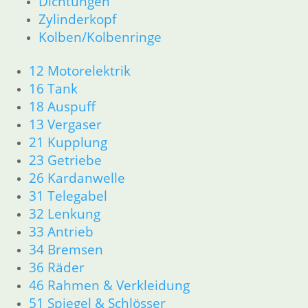
Dichtungen
16 Tank
Zylinderkopf
18 Auspuff
Kolben/Kolbenringe
21 Kupplung
23 Getriebe
12 Motorelektrik
26 Kardanwelle
16 Tank
31 Telegabel
32 Lenkung
18 Auspuff
33 Antrieb
13 Vergaser
34 Bremsen
21 Kupplung
36 Räder
23 Getriebe
46 Rahmen & Verkleidung
26 Kardanwelle
51 Spiegel & Schlösser
31 Telegabel
52 Sitzbank
32 Lenkung
61 Fahrzeugelektrik
33 Antrieb
62 Instrumente
63 Scheinwerfer
34 Bremsen
R80/100 R80/100 RT 1980 bis 1984
36 Räder
11 Motor
46 Rahmen & Verkleidung
Dichtungen
51 Spiegel & Schlösser
Kolben/Kolbenringe