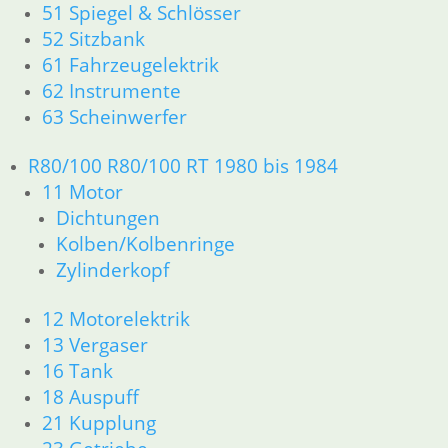
34 Bremsen
51 Spiegel & Schlösser
46 Rahmen Verkleidung
52 Sitzbank
61 Fahrzeugelektrik
61 Fahrzeugelektrik
R25 /3
62 Instrumente
11 Motor R25/3
63 Scheinwerfer
Dichtungen
Zylinderkopf
R80/100 R80/100 RT 1980 bis 1984
12 Motorelektrik
11 Motor
13 Vergaser
Dichtungen
16 Tank
18 Auspuff
Kolben/Kolbenringe
21 Kupplung
Zylinderkopf
23 Getriebe
31 Telegabel
12 Motorelektrik
32 Lenkung
13 Vergaser
33 Antrieb
16 Tank
34 Bremsen
18 Auspuff
36 Räder
21 Kupplung
46 Rahmen Verkleidung R25/3
51 Spiegel & Schlösser