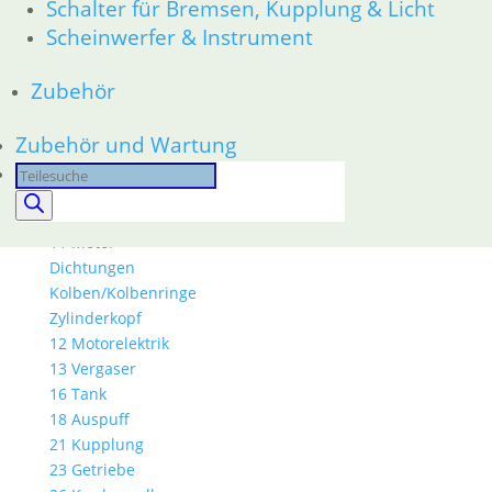
Schalter für Bremsen, Kupplung & Licht
33 Antrieb
Scheinwerfer & Instrument
34 Bremsen
36 Räder
Zubehör
46 Rahmen & Verkleidung
51 Spiegel & Schlösser
Zubehör und Wartung
61 Fahrzeugelektrik
62 Instrumente
Products
52 Sitzbank
search
R80GS bis R100GS PD 1990
11 Motor
Dichtungen
Kolben/Kolbenringe
Zylinderkopf
12 Motorelektrik
13 Vergaser
16 Tank
18 Auspuff
21 Kupplung
23 Getriebe