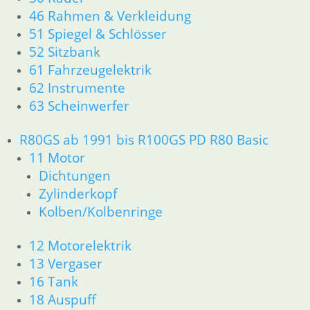
32 Lenkung
46 Rahmen & Verkleidung
33 Antrieb
51 Spiegel & Schlösser
34 Bremsen
52 Sitzbank
36 Räder
61 Fahrzeugelektrik
46 Rahmen & Verkleidung
62 Instrumente
51 Spiegel & Schlösser
52 Sitzbank
63 Scheinwerfer
61 Fahrzeugelektrik
62 Instrumente
R80GS ab 1991 bis R100GS PD R80 Basic
63 Scheinwerfer
11 Motor
R60/6 – R90/S
Dichtungen
11 Motor
Zylinderkopf
Dichtungen
Kolben/Kolbenringe
Kolben/Kolbenringe
Zylinderkopf
12 Motorelektrik
12 Motorelektrik
13 Vergaser
13 Vergaser
16 Tank
16 Tank
18 Auspuff
18 Auspuff
21 Kupplung