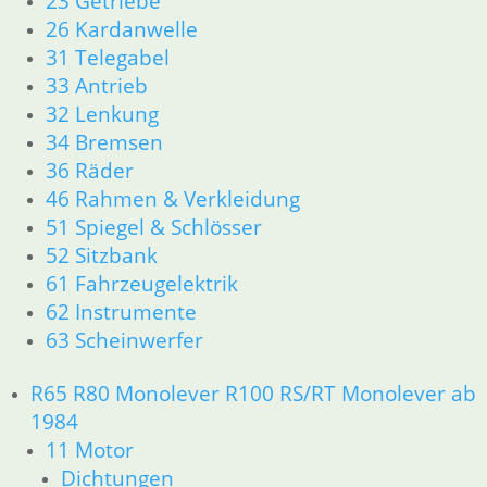
23 Getriebe
61 Fahrzeugelektrik
26 Kardanwelle
62 Instrumente
31 Telegabel
63 Scheinwerfer
33 Antrieb
R26 & R27
32 Lenkung
11 Motor
34 Bremsen
Dichtungen
36 Räder
Zylinderkopf r26-r27
46 Rahmen & Verkleidung
12 Motorelektrik
13 Vergaser
51 Spiegel & Schlösser
16 Tank
52 Sitzbank
18 Auspuff
61 Fahrzeugelektrik
21 Kupplung
62 Instrumente
23 Getriebe
63 Scheinwerfer
26 Kardanwelle
31 Telegabel
R65 R80 Monolever R100 RS/RT Monolever ab
32 Lenkung
1984
33 Antrieb
11 Motor
34 Bremsen
36 Räder
Dichtungen