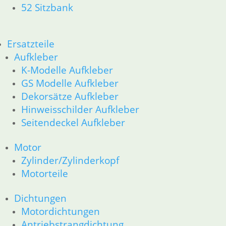
52 Sitzbank
62 Instrumente
63 Scheinwerfer
R80GS ab 1991 bis R100GS PD R80 Basic
11 Motor
Ersatzteile
Dichtungen
Aufkleber
Zylinderkopf
K-Modelle Aufkleber
Kolben/Kolbenringe
GS Modelle Aufkleber
12 Motorelektrik
Dekorsätze Aufkleber
13 Vergaser
Hinweisschilder Aufkleber
16 Tank
Seitendeckel Aufkleber
18 Auspuff
21 Kupplung
Motor
23 Getriebe
31 Telegabel
Zylinder/Zylinderkopf
26 Kardanwelle
Motorteile
32 Lenkung
33 Antrieb
Dichtungen
36 Räder
Motordichtungen
34 Bremsen
Antriebstrangdichtung