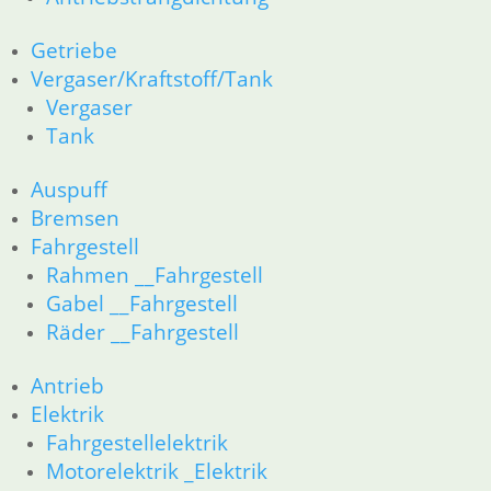
46 Rahmen & Verkleidung
51 Spiegel & Schlösser __PDR80Basic
Getriebe
52 Sitzbank
Vergaser/Kraftstoff/Tank
61 Fahrzeugelektrik
Vergaser
62 Instrumente
63 Scheinwerfer
Tank
R80G/S R65G/S bis R80ST
11 Motor
Auspuff
Dichtungen
Bremsen
Zylinderkopf
Fahrgestell
Kolben/Kolbenringe
Rahmen __Fahrgestell
12 Motorelektrik
Gabel __Fahrgestell
16 Tank
Räder __Fahrgestell
18 Auspuff
13 Vergaser
21 Kupplung
Antrieb
23 Getriebe
Elektrik
26 Kardanwelle
Fahrgestellelektrik
31 Telegabel
Motorelektrik _Elektrik
32 Lenkung