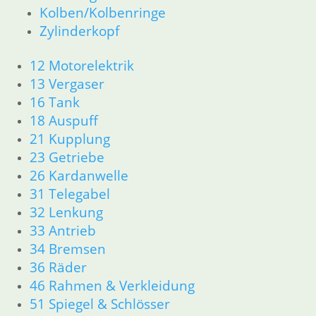
46 Rahmen & Verkleidung R26 R27
Kolben/Kolbenringe
51 Spiegel & Schlösser
Zylinderkopf
61 Fahrzeugelektrik
62 Instrumente
12 Motorelektrik
63 Scheinwerfer
13 Vergaser
R50 R69/S
16 Tank
11 Motor
18 Auspuff
Dichtungen
21 Kupplung
Zylinderkopf
12 Motorelektrik
23 Getriebe
13 Vergaser
26 Kardanwelle
16 Tank
31 Telegabel
18 Auspuff
32 Lenkung
21 Kupplung
33 Antrieb
23 Getriebe
34 Bremsen
26 Kardanwelle
36 Räder
31 Telegabel
32 Lenkung
46 Rahmen & Verkleidung
33 Antrieb
51 Spiegel & Schlösser
34 Bremsen