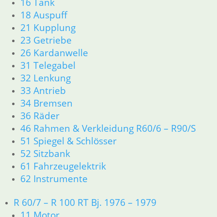
16 Tank
1 Ltr.
18 Auspuff
10,50
€
21 Kupplung
Artikelnummer: 8090
23 Getriebe
inkl. MwSt.
26 Kardanwelle
31 Telegabel
zzgl.
Versandkosten
In den Warenkorb
32 Lenkung
33 Antrieb
Simmerring Kickstarter Welle
34 Bremsen
36 Räder
9,80
€
Artikelnummer: 1338741
46 Rahmen & Verkleidung R60/6 – R90/S
inkl. MwSt.
51 Spiegel & Schlösser
52 Sitzbank
zzgl.
Versandkosten
61 Fahrzeugelektrik
In den Warenkorb
62 Instrumente
Simmerring Schalthebelwelle
R 60/7 – R 100 RT Bj. 1976 – 1979
5 Gang
11 Motor