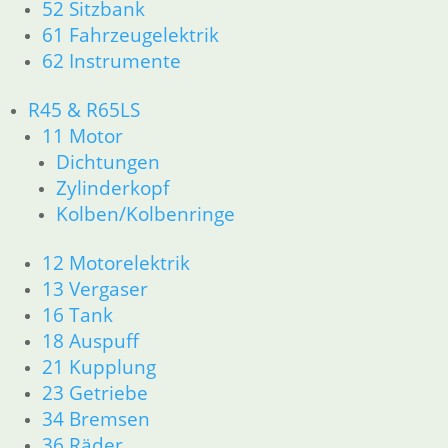
52 Sitzbank
36 Räder
61 Fahrzeugelektrik
46 Rahmen & Verkleidung
62 Instrumente
51 Spiegel & Schlösser
61 Fahrzeugelektrik
R45 & R65LS
62 Instrumente
11 Motor
63 Scheinwerfer
Dichtungen
R50/5 – R75/5
11 Motor
Zylinderkopf
Dichtungen
Kolben/Kolbenringe
Kolben/Kolbenringe
Zylinderkopf
12 Motorelektrik
12 Motorelektrik
13 Vergaser
13 Vergaser
16 Tank
16 Tank
18 Auspuff
18 Auspuff
21 Kupplung
21 Kupplung
23 Getriebe
23 Getriebe
26 Kardanwelle
34 Bremsen
31 Telegabel
36 Räder