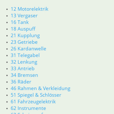
Schaltgestänge mit Kugelkopf
12 Motorelektrik
13 Vergaser
19,50
€
16 Tank
Artikelnummer: 1242003
18 Auspuff
inkl. MwSt.
21 Kupplung
zzgl.
Versandkosten
23 Getriebe
In den Warenkorb
26 Kardanwelle
31 Telegabel
Zylinderrollenlager mit
32 Lenkung
Messing Käfig
33 Antrieb
34 Bremsen
92,70
€
36 Räder
Artikelnummer: 1335449
46 Rahmen & Verkleidung
inkl. MwSt.
51 Spiegel & Schlösser
zzgl.
Versandkosten
61 Fahrzeugelektrik
In den Warenkorb
62 Instrumente