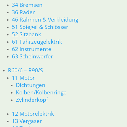
34 Bremsen
Zahnrad 5 G. Zwischenwelle
36 Räder
nach 4/82 mit X
46 Rahmen & Verkleidung
51 Spiegel & Schlösser
0,00
€
52 Sitzbank
Artikelnummer: 1242996X
inkl. MwSt.
61 Fahrzeugelektrik
62 Instrumente
zzgl.
Versandkosten
63 Scheinwerfer
In den Warenkorb
Zahnrad 5 G. mit X
R60/6 – R90/S
11 Motor
115,00
€
Dichtungen
Artikelnummer: 1242992
Kolben/Kolbenringe
inkl. MwSt.
Zylinderkopf
zzgl.
Versandkosten
In den Warenkorb
12 Motorelektrik
13 Vergaser
Getriebeöl 80W 90 API GL-5