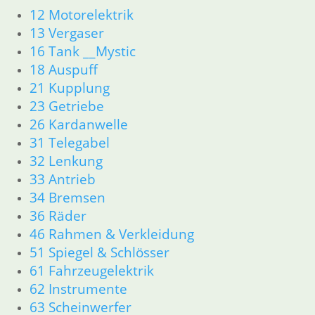
52 Sitzbank
12 Motorelektrik
61 Fahrzeugelektrik
13 Vergaser
62 Instrumente
16 Tank __Mystic
R45 & R65LS
11 Motor
18 Auspuff
Dichtungen
21 Kupplung
Zylinderkopf
23 Getriebe
Kolben/Kolbenringe
26 Kardanwelle
12 Motorelektrik
31 Telegabel
13 Vergaser
32 Lenkung
16 Tank
33 Antrieb
18 Auspuff
34 Bremsen
21 Kupplung
23 Getriebe
36 Räder
34 Bremsen
46 Rahmen & Verkleidung
36 Räder
51 Spiegel & Schlösser
46 Rahmen & Verkleidung
61 Fahrzeugelektrik
51 Spiegel & Schlösser
62 Instrumente
52 Sitzbank
63 Scheinwerfer
61 Fahrzeugelektrik