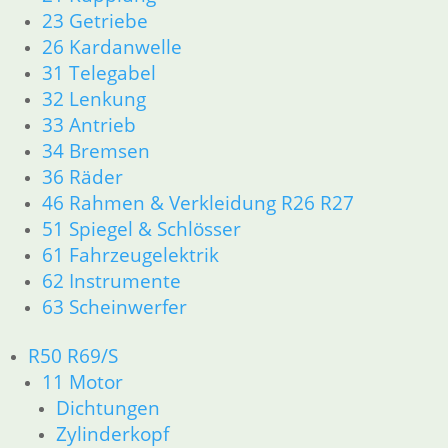
23 Getriebe
26 Kardanwelle
Druckstück Eingangswelle bis
31 Telegabel
Bj 3/85
32 Lenkung
82,80
€
33 Antrieb
Artikelnummer: 1233425
34 Bremsen
inkl. MwSt.
36 Räder
zzgl.
Versandkosten
46 Rahmen & Verkleidung R26 R27
In den Warenkorb
51 Spiegel & Schlösser
61 Fahrzeugelektrik
62 Instrumente
Simmerring Druckstange
63 Scheinwerfer
9,80
€
Artikelnummer: 1242420
R50 R69/S
inkl. MwSt.
11 Motor
Dichtungen
zzgl.
Versandkosten
Zylinderkopf
In den Warenkorb