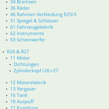
34 Bremsen
In den Warenkorb
36 Räder
Rolle Schaltautomat
46 Rahmen Verkleidung R25/3
51 Spiegel & Schlösser
7,85
€
61 Fahrzeugelektrik
Artikelnummer: 1231572R
62 Instrumente
inkl. MwSt.
63 Scheinwerfer
zzgl.
Versandkosten
In den Warenkorb
R26 & R27
11 Motor
Dichtring Getriebe
Dichtungen
Leerlaufschalter
Zylinderkopf r26-r27
1,00
€
12 Motorelektrik
Artikelnummer: 1355262
13 Vergaser
inkl. MwSt.
16 Tank
zzgl.
Versandkosten
18 Auspuff
In den Warenkorb
21 Kupplung