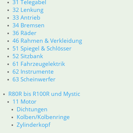
31 Telegabel
Kolben/Kolbenringe
32 Lenkung
Zylinderkopf
33 Antrieb
12 Motorelektrik
34 Bremsen
13 Vergaser
16 Tank
36 Räder
18 Auspuff
46 Rahmen & Verkleidung
21 Kupplung
51 Spiegel & Schlösser
23 Getriebe
52 Sitzbank
26 Kardanwelle
61 Fahrzeugelektrik
31 Telegabel
62 Instrumente
32 Lenkung
63 Scheinwerfer
33 Antrieb
34 Bremsen
R80R bis R100R und Mystic
36 Räder
46 Rahmen & Verkleidung
11 Motor
51 Spiegel & Schlösser
Dichtungen
52 Sitzbank
Kolben/Kolbenringe
61 Fahrzeugelektrik
Zylinderkopf
62 Instrumente