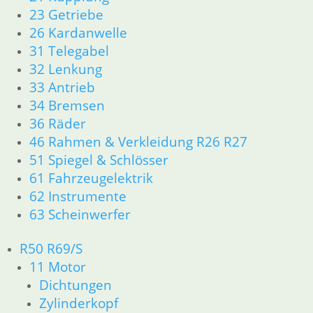
inkl. MwSt.
23 Getriebe
26 Kardanwelle
zzgl.
Versandkosten
31 Telegabel
In den Warenkorb
32 Lenkung
33 Antrieb
Relais Anlasser
34 Bremsen
36 Räder
24,75
€
46 Rahmen & Verkleidung R26 R27
Artikelnummer: 1389105
51 Spiegel & Schlösser
inkl. MwSt.
61 Fahrzeugelektrik
zzgl.
Versandkosten
62 Instrumente
In den Warenkorb
63 Scheinwerfer
Kabel der Warnblinkanlage
R50 R69/S
11 Motor
54,50
€
Dichtungen
Artikelnummer: 1244412
Zylinderkopf
inkl. MwSt.