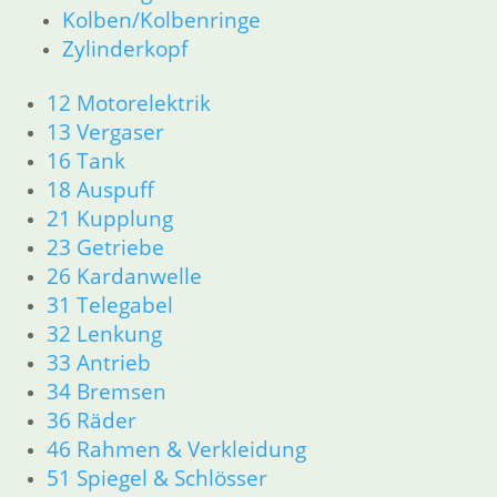
62 Instrumente
Kolben/Kolbenringe
63 Scheinwerfer
Zylinderkopf
R50 R69/S
11 Motor
12 Motorelektrik
Dichtungen
13 Vergaser
Zylinderkopf
16 Tank
12 Motorelektrik
18 Auspuff
13 Vergaser
21 Kupplung
16 Tank
18 Auspuff
23 Getriebe
21 Kupplung
26 Kardanwelle
23 Getriebe
31 Telegabel
26 Kardanwelle
32 Lenkung
31 Telegabel
33 Antrieb
32 Lenkung
34 Bremsen
33 Antrieb
36 Räder
34 Bremsen
46 Rahmen & Verkleidung
36 Räder
46 Rahmen & Verkleidung
51 Spiegel & Schlösser
51 Spiegel & Schlösser