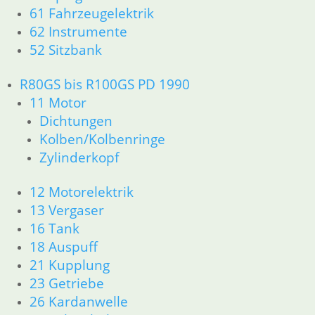
13 Vergaser
61 Fahrzeugelektrik
16 Tank
62 Instrumente
18 Auspuff
52 Sitzbank
21 Kupplung
23 Getriebe
R80GS bis R100GS PD 1990
26 Kardanwelle
31 Telegabel
11 Motor
33 Antrieb
Dichtungen
32 Lenkung
Kolben/Kolbenringe
34 Bremsen
Zylinderkopf
36 Räder
46 Rahmen & Verkleidung
12 Motorelektrik
51 Spiegel & Schlösser
13 Vergaser
52 Sitzbank
16 Tank
61 Fahrzeugelektrik
18 Auspuff
62 Instrumente
63 Scheinwerfer
21 Kupplung
R65 R80 Monolever R100 RS/RT Monolever ab 1984
23 Getriebe
11 Motor
26 Kardanwelle
Dichtungen