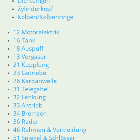
Dichtungen
23 Getriebe
Zylinderkopf
26 Kardanwelle
Kolben/Kolbenringe
31 Telegabel
32 Lenkung
12 Motorelektrik
33 Antrieb
16 Tank
34 Bremsen
18 Auspuff
36 Räder
46 Rahmen & Verkleidung
13 Vergaser
51 Spiegel & Schlösser
21 Kupplung
52 Sitzbank
23 Getriebe
61 Fahrzeugelektrik
26 Kardanwelle
62 Instrumente
31 Telegabel
63 Scheinwerfer
32 Lenkung
R80/100 R80/100 RT 1980 bis 1984
33 Antrieb
11 Motor
Dichtungen
34 Bremsen
Kolben/Kolbenringe
36 Räder
Zylinderkopf
46 Rahmen & Verkleidung
12 Motorelektrik
51 Spiegel & Schlösser