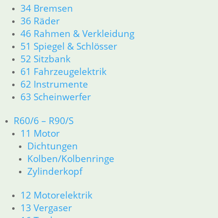
34 Bremsen
In den Warenkorb
36 Räder
Kupplungsschalter
46 Rahmen & Verkleidung
51 Spiegel & Schlösser
24,50
€
52 Sitzbank
Artikelnummer: 1243403
61 Fahrzeugelektrik
inkl. MwSt.
62 Instrumente
zzgl.
Versandkosten
63 Scheinwerfer
In den Warenkorb
R60/6 – R90/S
Kabelsatz Steckdose
11 Motor
18,80
€
Dichtungen
Artikelnummer: 1243659
Kolben/Kolbenringe
inkl. MwSt.
Zylinderkopf
zzgl.
Versandkosten
12 Motorelektrik
In den Warenkorb
13 Vergaser
Gummilager talliert