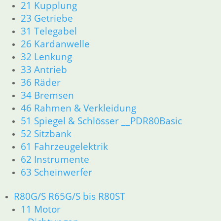
31 Telegabel
21 Kupplung
32 Lenkung
23 Getriebe
33 Antrieb
31 Telegabel
34 Bremsen
26 Kardanwelle
36 Räder
32 Lenkung
46 Rahmen & Verkleidung R60/6 – R90/S
33 Antrieb
51 Spiegel & Schlösser
52 Sitzbank
36 Räder
61 Fahrzeugelektrik
34 Bremsen
62 Instrumente
46 Rahmen & Verkleidung
R 60/7 – R 100 RT Bj. 1976 – 1979
51 Spiegel & Schlösser __PDR80Basic
11 Motor
52 Sitzbank
Dichtungen
61 Fahrzeugelektrik
Kolben/Kolbenringe
62 Instrumente
Zylinderkopf
63 Scheinwerfer
12 Motorelektrik
13 Vergaser
16 Tank
R80G/S R65G/S bis R80ST
18 Auspuff
11 Motor
21 Kupplung