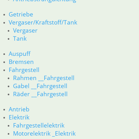
61 Fahrzeugelektrik
62 Instrumente
Getriebe
63 Scheinwerfer
Vergaser/Kraftstoff/Tank
R80G/S R65G/S bis R80ST
Vergaser
11 Motor
Dichtungen
Tank
Zylinderkopf
Kolben/Kolbenringe
Auspuff
12 Motorelektrik
Bremsen
16 Tank
Fahrgestell
18 Auspuff
Rahmen __Fahrgestell
13 Vergaser
Gabel __Fahrgestell
21 Kupplung
Räder __Fahrgestell
23 Getriebe
26 Kardanwelle
Antrieb
31 Telegabel
32 Lenkung
Elektrik
33 Antrieb
Fahrgestellelektrik
34 Bremsen
Motorelektrik _Elektrik
36 Räder