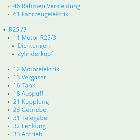
2
46 Rahmen Verkleidung
→
61 Fahrzeugelektrik
R25 /3
Relais Licht / Fanfare /
11 Motor R25/3
Warnblinker
Dichtungen
Zylinderkopf
19,75
€
Artikelnummer: 1373585
12 Motorelektrik
inkl. MwSt.
13 Vergaser
zzgl.
Versandkosten
16 Tank
In den Warenkorb
18 Auspuff
21 Kupplung
23 Getriebe
Kombischalter rechts
31 Telegabel
187,44
€
32 Lenkung
Artikelnummer: 1244417
33 Antrieb
inkl. MwSt.