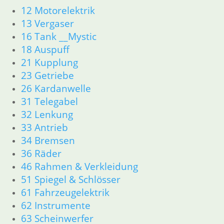
R45 & R65LS
12 Motorelektrik
11 Motor
13 Vergaser
Dichtungen
16 Tank __Mystic
Zylinderkopf
18 Auspuff
Kolben/Kolbenringe
12 Motorelektrik
21 Kupplung
13 Vergaser
23 Getriebe
16 Tank
26 Kardanwelle
18 Auspuff
31 Telegabel
21 Kupplung
32 Lenkung
23 Getriebe
33 Antrieb
34 Bremsen
34 Bremsen
36 Räder
46 Rahmen & Verkleidung
36 Räder
51 Spiegel & Schlösser
46 Rahmen & Verkleidung
52 Sitzbank
51 Spiegel & Schlösser
61 Fahrzeugelektrik
61 Fahrzeugelektrik
62 Instrumente
62 Instrumente
63 Scheinwerfer
63 Scheinwerfer
R80GS ab 1991 bis R100GS PD R80 Basic