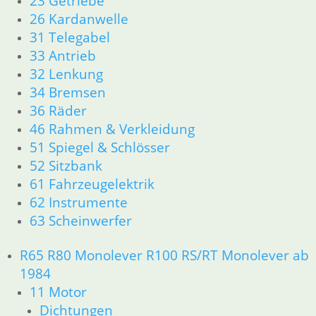
23 Getriebe
R26 & R27
26 Kardanwelle
11 Motor
31 Telegabel
Dichtungen
33 Antrieb
Zylinderkopf r26-r27
32 Lenkung
12 Motorelektrik
34 Bremsen
13 Vergaser
36 Räder
16 Tank
46 Rahmen & Verkleidung
18 Auspuff
51 Spiegel & Schlösser
21 Kupplung
23 Getriebe
52 Sitzbank
26 Kardanwelle
61 Fahrzeugelektrik
31 Telegabel
62 Instrumente
32 Lenkung
63 Scheinwerfer
33 Antrieb
34 Bremsen
R65 R80 Monolever R100 RS/RT Monolever ab
36 Räder
1984
46 Rahmen & Verkleidung R26 R27
11 Motor
51 Spiegel & Schlösser
61 Fahrzeugelektrik
Dichtungen