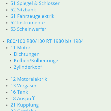
51 Spiegel & Schlösser
R25 /3
11 Motor R25/3
52 Sitzbank
Dichtungen
61 Fahrzeugelektrik
Zylinderkopf
62 Instrumente
12 Motorelektrik
63 Scheinwerfer
13 Vergaser
16 Tank
R80/100 R80/100 RT 1980 bis 1984
18 Auspuff
11 Motor
21 Kupplung
Dichtungen
23 Getriebe
31 Telegabel
Kolben/Kolbenringe
32 Lenkung
Zylinderkopf
33 Antrieb
34 Bremsen
12 Motorelektrik
36 Räder
13 Vergaser
46 Rahmen Verkleidung R25/3
16 Tank
51 Spiegel & Schlösser
18 Auspuff
61 Fahrzeugelektrik
21 Kupplung
62 Instrumente
63 Scheinwerfer