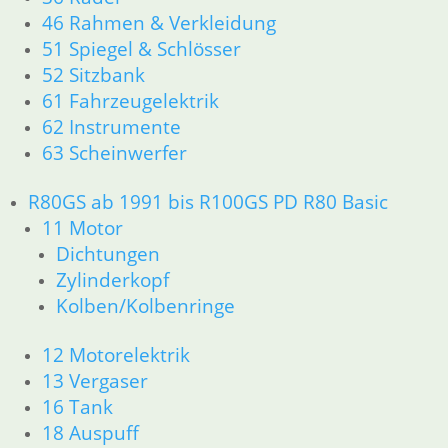
36 Räder
46 Rahmen & Verkleidung
46 Rahmen & Verkleidung
51 Spiegel & Schlösser
51 Spiegel & Schlösser
52 Sitzbank
52 Sitzbank
61 Fahrzeugelektrik
61 Fahrzeugelektrik
62 Instrumente
62 Instrumente
63 Scheinwerfer
63 Scheinwerfer
R60/6 – R90/S
11 Motor
R80GS ab 1991 bis R100GS PD R80 Basic
Dichtungen
11 Motor
Kolben/Kolbenringe
Dichtungen
Zylinderkopf
Zylinderkopf
12 Motorelektrik
Kolben/Kolbenringe
13 Vergaser
16 Tank
12 Motorelektrik
18 Auspuff
13 Vergaser
21 Kupplung
16 Tank
23 Getriebe
26 Kardanwelle
18 Auspuff