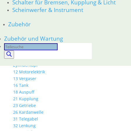
Schalter für Bremsen, Kupplung & Licht
46 Rahmen & Verkleidung
Scheinwerfer & Instrument
51 Spiegel & Schlösser
61 Fahrzeugelektrik
Zubehör
62 Instrumente
52 Sitzbank
Zubehör und Wartung
R80GS bis R100GS PD 1990
11 Motor
Products
Dichtungen
search
Kolben/Kolbenringe
Zylinderkopf
12 Motorelektrik
13 Vergaser
16 Tank
18 Auspuff
21 Kupplung
23 Getriebe
26 Kardanwelle
31 Telegabel
32 Lenkung