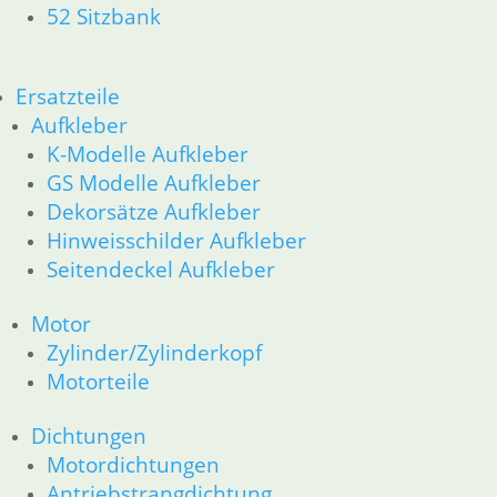
52 Sitzbank
11 Motor
Dichtungen
Zylinderkopf
Ersatzteile
Kolben/Kolbenringe
12 Motorelektrik
Aufkleber
13 Vergaser
K-Modelle Aufkleber
16 Tank
GS Modelle Aufkleber
18 Auspuff
Dekorsätze Aufkleber
21 Kupplung
Hinweisschilder Aufkleber
23 Getriebe
Seitendeckel Aufkleber
31 Telegabel
26 Kardanwelle
Motor
32 Lenkung
Zylinder/Zylinderkopf
33 Antrieb
36 Räder
Motorteile
34 Bremsen
46 Rahmen & Verkleidung
Dichtungen
51 Spiegel & Schlösser __PDR80Basic
Motordichtungen
52 Sitzbank
Antriebstrangdichtung