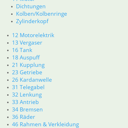
Artikelnummer: 1243562
Dichtungen
inkl. MwSt.
Kolben/Kolbenringe
zzgl.
Versandkosten
Zylinderkopf
In den Warenkorb
1
12 Motorelektrik
2
13 Vergaser
→
16 Tank
18 Auspuff
21 Kupplung
Shop
23 Getriebe
Ersatzteile nach Modell
K-Modell
26 Kardanwelle
11 Motor
31 Telegabel
Dichtungen
32 Lenkung
32 Lenkung
33 Antrieb
33 Antrieb
34 Bremsen
34 Bremsen
36 Räder
46 Rahmen Verkleidung
46 Rahmen & Verkleidung
61 Fahrzeugelektrik