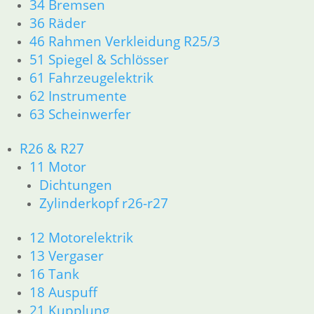
34 Bremsen
36 Räder
zzgl.
Versandkosten
In den Warenkorb
46 Rahmen Verkleidung R25/3
51 Spiegel & Schlösser
61 Fahrzeugelektrik
62 Instrumente
Kabel Zusatzinstrumente R
63 Scheinwerfer
65 – R 80 ab Bj 1985
38,50
€
R26 & R27
Artikelnummer: 1244419
11 Motor
inkl. MwSt.
Dichtungen
Zylinderkopf r26-r27
zzgl.
Versandkosten
In den Warenkorb
12 Motorelektrik
13 Vergaser
Kabel Heckleuchte
16 Tank
18 Auspuff
34,40
€
21 Kupplung
Artikelnummer: 1243873