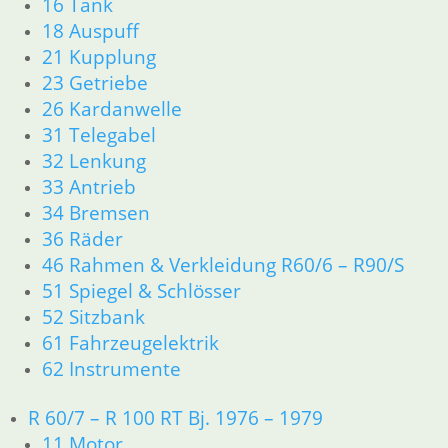
16 Tank
18 Auspuff
5,50
€
21 Kupplung
Artikelnummer: 1243530
23 Getriebe
inkl. MwSt.
26 Kardanwelle
zzgl.
Versandkosten
31 Telegabel
In den Warenkorb
32 Lenkung
Gummilager Batterie Kasten
33 Antrieb
34 Bremsen
4,50
€
36 Räder
Artikelnummer: 1233028
46 Rahmen & Verkleidung R60/6 – R90/S
inkl. MwSt.
51 Spiegel & Schlösser
zzgl.
Versandkosten
52 Sitzbank
In den Warenkorb
61 Fahrzeugelektrik
62 Instrumente
Batteriespannband
R 60/7 – R 100 RT Bj. 1976 – 1979
6,50
€
11 Motor