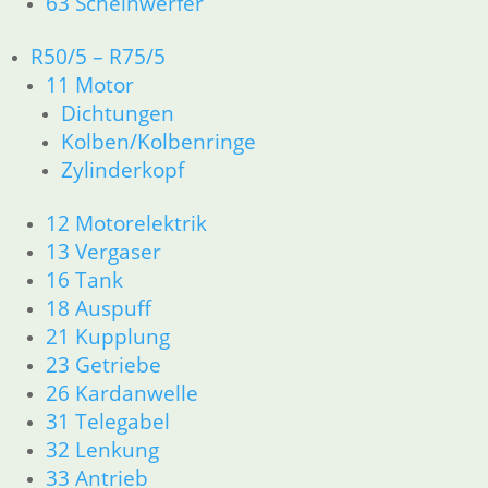
63 Scheinwerfer
zzgl.
Versandkosten
R50/5 – R75/5
In den Warenkorb
11 Motor
Dichtungen
Kabelsatz Getriebeschalter
Kolben/Kolbenringe
Zylinderkopf
18,90
€
Artikelnummer: 1243523
inkl. MwSt.
12 Motorelektrik
13 Vergaser
zzgl.
Versandkosten
16 Tank
In den Warenkorb
18 Auspuff
21 Kupplung
Bremslicht Schalter
23 Getriebe
26 Kardanwelle
29,50
€
31 Telegabel
Artikelnummer: 1459569
32 Lenkung
inkl. MwSt.
33 Antrieb
zzgl.
Versandkosten