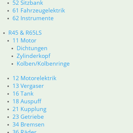
52 Sitzbank
61 Fahrzeugelektrik
61 Fahrzeugelektrik
62 Instrumente
62 Instrumente
63 Scheinwerfer
R50/5 – R75/5
R45 & R65LS
11 Motor
11 Motor
Dichtungen
Dichtungen
Kolben/Kolbenringe
Zylinderkopf
Zylinderkopf
12 Motorelektrik
Kolben/Kolbenringe
13 Vergaser
16 Tank
12 Motorelektrik
18 Auspuff
13 Vergaser
21 Kupplung
16 Tank
23 Getriebe
18 Auspuff
26 Kardanwelle
21 Kupplung
31 Telegabel
23 Getriebe
32 Lenkung
33 Antrieb
34 Bremsen
34 Bremsen
36 Räder