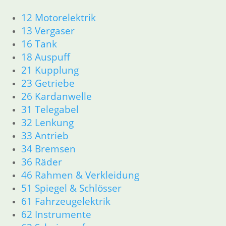
zzgl.
Versandkosten
12 Motorelektrik
In den Warenkorb
13 Vergaser
16 Tank
18 Auspuff
Verkleidung Kabelbaum RS /
21 Kupplung
RT
23 Getriebe
57,00
€
26 Kardanwelle
Artikelnummer: 1244474
31 Telegabel
inkl. MwSt.
32 Lenkung
zzgl.
Versandkosten
33 Antrieb
In den Warenkorb
34 Bremsen
36 Räder
46 Rahmen & Verkleidung
Blinkgeber 12 Volt
51 Spiegel & Schlösser
29,80
€
61 Fahrzeugelektrik
Artikelnummer: 1244392
62 Instrumente
inkl. MwSt.