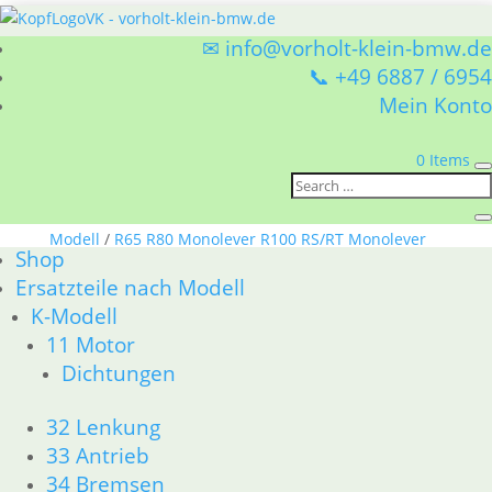
✉ info@vorholt-klein-bmw.de
📞 +49 6887 / 6954
Mein Konto
0 Items
Sie befinden sich hier:
Shop
/
Ersatzteile nach
Modell
/
R65 R80 Monolever R100 RS/RT Monolever
Shop
ab 1984
/ 61 Fahrzeugelektrik
Ersatzteile nach Modell
61 Fahrzeugelektrik
K-Modell
11 Motor
BMW R65 R80 Monolever R100 RS/RT Monolever ab
Dichtungen
1984 61 Fahrzeugelektrik
Nach
1–15 von 26 Ergebnissen werden angezeigt
32 Lenkung
Aktualität
33 Antrieb
sortiert
1
34 Bremsen