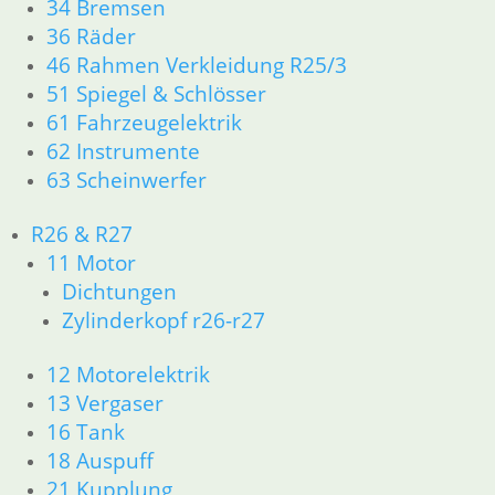
34 Bremsen
36 Räder
28,75
€
46 Rahmen Verkleidung R25/3
Artikelnummer: 1234721
inkl. MwSt.
51 Spiegel & Schlösser
61 Fahrzeugelektrik
zzgl.
Versandkosten
62 Instrumente
In den Warenkorb
63 Scheinwerfer
Dichtung Krümmer vorne
R26 & R27
zum Sammler
11 Motor
Dichtungen
11,90
€
Zylinderkopf r26-r27
Artikelnummer: 2331956
inkl. MwSt.
12 Motorelektrik
zzgl.
Versandkosten
13 Vergaser
In den Warenkorb
16 Tank
18 Auspuff
Druckring 38er
21 Kupplung