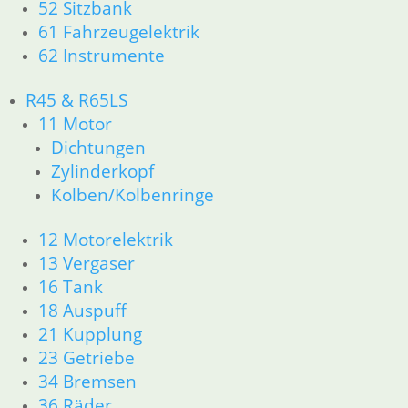
52 Sitzbank
26 Kardanwelle
61 Fahrzeugelektrik
31 Telegabel
62 Instrumente
33 Antrieb
32 Lenkung
R45 & R65LS
34 Bremsen
11 Motor
36 Räder
46 Rahmen & Verkleidung
Dichtungen
51 Spiegel & Schlösser
Zylinderkopf
52 Sitzbank
Kolben/Kolbenringe
61 Fahrzeugelektrik
62 Instrumente
12 Motorelektrik
63 Scheinwerfer
13 Vergaser
R65 R80 Monolever R100 RS/RT Monolever ab 1984
16 Tank
11 Motor
18 Auspuff
Dichtungen
21 Kupplung
Kolben/Kolbenringe
Zylinderkopf
23 Getriebe
12 Motorelektrik
34 Bremsen
13 Vergaser
36 Räder