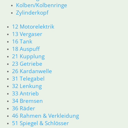
33 Antrieb
Kolben/Kolbenringe
34 Bremsen
Zylinderkopf
36 Räder
46 Rahmen & Verkleidung
12 Motorelektrik
51 Spiegel & Schlösser
13 Vergaser
52 Sitzbank
16 Tank
61 Fahrzeugelektrik
18 Auspuff
62 Instrumente
63 Scheinwerfer
21 Kupplung
R80/100 R80/100 RT 1980 bis 1984
23 Getriebe
11 Motor
26 Kardanwelle
Dichtungen
31 Telegabel
Kolben/Kolbenringe
32 Lenkung
Zylinderkopf
33 Antrieb
12 Motorelektrik
34 Bremsen
13 Vergaser
36 Räder
16 Tank
18 Auspuff
46 Rahmen & Verkleidung
21 Kupplung
51 Spiegel & Schlösser
23 Getriebe