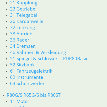
21 Kupplung
12 Motorelektrik
23 Getriebe
13 Vergaser
31 Telegabel
16 Tank
26 Kardanwelle
18 Auspuff
32 Lenkung
21 Kupplung
23 Getriebe
33 Antrieb
34 Bremsen
36 Räder
36 Räder
34 Bremsen
46 Rahmen & Verkleidung
46 Rahmen & Verkleidung
51 Spiegel & Schlösser
51 Spiegel & Schlösser __PDR80Basic
52 Sitzbank
52 Sitzbank
61 Fahrzeugelektrik
61 Fahrzeugelektrik
62 Instrumente
62 Instrumente
63 Scheinwerfer
R80GS ab 1991 bis R100GS PD R80 Basic
63 Scheinwerfer
11 Motor
Dichtungen
R80G/S R65G/S bis R80ST
Zylinderkopf
11 Motor
Kolben/Kolbenringe