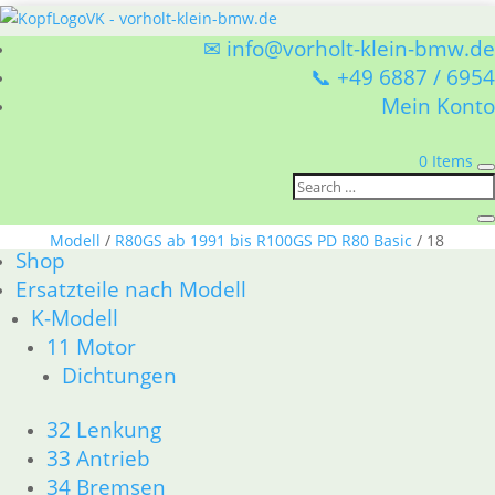
✉ info@vorholt-klein-bmw.de
📞 +49 6887 / 6954
Mein Konto
0 Items
Sie befinden sich hier:
Shop
/
Ersatzteile nach
Modell
/
R80GS ab 1991 bis R100GS PD R80 Basic
/ 18
Shop
Auspuff
Ersatzteile nach Modell
18 Auspuff
K-Modell
11 Motor
BMW R80GS ab 1991 bis R100GS PD R80 Basic 18
Dichtungen
Auspuff
Nach
Alle 7 Ergebnisse werden angezeigt
32 Lenkung
Aktualität
33 Antrieb
sortiert
34 Bremsen