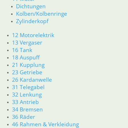
11 Motor
Dichtungen
Dichtungen
Kolben/Kolbenringe
Kolben/Kolbenringe
Zylinderkopf
Zylinderkopf
12 Motorelektrik
12 Motorelektrik
13 Vergaser
13 Vergaser
16 Tank
16 Tank
18 Auspuff
18 Auspuff
21 Kupplung
21 Kupplung
23 Getriebe
26 Kardanwelle
23 Getriebe
31 Telegabel
26 Kardanwelle
32 Lenkung
31 Telegabel
33 Antrieb
32 Lenkung
34 Bremsen
33 Antrieb
36 Räder
34 Bremsen
46 Rahmen & Verkleidung
36 Räder
51 Spiegel & Schlösser
46 Rahmen & Verkleidung
52 Sitzbank