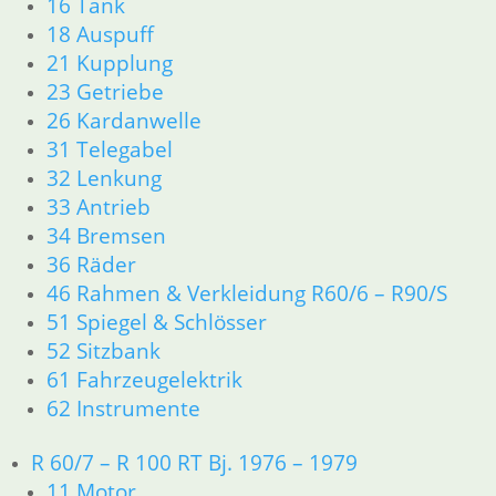
16 Tank
Dichtungen
18 Auspuff
Zylinderkopf
12 Motorelektrik
21 Kupplung
13 Vergaser
23 Getriebe
16 Tank
26 Kardanwelle
18 Auspuff
31 Telegabel
21 Kupplung
32 Lenkung
23 Getriebe
33 Antrieb
26 Kardanwelle
34 Bremsen
31 Telegabel
36 Räder
32 Lenkung
33 Antrieb
46 Rahmen & Verkleidung R60/6 – R90/S
34 Bremsen
51 Spiegel & Schlösser
36 Räder
52 Sitzbank
46 Rahmen & Verkleidung
61 Fahrzeugelektrik
51 Spiegel & Schlösser
62 Instrumente
61 Fahrzeugelektrik
62 Instrumente
R 60/7 – R 100 RT Bj. 1976 – 1979
63 Scheinwerfer
11 Motor
R50/5 – R75/5