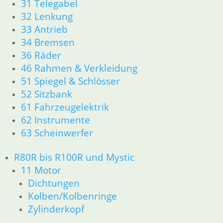
31 Telegabel
52 Sitzbank
32 Lenkung
R80GS bis R100GS PD 1990
33 Antrieb
11 Motor
Dichtungen
34 Bremsen
Kolben/Kolbenringe
36 Räder
Zylinderkopf
46 Rahmen & Verkleidung
12 Motorelektrik
51 Spiegel & Schlösser
13 Vergaser
52 Sitzbank
16 Tank
61 Fahrzeugelektrik
18 Auspuff
62 Instrumente
21 Kupplung
63 Scheinwerfer
23 Getriebe
26 Kardanwelle
31 Telegabel
R80R bis R100R und Mystic
32 Lenkung
11 Motor
33 Antrieb
Dichtungen
34 Bremsen
Kolben/Kolbenringe
36 Räder
Zylinderkopf
46 Rahmen & Verkleidung
51 Spiegel & Schlösser