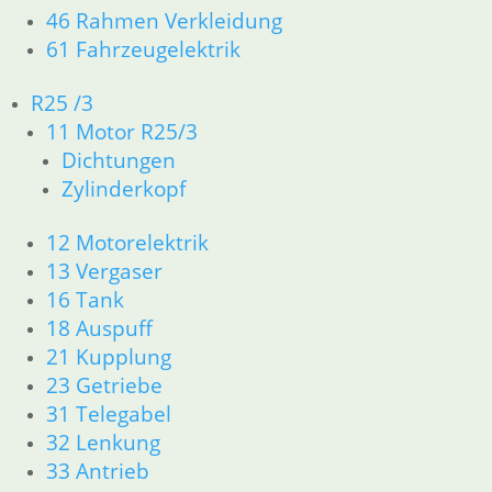
Gummilager Auspuff GS
46 Rahmen Verkleidung
61 Fahrzeugelektrik
15,50
€
Artikelnummer: 2310861
R25 /3
inkl. MwSt.
11 Motor R25/3
zzgl.
Versandkosten
Dichtungen
In den Warenkorb
Zylinderkopf
Auspuffmutter Schlüssel
12 Motorelektrik
13 Vergaser
48,50
€
Artikelnummer: 1237871
16 Tank
inkl. MwSt.
18 Auspuff
21 Kupplung
zzgl.
Versandkosten
23 Getriebe
In den Warenkorb
31 Telegabel
32 Lenkung
Auspuffmutter ab /7 kurze
33 Antrieb
Flügel