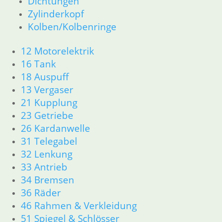
Dichtungen
12 Motorelektrik
Zylinderkopf
13 Vergaser
Kolben/Kolbenringe
16 Tank
18 Auspuff
12 Motorelektrik
21 Kupplung
23 Getriebe
16 Tank
31 Telegabel
18 Auspuff
26 Kardanwelle
13 Vergaser
32 Lenkung
21 Kupplung
33 Antrieb
23 Getriebe
36 Räder
26 Kardanwelle
34 Bremsen
31 Telegabel
46 Rahmen & Verkleidung
32 Lenkung
51 Spiegel & Schlösser __PDR80Basic
52 Sitzbank
33 Antrieb
61 Fahrzeugelektrik
34 Bremsen
62 Instrumente
36 Räder
63 Scheinwerfer
46 Rahmen & Verkleidung
R80G/S R65G/S bis R80ST
51 Spiegel & Schlösser
11 Motor