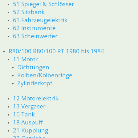
61 Fahrzeugelektrik
51 Spiegel & Schlösser
62 Instrumente
52 Sitzbank
63 Scheinwerfer
61 Fahrzeugelektrik
R60/6 – R90/S
62 Instrumente
11 Motor
63 Scheinwerfer
Dichtungen
Kolben/Kolbenringe
R80/100 R80/100 RT 1980 bis 1984
Zylinderkopf
11 Motor
12 Motorelektrik
13 Vergaser
Dichtungen
16 Tank
Kolben/Kolbenringe
18 Auspuff
Zylinderkopf
21 Kupplung
23 Getriebe
12 Motorelektrik
26 Kardanwelle
13 Vergaser
31 Telegabel
16 Tank
32 Lenkung
18 Auspuff
33 Antrieb
21 Kupplung
34 Bremsen
36 Räder