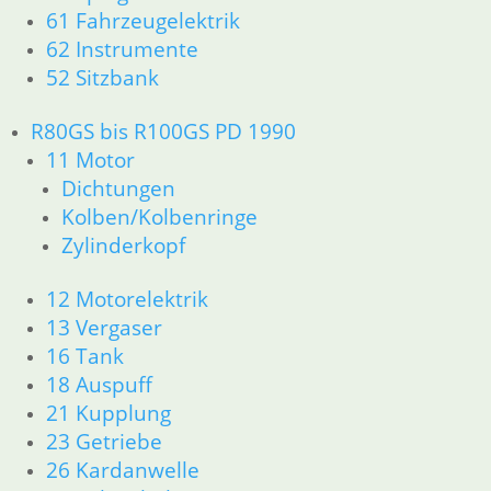
61 Fahrzeugelektrik
Dichtungen
62 Instrumente
Zylinderkopf
52 Sitzbank
Kolben/Kolbenringe
12 Motorelektrik
16 Tank
R80GS bis R100GS PD 1990
18 Auspuff
11 Motor
13 Vergaser
Dichtungen
21 Kupplung
Kolben/Kolbenringe
23 Getriebe
Zylinderkopf
26 Kardanwelle
31 Telegabel
12 Motorelektrik
32 Lenkung
13 Vergaser
33 Antrieb
34 Bremsen
16 Tank
36 Räder
18 Auspuff
46 Rahmen & Verkleidung
21 Kupplung
51 Spiegel & Schlösser
23 Getriebe
61 Fahrzeugelektrik
26 Kardanwelle
62 Instrumente