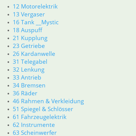
12 Motorelektrik
52 Sitzbank
13 Vergaser
61 Fahrzeugelektrik
62 Instrumente
16 Tank __Mystic
63 Scheinwerfer
18 Auspuff
R80R bis R100R und Mystic
21 Kupplung
11 Motor
23 Getriebe
Dichtungen
26 Kardanwelle
Kolben/Kolbenringe
31 Telegabel
Zylinderkopf
32 Lenkung
12 Motorelektrik
33 Antrieb
13 Vergaser
16 Tank __Mystic
34 Bremsen
18 Auspuff
36 Räder
21 Kupplung
46 Rahmen & Verkleidung
23 Getriebe
51 Spiegel & Schlösser
26 Kardanwelle
61 Fahrzeugelektrik
31 Telegabel
62 Instrumente
32 Lenkung
63 Scheinwerfer
33 Antrieb