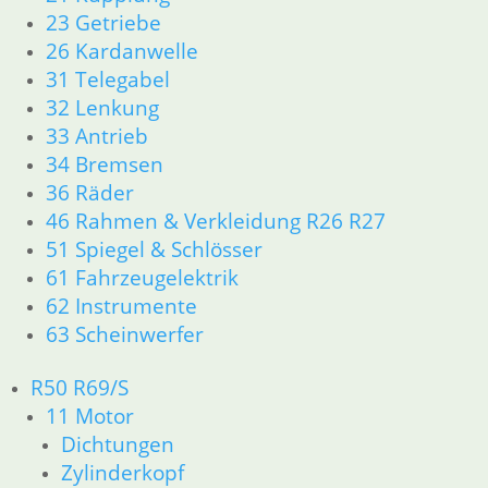
5,90
€
23 Getriebe
Artikelnummer: 1230585
26 Kardanwelle
inkl. MwSt.
31 Telegabel
zzgl.
Versandkosten
32 Lenkung
In den Warenkorb
33 Antrieb
34 Bremsen
Schneidring 38 er
36 Räder
8,90
€
46 Rahmen & Verkleidung R26 R27
Artikelnummer: 1230586
51 Spiegel & Schlösser
inkl. MwSt.
61 Fahrzeugelektrik
62 Instrumente
zzgl.
Versandkosten
63 Scheinwerfer
In den Warenkorb
R50 R69/S
Dichtung vom Sammler
11 Motor
zumTopf hinten
Dichtungen
Zylinderkopf
11,90
€