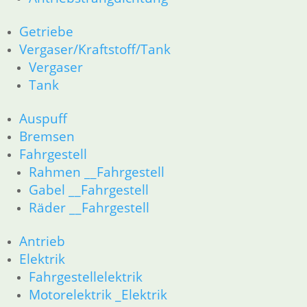
Antriebstrangdichtung
Getriebe
Getriebe
Vergaser/Kraftstoff/Tank
Vergaser/Kraftstoff/Tank
Vergaser
Vergaser
Tank
Tank
Auspuff
Bremsen
Auspuff
Fahrgestell
Bremsen
Rahmen __Fahrgestell
Fahrgestell
Gabel __Fahrgestell
Rahmen __Fahrgestell
Räder __Fahrgestell
Gabel __Fahrgestell
Antrieb
Räder __Fahrgestell
Elektrik
Fahrgestellelektrik
Motorelektrik _Elektrik
Antrieb
Schalter für Bremsen, Kupplung & Licht
Elektrik
Scheinwerfer & Instrument
Fahrgestellelektrik
Zubehör
Motorelektrik _Elektrik
Zubehör und Wartung