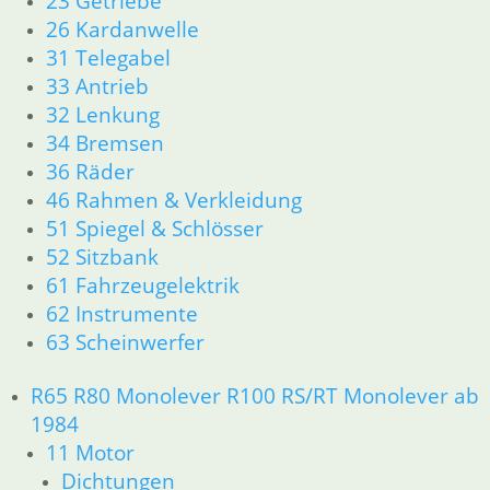
23 Getriebe
46 Rahmen & Verkleidung R60/6 – R90/S
26 Kardanwelle
51 Spiegel & Schlösser
31 Telegabel
52 Sitzbank
33 Antrieb
61 Fahrzeugelektrik
32 Lenkung
62 Instrumente
34 Bremsen
R 60/7 – R 100 RT Bj. 1976 – 1979
36 Räder
11 Motor
46 Rahmen & Verkleidung
Dichtungen
Kolben/Kolbenringe
51 Spiegel & Schlösser
Zylinderkopf
52 Sitzbank
12 Motorelektrik
61 Fahrzeugelektrik
13 Vergaser
62 Instrumente
16 Tank
63 Scheinwerfer
18 Auspuff
21 Kupplung
R65 R80 Monolever R100 RS/RT Monolever ab
23 Getriebe
1984
26 Kardanwelle
31 Telegabel
11 Motor
32 Lenkung
Dichtungen