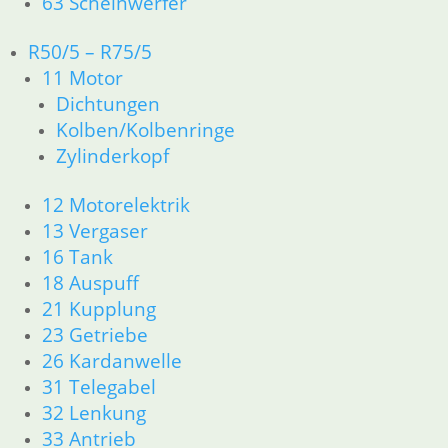
63 Scheinwerfer
12 Motorelektrik
13 Vergaser
R50/5 – R75/5
16 Tank
18 Auspuff
11 Motor
21 Kupplung
Dichtungen
23 Getriebe
Kolben/Kolbenringe
31 Telegabel
Zylinderkopf
32 Lenkung
33 Antrieb
12 Motorelektrik
34 Bremsen
13 Vergaser
36 Räder
16 Tank
46 Rahmen Verkleidung R25/3
18 Auspuff
51 Spiegel & Schlösser
61 Fahrzeugelektrik
21 Kupplung
62 Instrumente
23 Getriebe
63 Scheinwerfer
26 Kardanwelle
R26 & R27
31 Telegabel
11 Motor
32 Lenkung
Dichtungen
33 Antrieb
Zylinderkopf r26-r27