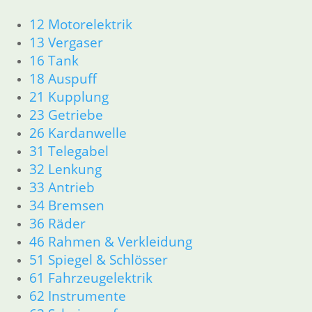
Artikelnummer: 2331955
12 Motorelektrik
inkl. MwSt.
13 Vergaser
zzgl.
Versandkosten
16 Tank
In den Warenkorb
18 Auspuff
Shop
21 Kupplung
Ersatzteile nach Modell
23 Getriebe
K-Modell
26 Kardanwelle
11 Motor
31 Telegabel
Dichtungen
32 Lenkung
32 Lenkung
33 Antrieb
33 Antrieb
34 Bremsen
34 Bremsen
46 Rahmen Verkleidung
36 Räder
61 Fahrzeugelektrik
46 Rahmen & Verkleidung
R25 /3
51 Spiegel & Schlösser
11 Motor R25/3
61 Fahrzeugelektrik
Dichtungen
62 Instrumente
Zylinderkopf