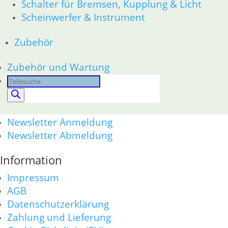
Schalter für Bremsen, Kupplung & Licht
Products
Scheinwerfer & Instrument
search
Alle Preise inkl. der gesetzl. MwSt. und zzgl. Versand_
Zubehör
Service
Zubehör und Wartung
Kontakt
Warenkorb
Products
Mein Konto
search
Links
Newsletter Anmeldung
Newsletter Abmeldung
Information
Impressum
AGB
Datenschutzerklärung
Zahlung und Lieferung