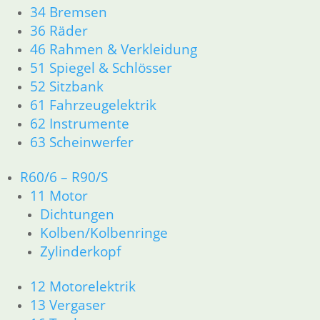
34 Bremsen
12 Motorelektrik
36 Räder
13 Vergaser
16 Tank
46 Rahmen & Verkleidung
18 Auspuff
51 Spiegel & Schlösser
21 Kupplung
52 Sitzbank
23 Getriebe
61 Fahrzeugelektrik
26 Kardanwelle
62 Instrumente
31 Telegabel
63 Scheinwerfer
32 Lenkung
33 Antrieb
R60/6 – R90/S
34 Bremsen
36 Räder
11 Motor
46 Rahmen & Verkleidung R26 R27
Dichtungen
51 Spiegel & Schlösser
Kolben/Kolbenringe
61 Fahrzeugelektrik
Zylinderkopf
62 Instrumente
63 Scheinwerfer
12 Motorelektrik
R50 R69/S
13 Vergaser
11 Motor