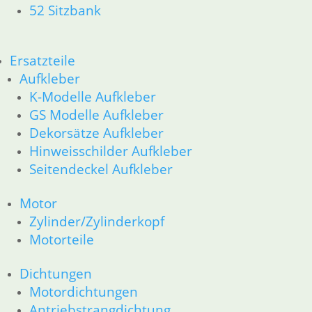
52 Sitzbank
34 Bremsen
36 Räder
46 Rahmen & Verkleidung
51 Spiegel & Schlösser
Ersatzteile
61 Fahrzeugelektrik
Aufkleber
62 Instrumente
K-Modelle Aufkleber
63 Scheinwerfer
GS Modelle Aufkleber
52 Sitzbank
Dekorsätze Aufkleber
Ersatzteile
Hinweisschilder Aufkleber
Aufkleber
Seitendeckel Aufkleber
K-Modelle Aufkleber
GS Modelle Aufkleber
Dekorsätze Aufkleber
Motor
Hinweisschilder Aufkleber
Zylinder/Zylinderkopf
Seitendeckel Aufkleber
Motorteile
Motor
Zylinder/Zylinderkopf
Dichtungen
Motorteile
Motordichtungen
Dichtungen
Antriebstrangdichtung
Motordichtungen