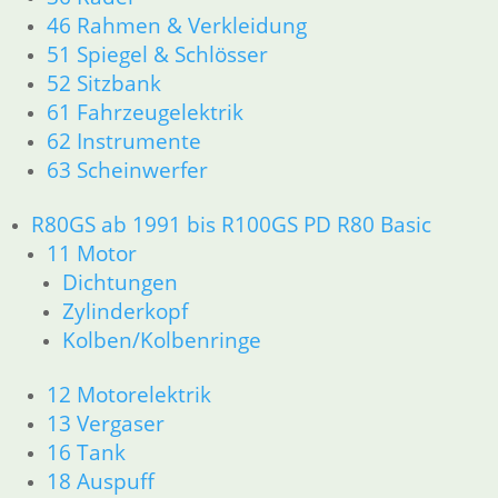
16 Tank
46 Rahmen & Verkleidung
18 Auspuff
51 Spiegel & Schlösser
21 Kupplung
52 Sitzbank
23 Getriebe
61 Fahrzeugelektrik
26 Kardanwelle
62 Instrumente
31 Telegabel
32 Lenkung
63 Scheinwerfer
33 Antrieb
34 Bremsen
R80GS ab 1991 bis R100GS PD R80 Basic
36 Räder
11 Motor
46 Rahmen & Verkleidung
Dichtungen
51 Spiegel & Schlösser
Zylinderkopf
52 Sitzbank
Kolben/Kolbenringe
61 Fahrzeugelektrik
62 Instrumente
12 Motorelektrik
R45 & R65LS
11 Motor
13 Vergaser
Dichtungen
16 Tank
Zylinderkopf
18 Auspuff
Kolben/Kolbenringe