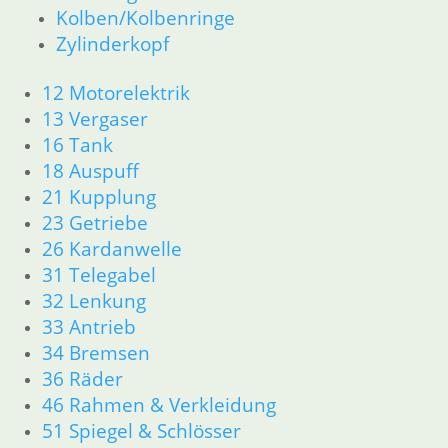
52 Sitzbank
Kolben/Kolbenringe
61 Fahrzeugelektrik
Zylinderkopf
62 Instrumente
63 Scheinwerfer
12 Motorelektrik
R80/100 R80/100 RT 1980 bis 1984
13 Vergaser
11 Motor
Dichtungen
16 Tank
Kolben/Kolbenringe
18 Auspuff
Zylinderkopf
21 Kupplung
12 Motorelektrik
23 Getriebe
13 Vergaser
26 Kardanwelle
16 Tank
31 Telegabel
18 Auspuff
32 Lenkung
21 Kupplung
33 Antrieb
23 Getriebe
26 Kardanwelle
34 Bremsen
31 Telegabel
36 Räder
33 Antrieb
46 Rahmen & Verkleidung
32 Lenkung
51 Spiegel & Schlösser
34 Bremsen