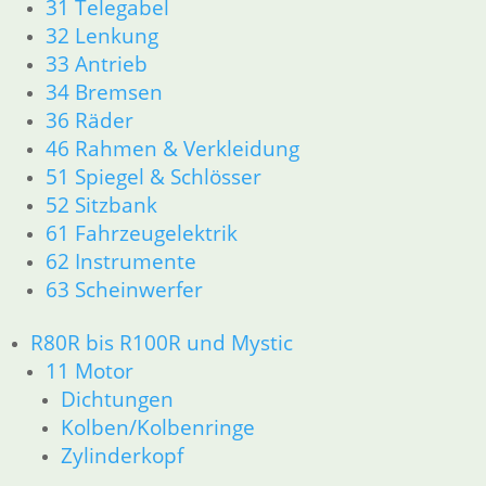
31 Telegabel
Zylinderkopf
12 Motorelektrik
32 Lenkung
13 Vergaser
33 Antrieb
16 Tank
34 Bremsen
18 Auspuff
36 Räder
21 Kupplung
46 Rahmen & Verkleidung
23 Getriebe
51 Spiegel & Schlösser
26 Kardanwelle
52 Sitzbank
31 Telegabel
61 Fahrzeugelektrik
32 Lenkung
33 Antrieb
62 Instrumente
34 Bremsen
63 Scheinwerfer
36 Räder
46 Rahmen & Verkleidung
R80R bis R100R und Mystic
51 Spiegel & Schlösser
11 Motor
52 Sitzbank
Dichtungen
61 Fahrzeugelektrik
Kolben/Kolbenringe
62 Instrumente
Zylinderkopf
63 Scheinwerfer
R80R bis R100R und Mystic