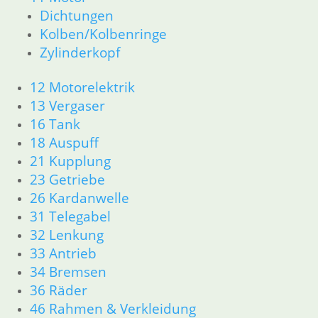
13 Vergaser
Dichtungen
16 Tank
Kolben/Kolbenringe
18 Auspuff
Zylinderkopf
21 Kupplung
23 Getriebe
12 Motorelektrik
26 Kardanwelle
13 Vergaser
31 Telegabel
16 Tank
32 Lenkung
33 Antrieb
18 Auspuff
34 Bremsen
21 Kupplung
36 Räder
23 Getriebe
46 Rahmen & Verkleidung
26 Kardanwelle
51 Spiegel & Schlösser
31 Telegabel
52 Sitzbank
32 Lenkung
61 Fahrzeugelektrik
33 Antrieb
62 Instrumente
34 Bremsen
63 Scheinwerfer
R60/6 – R90/S
36 Räder
11 Motor
46 Rahmen & Verkleidung
Dichtungen