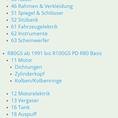
31 Telegabel
46 Rahmen & Verkleidung
32 Lenkung
51 Spiegel & Schlösser
33 Antrieb
52 Sitzbank
34 Bremsen
36 Räder
61 Fahrzeugelektrik
46 Rahmen & Verkleidung
62 Instrumente
51 Spiegel & Schlösser
63 Scheinwerfer
52 Sitzbank
61 Fahrzeugelektrik
R80GS ab 1991 bis R100GS PD R80 Basic
62 Instrumente
11 Motor
R45 & R65LS
Dichtungen
11 Motor
Zylinderkopf
Dichtungen
Zylinderkopf
Kolben/Kolbenringe
Kolben/Kolbenringe
12 Motorelektrik
12 Motorelektrik
13 Vergaser
13 Vergaser
16 Tank
16 Tank
18 Auspuff
18 Auspuff
21 Kupplung