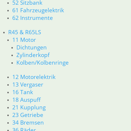
52 Sitzbank
36 Räder
61 Fahrzeugelektrik
46 Rahmen & Verkleidung
62 Instrumente
51 Spiegel & Schlösser
52 Sitzbank
61 Fahrzeugelektrik
R45 & R65LS
62 Instrumente
11 Motor
63 Scheinwerfer
Dichtungen
R65 R80 Monolever R100 RS/RT Monolever ab 1984
Zylinderkopf
11 Motor
Kolben/Kolbenringe
Dichtungen
Kolben/Kolbenringe
12 Motorelektrik
Zylinderkopf
13 Vergaser
12 Motorelektrik
16 Tank
13 Vergaser
16 Tank
18 Auspuff
18 Auspuff
21 Kupplung
21 Kupplung
23 Getriebe
23 Getriebe
34 Bremsen
26 Kardanwelle
36 Räder