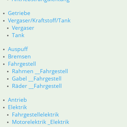
Auspuff
Bremsen
Getriebe
Fahrgestell
Vergaser/Kraftstoff/Tank
Rahmen __Fahrgestell
Vergaser
Gabel __Fahrgestell
Tank
Räder __Fahrgestell
Antrieb
Auspuff
Elektrik
Bremsen
Fahrgestellelektrik
Fahrgestell
Motorelektrik _Elektrik
Rahmen __Fahrgestell
Schalter für Bremsen, Kupplung & Licht
Scheinwerfer & Instrument
Gabel __Fahrgestell
Zubehör
Räder __Fahrgestell
Zubehör und Wartung
Products
Antrieb
search
Elektrik
Alle Preise inkl. der gesetzl. MwSt. und zzgl. Versand_
Fahrgestellelektrik
Service
Motorelektrik _Elektrik