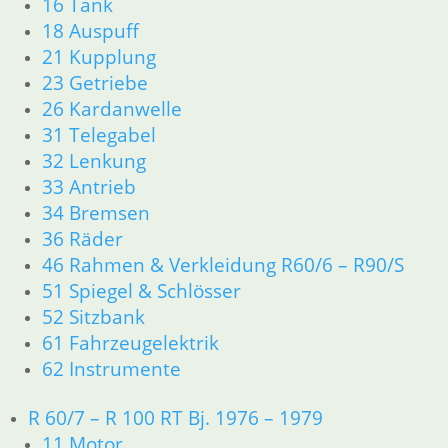
16 Tank
21 Kupplung
18 Auspuff
23 Getriebe
21 Kupplung
26 Kardanwelle
23 Getriebe
31 Telegabel
26 Kardanwelle
32 Lenkung
31 Telegabel
33 Antrieb
32 Lenkung
34 Bremsen
33 Antrieb
36 Räder
46 Rahmen & Verkleidung
34 Bremsen
51 Spiegel & Schlösser
36 Räder
61 Fahrzeugelektrik
46 Rahmen & Verkleidung R60/6 – R90/S
62 Instrumente
51 Spiegel & Schlösser
63 Scheinwerfer
52 Sitzbank
R50/5 – R75/5
61 Fahrzeugelektrik
11 Motor
62 Instrumente
Dichtungen
Kolben/Kolbenringe
Zylinderkopf
R 60/7 – R 100 RT Bj. 1976 – 1979
12 Motorelektrik
11 Motor