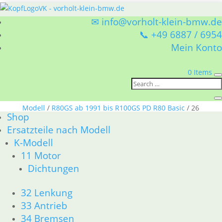
✉ info@vorholt-klein-bmw.de
📞 +49 6887 / 6954
Mein Konto
0 Items
Sie befinden sich hier:
Shop
/
Ersatzteile nach
Modell
/
R80GS ab 1991 bis R100GS PD R80 Basic
/ 26
Shop
Kardanwelle
Ersatzteile nach Modell
26 Kardanwelle
K-Modell
11 Motor
BMW R80GS ab 1991 bis R100GS PD R80 Basic 26
Dichtungen
Kardanwelle
Nach
Alle 7 Ergebnisse werden angezeigt
32 Lenkung
Aktualität
33 Antrieb
sortiert
34 Bremsen
Manschette