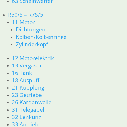
63 Scheinwerfer
31 Telegabel
32 Lenkung
R50/5 – R75/5
33 Antrieb
11 Motor
34 Bremsen
Dichtungen
36 Räder
Kolben/Kolbenringe
46 Rahmen Verkleidung R25/3
Zylinderkopf
51 Spiegel & Schlösser
61 Fahrzeugelektrik
12 Motorelektrik
62 Instrumente
13 Vergaser
63 Scheinwerfer
R26 & R27
16 Tank
11 Motor
18 Auspuff
Dichtungen
21 Kupplung
Zylinderkopf r26-r27
23 Getriebe
12 Motorelektrik
26 Kardanwelle
13 Vergaser
31 Telegabel
16 Tank
32 Lenkung
18 Auspuff
33 Antrieb
21 Kupplung