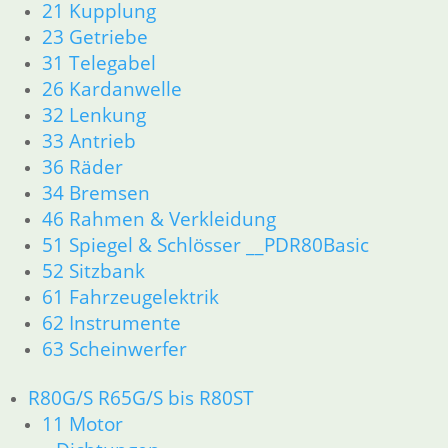
21 Kupplung
23 Getriebe
23 Getriebe
34 Bremsen
31 Telegabel
36 Räder
46 Rahmen & Verkleidung
26 Kardanwelle
51 Spiegel & Schlösser
32 Lenkung
52 Sitzbank
33 Antrieb
61 Fahrzeugelektrik
36 Räder
62 Instrumente
34 Bremsen
63 Scheinwerfer
46 Rahmen & Verkleidung
R80GS ab 1991 bis R100GS PD R80 Basic
51 Spiegel & Schlösser __PDR80Basic
11 Motor
52 Sitzbank
Dichtungen
Zylinderkopf
61 Fahrzeugelektrik
Kolben/Kolbenringe
62 Instrumente
12 Motorelektrik
63 Scheinwerfer
13 Vergaser
16 Tank
R80G/S R65G/S bis R80ST
18 Auspuff
11 Motor
21 Kupplung