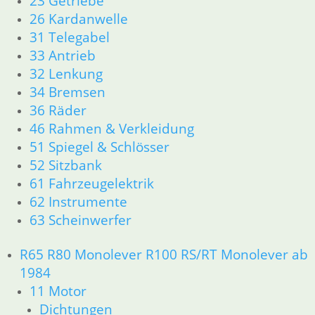
23 Getriebe
R 60/7 – R 100 RT Bj. 1976 – 1979
26 Kardanwelle
11 Motor
31 Telegabel
Dichtungen
33 Antrieb
Kolben/Kolbenringe
32 Lenkung
Zylinderkopf
34 Bremsen
12 Motorelektrik
13 Vergaser
36 Räder
16 Tank
46 Rahmen & Verkleidung
18 Auspuff
51 Spiegel & Schlösser
21 Kupplung
52 Sitzbank
23 Getriebe
61 Fahrzeugelektrik
26 Kardanwelle
62 Instrumente
31 Telegabel
63 Scheinwerfer
32 Lenkung
33 Antrieb
34 Bremsen
R65 R80 Monolever R100 RS/RT Monolever ab
36 Räder
1984
46 Rahmen & Verkleidung
11 Motor
51 Spiegel & Schlösser
Dichtungen