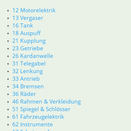
Shop
12 Motorelektrik
Ersatzteile nach Modell
K-Modell
13 Vergaser
11 Motor
16 Tank
Dichtungen
18 Auspuff
32 Lenkung
21 Kupplung
33 Antrieb
23 Getriebe
34 Bremsen
26 Kardanwelle
46 Rahmen Verkleidung
31 Telegabel
61 Fahrzeugelektrik
32 Lenkung
R25 /3
11 Motor R25/3
33 Antrieb
Dichtungen
34 Bremsen
Zylinderkopf
36 Räder
12 Motorelektrik
46 Rahmen & Verkleidung
13 Vergaser
51 Spiegel & Schlösser
16 Tank
61 Fahrzeugelektrik
18 Auspuff
62 Instrumente
21 Kupplung
23 Getriebe