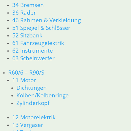
23 Getriebe
34 Bremsen
26 Kardanwelle
36 Räder
31 Telegabel
46 Rahmen & Verkleidung
32 Lenkung
51 Spiegel & Schlösser
33 Antrieb
52 Sitzbank
34 Bremsen
61 Fahrzeugelektrik
36 Räder
62 Instrumente
46 Rahmen & Verkleidung R26 R27
51 Spiegel & Schlösser
63 Scheinwerfer
61 Fahrzeugelektrik
62 Instrumente
R60/6 – R90/S
63 Scheinwerfer
11 Motor
R50 R69/S
Dichtungen
11 Motor
Kolben/Kolbenringe
Dichtungen
Zylinderkopf
Zylinderkopf
12 Motorelektrik
12 Motorelektrik
13 Vergaser
13 Vergaser
16 Tank
18 Auspuff