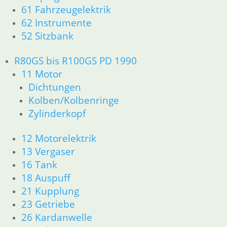
61 Fahrzeugelektrik
18 Auspuff
13 Vergaser
62 Instrumente
21 Kupplung
52 Sitzbank
23 Getriebe
26 Kardanwelle
R80GS bis R100GS PD 1990
31 Telegabel
11 Motor
32 Lenkung
Dichtungen
33 Antrieb
Kolben/Kolbenringe
34 Bremsen
Zylinderkopf
36 Räder
46 Rahmen & Verkleidung
51 Spiegel & Schlösser
12 Motorelektrik
61 Fahrzeugelektrik
13 Vergaser
62 Instrumente
16 Tank
52 Sitzbank
18 Auspuff
R80GS bis R100GS PD 1990
21 Kupplung
11 Motor
23 Getriebe
Dichtungen
26 Kardanwelle
Kolben/Kolbenringe