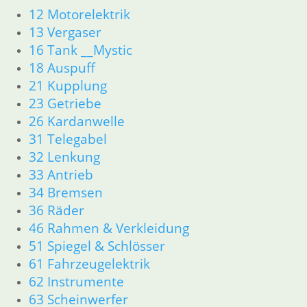
11 Motor
12 Motorelektrik
Dichtungen
13 Vergaser
Kolben/Kolbenringe
16 Tank __Mystic
Zylinderkopf
18 Auspuff
12 Motorelektrik
21 Kupplung
13 Vergaser
23 Getriebe
16 Tank __Mystic
26 Kardanwelle
18 Auspuff
31 Telegabel
21 Kupplung
23 Getriebe
32 Lenkung
26 Kardanwelle
33 Antrieb
31 Telegabel
34 Bremsen
32 Lenkung
36 Räder
33 Antrieb
46 Rahmen & Verkleidung
34 Bremsen
51 Spiegel & Schlösser
36 Räder
61 Fahrzeugelektrik
46 Rahmen & Verkleidung
62 Instrumente
51 Spiegel & Schlösser
61 Fahrzeugelektrik
63 Scheinwerfer