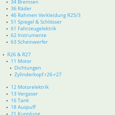
34 Bremsen
inkl. MwSt.
36 Räder
zzgl.
Versandkosten
46 Rahmen Verkleidung R25/3
In den Warenkorb
51 Spiegel & Schlösser
Schelle 94 mm
61 Fahrzeugelektrik
62 Instrumente
14,90
€
63 Scheinwerfer
Artikelnummer: 1458068
inkl. MwSt.
R26 & R27
zzgl.
Versandkosten
11 Motor
In den Warenkorb
Dichtungen
Zylinderkopf r26-r27
Schelle 132 mm
12 Motorelektrik
12,95
€
Artikelnummer: 2335120
13 Vergaser
inkl. MwSt.
16 Tank
18 Auspuff
zzgl.
Versandkosten
21 Kupplung
In den Warenkorb