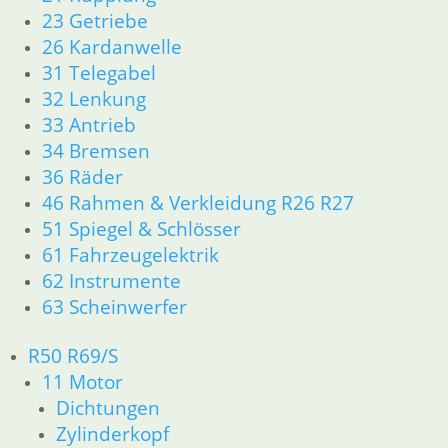
23 Getriebe
Manschette
26 Kardanwelle
31 Telegabel
18,50
€
32 Lenkung
Artikelnummer: 1230304
33 Antrieb
inkl. MwSt.
34 Bremsen
zzgl.
Versandkosten
36 Räder
In den Warenkorb
46 Rahmen & Verkleidung R26 R27
51 Spiegel & Schlösser
Kardanschraube für ohne
61 Fahrzeugelektrik
Federring
62 Instrumente
63 Scheinwerfer
3,30
€
Artikelnummer: 1242297
R50 R69/S
inkl. MwSt.
11 Motor
zzgl.
Versandkosten
Dichtungen
In den Warenkorb
Zylinderkopf