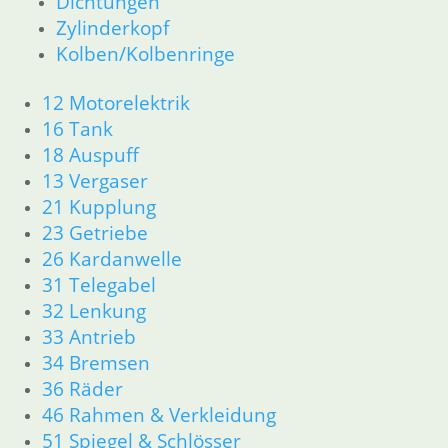
Dichtungen
23 Getriebe
Zylinderkopf
31 Telegabel
26 Kardanwelle
Kolben/Kolbenringe
32 Lenkung
33 Antrieb
12 Motorelektrik
36 Räder
16 Tank
34 Bremsen
18 Auspuff
46 Rahmen & Verkleidung
13 Vergaser
51 Spiegel & Schlösser __PDR80Basic
21 Kupplung
52 Sitzbank
23 Getriebe
61 Fahrzeugelektrik
26 Kardanwelle
62 Instrumente
63 Scheinwerfer
31 Telegabel
R80G/S R65G/S bis R80ST
32 Lenkung
11 Motor
33 Antrieb
Dichtungen
34 Bremsen
Zylinderkopf
36 Räder
Kolben/Kolbenringe
46 Rahmen & Verkleidung
12 Motorelektrik
51 Spiegel & Schlösser
16 Tank