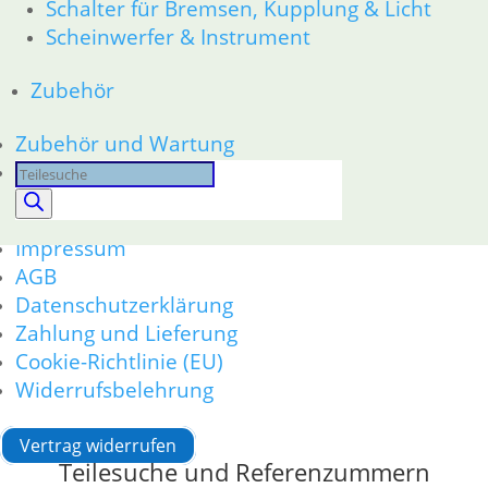
Schalter für Bremsen, Kupplung & Licht
Kontakt
Scheinwerfer & Instrument
Warenkorb
Mein Konto
Zubehör
Links
Newsletter Anmeldung
Zubehör und Wartung
Newsletter Abmeldung
Products
search
Information
Impressum
AGB
Datenschutzerklärung
Zahlung und Lieferung
Cookie-Richtlinie (EU)
Widerrufsbelehrung
Vertrag widerrufen
Teilesuche und Referenzummern