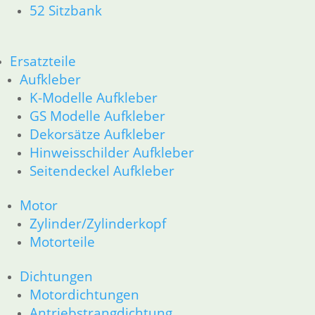
62 Instrumente
52 Sitzbank
63 Scheinwerfer
52 Sitzbank
Ersatzteile
Ersatzteile
Aufkleber
Aufkleber
K-Modelle Aufkleber
K-Modelle Aufkleber
GS Modelle Aufkleber
GS Modelle Aufkleber
Dekorsätze Aufkleber
Dekorsätze Aufkleber
Hinweisschilder Aufkleber
Seitendeckel Aufkleber
Hinweisschilder Aufkleber
Motor
Seitendeckel Aufkleber
Zylinder/Zylinderkopf
Motorteile
Motor
Dichtungen
Zylinder/Zylinderkopf
Motordichtungen
Motorteile
Antriebstrangdichtung
Getriebe
Dichtungen
Vergaser/Kraftstoff/Tank
Motordichtungen
Vergaser
Antriebstrangdichtung
Tank