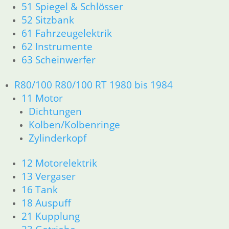
51 Spiegel & Schlösser
Kolben/Kolbenringe
52 Sitzbank
Zylinderkopf
61 Fahrzeugelektrik
12 Motorelektrik
62 Instrumente
13 Vergaser
63 Scheinwerfer
16 Tank
18 Auspuff
21 Kupplung
R80/100 R80/100 RT 1980 bis 1984
23 Getriebe
11 Motor
26 Kardanwelle
Dichtungen
31 Telegabel
Kolben/Kolbenringe
32 Lenkung
Zylinderkopf
33 Antrieb
34 Bremsen
12 Motorelektrik
36 Räder
13 Vergaser
46 Rahmen & Verkleidung R60/6 – R90/S
16 Tank
51 Spiegel & Schlösser
52 Sitzbank
18 Auspuff
61 Fahrzeugelektrik
21 Kupplung
62 Instrumente