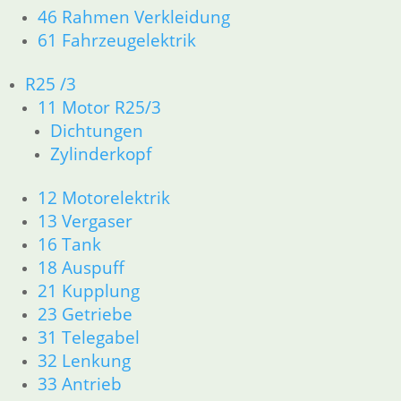
46 Rahmen Verkleidung
25,50
€
61 Fahrzeugelektrik
Artikelnummer: 1230304P
inkl. MwSt.
R25 /3
11 Motor R25/3
zzgl.
Versandkosten
In den Warenkorb
Dichtungen
Zylinderkopf
Manschette
12 Motorelektrik
27,35
€
13 Vergaser
Artikelnummer: 1452504
inkl. MwSt.
16 Tank
18 Auspuff
zzgl.
Versandkosten
21 Kupplung
In den Warenkorb
23 Getriebe
Schelle für Manschette
31 Telegabel
32 Lenkung
3,50
€
33 Antrieb
Artikelnummer: 1230297