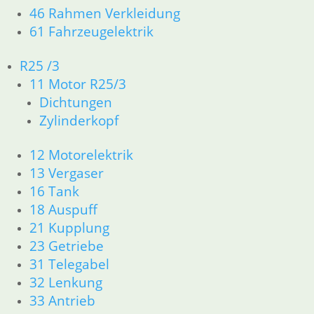
sortiert
46 Rahmen Verkleidung
61 Fahrzeugelektrik
R25 /3
11 Motor R25/3
Aufkleber
Dichtungen
8,70
€
Zylinderkopf
Kotflügel R 80
Paris Dakar
Artikelnummer:
GS R 100 GS
Motorverkleidung
niedrig
1458349
197,70
€
12 Motorelektrik
inkl. MwSt.
119,45
€
Artikelnummer:
13 Vergaser
Artikelnummer:
2315311
zzgl.
16 Tank
2322748
inkl. MwSt.
Versandkosten
18 Auspuff
inkl. MwSt.
21 Kupplung
zzgl.
In den
zzgl.
23 Getriebe
Versandkosten
Warenkorb
Versandkosten
31 Telegabel
In den
32 Lenkung
In den
Warenkorb
Warenkorb
33 Antrieb