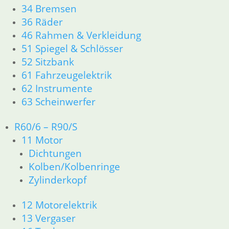
Links
34 Bremsen
Newsletter Anmeldung
36 Räder
Newsletter Abmeldung
46 Rahmen & Verkleidung
51 Spiegel & Schlösser
Information
52 Sitzbank
61 Fahrzeugelektrik
Impressum
62 Instrumente
AGB
63 Scheinwerfer
Datenschutzerklärung
Zahlung und Lieferung
R60/6 – R90/S
Cookie-Richtlinie (EU)
11 Motor
Widerrufsbelehrung
Dichtungen
Kolben/Kolbenringe
Vertrag widerrufen
Zylinderkopf
Teilesuche und Referenzummern
Besuchen Sie realoem.com mit Explosionszeichnungen für Ihre
12 Motorelektrik
Ersatzteilsuche.
13 Vergaser