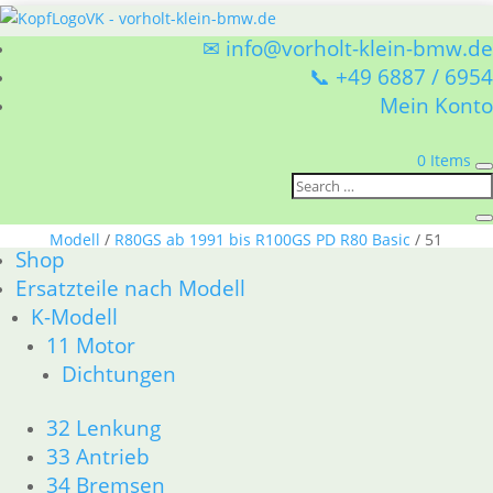
✉ info@vorholt-klein-bmw.de
📞 +49 6887 / 6954
Mein Konto
0 Items
Sie befinden sich hier:
Shop
/
Ersatzteile nach
Modell
/
R80GS ab 1991 bis R100GS PD R80 Basic
/ 51
Shop
Spiegel & Schlösser __PDR80Basic
Ersatzteile nach Modell
K-Modell
51 Spiegel & Schlösser
11 Motor
__PDR80Basic
Dichtungen
BMW R80GS ab 1991 bis R100GS PD R80 Basic 51
32 Lenkung
Spiegel & Schlösser __PDR80Basic
33 Antrieb
Nach
Alle 10 Ergebnisse werden angezeigt
34 Bremsen
Aktualität