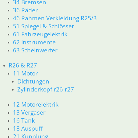
34 Bremsen
36 Räder
46 Rahmen Verkleidung R25/3
51 Spiegel & Schlösser
61 Fahrzeugelektrik
62 Instrumente
63 Scheinwerfer
Hinweisschild
Dekorsatz
Reifenluftdruck
Classic ( drei
R26 & R27
GS + Basic
Teile )
11 Motor
Abdeckung
7,90
€
46,00
€
Lenkschloß ein
Dichtungen
Stück
Artikelnummer:
Artikelnummer:
Zylinderkopf r26-r27
3,80
€
1457780
2324890
inkl. MwSt.
inkl. MwSt.
Artikelnummer:
12 Motorelektrik
1453521
zzgl.
zzgl.
13 Vergaser
inkl. MwSt.
Versandkosten
Versandkosten
16 Tank
zzgl.
18 Auspuff
In den
In den
Versandkosten
21 Kupplung
Warenkorb
Warenkorb