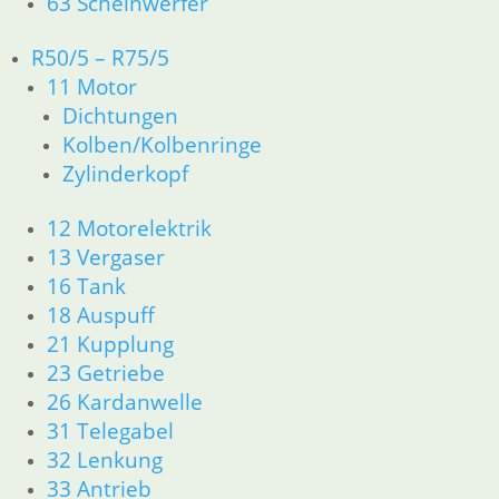
63 Scheinwerfer
R50/5 – R75/5
11 Motor
Shop
Dichtungen
Kolben/Kolbenringe
Ersatzteile nach Modell
Zylinderkopf
Ersatzteile
12 Motorelektrik
Zubehör und Wartung
13 Vergaser
16 Tank
Products
18 Auspuff
search
21 Kupplung
Alle Preise inkl. der gesetzl. MwSt. und zzgl. Versand_
23 Getriebe
Service
26 Kardanwelle
Kontakt
31 Telegabel
Warenkorb
32 Lenkung
Mein Konto
33 Antrieb