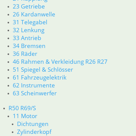
In den
23 Getriebe
Warenkorb
26 Kardanwelle
31 Telegabel
32 Lenkung
33 Antrieb
34 Bremsen
36 Räder
Normalschlüssel
46 Rahmen & Verkleidung R26 R27
Rohling
51 Spiegel & Schlösser
10,50
€
Zündschloß mit
5
61 Fahrzeugelektrik
Artikelnummer:
Hinweisschild
Schlüsselstellungen
Achtung ab Bj
9062680
62 Instrumente
90
189,00
€
inkl. MwSt.
63 Scheinwerfer
7,80
€
Artikelnummer:
zzgl.
Artikelnummer:
1233276
R50 R69/S
Versandkosten
2122014
inkl. MwSt.
11 Motor
inkl. MwSt.
In den
zzgl.
Dichtungen
Warenkorb
zzgl.
Versandkosten
Zylinderkopf
Versandkosten