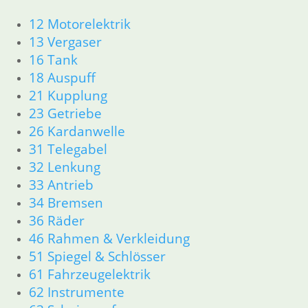
In den
12 Motorelektrik
In den
Warenkorb
Warenkorb
13 Vergaser
16 Tank
18 Auspuff
21 Kupplung
23 Getriebe
26 Kardanwelle
Lenkradschloß
31 Telegabel
29,50
€
32 Lenkung
Artikelnummer:
33 Antrieb
1243274
34 Bremsen
inkl. MwSt.
36 Räder
zzgl.
46 Rahmen & Verkleidung
Versandkosten
51 Spiegel & Schlösser
61 Fahrzeugelektrik
In den
62 Instrumente
Warenkorb