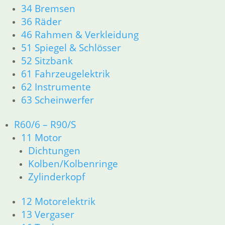
34 Bremsen
Kolben/Kolbenringe
36 Räder
Zylinderkopf
46 Rahmen & Verkleidung
12 Motorelektrik
13 Vergaser
51 Spiegel & Schlösser
16 Tank
52 Sitzbank
18 Auspuff
61 Fahrzeugelektrik
21 Kupplung
62 Instrumente
23 Getriebe
63 Scheinwerfer
26 Kardanwelle
31 Telegabel
R60/6 – R90/S
32 Lenkung
11 Motor
33 Antrieb
Dichtungen
34 Bremsen
36 Räder
Kolben/Kolbenringe
46 Rahmen & Verkleidung
Zylinderkopf
51 Spiegel & Schlösser
52 Sitzbank
12 Motorelektrik
61 Fahrzeugelektrik
13 Vergaser
62 Instrumente