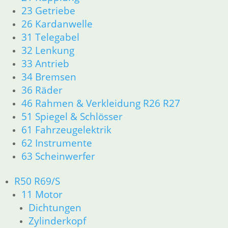
16 Tank
23 Getriebe
18 Auspuff
26 Kardanwelle
21 Kupplung
31 Telegabel
23 Getriebe
32 Lenkung
31 Telegabel
33 Antrieb
32 Lenkung
33 Antrieb
34 Bremsen
34 Bremsen
36 Räder
36 Räder
46 Rahmen & Verkleidung R26 R27
46 Rahmen Verkleidung R25/3
51 Spiegel & Schlösser
51 Spiegel & Schlösser
61 Fahrzeugelektrik
61 Fahrzeugelektrik
62 Instrumente
62 Instrumente
63 Scheinwerfer
63 Scheinwerfer
R26 & R27
R50 R69/S
11 Motor
Dichtungen
11 Motor
Zylinderkopf r26-r27
Dichtungen
12 Motorelektrik
Zylinderkopf
13 Vergaser