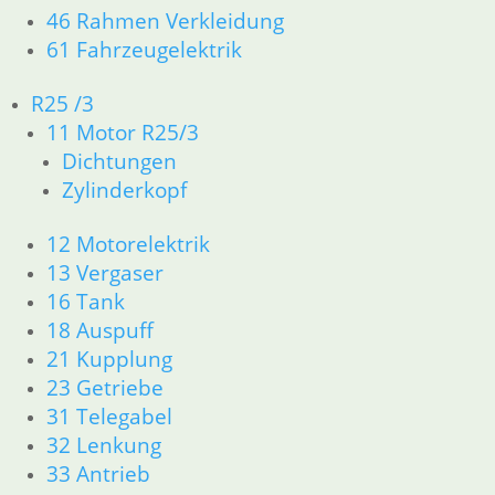
46 Rahmen Verkleidung
Artikelnummer: 1456181
Ar
61 Fahrzeugelektrik
inkl. MwSt.
in
zzgl.
Versandkosten
zz
R25 /3
11 Motor R25/3
In den Warenkorb
In
Dichtungen
Zylinderkopf
12 Motorelektrik
13 Vergaser
16 Tank
Anschlagpuffer
18 Auspuff
6,45
€
21 Kupplung
Artikelnummer: 1852347
inkl. MwSt.
23 Getriebe
31 Telegabel
zzgl.
Versandkosten
32 Lenkung
In den Warenkorb
33 Antrieb