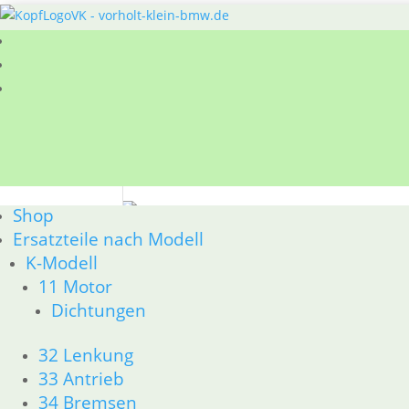
Sie befinden sich hier:
Shop
/
Ersatzteile nach
Shop
52 Sitzbank
Ersatzteile nach Modell
K-Modell
BMW R80GS ab 1991 bis R100GS PD R80 Basic 
11 Motor
Nach
Alle 4 Ergebnisse werden angezeigt
Dichtungen
Aktualität
sortiert
32 Lenkung
33 Antrieb
Werkzeugkasten
Pu
34 Bremsen
43,85
€
3,