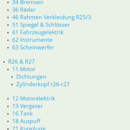
34 Bremsen
36 Räder
46 Rahmen Verkleidung R25/3
51 Spiegel & Schlösser
Shop
61 Fahrzeugelektrik
Ersatzteile nach Modell
62 Instrumente
K-Modell
11 Motor
63 Scheinwerfer
Dichtungen
32 Lenkung
R26 & R27
33 Antrieb
11 Motor
34 Bremsen
Dichtungen
46 Rahmen Verkleidung
Zylinderkopf r26-r27
61 Fahrzeugelektrik
R25 /3
12 Motorelektrik
11 Motor R25/3
13 Vergaser
Dichtungen
Zylinderkopf
16 Tank
12 Motorelektrik
18 Auspuff
13 Vergaser
21 Kupplung