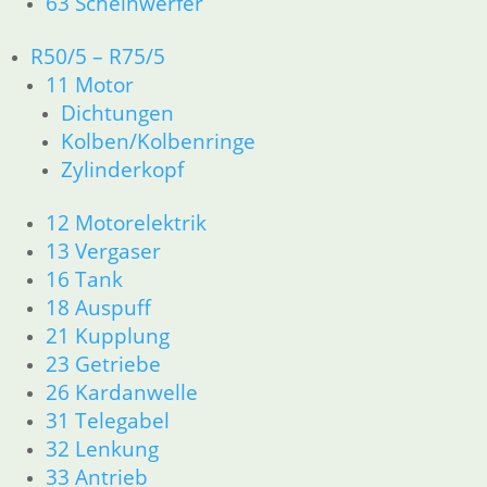
63 Scheinwerfer
12 Motorelektrik
13 Vergaser
R50/5 – R75/5
16 Tank
11 Motor
18 Auspuff
Dichtungen
21 Kupplung
23 Getriebe
Kolben/Kolbenringe
26 Kardanwelle
Zylinderkopf
31 Telegabel
32 Lenkung
12 Motorelektrik
33 Antrieb
13 Vergaser
34 Bremsen
16 Tank
36 Räder
18 Auspuff
46 Rahmen & Verkleidung
21 Kupplung
51 Spiegel & Schlösser
61 Fahrzeugelektrik
23 Getriebe
62 Instrumente
26 Kardanwelle
63 Scheinwerfer
31 Telegabel
R50/5 – R75/5
32 Lenkung
11 Motor
33 Antrieb
Dichtungen