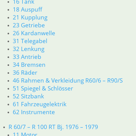
16 Tank
63 Scheinwerfer
18 Auspuff
R60/6 – R90/S
21 Kupplung
11 Motor
Dichtungen
23 Getriebe
Kolben/Kolbenringe
26 Kardanwelle
Zylinderkopf
31 Telegabel
12 Motorelektrik
32 Lenkung
13 Vergaser
33 Antrieb
16 Tank
34 Bremsen
18 Auspuff
36 Räder
21 Kupplung
46 Rahmen & Verkleidung R60/6 – R90/S
23 Getriebe
26 Kardanwelle
51 Spiegel & Schlösser
31 Telegabel
52 Sitzbank
32 Lenkung
61 Fahrzeugelektrik
33 Antrieb
62 Instrumente
34 Bremsen
36 Räder
R 60/7 – R 100 RT Bj. 1976 – 1979
46 Rahmen & Verkleidung R60/6 – R90/S
11 Motor
51 Spiegel & Schlösser