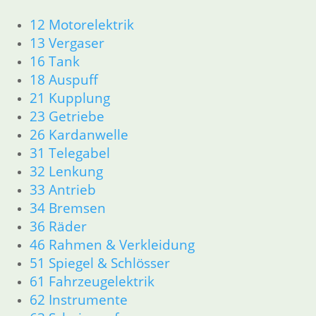
16 Tank
12 Motorelektrik
18 Auspuff
13 Vergaser
21 Kupplung
16 Tank
23 Getriebe
18 Auspuff
26 Kardanwelle
31 Telegabel
21 Kupplung
32 Lenkung
23 Getriebe
33 Antrieb
26 Kardanwelle
34 Bremsen
31 Telegabel
36 Räder
32 Lenkung
46 Rahmen & Verkleidung R26 R27
33 Antrieb
51 Spiegel & Schlösser
34 Bremsen
61 Fahrzeugelektrik
36 Räder
62 Instrumente
63 Scheinwerfer
46 Rahmen & Verkleidung
R50 R69/S
51 Spiegel & Schlösser
11 Motor
61 Fahrzeugelektrik
Dichtungen
62 Instrumente
Zylinderkopf