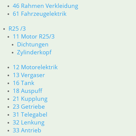
46 Rahmen Verkleidung
Stiftsatz für Brembo Bremssattel
Re
61 Fahrzeugelektrik
18,75
€
un
Artikelnummer: 1454721
89
R25 /3
inkl. MwSt.
Ar
11 Motor R25/3
zzgl.
Versandkosten
in
Dichtungen
Weiterlesen
zz
Zylinderkopf
In
12 Motorelektrik
13 Vergaser
16 Tank
18 Auspuff
21 Kupplung
Scheibe am Bremsschlüssel
Br
23 Getriebe
1,95
€
5,
31 Telegabel
Artikelnummer: 3060107
Ar
32 Lenkung
inkl. MwSt.
in
33 Antrieb
zzgl.
Versandkosten
zz