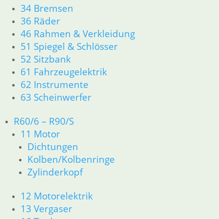
Zahlung und Lieferung
34 Bremsen
Cookie-Richtlinie (EU)
36 Räder
Widerrufsbelehrung
46 Rahmen & Verkleidung
51 Spiegel & Schlösser
Vertrag widerrufen
52 Sitzbank
61 Fahrzeugelektrik
62 Instrumente
Besuch
63 Scheinwerfer
R60/6 – R90/S
11 Motor
Dichtungen
Kolben/Kolbenringe
Zylinderkopf
12 Motorelektrik
13 Vergaser