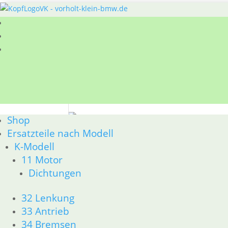
Sie befinden sich hier:
Shop
/
Ersatzteile nach
Shop
34 Bremsen
Ersatzteile nach Modell
K-Modell
BMW R80GS bis R100GS PD 1990 34 Bremsen
11 Motor
Na
1–15 von 16 Ergebnissen werden angezeigt
Dichtungen
Akt
sort
32 Lenkung
33 Antrieb
34 Bremsen