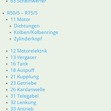
63 Scheinwerfer
Zubehör und Wartung
R50/5 – R75/5
11 Motor
Dichtungen
Kolben/Kolbenringe
Service
Zylinderkopf
Kontakt
Warenkorb
12 Motorelektrik
Mein Konto
13 Vergaser
Links
16 Tank
Newsletter Anmeldung
18 Auspuff
Newsletter Abmeldung
21 Kupplung
23 Getriebe
Information
26 Kardanwelle
Impressum
31 Telegabel
AGB
32 Lenkung
Datenschutzerklärung
33 Antrieb