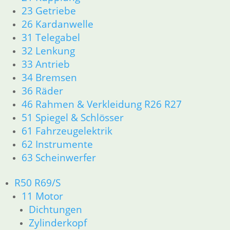
23 Getriebe
26 Kardanwelle
Bremsbacken Satz hinten ab 9/89
31 Telegabel
Br
48,50
€
32 Lenkung
37
Artikelnummer: MCS945
33 Antrieb
inkl. MwSt.
Ar
34 Bremsen
in
36 Räder
zzgl.
Versandkosten
46 Rahmen & Verkleidung R26 R27
zz
In den Warenkorb
51 Spiegel & Schlösser
In
61 Fahrzeugelektrik
62 Instrumente
63 Scheinwerfer
R50 R69/S
Filz für Bremshebel hinten
11 Motor
1,90
€
Dichtungen
Br
Artikelnummer: 1230360
Br
Zylinderkopf
inkl. MwSt.