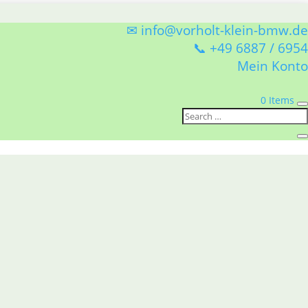
✉ info@vorholt-klein-bmw.de
📞 +49 6887 / 6954
Mein Konto
0 Items
 500 ml