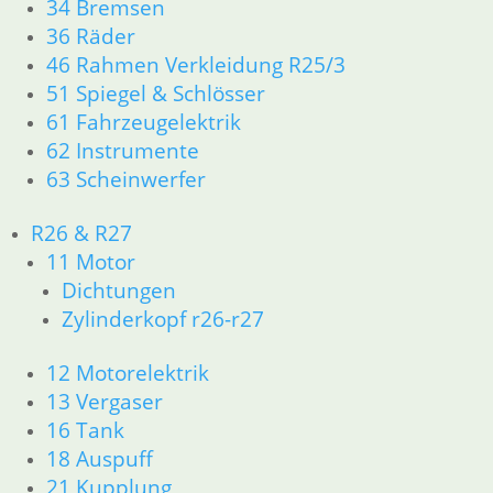
34 Bremsen
36 Räder
In den Warenkorb
In
46 Rahmen Verkleidung R25/3
51 Spiegel & Schlösser
61 Fahrzeugelektrik
62 Instrumente
63 Scheinwerfer
Br
Bremslicht Schalter
36
R26 & R27
29,50
€
Ar
11 Motor
Artikelnummer: 1459569
in
Dichtungen
inkl. MwSt.
Zylinderkopf r26-r27
zz
zzgl.
Versandkosten
In
12 Motorelektrik
In den Warenkorb
13 Vergaser
16 Tank
18 Auspuff
21 Kupplung