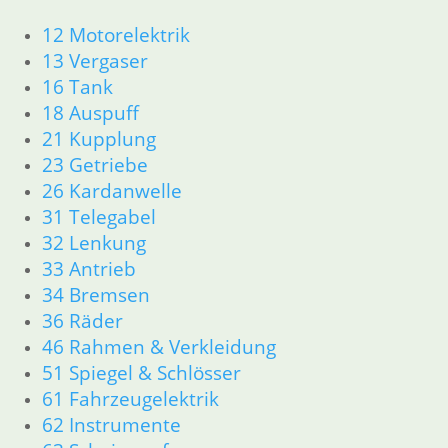
66
zzgl.
Versandkosten
Ar
12 Motorelektrik
in
13 Vergaser
In den Warenkorb
16 Tank
zz
18 Auspuff
We
21 Kupplung
23 Getriebe
26 Kardanwelle
31 Telegabel
32 Lenkung
33 Antrieb
34 Bremsen
Shop
36 Räder
46 Rahmen & Verkleidung
Ersatzteile nach Modell
51 Spiegel & Schlösser
61 Fahrzeugelektrik
Ersatzteile
62 Instrumente