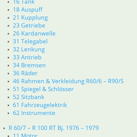
16 Tank
61 Fahrzeugelektrik
18 Auspuff
R25 /3
21 Kupplung
11 Motor R25/3
23 Getriebe
Dichtungen
Zylinderkopf
26 Kardanwelle
12 Motorelektrik
31 Telegabel
13 Vergaser
32 Lenkung
16 Tank
33 Antrieb
18 Auspuff
34 Bremsen
21 Kupplung
36 Räder
23 Getriebe
46 Rahmen & Verkleidung R60/6 – R90/S
31 Telegabel
51 Spiegel & Schlösser
32 Lenkung
33 Antrieb
52 Sitzbank
34 Bremsen
61 Fahrzeugelektrik
36 Räder
62 Instrumente
46 Rahmen Verkleidung R25/3
51 Spiegel & Schlösser
R 60/7 – R 100 RT Bj. 1976 – 1979
61 Fahrzeugelektrik
11 Motor
62 Instrumente