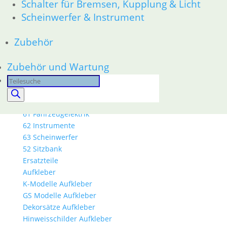
Schalter für Bremsen, Kupplung & Licht
23 Getriebe
Scheinwerfer & Instrument
26 Kardanwelle
31 Telegabel
Zubehör
32 Lenkung
33 Antrieb
Zubehör und Wartung
34 Bremsen
36 Räder
Products
46 Rahmen & Verkleidung
search
51 Spiegel & Schlösser
61 Fahrzeugelektrik
62 Instrumente
63 Scheinwerfer
52 Sitzbank
Ersatzteile
Aufkleber
K-Modelle Aufkleber
GS Modelle Aufkleber
Dekorsätze Aufkleber
Hinweisschilder Aufkleber