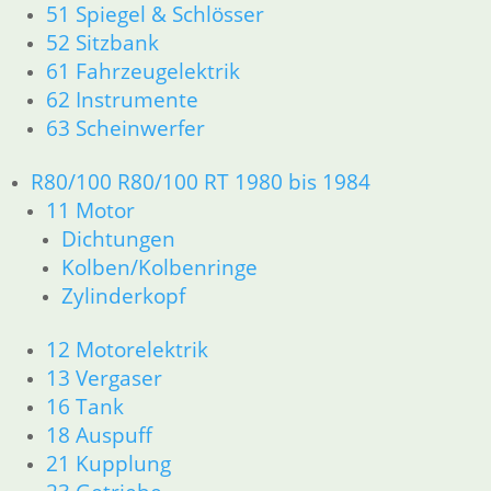
51 Spiegel & Schlösser
61 Fahrzeugelektrik
52 Sitzbank
62 Instrumente
63 Scheinwerfer
61 Fahrzeugelektrik
R50 R69/S
62 Instrumente
11 Motor
63 Scheinwerfer
Dichtungen
Zylinderkopf
R80/100 R80/100 RT 1980 bis 1984
12 Motorelektrik
11 Motor
13 Vergaser
Dichtungen
16 Tank
Kolben/Kolbenringe
18 Auspuff
21 Kupplung
Zylinderkopf
23 Getriebe
26 Kardanwelle
12 Motorelektrik
31 Telegabel
13 Vergaser
32 Lenkung
16 Tank
33 Antrieb
18 Auspuff
34 Bremsen
21 Kupplung
36 Räder