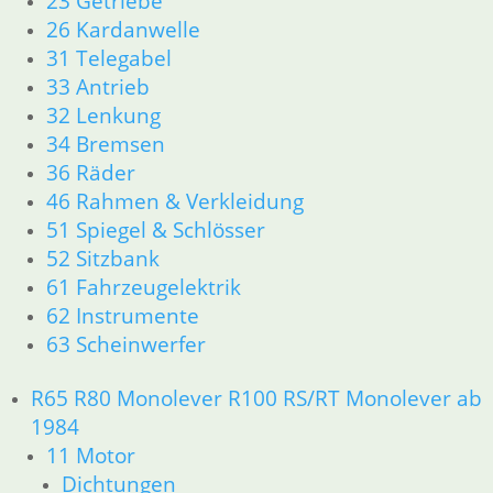
23 Getriebe
46 Rahmen & Verkleidung
26 Kardanwelle
51 Spiegel & Schlösser
61 Fahrzeugelektrik
31 Telegabel
62 Instrumente
33 Antrieb
63 Scheinwerfer
32 Lenkung
R50/5 – R75/5
34 Bremsen
11 Motor
36 Räder
Dichtungen
46 Rahmen & Verkleidung
Kolben/Kolbenringe
51 Spiegel & Schlösser
Zylinderkopf
52 Sitzbank
12 Motorelektrik
13 Vergaser
61 Fahrzeugelektrik
16 Tank
62 Instrumente
18 Auspuff
63 Scheinwerfer
21 Kupplung
23 Getriebe
R65 R80 Monolever R100 RS/RT Monolever ab
26 Kardanwelle
1984
31 Telegabel
11 Motor
32 Lenkung
Dichtungen
33 Antrieb