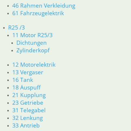
32/34 Bremssattel vorne
46 Rahmen Verkleidung
89,70
€
61 Fahrzeugelektrik
Artikelnummer: 2331631
inkl. MwSt.
R25 /3
11 Motor R25/3
zzgl.
Versandkosten
In den Warenkorb
Dichtungen
Zylinderkopf
Bremsflüssigkeit DOT 4 in
500 ml
12 Motorelektrik
13 Vergaser
7,90
€
16 Tank
Artikelnummer: 0139896
18 Auspuff
inkl. MwSt.
21 Kupplung
zzgl.
Versandkosten
23 Getriebe
In den Warenkorb
31 Telegabel
Scheibe am Bremsschlüssel
32 Lenkung
33 Antrieb
1,95
€