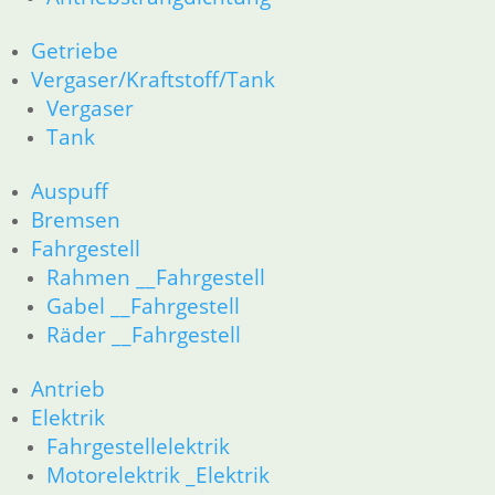
32 Lenkung
33 Antrieb
Getriebe
34 Bremsen
Vergaser/Kraftstoff/Tank
36 Räder
Vergaser
46 Rahmen & Verkleidung
Tank
51 Spiegel & Schlösser
52 Sitzbank
61 Fahrzeugelektrik
Auspuff
62 Instrumente
Bremsen
63 Scheinwerfer
Fahrgestell
R80R bis R100R und Mystic
Rahmen __Fahrgestell
11 Motor
Gabel __Fahrgestell
Dichtungen
Räder __Fahrgestell
Kolben/Kolbenringe
Zylinderkopf
Antrieb
12 Motorelektrik
Elektrik
13 Vergaser
16 Tank __Mystic
Fahrgestellelektrik
18 Auspuff
Motorelektrik _Elektrik
21 Kupplung