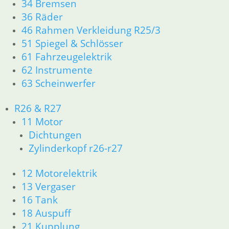
34 Bremsen
Artikelnummer: 3060107
36 Räder
inkl. MwSt.
46 Rahmen Verkleidung R25/3
zzgl.
Versandkosten
51 Spiegel & Schlösser
In den Warenkorb
61 Fahrzeugelektrik
62 Instrumente
Bremsleitungshalter
63 Scheinwerfer
Gabelbrücke
R26 & R27
5,90
€
11 Motor
Artikelnummer: 1457233
Dichtungen
inkl. MwSt.
Zylinderkopf r26-r27
zzgl.
Versandkosten
In den Warenkorb
12 Motorelektrik
13 Vergaser
16 Tank
Bremslicht Schalter
18 Auspuff
29,50
€
21 Kupplung