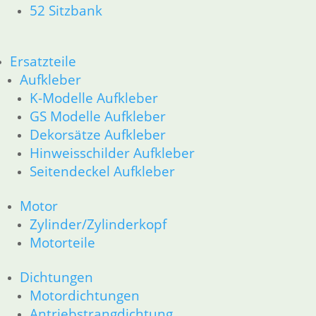
52 Sitzbank
36 Räder
46 Rahmen & Verkleidung
51 Spiegel & Schlösser
Ersatzteile
61 Fahrzeugelektrik
Aufkleber
62 Instrumente
52 Sitzbank
K-Modelle Aufkleber
R80GS bis R100GS PD 1990
GS Modelle Aufkleber
11 Motor
Dekorsätze Aufkleber
Dichtungen
Hinweisschilder Aufkleber
Kolben/Kolbenringe
Seitendeckel Aufkleber
Zylinderkopf
12 Motorelektrik
Motor
13 Vergaser
Zylinder/Zylinderkopf
16 Tank
18 Auspuff
Motorteile
21 Kupplung
23 Getriebe
Dichtungen
26 Kardanwelle
Motordichtungen
31 Telegabel
Antriebstrangdichtung