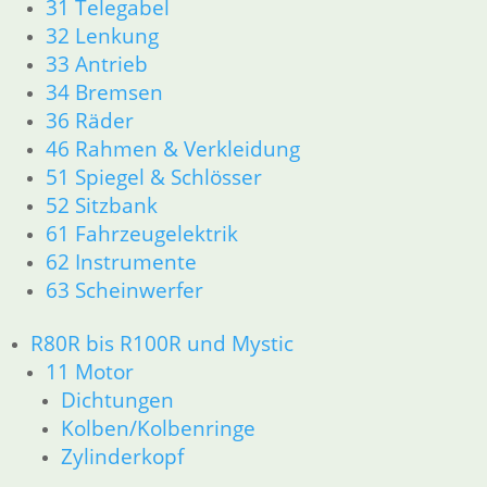
31 Telegabel
R80GS ab 1991 bis R100GS PD R80 Basic
32 Lenkung
11 Motor
33 Antrieb
Dichtungen
34 Bremsen
Zylinderkopf
36 Räder
Kolben/Kolbenringe
12 Motorelektrik
46 Rahmen & Verkleidung
13 Vergaser
51 Spiegel & Schlösser
16 Tank
52 Sitzbank
18 Auspuff
61 Fahrzeugelektrik
21 Kupplung
62 Instrumente
23 Getriebe
63 Scheinwerfer
31 Telegabel
26 Kardanwelle
R80R bis R100R und Mystic
32 Lenkung
11 Motor
33 Antrieb
36 Räder
Dichtungen
34 Bremsen
Kolben/Kolbenringe
46 Rahmen & Verkleidung
Zylinderkopf
51 Spiegel & Schlösser __PDR80Basic