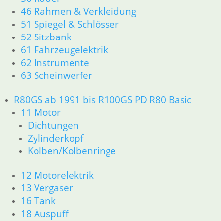
21 Kupplung
46 Rahmen & Verkleidung
23 Getriebe
51 Spiegel & Schlösser
26 Kardanwelle
52 Sitzbank
31 Telegabel
61 Fahrzeugelektrik
32 Lenkung
62 Instrumente
33 Antrieb
63 Scheinwerfer
34 Bremsen
36 Räder
R80GS ab 1991 bis R100GS PD R80 Basic
46 Rahmen & Verkleidung
51 Spiegel & Schlösser
11 Motor
52 Sitzbank
Dichtungen
61 Fahrzeugelektrik
Zylinderkopf
62 Instrumente
Kolben/Kolbenringe
63 Scheinwerfer
R80/100 R80/100 RT 1980 bis 1984
12 Motorelektrik
11 Motor
13 Vergaser
Dichtungen
16 Tank
Kolben/Kolbenringe
Zylinderkopf
18 Auspuff