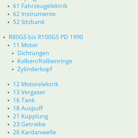
62 Instrumente
61 Fahrzeugelektrik
R45 & R65LS
62 Instrumente
11 Motor
52 Sitzbank
Dichtungen
Zylinderkopf
R80GS bis R100GS PD 1990
Kolben/Kolbenringe
11 Motor
12 Motorelektrik
13 Vergaser
Dichtungen
16 Tank
Kolben/Kolbenringe
18 Auspuff
Zylinderkopf
21 Kupplung
23 Getriebe
12 Motorelektrik
34 Bremsen
13 Vergaser
36 Räder
16 Tank
46 Rahmen & Verkleidung
18 Auspuff
51 Spiegel & Schlösser
52 Sitzbank
21 Kupplung
61 Fahrzeugelektrik
23 Getriebe
62 Instrumente
26 Kardanwelle
63 Scheinwerfer