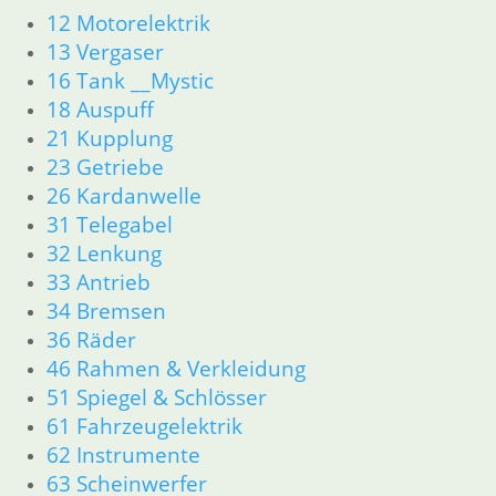
52 Sitzbank
12 Motorelektrik
61 Fahrzeugelektrik
13 Vergaser
62 Instrumente
16 Tank __Mystic
63 Scheinwerfer
18 Auspuff
R80G/S R65G/S bis R80ST
11 Motor
21 Kupplung
Dichtungen
23 Getriebe
Zylinderkopf
26 Kardanwelle
Kolben/Kolbenringe
31 Telegabel
12 Motorelektrik
32 Lenkung
16 Tank
33 Antrieb
18 Auspuff
34 Bremsen
13 Vergaser
36 Räder
21 Kupplung
23 Getriebe
46 Rahmen & Verkleidung
26 Kardanwelle
51 Spiegel & Schlösser
31 Telegabel
61 Fahrzeugelektrik
32 Lenkung
62 Instrumente
33 Antrieb
63 Scheinwerfer
34 Bremsen