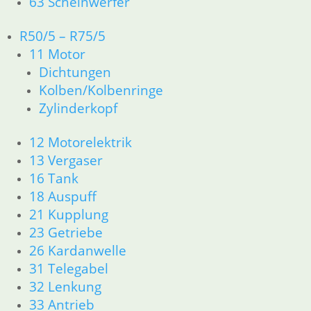
63 Scheinwerfer
inkl. MwSt.
R50/5 – R75/5
zzgl.
Versandkosten
In den Warenkorb
11 Motor
Dichtungen
Staubkappe Brembo
Kolben/Kolbenringe
Entlüfterventil
Zylinderkopf
4,50
€
12 Motorelektrik
Artikelnummer: 1236794
13 Vergaser
inkl. MwSt.
16 Tank
zzgl.
Versandkosten
18 Auspuff
In den Warenkorb
21 Kupplung
Filz für Bremshebel hinten
23 Getriebe
26 Kardanwelle
1,90
€
31 Telegabel
Artikelnummer: 1230360
32 Lenkung
inkl. MwSt.
33 Antrieb