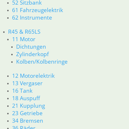
26 Kardanwelle
52 Sitzbank
31 Telegabel
61 Fahrzeugelektrik
32 Lenkung
62 Instrumente
33 Antrieb
34 Bremsen
R45 & R65LS
36 Räder
11 Motor
46 Rahmen & Verkleidung R60/6 – R90/S
Dichtungen
51 Spiegel & Schlösser
Zylinderkopf
52 Sitzbank
61 Fahrzeugelektrik
Kolben/Kolbenringe
62 Instrumente
R 60/7 – R 100 RT Bj. 1976 – 1979
12 Motorelektrik
11 Motor
13 Vergaser
Dichtungen
16 Tank
Kolben/Kolbenringe
18 Auspuff
Zylinderkopf
21 Kupplung
12 Motorelektrik
23 Getriebe
13 Vergaser
34 Bremsen
16 Tank
18 Auspuff
36 Räder