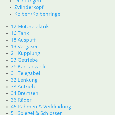
Dichtungen
Dichtungen
Zylinderkopf
Kolben/Kolbenringe
Kolben/Kolbenringe
Zylinderkopf
12 Motorelektrik
12 Motorelektrik
13 Vergaser
16 Tank
16 Tank
18 Auspuff
18 Auspuff
21 Kupplung
13 Vergaser
23 Getriebe
21 Kupplung
26 Kardanwelle
23 Getriebe
31 Telegabel
26 Kardanwelle
32 Lenkung
31 Telegabel
33 Antrieb
32 Lenkung
34 Bremsen
33 Antrieb
36 Räder
34 Bremsen
46 Rahmen & Verkleidung
51 Spiegel & Schlösser
36 Räder
52 Sitzbank
46 Rahmen & Verkleidung
61 Fahrzeugelektrik
51 Spiegel & Schlösser