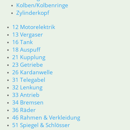
34 Bremsen
Kolben/Kolbenringe
36 Räder
Zylinderkopf
46 Rahmen & Verkleidung
51 Spiegel & Schlösser
12 Motorelektrik
52 Sitzbank
13 Vergaser
61 Fahrzeugelektrik
16 Tank
62 Instrumente
18 Auspuff
63 Scheinwerfer
21 Kupplung
R60/6 – R90/S
23 Getriebe
11 Motor
Dichtungen
26 Kardanwelle
Kolben/Kolbenringe
31 Telegabel
Zylinderkopf
32 Lenkung
12 Motorelektrik
33 Antrieb
13 Vergaser
34 Bremsen
16 Tank
36 Räder
18 Auspuff
46 Rahmen & Verkleidung
21 Kupplung
51 Spiegel & Schlösser
23 Getriebe