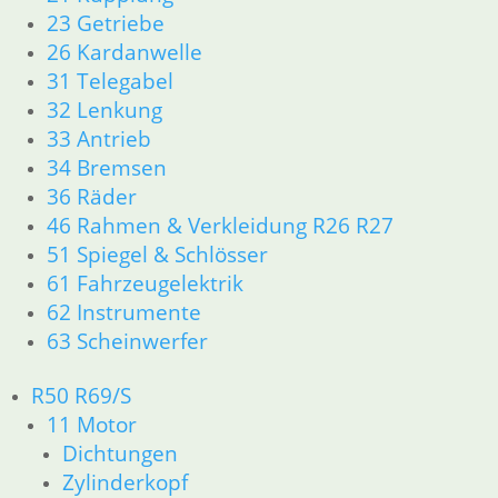
Artikelnummer: 1459569
23 Getriebe
inkl. MwSt.
26 Kardanwelle
31 Telegabel
zzgl.
Versandkosten
32 Lenkung
In den Warenkorb
33 Antrieb
34 Bremsen
Bremslichtschalter
36 Räder
46 Rahmen & Verkleidung R26 R27
36,50
€
Artikelnummer: 1459747
51 Spiegel & Schlösser
inkl. MwSt.
61 Fahrzeugelektrik
62 Instrumente
zzgl.
Versandkosten
63 Scheinwerfer
In den Warenkorb
R50 R69/S
Bremsscheibe für
11 Motor
Doppelscheiben Anlage
Dichtungen
Zylinderkopf
225,00
€