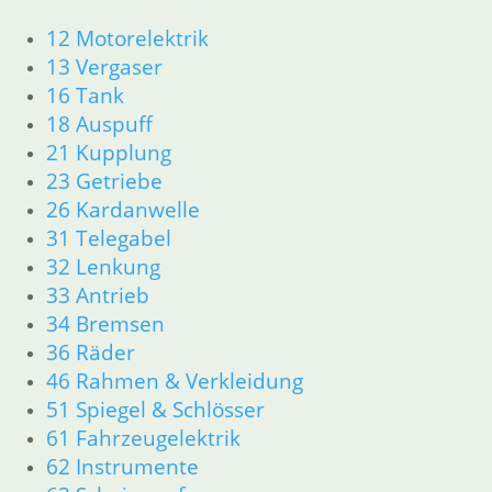
Artikelnummer: 2316067/8
12 Motorelektrik
inkl. MwSt.
13 Vergaser
zzgl.
Versandkosten
16 Tank
In den Warenkorb
18 Auspuff
21 Kupplung
Bremsbacken Satz hinten ab
23 Getriebe
9/89
26 Kardanwelle
31 Telegabel
48,50
€
32 Lenkung
Artikelnummer: MCS945
33 Antrieb
inkl. MwSt.
34 Bremsen
zzgl.
Versandkosten
36 Räder
In den Warenkorb
46 Rahmen & Verkleidung
51 Spiegel & Schlösser
Bremsbelagsatz
61 Fahrzeugelektrik
38,00
€
62 Instrumente
Artikelnummer: MCB680SV