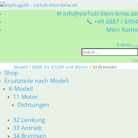
✉ info@vorholt-klein-bmw.de
📞 +49 6887 / 6954
Mein Konto
0 Items
Sie befinden sich hier:
Shop
/
Ersatzteile nach
Modell
/
R80R bis R100R und Mystic
/ 34 Bremsen
Shop
34 Bremsen
Ersatzteile nach Modell
K-Modell
BMW R80R bis R100R und Mystic 34 Bremsen
11 Motor
Nach
Alle 12 Ergebnisse werden angezeigt
Dichtungen
Aktualität
sortiert
32 Lenkung
33 Antrieb
Reparatursatz Doppelkolben
34 Bremsen