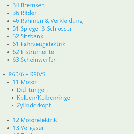
zzgl.
Versandkosten
34 Bremsen
In den Warenkorb
36 Räder
46 Rahmen & Verkleidung
Entlüfterschraube Brembo
51 Spiegel & Schlösser
6,80
€
52 Sitzbank
Artikelnummer: 1236793
61 Fahrzeugelektrik
inkl. MwSt.
62 Instrumente
zzgl.
Versandkosten
63 Scheinwerfer
In den Warenkorb
R60/6 – R90/S
Shop
11 Motor
Ersatzteile nach Modell
Dichtungen
K-Modell
11 Motor
Kolben/Kolbenringe
Dichtungen
Zylinderkopf
32 Lenkung
33 Antrieb
12 Motorelektrik
34 Bremsen
13 Vergaser
46 Rahmen Verkleidung