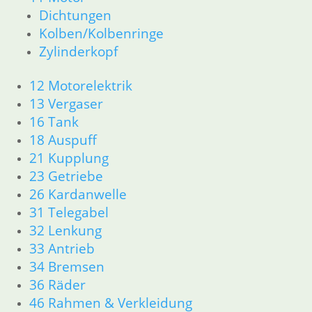
Dichtungen
63 Scheinwerfer
Kolben/Kolbenringe
R26 & R27
11 Motor
Zylinderkopf
Dichtungen
Zylinderkopf r26-r27
12 Motorelektrik
12 Motorelektrik
13 Vergaser
13 Vergaser
16 Tank
16 Tank
18 Auspuff
18 Auspuff
21 Kupplung
21 Kupplung
23 Getriebe
23 Getriebe
26 Kardanwelle
26 Kardanwelle
31 Telegabel
31 Telegabel
32 Lenkung
32 Lenkung
33 Antrieb
33 Antrieb
34 Bremsen
34 Bremsen
36 Räder
36 Räder
46 Rahmen & Verkleidung R26 R27
46 Rahmen & Verkleidung
51 Spiegel & Schlösser