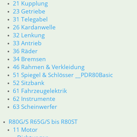
12 Motorelektrik
21 Kupplung
13 Vergaser
23 Getriebe
16 Tank
31 Telegabel
18 Auspuff
26 Kardanwelle
21 Kupplung
32 Lenkung
23 Getriebe
33 Antrieb
26 Kardanwelle
36 Räder
31 Telegabel
33 Antrieb
34 Bremsen
32 Lenkung
46 Rahmen & Verkleidung
34 Bremsen
51 Spiegel & Schlösser __PDR80Basic
36 Räder
52 Sitzbank
46 Rahmen & Verkleidung
61 Fahrzeugelektrik
51 Spiegel & Schlösser
62 Instrumente
52 Sitzbank
63 Scheinwerfer
61 Fahrzeugelektrik
62 Instrumente
R80G/S R65G/S bis R80ST
63 Scheinwerfer
R65 R80 Monolever R100 RS/RT Monolever ab 1984
11 Motor
11 Motor