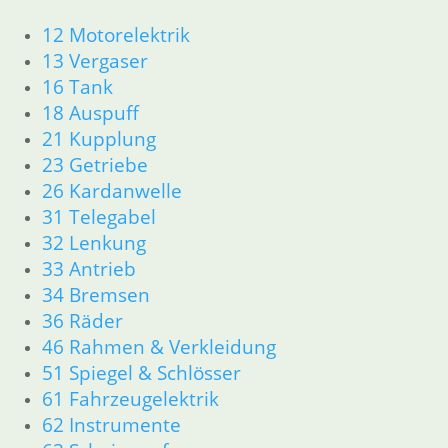
inkl. MwSt.
1335465
34,50
€
inkl. MwSt.
12 Motorelektrik
Artikelnummer:
zzgl.
1256473
13 Vergaser
Versandkosten
zzgl.
inkl. MwSt.
16 Tank
Versandkosten
In den
18 Auspuff
zzgl.
Warenkorb
Weiterlesen
21 Kupplung
Versandkosten
23 Getriebe
In den
26 Kardanwelle
Warenkorb
31 Telegabel
32 Lenkung
33 Antrieb
34 Bremsen
36 Räder
46 Rahmen & Verkleidung
51 Spiegel & Schlösser
Kolben R 75-5
61 Fahrzeugelektrik
/6/7 83,00mm
62 Instrumente
198,00
€