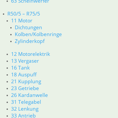
63 Scheinwerfer
Artikelnummer:
Kolbenringsatz
STD 1000 cc
1253167
Kolbenringsatz
Grauguß
R50/5 – R75/5
1000 cc erste
Zylinder
inkl. MwSt.
Übermaß
11 Motor
Grauguß
34,50
€
Zylinder
zzgl.
Dichtungen
Artikelnummer:
Versandkosten
34,50
€
Kolben/Kolbenringe
1265505
Artikelnummer:
Zylinderkopf
Weiterlesen
inkl. MwSt.
1265506
inkl. MwSt.
zzgl.
12 Motorelektrik
Versandkosten
13 Vergaser
zzgl.
Versandkosten
Weiterlesen
16 Tank
18 Auspuff
Weiterlesen
21 Kupplung
23 Getriebe
26 Kardanwelle
31 Telegabel
32 Lenkung
33 Antrieb