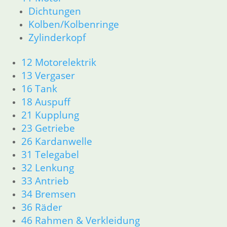
Newsletter Anmeldung
Dichtungen
Newsletter Abmeldung
Kolben/Kolbenringe
Zylinderkopf
Information
Impressum
12 Motorelektrik
AGB
13 Vergaser
Datenschutzerklärung
16 Tank
Zahlung und Lieferung
18 Auspuff
Cookie-Richtlinie (EU)
21 Kupplung
Widerrufsbelehrung
23 Getriebe
26 Kardanwelle
Vertrag widerrufen
31 Telegabel
Teilesuche und Referenzummern
32 Lenkung
Besuchen Sie realoem.com mit Explosionszeichnungen für Ihre
33 Antrieb
Ersatzteilsuche.
34 Bremsen
36 Räder
46 Rahmen & Verkleidung