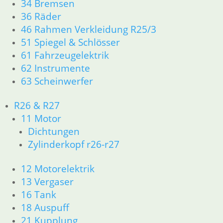
34 Bremsen
Versandkosten
Versandkosten
36 Räder
Weiterlesen
In den
46 Rahmen Verkleidung R25/3
Warenkorb
51 Spiegel & Schlösser
61 Fahrzeugelektrik
62 Instrumente
63 Scheinwerfer
R26 & R27
11 Motor
Dichtungen
Zylinderkopf r26-r27
Kolbenring Satz
800 cc für
12 Motorelektrik
Kolbenringsatz
Kolbenringsatz
Nikasilzylinder
R 80/7 STD
R 75-5 /6/7
13 Vergaser
Grauguß
Grauguß
34,50
€
Zylinder
Zylindererste
16 Tank
Übermaß 82,50
Artikelnummer:
34,50
€
18 Auspuff
1337398
34,50
€
Artikelnummer:
21 Kupplung
inkl. MwSt.