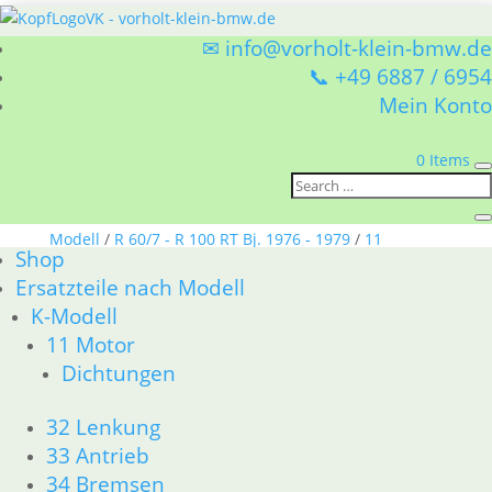
✉ info@vorholt-klein-bmw.de
📞 +49 6887 / 6954
Mein Konto
0 Items
Sie befinden sich hier:
Shop
/
Ersatzteile nach
Modell
/
R 60/7 - R 100 RT Bj. 1976 - 1979
/
11
Shop
Motor
/ Kolben/Kolbenringe
Ersatzteile nach Modell
K-Modell
Kolben/Kolbenringe
11 Motor
Dichtungen
BMW 11 Motor Kolben/Kolbenringe
Nach
1–15 von 16 Ergebnissen werden angezeigt
32 Lenkung
Aktualität
1
2
→
sortiert
33 Antrieb
34 Bremsen