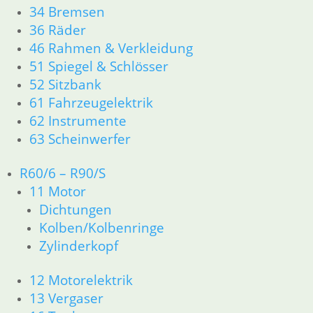
34 Bremsen
Kolben R 60-5
Kolben R 75-5
36 Räder
/6/7 74,50 mm
/6/7 82.50 mm
46 Rahmen & Verkleidung
198,00
€
198,00
€
Kolbenring Satz
51 Spiegel & Schlösser
1000cc für
Artikelnummer:
Artikelnummer:
Nikasilzylinder
52 Sitzbank
1335662
1253163
34,50
€
61 Fahrzeugelektrik
inkl. MwSt.
inkl. MwSt.
Artikelnummer:
62 Instrumente
zzgl.
zzgl.
1337399
63 Scheinwerfer
Versandkosten
Versandkosten
inkl. MwSt.
R60/6 – R90/S
Weiterlesen
Weiterlesen
zzgl.
Versandkosten
11 Motor
Dichtungen
In den
Kolben/Kolbenringe
Warenkorb
Zylinderkopf
12 Motorelektrik
1
2
→
13 Vergaser