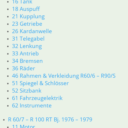
16 Tank
18 Auspuff
Shop
21 Kupplung
23 Getriebe
Ersatzteile nach Modell
26 Kardanwelle
31 Telegabel
Ersatzteile
32 Lenkung
33 Antrieb
Zubehör und Wartung
34 Bremsen
Products
36 Räder
search
46 Rahmen & Verkleidung R60/6 – R90/S
Alle Preise inkl. der gesetzl. MwSt. und zzgl. Versand_
51 Spiegel & Schlösser
Service
52 Sitzbank
61 Fahrzeugelektrik
Kontakt
62 Instrumente
Warenkorb
Mein Konto
R 60/7 – R 100 RT Bj. 1976 – 1979
Links
11 Motor