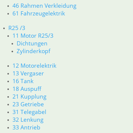
46 Rahmen Verkleidung
61 Fahrzeugelektrik
R25 /3
11 Motor R25/3
Dichtungen
Zylinderkopf
Kolbenringsatz
R 75-5 /6/7 STD
12 Motorelektrik
Grauguß
Zylinder
Kolbenringsatz
Kolbenringsatz
13 Vergaser
R 60-5 /6/7
R 75-5 /6/7
34,50
€
Grauguß
Grauguß
16 Tank
Zylinder erste
Zylinder zweite
Artikelnummer:
Übermaß 74,00
Übermaß 83,00
18 Auspuff
mm
mm
1256477
21 Kupplung
inkl. MwSt.
34,50
€
34,50
€
23 Getriebe
Artikelnummer:
Artikelnummer:
zzgl.
31 Telegabel
1256474
1256479
Versandkosten
32 Lenkung
inkl. MwSt.
inkl. MwSt.
33 Antrieb
Weiterlesen
zzgl.
zzgl.