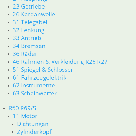
Artikelnummer:
1335217
23 Getriebe
1256478
inkl. MwSt.
zzgl.
26 Kardanwelle
inkl. MwSt.
Versandkosten
31 Telegabel
zzgl.
zzgl.
Versandkosten
In den
32 Lenkung
Versandkosten
Warenkorb
33 Antrieb
Weiterlesen
Weiterlesen
34 Bremsen
36 Räder
46 Rahmen & Verkleidung R26 R27
51 Spiegel & Schlösser
61 Fahrzeugelektrik
62 Instrumente
63 Scheinwerfer
Kolbenbolzen
R50 R69/S
Sicherung
Kolben R 100
RS/RT 94,25 mm
11 Motor
4,90
€
Kolbenringsatz
R 60-5 /6/7 STD
189,50
€
Dichtungen
Artikelnummer:
Grauguß
Zylinder
9934460
Artikelnummer:
Zylinderkopf