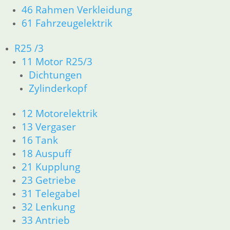
inkl. MwSt.
46 Rahmen Verkleidung
61 Fahrzeugelektrik
zzgl.
Versandkosten
In den Warenkorb
R25 /3
Spiegel rechts schwarz k
11 Motor R25/3
Dichtungen
0,00
€
Zylinderkopf
Artikelnummer: 1242556
inkl. MwSt.
12 Motorelektrik
zzgl.
Versandkosten
13 Vergaser
Weiterlesen
16 Tank
18 Auspuff
Spiegel links schwarz kur
21 Kupplung
35,90
€
23 Getriebe
Artikelnummer: 1240023
31 Telegabel
inkl. MwSt.
32 Lenkung
zzgl.
Versandkosten
33 Antrieb
In den Warenkorb