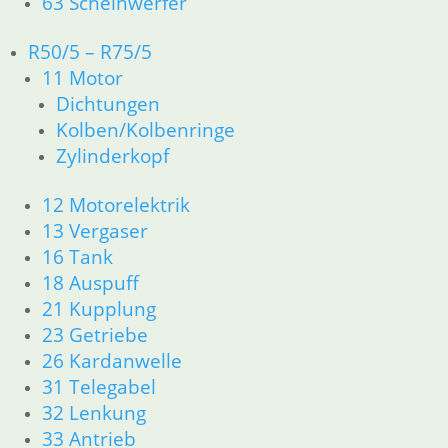
63 Scheinwerfer
Lenkradschloß
R50/5 – R75/5
29,50
€
11 Motor
Artikelnummer: 1243274
inkl. MwSt.
Dichtungen
Kolben/Kolbenringe
zzgl.
Versandkosten
Zylinderkopf
In den Warenkorb
12 Motorelektrik
Shop
13 Vergaser
Ersatzteile nach Modell
16 Tank
K-Modell
18 Auspuff
11 Motor
21 Kupplung
Dichtungen
23 Getriebe
32 Lenkung
33 Antrieb
26 Kardanwelle
34 Bremsen
31 Telegabel
46 Rahmen Verkleidung
32 Lenkung
61 Fahrzeugelektrik
33 Antrieb
R25 /3