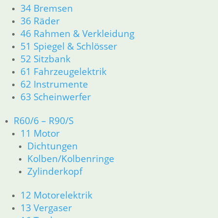
34 Bremsen
11 Motor R25/3
36 Räder
Dichtungen
46 Rahmen & Verkleidung
Zylinderkopf
51 Spiegel & Schlösser
12 Motorelektrik
13 Vergaser
52 Sitzbank
16 Tank
61 Fahrzeugelektrik
18 Auspuff
62 Instrumente
21 Kupplung
63 Scheinwerfer
23 Getriebe
31 Telegabel
R60/6 – R90/S
32 Lenkung
11 Motor
33 Antrieb
Dichtungen
34 Bremsen
Kolben/Kolbenringe
36 Räder
46 Rahmen Verkleidung R25/3
Zylinderkopf
51 Spiegel & Schlösser
61 Fahrzeugelektrik
12 Motorelektrik
62 Instrumente
13 Vergaser
63 Scheinwerfer