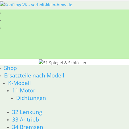
Sie befinden sich hier:
Shop
/
Ersatzteile nach
Shop
51 Spiegel & Schlösser
Ersatzteile nach Modell
BMW R80/100 R80/100 RT 1980 bis 1984 51 Spi
K-Modell
Nach
Alle 11 Ergebnisse werden angezeigt
11 Motor
Aktualität
Dichtungen
sortiert
Aufkleber R 100
32 Lenkung
33 Antrieb
8,50
€
Artikelnummer: 1234167
34 Bremsen