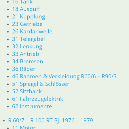
16 Tank
R26 & R27
18 Auspuff
11 Motor
21 Kupplung
Dichtungen
23 Getriebe
Zylinderkopf r26-r27
12 Motorelektrik
26 Kardanwelle
13 Vergaser
31 Telegabel
16 Tank
32 Lenkung
18 Auspuff
33 Antrieb
21 Kupplung
34 Bremsen
23 Getriebe
36 Räder
26 Kardanwelle
46 Rahmen & Verkleidung R60/6 – R90/S
31 Telegabel
51 Spiegel & Schlösser
32 Lenkung
33 Antrieb
52 Sitzbank
34 Bremsen
61 Fahrzeugelektrik
36 Räder
62 Instrumente
46 Rahmen & Verkleidung R26 R27
51 Spiegel & Schlösser
R 60/7 – R 100 RT Bj. 1976 – 1979
61 Fahrzeugelektrik
11 Motor