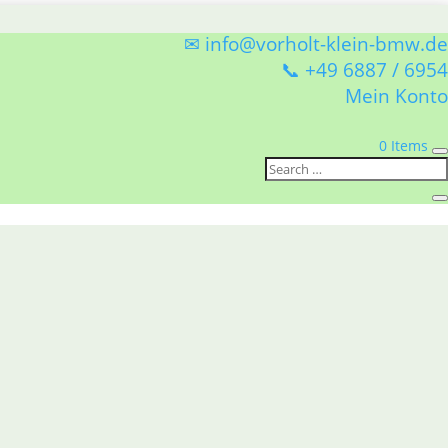
✉ info@vorholt-klein-bmw.de
📞 +49 6887 / 6954
Mein Konto
0 Items
r