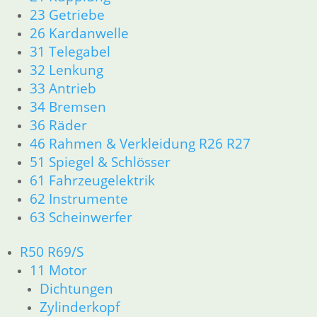
49,70
€
23 Getriebe
Artikelnummer: 1230186
26 Kardanwelle
inkl. MwSt.
31 Telegabel
zzgl.
Versandkosten
32 Lenkung
In den Warenkorb
33 Antrieb
34 Bremsen
Normalschlüssel Rohling
36 Räder
10,50
€
46 Rahmen & Verkleidung R26 R27
Artikelnummer: 9062680
51 Spiegel & Schlösser
inkl. MwSt.
61 Fahrzeugelektrik
62 Instrumente
zzgl.
Versandkosten
In den Warenkorb
63 Scheinwerfer
Hinweisschild “ Hilfe-Set“
R50 R69/S
11 Motor
7,80
€
Dichtungen
Artikelnummer: 46631
Zylinderkopf
inkl. MwSt.