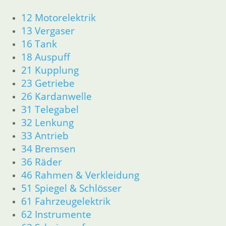
zzgl.
Versandkosten
12 Motorelektrik
In den Warenkorb
13 Vergaser
Hinweisschild Achtung bis
16 Tank
18 Auspuff
7,80
€
21 Kupplung
Artikelnummer: 1363259
23 Getriebe
inkl. MwSt.
26 Kardanwelle
zzgl.
Versandkosten
31 Telegabel
In den Warenkorb
32 Lenkung
33 Antrieb
Zündschloß mit 5 Schlüss
34 Bremsen
189,00
€
36 Räder
Artikelnummer: 1233276
46 Rahmen & Verkleidung
inkl. MwSt.
51 Spiegel & Schlösser
61 Fahrzeugelektrik
zzgl.
Versandkosten
In den Warenkorb
62 Instrumente