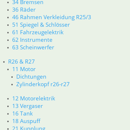
34 Bremsen
36 Räder
Abdeckplatte vom Schloß
46 Rahmen Verkleidung R25/3
2,00
€
51 Spiegel & Schlösser
Artikelnummer: 1230194
61 Fahrzeugelektrik
inkl. MwSt.
62 Instrumente
63 Scheinwerfer
zzgl.
Versandkosten
In den Warenkorb
R26 & R27
Linsenschraube für Schlo
11 Motor
Dichtungen
0,90
€
Zylinderkopf r26-r27
Artikelnummer: 9928562
inkl. MwSt.
12 Motorelektrik
zzgl.
Versandkosten
13 Vergaser
In den Warenkorb
16 Tank
18 Auspuff
Schloßkasten für die Si
21 Kupplung