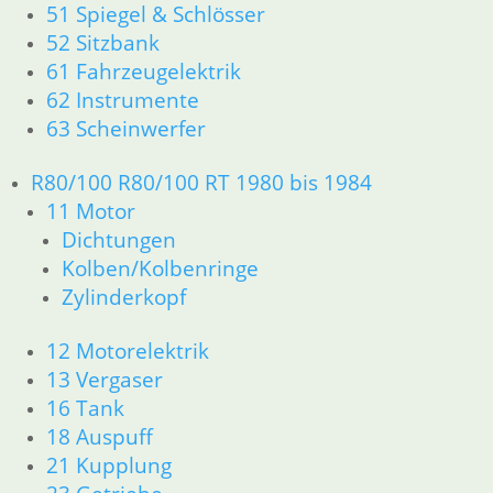
51 Spiegel & Schlösser
Dichtungen
Zylinderkopf r26-r27
52 Sitzbank
12 Motorelektrik
61 Fahrzeugelektrik
13 Vergaser
62 Instrumente
16 Tank
63 Scheinwerfer
18 Auspuff
21 Kupplung
R80/100 R80/100 RT 1980 bis 1984
23 Getriebe
11 Motor
26 Kardanwelle
Dichtungen
31 Telegabel
Kolben/Kolbenringe
32 Lenkung
33 Antrieb
Zylinderkopf
34 Bremsen
36 Räder
12 Motorelektrik
46 Rahmen & Verkleidung R26 R27
13 Vergaser
51 Spiegel & Schlösser
16 Tank
61 Fahrzeugelektrik
18 Auspuff
62 Instrumente
21 Kupplung
63 Scheinwerfer
R50 R69/S