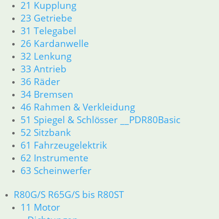
31 Telegabel
21 Kupplung
32 Lenkung
23 Getriebe
33 Antrieb
31 Telegabel
34 Bremsen
26 Kardanwelle
36 Räder
32 Lenkung
46 Rahmen & Verkleidung
33 Antrieb
51 Spiegel & Schlösser
36 Räder
52 Sitzbank
61 Fahrzeugelektrik
34 Bremsen
62 Instrumente
46 Rahmen & Verkleidung
63 Scheinwerfer
51 Spiegel & Schlösser __PDR80Basic
R80/100 R80/100 RT 1980 bis 1984
52 Sitzbank
11 Motor
61 Fahrzeugelektrik
Dichtungen
62 Instrumente
Kolben/Kolbenringe
63 Scheinwerfer
Zylinderkopf
12 Motorelektrik
13 Vergaser
R80G/S R65G/S bis R80ST
16 Tank
11 Motor
18 Auspuff