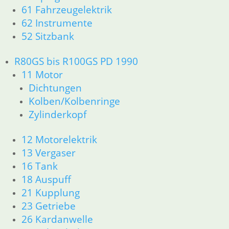
12 Motorelektrik
61 Fahrzeugelektrik
13 Vergaser
62 Instrumente
16 Tank
52 Sitzbank
18 Auspuff
21 Kupplung
R80GS bis R100GS PD 1990
23 Getriebe
26 Kardanwelle
11 Motor
31 Telegabel
Dichtungen
32 Lenkung
Kolben/Kolbenringe
33 Antrieb
Zylinderkopf
34 Bremsen
36 Räder
12 Motorelektrik
46 Rahmen & Verkleidung
13 Vergaser
51 Spiegel & Schlösser
16 Tank
52 Sitzbank
18 Auspuff
61 Fahrzeugelektrik
62 Instrumente
21 Kupplung
R45 & R65LS
23 Getriebe
11 Motor
26 Kardanwelle
Dichtungen