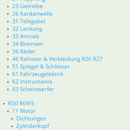
23 Getriebe
In den Warenkorb
26 Kardanwelle
31 Telegabel
Zylinderkopfüberholung /
32 Lenkung
Bleifreiumbau
33 Antrieb
34 Bremsen
0,00
€
36 Räder
Artikelnummer: 1112523
inkl. MwSt.
46 Rahmen & Verkleidung R26 R27
51 Spiegel & Schlösser
zzgl.
Versandkosten
61 Fahrzeugelektrik
In den Warenkorb
62 Instrumente
63 Scheinwerfer
Nadellager Kipphebel
R50 R69/S
23,50
€
11 Motor
Artikelnummer: 1261712
Dichtungen
inkl. MwSt.
Zylinderkopf
zzgl.
Versandkosten