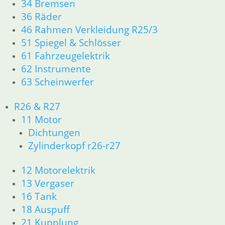
34 Bremsen
Artikelnummer: 1337713
36 Räder
inkl. MwSt.
46 Rahmen Verkleidung R25/3
zzgl.
Versandkosten
51 Spiegel & Schlösser
In den Warenkorb
61 Fahrzeugelektrik
Kipphebel „II“
62 Instrumente
63 Scheinwerfer
119,00
€
Artikelnummer: 1337715
R26 & R27
inkl. MwSt.
11 Motor
zzgl.
Versandkosten
Dichtungen
In den Warenkorb
Zylinderkopf r26-r27
Ventilfeder
12 Motorelektrik
13 Vergaser
5,90
€
Artikelnummer: 1264176
16 Tank
inkl. MwSt.
18 Auspuff
21 Kupplung
zzgl.
Versandkosten