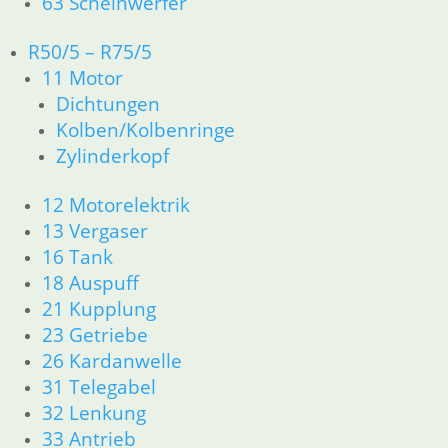
63 Scheinwerfer
In den Warenkorb
R50/5 – R75/5
11 Motor
Einlassventil 42 x 8 mit 45 °
Dichtungen
32,40
Kolben/Kolbenringe
€
Artikelnummer: 1250234
Zylinderkopf
inkl. MwSt.
12 Motorelektrik
zzgl.
Versandkosten
13 Vergaser
In den Warenkorb
16 Tank
18 Auspuff
Auslaßvenntil 40 x 8 mit 30 °
21 Kupplung
23 Getriebe
59,50
€
26 Kardanwelle
Artikelnummer: 1338285
31 Telegabel
inkl. MwSt.
32 Lenkung
zzgl.
Versandkosten
33 Antrieb
In den Warenkorb