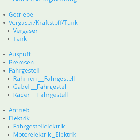
61 Fahrzeugelektrik
62 Instrumente
Getriebe
52 Sitzbank
Vergaser/Kraftstoff/Tank
R80GS bis R100GS PD 1990
Vergaser
11 Motor
Tank
Dichtungen
Kolben/Kolbenringe
Zylinderkopf
Auspuff
12 Motorelektrik
Bremsen
13 Vergaser
Fahrgestell
16 Tank
Rahmen __Fahrgestell
18 Auspuff
Gabel __Fahrgestell
21 Kupplung
Räder __Fahrgestell
23 Getriebe
26 Kardanwelle
Antrieb
31 Telegabel
32 Lenkung
Elektrik
33 Antrieb
Fahrgestellelektrik
34 Bremsen
Motorelektrik _Elektrik
36 Räder