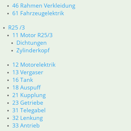
46 Rahmen Verkleidung
für Ventildeckle M8
61 Fahrzeugelektrik
1,80
€
Artikelnummer: 9908142
R25 /3
inkl. MwSt.
11 Motor R25/3
zzgl.
Dichtungen
Versandkosten
In den Warenkorb
Zylinderkopf
Hutmutter
12 Motorelektrik
13 Vergaser
6,80
€
16 Tank
Artikelnummer: 1744330
inkl. MwSt.
18 Auspuff
21 Kupplung
zzgl.
Versandkosten
23 Getriebe
In den Warenkorb
31 Telegabel
Kipphebel I
32 Lenkung
33 Antrieb
119,00
€