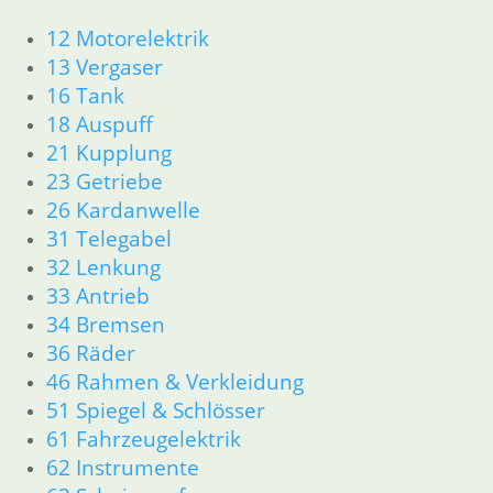
In den Warenkorb
12 Motorelektrik
13 Vergaser
16 Tank
Mutter
18 Auspuff
Ventileinstellschraube
21 Kupplung
1,20
€
23 Getriebe
Artikelnummer: 1744331
26 Kardanwelle
inkl. MwSt.
31 Telegabel
zzgl.
Versandkosten
32 Lenkung
In den Warenkorb
33 Antrieb
34 Bremsen
36 Räder
Ventileinstellschraube
46 Rahmen & Verkleidung
12,50
€
51 Spiegel & Schlösser
Artikelnummer: 1744328
61 Fahrzeugelektrik
inkl. MwSt.
62 Instrumente
zzgl.
Versandkosten