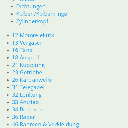
Dichtungen
Zylinderkopf
Kolben/Kolbenringe
12 Motorelektrik
13 Vergaser
Zylinderkopf
16 Tank
18 Auspuff
12 Motorelektrik
21 Kupplung
13 Vergaser
23 Getriebe
16 Tank
31 Telegabel
18 Auspuff
32 Lenkung
21 Kupplung
33 Antrieb
23 Getriebe
34 Bremsen
26 Kardanwelle
36 Räder
46 Rahmen Verkleidung R25/3
31 Telegabel
51 Spiegel & Schlösser
32 Lenkung
61 Fahrzeugelektrik
33 Antrieb
62 Instrumente
34 Bremsen
63 Scheinwerfer
36 Räder
R26 & R27
46 Rahmen & Verkleidung
11 Motor