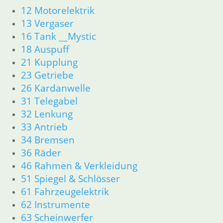
Zylinderkopf
12 Motorelektrik
Kolben/Kolbenringe
13 Vergaser
12 Motorelektrik
16 Tank __Mystic
13 Vergaser
18 Auspuff
16 Tank
18 Auspuff
21 Kupplung
21 Kupplung
23 Getriebe
23 Getriebe
26 Kardanwelle
31 Telegabel
31 Telegabel
26 Kardanwelle
32 Lenkung
32 Lenkung
33 Antrieb
33 Antrieb
34 Bremsen
36 Räder
36 Räder
34 Bremsen
46 Rahmen & Verkleidung
46 Rahmen & Verkleidung
51 Spiegel & Schlösser __PDR80Basic
51 Spiegel & Schlösser
52 Sitzbank
61 Fahrzeugelektrik
61 Fahrzeugelektrik
62 Instrumente
62 Instrumente
63 Scheinwerfer
63 Scheinwerfer