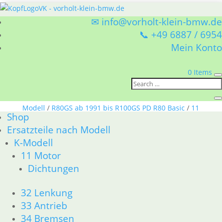
✉ info@vorholt-klein-bmw.de
📞 +49 6887 / 6954
Mein Konto
0 Items
Sie befinden sich hier:
Shop
/
Ersatzteile nach
Modell
/
R80GS ab 1991 bis R100GS PD R80 Basic
/
11
Shop
Motor
/ Zylinderkopf
Ersatzteile nach Modell
Zylinderkopf
K-Modell
11 Motor
BMW 11 Motor Zylinderkopf
Dichtungen
Nach
Alle 14 Ergebnisse werden angezeigt
Aktualität
32 Lenkung
sortiert
33 Antrieb
34 Bremsen
Stehbolzen am Zylinderkopf