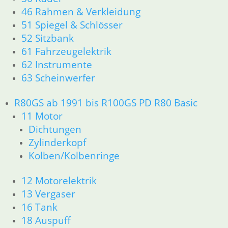
34 Bremsen
46 Rahmen & Verkleidung
36 Räder
51 Spiegel & Schlösser
46 Rahmen & Verkleidung R60/6 – R90/S
52 Sitzbank
51 Spiegel & Schlösser
61 Fahrzeugelektrik
52 Sitzbank
62 Instrumente
61 Fahrzeugelektrik
63 Scheinwerfer
62 Instrumente
R 60/7 – R 100 RT Bj. 1976 – 1979
11 Motor
R80GS ab 1991 bis R100GS PD R80 Basic
Dichtungen
11 Motor
Kolben/Kolbenringe
Dichtungen
Zylinderkopf
Zylinderkopf
12 Motorelektrik
Kolben/Kolbenringe
13 Vergaser
16 Tank
12 Motorelektrik
18 Auspuff
13 Vergaser
21 Kupplung
16 Tank
23 Getriebe
26 Kardanwelle
18 Auspuff