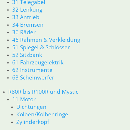
31 Telegabel
Zylinderkopf
32 Lenkung
Kolben/Kolbenringe
33 Antrieb
12 Motorelektrik
34 Bremsen
13 Vergaser
36 Räder
16 Tank
18 Auspuff
46 Rahmen & Verkleidung
21 Kupplung
51 Spiegel & Schlösser
23 Getriebe
52 Sitzbank
34 Bremsen
61 Fahrzeugelektrik
36 Räder
62 Instrumente
46 Rahmen & Verkleidung
63 Scheinwerfer
51 Spiegel & Schlösser
52 Sitzbank
R80R bis R100R und Mystic
61 Fahrzeugelektrik
62 Instrumente
11 Motor
63 Scheinwerfer
Dichtungen
R80GS ab 1991 bis R100GS PD R80 Basic
Kolben/Kolbenringe
11 Motor
Zylinderkopf
Dichtungen