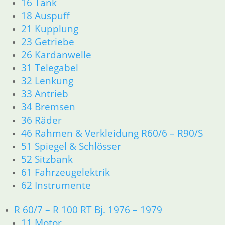
16 Tank
18 Auspuff
5,00
€
Artikelnummer: 1338426
21 Kupplung
inkl. MwSt.
23 Getriebe
26 Kardanwelle
zzgl.
Versandkosten
31 Telegabel
In den Warenkorb
32 Lenkung
Shop
33 Antrieb
Ersatzteile nach Modell
34 Bremsen
K-Modell
36 Räder
11 Motor
46 Rahmen & Verkleidung R60/6 – R90/S
Dichtungen
32 Lenkung
51 Spiegel & Schlösser
33 Antrieb
52 Sitzbank
34 Bremsen
61 Fahrzeugelektrik
46 Rahmen Verkleidung
62 Instrumente
61 Fahrzeugelektrik
R25 /3
R 60/7 – R 100 RT Bj. 1976 – 1979
11 Motor R25/3
11 Motor
Dichtungen