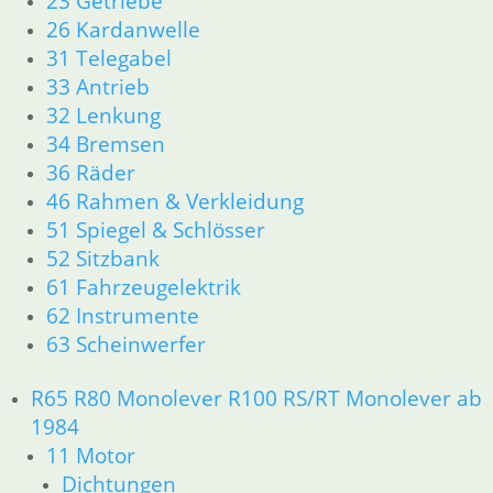
23 Getriebe
26 Kardanwelle
11 Motor
Dichtungen
31 Telegabel
Zylinderkopf
33 Antrieb
12 Motorelektrik
32 Lenkung
13 Vergaser
34 Bremsen
16 Tank
36 Räder
18 Auspuff
46 Rahmen & Verkleidung
21 Kupplung
51 Spiegel & Schlösser
23 Getriebe
26 Kardanwelle
52 Sitzbank
31 Telegabel
61 Fahrzeugelektrik
32 Lenkung
62 Instrumente
33 Antrieb
63 Scheinwerfer
34 Bremsen
36 Räder
R65 R80 Monolever R100 RS/RT Monolever ab
46 Rahmen & Verkleidung
1984
51 Spiegel & Schlösser
11 Motor
61 Fahrzeugelektrik
Dichtungen
62 Instrumente