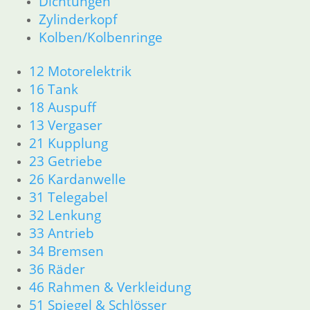
Dichtungen
21 Kupplung
Zylinderkopf
23 Getriebe
Kolben/Kolbenringe
26 Kardanwelle
31 Telegabel
12 Motorelektrik
33 Antrieb
16 Tank
32 Lenkung
18 Auspuff
34 Bremsen
36 Räder
13 Vergaser
46 Rahmen & Verkleidung
21 Kupplung
51 Spiegel & Schlösser
23 Getriebe
52 Sitzbank
26 Kardanwelle
61 Fahrzeugelektrik
31 Telegabel
62 Instrumente
32 Lenkung
63 Scheinwerfer
33 Antrieb
R65 R80 Monolever R100 RS/RT Monolever ab 1984
34 Bremsen
11 Motor
Dichtungen
36 Räder
Kolben/Kolbenringe
46 Rahmen & Verkleidung
Zylinderkopf
51 Spiegel & Schlösser