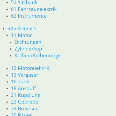
51 Spiegel & Schlösser
52 Sitzbank
52 Sitzbank
61 Fahrzeugelektrik
61 Fahrzeugelektrik
62 Instrumente
62 Instrumente
63 Scheinwerfer
R45 & R65LS
R60/6 – R90/S
11 Motor
11 Motor
Dichtungen
Dichtungen
Zylinderkopf
Kolben/Kolbenringe
Zylinderkopf
Kolben/Kolbenringe
12 Motorelektrik
13 Vergaser
12 Motorelektrik
16 Tank
13 Vergaser
18 Auspuff
16 Tank
21 Kupplung
18 Auspuff
23 Getriebe
21 Kupplung
26 Kardanwelle
23 Getriebe
31 Telegabel
34 Bremsen
32 Lenkung
33 Antrieb
36 Räder