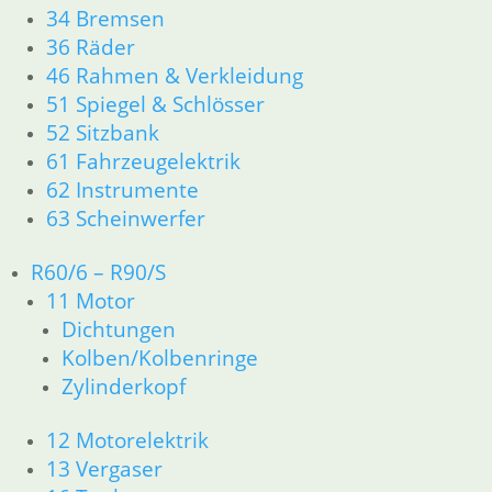
34 Bremsen
36 Räder
Auslaßventil 36 x 7 mit 45 °
46 Rahmen & Verkleidung
51 Spiegel & Schlösser
38,50
€
52 Sitzbank
Artikelnummer: 1336899
61 Fahrzeugelektrik
inkl. MwSt.
62 Instrumente
zzgl.
Versandkosten
63 Scheinwerfer
In den Warenkorb
R60/6 – R90/S
Ventildeckel rund
11 Motor
49,00
€
Dichtungen
Artikelnummer: 1250240
Kolben/Kolbenringe
inkl. MwSt.
Zylinderkopf
zzgl.
Versandkosten
In den Warenkorb
12 Motorelektrik
13 Vergaser
Ventildeckeldichtung