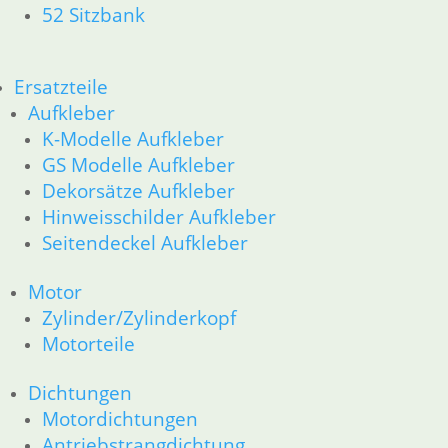
52 Sitzbank
R80G/S R65G/S bis R80ST
11 Motor
Dichtungen
Ersatzteile
Zylinderkopf
Kolben/Kolbenringe
Aufkleber
12 Motorelektrik
K-Modelle Aufkleber
16 Tank
GS Modelle Aufkleber
18 Auspuff
Dekorsätze Aufkleber
13 Vergaser
Hinweisschilder Aufkleber
21 Kupplung
Seitendeckel Aufkleber
23 Getriebe
26 Kardanwelle
Motor
31 Telegabel
Zylinder/Zylinderkopf
32 Lenkung
33 Antrieb
Motorteile
34 Bremsen
36 Räder
Dichtungen
46 Rahmen & Verkleidung
Motordichtungen
51 Spiegel & Schlösser
Antriebstrangdichtung