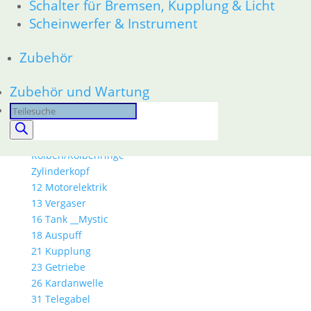
Schalter für Bremsen, Kupplung & Licht
46 Rahmen & Verkleidung
Scheinwerfer & Instrument
51 Spiegel & Schlösser
52 Sitzbank
Zubehör
61 Fahrzeugelektrik
62 Instrumente
Zubehör und Wartung
63 Scheinwerfer
R80R bis R100R und Mystic
Products
11 Motor
search
Dichtungen
Kolben/Kolbenringe
Zylinderkopf
12 Motorelektrik
13 Vergaser
16 Tank __Mystic
18 Auspuff
21 Kupplung
23 Getriebe
26 Kardanwelle
31 Telegabel