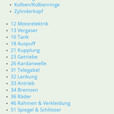
63 Scheinwerfer
Kolben/Kolbenringe
R50/5 – R75/5
Zylinderkopf
11 Motor
Dichtungen
12 Motorelektrik
Kolben/Kolbenringe
13 Vergaser
Zylinderkopf
16 Tank
12 Motorelektrik
18 Auspuff
13 Vergaser
21 Kupplung
16 Tank
23 Getriebe
18 Auspuff
21 Kupplung
26 Kardanwelle
23 Getriebe
31 Telegabel
26 Kardanwelle
32 Lenkung
31 Telegabel
33 Antrieb
32 Lenkung
34 Bremsen
33 Antrieb
36 Räder
34 Bremsen
46 Rahmen & Verkleidung
36 Räder
46 Rahmen & Verkleidung
51 Spiegel & Schlösser