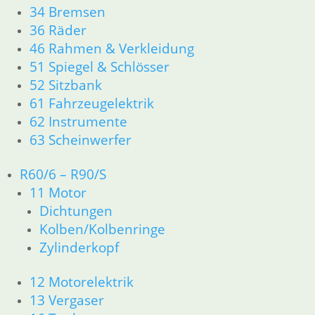
Service
34 Bremsen
36 Räder
Kontakt
46 Rahmen & Verkleidung
Warenkorb
51 Spiegel & Schlösser
Mein Konto
52 Sitzbank
Links
61 Fahrzeugelektrik
Newsletter Anmeldung
62 Instrumente
Newsletter Abmeldung
63 Scheinwerfer
Information
R60/6 – R90/S
Impressum
11 Motor
AGB
Dichtungen
Datenschutzerklärung
Kolben/Kolbenringe
Zahlung und Lieferung
Zylinderkopf
Cookie-Richtlinie (EU)
Widerrufsbelehrung
12 Motorelektrik
13 Vergaser
Vertrag widerrufen