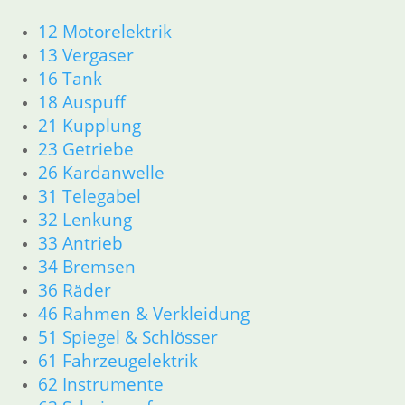
zzgl.
Warenkorb
12 Motorelektrik
Versandkosten
13 Vergaser
In den
16 Tank
Warenkorb
18 Auspuff
21 Kupplung
23 Getriebe
26 Kardanwelle
31 Telegabel
32 Lenkung
33 Antrieb
Filz für
Entlüfterschraube
Bremshebel
Brembo
34 Bremsen
Staubkappe
hinten
Brembo
6,80
€
36 Räder
Entlüfterventil
1,90
€
Artikelnummer:
46 Rahmen & Verkleidung
4,50
€
Artikelnummer:
1236793
51 Spiegel & Schlösser
Artikelnummer:
1230360
inkl. MwSt.
61 Fahrzeugelektrik
1236794
inkl. MwSt.
inkl. MwSt.
zzgl.
62 Instrumente
zzgl.
Versandkosten