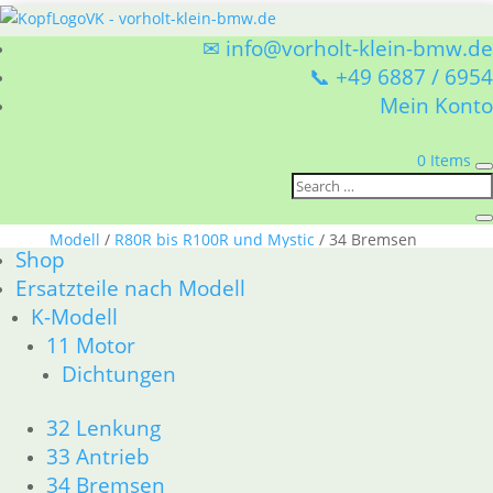
✉ info@vorholt-klein-bmw.de
📞 +49 6887 / 6954
Mein Konto
0 Items
Sie befinden sich hier:
Shop
/
Ersatzteile nach
Modell
/
R80R bis R100R und Mystic
/ 34 Bremsen
Shop
Ersatzteile nach Modell
34 Bremsen
K-Modell
11 Motor
BMW R80R bis R100R und Mystic 34 Bremsen
Dichtungen
Nach
Alle 12 Ergebnisse werden angezeigt
Aktualität
32 Lenkung
sortiert
33 Antrieb
34 Bremsen