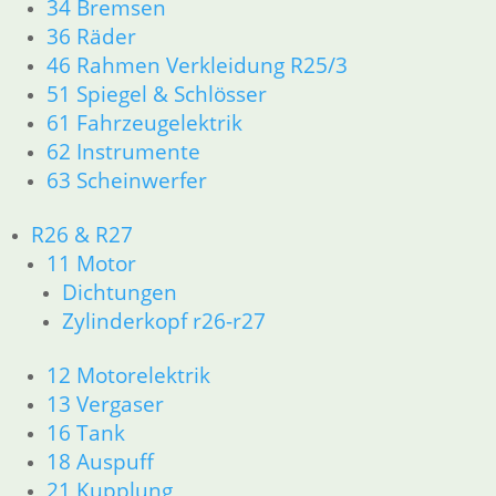
34 Bremsen
36 Räder
46 Rahmen Verkleidung R25/3
51 Spiegel & Schlösser
61 Fahrzeugelektrik
62 Instrumente
63 Scheinwerfer
Bremslichtschalter
Bremsleitungshalter
36,50
€
Gabelbrücke
R26 & R27
Bremslicht
Artikelnummer:
Schalter
5,90
€
11 Motor
1459747
29,50
€
Artikelnummer:
Dichtungen
inkl. MwSt.
1457233
Artikelnummer:
Zylinderkopf r26-r27
inkl. MwSt.
1459569
zzgl.
inkl. MwSt.
Versandkosten
12 Motorelektrik
zzgl.
13 Vergaser
Versandkosten
zzgl.
In den
Versandkosten
Warenkorb
16 Tank
In den
18 Auspuff
Warenkorb
In den
21 Kupplung
Warenkorb