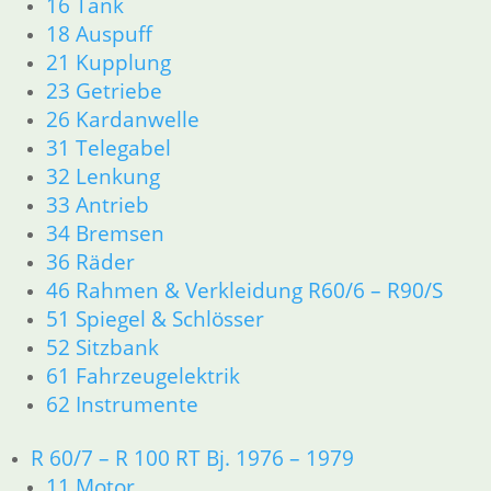
16 Tank
Teilesuche und Referenzummern
18 Auspuff
21 Kupplung
Besuchen Sie realoem.com mit Explosionszeichnungen für Ihre
Ersatzteilsuche.
23 Getriebe
26 Kardanwelle
31 Telegabel
32 Lenkung
33 Antrieb
34 Bremsen
36 Räder
46 Rahmen & Verkleidung R60/6 – R90/S
51 Spiegel & Schlösser
52 Sitzbank
61 Fahrzeugelektrik
62 Instrumente
R 60/7 – R 100 RT Bj. 1976 – 1979
11 Motor