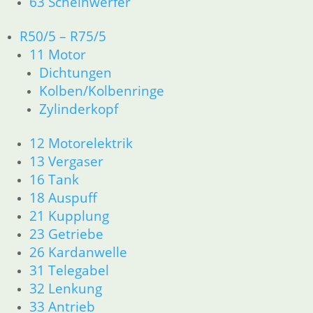
63 Scheinwerfer
zzgl.
Versandkosten
Versandkosten
In den
In den
R50/5 – R75/5
Warenkorb
In den
Warenkorb
11 Motor
Warenkorb
Dichtungen
Kolben/Kolbenringe
Zylinderkopf
Shop
12 Motorelektrik
13 Vergaser
Ersatzteile nach Modell
16 Tank
18 Auspuff
Ersatzteile
21 Kupplung
23 Getriebe
Zubehör und Wartung
26 Kardanwelle
Products
31 Telegabel
search
32 Lenkung
Alle Preise inkl. der gesetzl. MwSt. und zzgl. Versand_
33 Antrieb