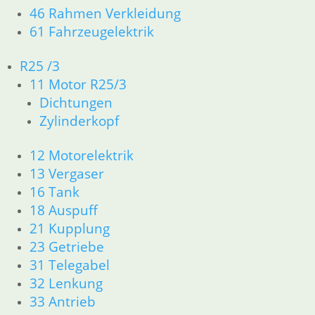
46 Rahmen Verkleidung
61 Fahrzeugelektrik
Bremsflüssigkeit
Scheibe am
R25 /3
DOT 4 in 500 ml
Bremsschlüssel
11 Motor R25/3
7,90
€
1,95
€
Dichtungen
Artikelnummer:
Artikelnummer:
0139896
3060107
Zylinderkopf
Reparatursatz
Doppelkolben
inkl. MwSt.
inkl. MwSt.
32/34
Bremssattel
12 Motorelektrik
vorne
zzgl.
zzgl.
13 Vergaser
Versandkosten
Versandkosten
89,70
€
16 Tank
Artikelnummer:
In den
In den
18 Auspuff
2331631
Warenkorb
Warenkorb
21 Kupplung
inkl. MwSt.
23 Getriebe
zzgl.
31 Telegabel
Versandkosten
32 Lenkung
In den
33 Antrieb
Warenkorb