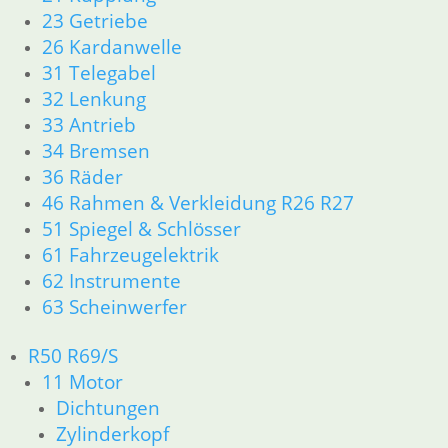
23 Getriebe
26 Kardanwelle
31 Telegabel
32 Lenkung
33 Antrieb
34 Bremsen
Bremsbelagsatz
36 Räder
38,00
€
46 Rahmen & Verkleidung R26 R27
Artikelnummer:
Bremsbacken
MCB680SV
51 Spiegel & Schlösser
Satz hinten ab
9/89
inkl. MwSt.
61 Fahrzeugelektrik
48,50
€
62 Instrumente
zzgl.
Bremsscheibe
Artikelnummer:
für
63 Scheinwerfer
Versandkosten
Doppelscheiben
MCS945
Anlage
inkl. MwSt.
In den
R50 R69/S
225,00
€
Warenkorb
11 Motor
Artikelnummer:
zzgl.
2316067/8
Versandkosten
Dichtungen
inkl. MwSt.
Zylinderkopf
In den