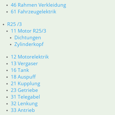
4
46 Rahmen Verkleidung
→
61 Fahrzeugelektrik
R25 /3
Flanschdichtung Vergaser
11 Motor R25/3
7,90
€
Dichtungen
Artikelnummer: 0042146
Zylinderkopf
inkl. MwSt.
12 Motorelektrik
zzgl.
Versandkosten
13 Vergaser
In den Warenkorb
16 Tank
Flanschdichtung
18 Auspuff
21 Kupplung
7,90
€
23 Getriebe
Artikelnummer: 0042145
31 Telegabel
inkl. MwSt.
32 Lenkung
zzgl.
Versandkosten
33 Antrieb
In den Warenkorb