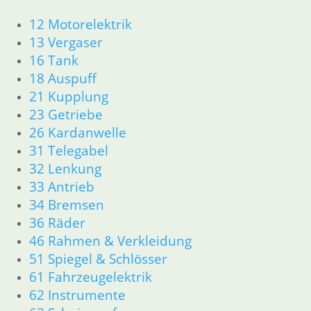
Gummiring im Getriebe R 50
/ R 50/2 / R 60 / R 60/2
12 Motorelektrik
13 Vergaser
4,50
€
16 Tank
Artikelnummer: 0043163
18 Auspuff
inkl. MwSt.
21 Kupplung
zzgl.
Versandkosten
23 Getriebe
In den Warenkorb
26 Kardanwelle
31 Telegabel
Kaltstarter Zug links kurz
32 Lenkung
17,75
€
33 Antrieb
Artikelnummer: 1255976
34 Bremsen
inkl. MwSt.
36 Räder
zzgl.
Versandkosten
46 Rahmen & Verkleidung
In den Warenkorb
51 Spiegel & Schlösser
61 Fahrzeugelektrik
Kaltstarter Zug rechts lang
62 Instrumente
17,75
€