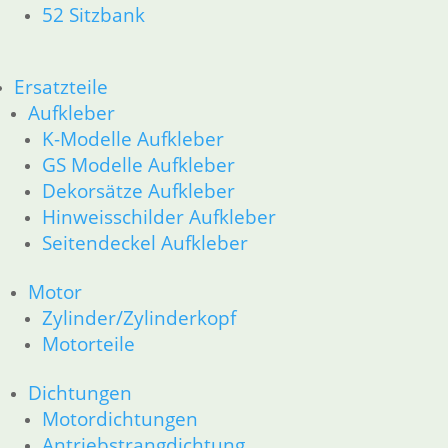
52 Sitzbank
63 Scheinwerfer
R80GS ab 1991 bis R100GS PD R80 Basic
11 Motor
Dichtungen
Ersatzteile
Zylinderkopf
Aufkleber
Kolben/Kolbenringe
K-Modelle Aufkleber
12 Motorelektrik
GS Modelle Aufkleber
13 Vergaser
Dekorsätze Aufkleber
16 Tank
Hinweisschilder Aufkleber
18 Auspuff
Seitendeckel Aufkleber
21 Kupplung
23 Getriebe
Motor
31 Telegabel
26 Kardanwelle
Zylinder/Zylinderkopf
32 Lenkung
Motorteile
33 Antrieb
36 Räder
Dichtungen
34 Bremsen
Motordichtungen
46 Rahmen & Verkleidung
Antriebstrangdichtung