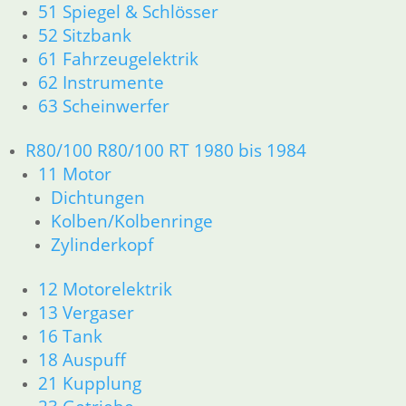
46 Rahmen Verkleidung
51 Spiegel & Schlösser
61 Fahrzeugelektrik
52 Sitzbank
R25 /3
61 Fahrzeugelektrik
11 Motor R25/3
62 Instrumente
Dichtungen
63 Scheinwerfer
Zylinderkopf
12 Motorelektrik
R80/100 R80/100 RT 1980 bis 1984
13 Vergaser
11 Motor
16 Tank
Dichtungen
18 Auspuff
21 Kupplung
Kolben/Kolbenringe
23 Getriebe
Zylinderkopf
31 Telegabel
32 Lenkung
12 Motorelektrik
33 Antrieb
13 Vergaser
34 Bremsen
16 Tank
36 Räder
18 Auspuff
46 Rahmen Verkleidung R25/3
21 Kupplung
51 Spiegel & Schlösser
61 Fahrzeugelektrik