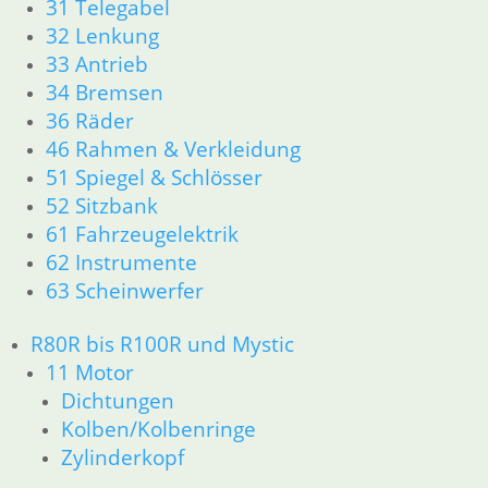
31 Telegabel
11 Motor
32 Lenkung
Dichtungen
33 Antrieb
Kolben/Kolbenringe
34 Bremsen
Zylinderkopf
12 Motorelektrik
36 Räder
13 Vergaser
46 Rahmen & Verkleidung
16 Tank
51 Spiegel & Schlösser
18 Auspuff
52 Sitzbank
21 Kupplung
61 Fahrzeugelektrik
23 Getriebe
62 Instrumente
26 Kardanwelle
63 Scheinwerfer
31 Telegabel
32 Lenkung
33 Antrieb
R80R bis R100R und Mystic
34 Bremsen
11 Motor
36 Räder
Dichtungen
46 Rahmen & Verkleidung
Kolben/Kolbenringe
51 Spiegel & Schlösser
Zylinderkopf
52 Sitzbank