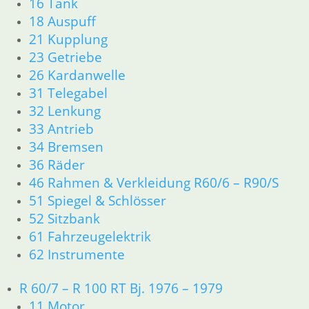
16 Tank
Artikelnummer: 1337692
18 Auspuff
inkl. MwSt.
21 Kupplung
23 Getriebe
zzgl.
Versandkosten
26 Kardanwelle
In den Warenkorb
31 Telegabel
32 Lenkung
Düsennadel / Nadel für
33 Antrieb
Gasschieber
34 Bremsen
36 Räder
7,80
€
Artikelnummer: 1255840
46 Rahmen & Verkleidung R60/6 – R90/S
inkl. MwSt.
51 Spiegel & Schlösser
52 Sitzbank
zzgl.
Versandkosten
61 Fahrzeugelektrik
In den Warenkorb
62 Instrumente
Vergaser Dichtsatz kpl.
R 60/7 – R 100 RT Bj. 1976 – 1979
4,90
€
11 Motor
Artikelnummer: 000641