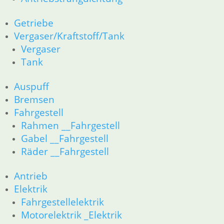
51 Spiegel & Schlösser __PDR80Basic
52 Sitzbank
Getriebe
61 Fahrzeugelektrik
Vergaser/Kraftstoff/Tank
62 Instrumente
Vergaser
63 Scheinwerfer
R80G/S R65G/S bis R80ST
Tank
11 Motor
Dichtungen
Auspuff
Zylinderkopf
Bremsen
Kolben/Kolbenringe
Fahrgestell
12 Motorelektrik
Rahmen __Fahrgestell
16 Tank
Gabel __Fahrgestell
18 Auspuff
Räder __Fahrgestell
13 Vergaser
21 Kupplung
23 Getriebe
Antrieb
26 Kardanwelle
Elektrik
31 Telegabel
Fahrgestellelektrik
32 Lenkung
Motorelektrik _Elektrik
33 Antrieb