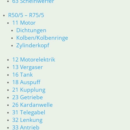
63 Scheinwerfer
Artikelnummer: 1255977
inkl. MwSt.
R50/5 – R75/5
11 Motor
zzgl.
Versandkosten
Dichtungen
In den Warenkorb
Kolben/Kolbenringe
Zylinderkopf
Klemmfeder für
Schwimmernadel
12 Motorelektrik
13 Vergaser
1,60
€
16 Tank
Artikelnummer: 1335320
18 Auspuff
inkl. MwSt.
21 Kupplung
zzgl.
Versandkosten
23 Getriebe
In den Warenkorb
26 Kardanwelle
31 Telegabel
Kolben mit Deckel und
32 Lenkung
Membrane
33 Antrieb