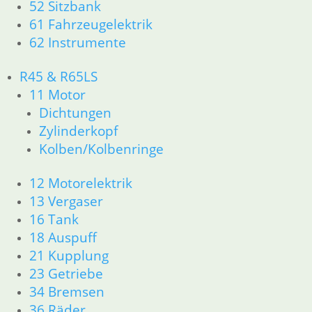
52 Sitzbank
46 Rahmen & Verkleidung
61 Fahrzeugelektrik
51 Spiegel & Schlösser
62 Instrumente
61 Fahrzeugelektrik
62 Instrumente
R45 & R65LS
63 Scheinwerfer
11 Motor
R50/5 – R75/5
Dichtungen
11 Motor
Dichtungen
Zylinderkopf
Kolben/Kolbenringe
Kolben/Kolbenringe
Zylinderkopf
12 Motorelektrik
12 Motorelektrik
13 Vergaser
13 Vergaser
16 Tank
16 Tank
18 Auspuff
18 Auspuff
21 Kupplung
21 Kupplung
23 Getriebe
23 Getriebe
26 Kardanwelle
31 Telegabel
34 Bremsen
32 Lenkung
36 Räder