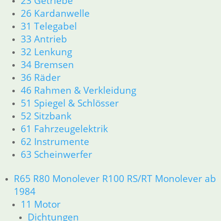
23 Getriebe
62 Instrumente
26 Kardanwelle
63 Scheinwerfer
31 Telegabel
R26 & R27
33 Antrieb
11 Motor
32 Lenkung
Dichtungen
34 Bremsen
Zylinderkopf r26-r27
36 Räder
12 Motorelektrik
46 Rahmen & Verkleidung
13 Vergaser
16 Tank
51 Spiegel & Schlösser
18 Auspuff
52 Sitzbank
21 Kupplung
61 Fahrzeugelektrik
23 Getriebe
62 Instrumente
26 Kardanwelle
63 Scheinwerfer
31 Telegabel
32 Lenkung
R65 R80 Monolever R100 RS/RT Monolever ab
33 Antrieb
1984
34 Bremsen
11 Motor
36 Räder
46 Rahmen & Verkleidung R26 R27
Dichtungen