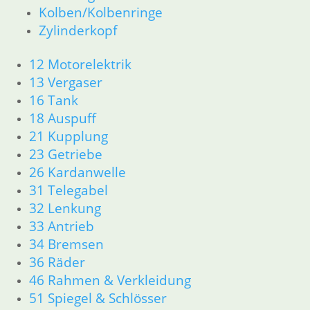
51 Spiegel & Schlösser
Kolben/Kolbenringe
61 Fahrzeugelektrik
Zylinderkopf
62 Instrumente
63 Scheinwerfer
12 Motorelektrik
R50 R69/S
13 Vergaser
11 Motor
16 Tank
Dichtungen
18 Auspuff
Zylinderkopf
21 Kupplung
12 Motorelektrik
13 Vergaser
23 Getriebe
16 Tank
26 Kardanwelle
18 Auspuff
31 Telegabel
21 Kupplung
32 Lenkung
23 Getriebe
33 Antrieb
26 Kardanwelle
34 Bremsen
31 Telegabel
36 Räder
32 Lenkung
33 Antrieb
46 Rahmen & Verkleidung
34 Bremsen
51 Spiegel & Schlösser
36 Räder