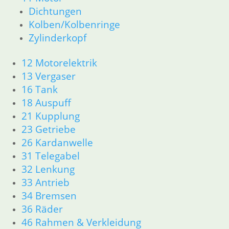
Dichtungen
inkl. MwSt.
Kolben/Kolbenringe
zzgl.
Versandkosten
Zylinderkopf
In den Warenkorb
1
12 Motorelektrik
2
13 Vergaser
3
16 Tank
4
18 Auspuff
→
21 Kupplung
23 Getriebe
Shop
26 Kardanwelle
Ersatzteile nach Modell
31 Telegabel
K-Modell
32 Lenkung
11 Motor
33 Antrieb
Dichtungen
34 Bremsen
32 Lenkung
36 Räder
33 Antrieb
46 Rahmen & Verkleidung
34 Bremsen