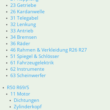
In den Warenkorb
23 Getriebe
26 Kardanwelle
Ansauggummi R 26 + R 27
31 Telegabel
6,00
€
32 Lenkung
Artikelnummer: 0042161
33 Antrieb
inkl. MwSt.
34 Bremsen
36 Räder
zzgl.
Versandkosten
46 Rahmen & Verkleidung R26 R27
In den Warenkorb
51 Spiegel & Schlösser
Ansauggummi R 25/3
61 Fahrzeugelektrik
62 Instrumente
14,00
€
63 Scheinwerfer
Artikelnummer: 0043108
inkl. MwSt.
R50 R69/S
zzgl.
Versandkosten
11 Motor
In den Warenkorb
Dichtungen
Zylinderkopf