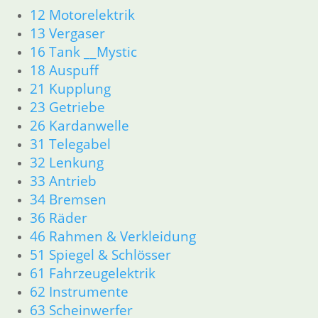
61 Fahrzeugelektrik
12 Motorelektrik
62 Instrumente
13 Vergaser
R45 & R65LS
16 Tank __Mystic
11 Motor
Dichtungen
18 Auspuff
Zylinderkopf
21 Kupplung
Kolben/Kolbenringe
23 Getriebe
12 Motorelektrik
26 Kardanwelle
13 Vergaser
31 Telegabel
16 Tank
32 Lenkung
18 Auspuff
33 Antrieb
21 Kupplung
34 Bremsen
23 Getriebe
34 Bremsen
36 Räder
36 Räder
46 Rahmen & Verkleidung
46 Rahmen & Verkleidung
51 Spiegel & Schlösser
51 Spiegel & Schlösser
61 Fahrzeugelektrik
52 Sitzbank
62 Instrumente
61 Fahrzeugelektrik
63 Scheinwerfer
62 Instrumente