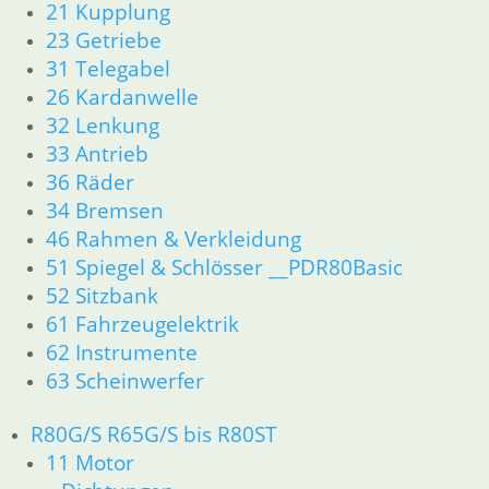
21 Kupplung
26 Kardanwelle
23 Getriebe
31 Telegabel
31 Telegabel
32 Lenkung
26 Kardanwelle
33 Antrieb
32 Lenkung
34 Bremsen
33 Antrieb
36 Räder
46 Rahmen & Verkleidung R60/6 – R90/S
36 Räder
51 Spiegel & Schlösser
34 Bremsen
52 Sitzbank
46 Rahmen & Verkleidung
61 Fahrzeugelektrik
51 Spiegel & Schlösser __PDR80Basic
62 Instrumente
52 Sitzbank
R 60/7 – R 100 RT Bj. 1976 – 1979
61 Fahrzeugelektrik
11 Motor
62 Instrumente
Dichtungen
Kolben/Kolbenringe
63 Scheinwerfer
Zylinderkopf
12 Motorelektrik
R80G/S R65G/S bis R80ST
13 Vergaser
11 Motor
16 Tank