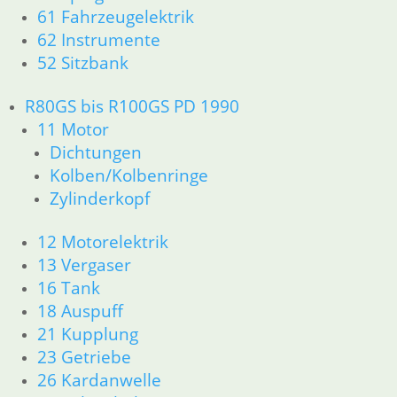
61 Fahrzeugelektrik
12 Motorelektrik
62 Instrumente
13 Vergaser
52 Sitzbank
16 Tank
18 Auspuff
21 Kupplung
R80GS bis R100GS PD 1990
23 Getriebe
11 Motor
26 Kardanwelle
Dichtungen
31 Telegabel
Kolben/Kolbenringe
33 Antrieb
Zylinderkopf
32 Lenkung
34 Bremsen
12 Motorelektrik
36 Räder
13 Vergaser
46 Rahmen & Verkleidung
16 Tank
51 Spiegel & Schlösser
52 Sitzbank
18 Auspuff
61 Fahrzeugelektrik
21 Kupplung
62 Instrumente
23 Getriebe
63 Scheinwerfer
26 Kardanwelle
R65 R80 Monolever R100 RS/RT Monolever ab 1984