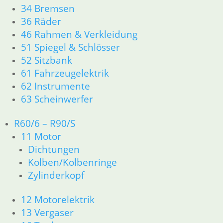
34 Bremsen
139,00
€
36 Räder
Artikelnummer: 1257820
46 Rahmen & Verkleidung
inkl. MwSt.
51 Spiegel & Schlösser
zzgl.
Versandkosten
52 Sitzbank
In den Warenkorb
61 Fahrzeugelektrik
62 Instrumente
Klemmfeder
63 Scheinwerfer
3,75
€
R60/6 – R90/S
Artikelnummer: 1338242
11 Motor
inkl. MwSt.
Dichtungen
zzgl.
Versandkosten
Kolben/Kolbenringe
In den Warenkorb
Zylinderkopf
12 Motorelektrik
Schiebernadel
13 Vergaser
7,90
€