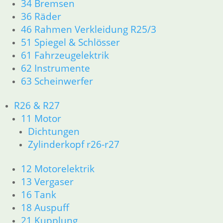
34 Bremsen
36 Räder
Spannschelle für Vergaser
46 Rahmen Verkleidung R25/3
Gummimuffe
51 Spiegel & Schlösser
61 Fahrzeugelektrik
7,50
€
62 Instrumente
Artikelnummer: 0043103
63 Scheinwerfer
inkl. MwSt.
zzgl.
Versandkosten
R26 & R27
In den Warenkorb
11 Motor
Dichtungen
Ansauggummi R 50 / R 50/2 /
Zylinderkopf r26-r27
R 60 / R 60/2
12 Motorelektrik
5,00
€
13 Vergaser
Artikelnummer: 0043161
16 Tank
inkl. MwSt.
18 Auspuff
zzgl.
Versandkosten
21 Kupplung