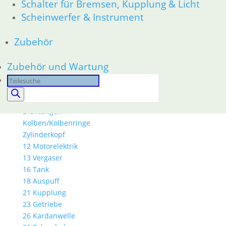
Schalter für Bremsen, Kupplung & Licht
34 Bremsen
Scheinwerfer & Instrument
36 Räder
46 Rahmen & Verkleidung
Zubehör
51 Spiegel & Schlösser
61 Fahrzeugelektrik
Zubehör und Wartung
62 Instrumente
52 Sitzbank
Products
R80GS bis R100GS PD 1990
search
11 Motor
Dichtungen
Kolben/Kolbenringe
Zylinderkopf
12 Motorelektrik
13 Vergaser
16 Tank
18 Auspuff
21 Kupplung
23 Getriebe
26 Kardanwelle