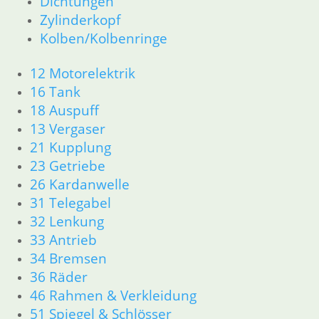
Dichtungen
18 Auspuff
Zylinderkopf
21 Kupplung
Kolben/Kolbenringe
23 Getriebe
26 Kardanwelle
12 Motorelektrik
31 Telegabel
16 Tank
32 Lenkung
33 Antrieb
18 Auspuff
34 Bremsen
13 Vergaser
36 Räder
21 Kupplung
46 Rahmen & Verkleidung
23 Getriebe
51 Spiegel & Schlösser
26 Kardanwelle
52 Sitzbank
31 Telegabel
61 Fahrzeugelektrik
32 Lenkung
62 Instrumente
33 Antrieb
63 Scheinwerfer
R80/100 R80/100 RT 1980 bis 1984
34 Bremsen
11 Motor
36 Räder
Dichtungen
46 Rahmen & Verkleidung
Kolben/Kolbenringe
51 Spiegel & Schlösser
Zylinderkopf