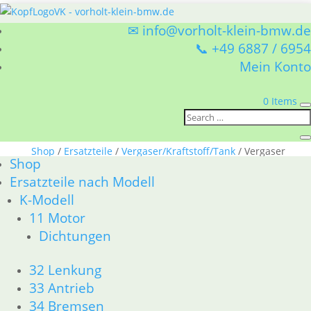
✉ info@vorholt-klein-bmw.de
📞 +49 6887 / 6954
Mein Konto
0 Items
Sie befinden sich hier:
Shop
/
Ersatzteile
/
Vergaser/Kraftstoff/Tank
/ Vergaser
Shop
Vergaser
Ersatzteile nach Modell
K-Modell
BMW Vergaser/Kraftstoff/Tank Vergaser
11 Motor
Nach
1–15 von 53 Ergebnissen werden angezeigt
Dichtungen
Aktualität
sortiert
1
32 Lenkung
2
33 Antrieb
3
34 Bremsen