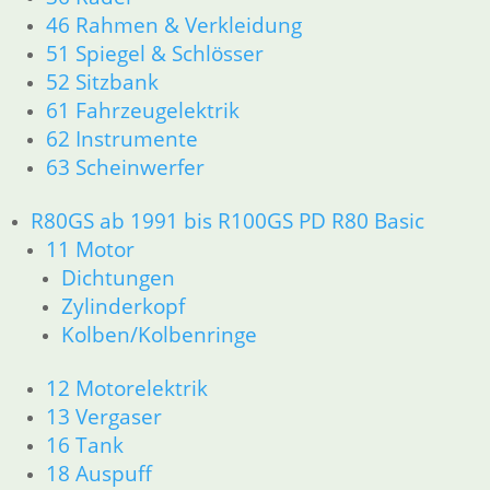
33 Antrieb
46 Rahmen & Verkleidung
34 Bremsen
51 Spiegel & Schlösser
36 Räder
52 Sitzbank
46 Rahmen & Verkleidung
61 Fahrzeugelektrik
51 Spiegel & Schlösser
62 Instrumente
52 Sitzbank
61 Fahrzeugelektrik
63 Scheinwerfer
62 Instrumente
63 Scheinwerfer
R80GS ab 1991 bis R100GS PD R80 Basic
R60/6 – R90/S
11 Motor
11 Motor
Dichtungen
Dichtungen
Zylinderkopf
Kolben/Kolbenringe
Kolben/Kolbenringe
Zylinderkopf
12 Motorelektrik
12 Motorelektrik
13 Vergaser
13 Vergaser
16 Tank
18 Auspuff
16 Tank
21 Kupplung
18 Auspuff
23 Getriebe