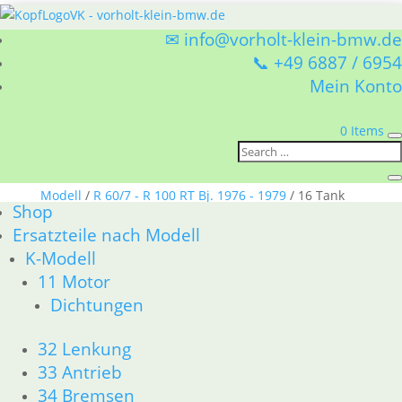
✉ info@vorholt-klein-bmw.de
📞 +49 6887 / 6954
Mein Konto
0 Items
Sie befinden sich hier:
Shop
/
Ersatzteile nach
Modell
/
R 60/7 - R 100 RT Bj. 1976 - 1979
/ 16 Tank
Shop
Ersatzteile nach Modell
16 Tank
K-Modell
11 Motor
BMW R 60/7 - R 100 RT Bj. 1976 - 1979 16 Tank
Dichtungen
Nach
1–15 von 23 Ergebnissen werden angezeigt
Aktualität
1
2
→
32 Lenkung
sortiert
33 Antrieb
34 Bremsen