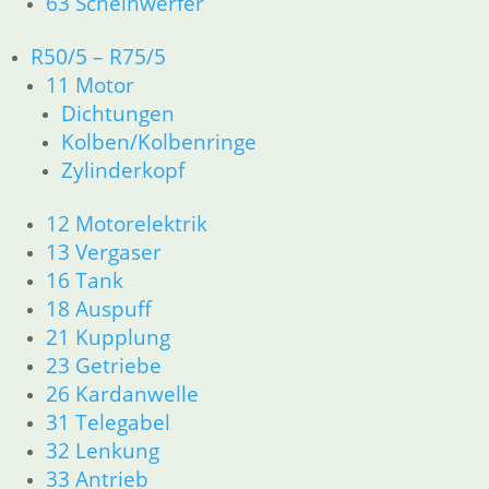
63 Scheinwerfer
R50/5 – R75/5
11 Motor
Dichtung
Benzinschlauch
Dichtungen
Tankfach
glatt 1 m
Gummiauflage
Tank
Kolben/Kolbenringe
9,50
€
6,50
€
5,50
€
Zylinderkopf
Artikelnummer:
Artikelnummer:
4080188
Artikelnummer:
9900902
inkl. MwSt.
1230031
inkl. MwSt.
12 Motorelektrik
inkl. MwSt.
13 Vergaser
zzgl.
zzgl.
16 Tank
Versandkosten
zzgl.
Versandkosten
18 Auspuff
Versandkosten
In den
In den
21 Kupplung
Warenkorb
In den
Warenkorb
23 Getriebe
Warenkorb
26 Kardanwelle
31 Telegabel
32 Lenkung
1
2
→
33 Antrieb