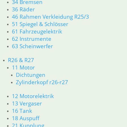
34 Bremsen
36 Räder
46 Rahmen Verkleidung R25/3
Absperrschraube
Tankdeckel
51 Spiegel & Schlösser
Werkzeugfachdeckel
Dichtung
Tankdeckel
Dichtung erste
61 Fahrzeugelektrik
7,90
€
7,80
€
Ausführung
62 Instrumente
Artikelnummer:
Artikelnummer:
5,90
€
4080165
1453148
63 Scheinwerfer
Artikelnummer:
inkl. MwSt.
inkl. MwSt.
1453148A
R26 & R27
zzgl.
inkl. MwSt.
zzgl.
11 Motor
Versandkosten
Versandkosten
zzgl.
Dichtungen
In den
Versandkosten
In den
Zylinderkopf r26-r27
Warenkorb
Warenkorb
In den
12 Motorelektrik
Warenkorb
13 Vergaser
16 Tank
18 Auspuff
21 Kupplung