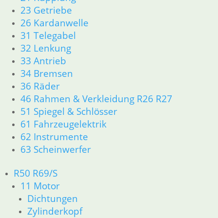
23 Getriebe
26 Kardanwelle
Hinweisschild
31 Telegabel
Helm
Hinweisschild “
32 Lenkung
Rot Kreuz “ am
6,70
€
Tank
33 Antrieb
Artikelnummer:
Tankschutzfolie
4,50
€
ab Bj. 76 bis alle
34 Bremsen
1453617
Monolever
Artikelnummer:
36 Räder
Tanks
inkl. MwSt.
1237917
46 Rahmen & Verkleidung R26 R27
19,50
€
zzgl.
inkl. MwSt.
51 Spiegel & Schlösser
Artikelnummer:
Versandkosten
zzgl.
1453403
61 Fahrzeugelektrik
In den
Versandkosten
inkl. MwSt.
62 Instrumente
Warenkorb
63 Scheinwerfer
In den
zzgl.
Warenkorb
Versandkosten
R50 R69/S
In den
11 Motor
Warenkorb
Dichtungen
Zylinderkopf