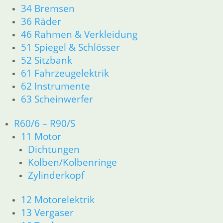
34 Bremsen
36 Räder
Shop
46 Rahmen & Verkleidung
51 Spiegel & Schlösser
Ersatzteile nach Modell
52 Sitzbank
61 Fahrzeugelektrik
Ersatzteile
62 Instrumente
63 Scheinwerfer
Zubehör und Wartung
Products
R60/6 – R90/S
search
11 Motor
Alle Preise inkl. der gesetzl. MwSt. und zzgl. Versand_
Dichtungen
Kolben/Kolbenringe
Service
Zylinderkopf
Kontakt
Warenkorb
12 Motorelektrik
Mein Konto
13 Vergaser
Links