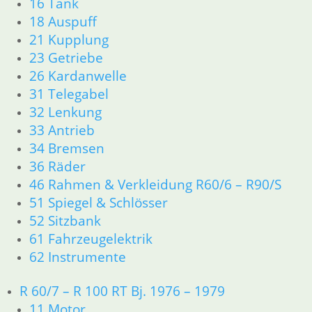
16 Tank
Newsletter Anmeldung
18 Auspuff
Newsletter Abmeldung
21 Kupplung
23 Getriebe
Information
26 Kardanwelle
Impressum
31 Telegabel
AGB
32 Lenkung
Datenschutzerklärung
33 Antrieb
Zahlung und Lieferung
34 Bremsen
Cookie-Richtlinie (EU)
36 Räder
Widerrufsbelehrung
46 Rahmen & Verkleidung R60/6 – R90/S
51 Spiegel & Schlösser
Vertrag widerrufen
52 Sitzbank
Teilesuche und Referenzummern
61 Fahrzeugelektrik
62 Instrumente
Besuchen Sie realoem.com mit Explosionszeichnungen für Ihre
Ersatzteilsuche.
R 60/7 – R 100 RT Bj. 1976 – 1979
11 Motor