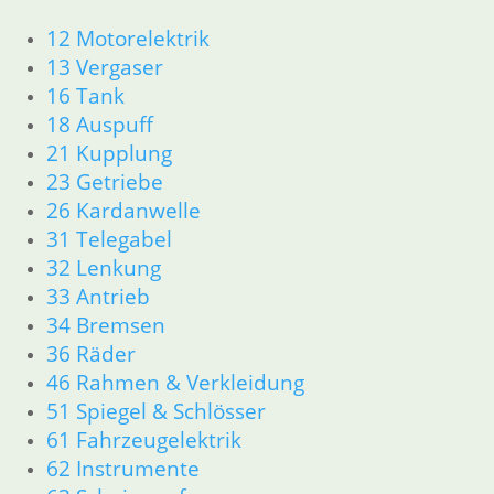
12 Motorelektrik
13 Vergaser
16 Tank
18 Auspuff
Silentgummi
Benzinschlauch
Tankauflage
Garn
21 Kupplung
Tankdeckel kpl.
umflochten 1m
mit Schloß neu,
6,50
€
23 Getriebe
Replica
6,50
€
Artikelnummer:
26 Kardanwelle
139,80
€
Artikelnummer:
1230045
31 Telegabel
Artikelnummer:
9900901
inkl. MwSt.
32 Lenkung
2307168
inkl. MwSt.
33 Antrieb
inkl. MwSt.
zzgl.
zzgl.
Versandkosten
34 Bremsen
zzgl.
Versandkosten
36 Räder
Versandkosten
In den
In den
46 Rahmen & Verkleidung
Warenkorb
In den
Warenkorb
51 Spiegel & Schlösser
Warenkorb
61 Fahrzeugelektrik
62 Instrumente