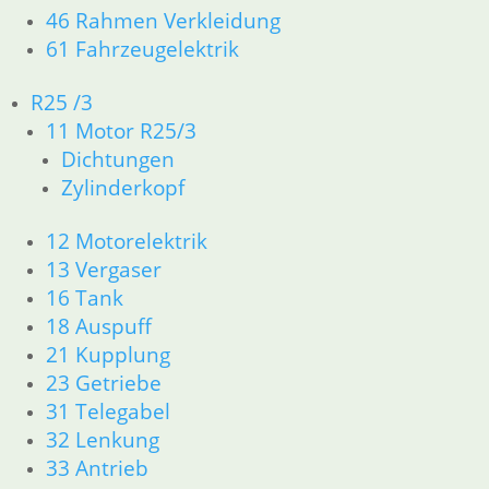
46 Rahmen Verkleidung
61 Fahrzeugelektrik
Schlüssel
R25 /3
Werkzeugfachdeckel
Tank neu
Dichtring
Benzinhahn am
7,90
€
11 Motor R25/3
995,00
€
Tank
Artikelnummer:
Dichtungen
Artikelnummer:
1,00
€
4080172
Zylinderkopf
1452001
Artikelnummer:
inkl. MwSt.
inkl. MwSt.
1040260
12 Motorelektrik
inkl. MwSt.
zzgl.
zzgl.
13 Vergaser
Versandkosten
Versandkosten
zzgl.
16 Tank
Versandkosten
In den
In den
18 Auspuff
Warenkorb
Warenkorb
21 Kupplung
In den
Warenkorb
23 Getriebe
31 Telegabel
32 Lenkung
33 Antrieb