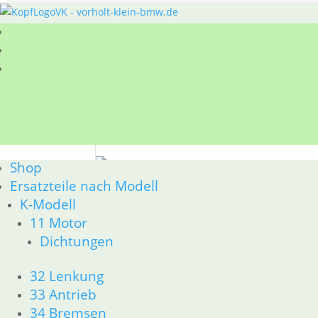
Sie befinden sich hier:
Shop
/
Ersatzteile nach
Shop
18 Auspuff
Ersatzteile nach Modell
K-Modell
BMW R 60/7 - R 100 RT Bj. 1976 - 1979 18 Ausp
11 Motor
Nach
Alle 11 Ergebnisse werden angezeigt
Dichtungen
Aktualität
sortiert
32 Lenkung
33 Antrieb
Auspuffmutter Schlüssel
Kr
34 Bremsen
48,50
€
35