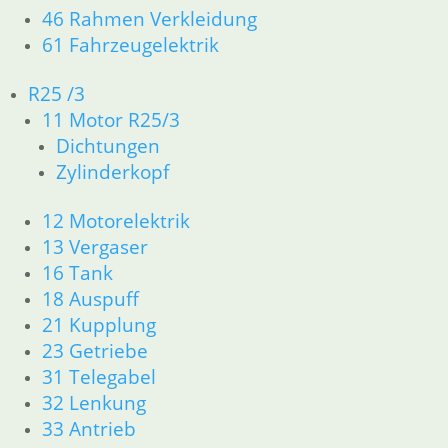
46 Rahmen Verkleidung
Artikelnummer: 1237871
Ar
61 Fahrzeugelektrik
inkl. MwSt.
in
zzgl.
Versandkosten
zz
R25 /3
11 Motor R25/3
In den Warenkorb
We
Dichtungen
Zylinderkopf
12 Motorelektrik
13 Vergaser
Auspuffmutter ab /7 kurze Flügel
Dr
16 Tank
28,75
€
9,
18 Auspuff
Artikelnummer: 1234721
Ar
21 Kupplung
inkl. MwSt.
in
23 Getriebe
zzgl.
Versandkosten
zz
31 Telegabel
In den Warenkorb
In
32 Lenkung
33 Antrieb