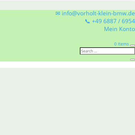
✉ info@vorholt-klein-bmw.de
📞 +49 6887 / 6954
Mein Konto
0 Items
er