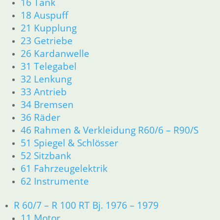
16 Tank
63 Scheinwerfer
18 Auspuff
R50/5 – R75/5
21 Kupplung
11 Motor
Dichtungen
23 Getriebe
Kolben/Kolbenringe
26 Kardanwelle
Zylinderkopf
31 Telegabel
12 Motorelektrik
32 Lenkung
13 Vergaser
33 Antrieb
16 Tank
34 Bremsen
18 Auspuff
36 Räder
21 Kupplung
46 Rahmen & Verkleidung R60/6 – R90/S
23 Getriebe
26 Kardanwelle
51 Spiegel & Schlösser
31 Telegabel
52 Sitzbank
32 Lenkung
61 Fahrzeugelektrik
33 Antrieb
62 Instrumente
34 Bremsen
36 Räder
R 60/7 – R 100 RT Bj. 1976 – 1979
46 Rahmen & Verkleidung
11 Motor
51 Spiegel & Schlösser