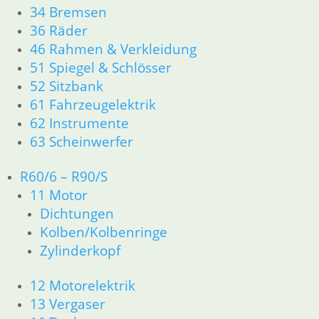
34 Bremsen
11 Motor
36 Räder
Dichtungen
46 Rahmen & Verkleidung
Zylinderkopf
12 Motorelektrik
51 Spiegel & Schlösser
13 Vergaser
52 Sitzbank
16 Tank
61 Fahrzeugelektrik
18 Auspuff
62 Instrumente
21 Kupplung
63 Scheinwerfer
23 Getriebe
26 Kardanwelle
R60/6 – R90/S
31 Telegabel
11 Motor
32 Lenkung
Dichtungen
33 Antrieb
34 Bremsen
Kolben/Kolbenringe
36 Räder
Zylinderkopf
46 Rahmen & Verkleidung
51 Spiegel & Schlösser
12 Motorelektrik
61 Fahrzeugelektrik
13 Vergaser
62 Instrumente