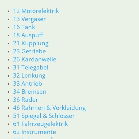
Zylinderkopf
12 Motorelektrik
12 Motorelektrik
13 Vergaser
13 Vergaser
16 Tank
16 Tank
18 Auspuff
18 Auspuff
21 Kupplung
21 Kupplung
23 Getriebe
23 Getriebe
31 Telegabel
26 Kardanwelle
32 Lenkung
31 Telegabel
33 Antrieb
32 Lenkung
34 Bremsen
33 Antrieb
36 Räder
34 Bremsen
46 Rahmen Verkleidung R25/3
36 Räder
51 Spiegel & Schlösser
61 Fahrzeugelektrik
46 Rahmen & Verkleidung
62 Instrumente
51 Spiegel & Schlösser
63 Scheinwerfer
61 Fahrzeugelektrik
R26 & R27
62 Instrumente
11 Motor