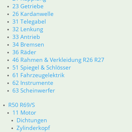
zzgl.
Versandkosten
zz
23 Getriebe
26 Kardanwelle
In den Warenkorb
In
31 Telegabel
32 Lenkung
33 Antrieb
34 Bremsen
Shop
36 Räder
Ersatzteile nach Modell
46 Rahmen & Verkleidung R26 R27
K-Modell
51 Spiegel & Schlösser
11 Motor
61 Fahrzeugelektrik
Dichtungen
62 Instrumente
32 Lenkung
63 Scheinwerfer
33 Antrieb
34 Bremsen
R50 R69/S
46 Rahmen Verkleidung
61 Fahrzeugelektrik
11 Motor
R25 /3
Dichtungen
11 Motor R25/3
Zylinderkopf
Dichtungen