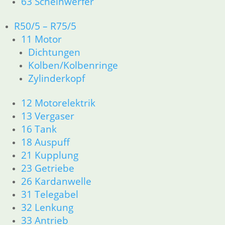
63 Scheinwerfer
Dichtungen
Zylinderkopf r26-r27
R50/5 – R75/5
12 Motorelektrik
11 Motor
13 Vergaser
Dichtungen
16 Tank
18 Auspuff
Kolben/Kolbenringe
21 Kupplung
Zylinderkopf
23 Getriebe
26 Kardanwelle
12 Motorelektrik
31 Telegabel
13 Vergaser
32 Lenkung
16 Tank
33 Antrieb
18 Auspuff
34 Bremsen
21 Kupplung
36 Räder
46 Rahmen & Verkleidung R26 R27
23 Getriebe
51 Spiegel & Schlösser
26 Kardanwelle
61 Fahrzeugelektrik
31 Telegabel
62 Instrumente
32 Lenkung
63 Scheinwerfer
33 Antrieb
R50 R69/S