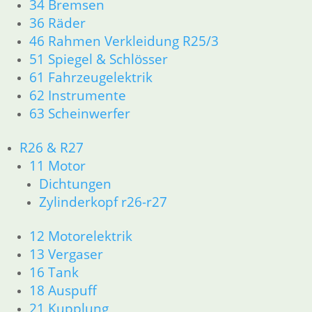
34 Bremsen
36 Räder
Dr
46 Rahmen Verkleidung R25/3
Krümmerschelle 38 er rechts Edelstahl
5,
51 Spiegel & Schlösser
12,50
€
Ar
61 Fahrzeugelektrik
Artikelnummer: 1230432
in
62 Instrumente
inkl. MwSt.
63 Scheinwerfer
zz
zzgl.
Versandkosten
In
R26 & R27
In den Warenkorb
11 Motor
Dichtungen
Zylinderkopf r26-r27
12 Motorelektrik
Schelle zum Topf 40 er Krümmer
Sc
13 Vergaser
8,90
€
8,
16 Tank
Artikelnummer: 1336555
Ar
18 Auspuff
inkl. MwSt.
in
21 Kupplung