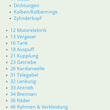
Dichtungen
31 Telegabel
32 Lenkung
Kolben/Kolbenringe
33 Antrieb
Zylinderkopf
34 Bremsen
36 Räder
12 Motorelektrik
46 Rahmen & Verkleidung R60/6 – R90/S
13 Vergaser
51 Spiegel & Schlösser
16 Tank
52 Sitzbank
18 Auspuff
61 Fahrzeugelektrik
21 Kupplung
62 Instrumente
23 Getriebe
R 60/7 – R 100 RT Bj. 1976 – 1979
11 Motor
26 Kardanwelle
Dichtungen
31 Telegabel
Kolben/Kolbenringe
32 Lenkung
Zylinderkopf
33 Antrieb
12 Motorelektrik
34 Bremsen
13 Vergaser
36 Räder
16 Tank
46 Rahmen & Verkleidung
18 Auspuff