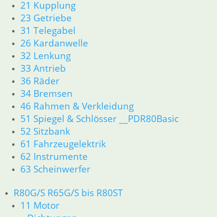
21 Kupplung
61 Fahrzeugelektrik
23 Getriebe
62 Instrumente
31 Telegabel
63 Scheinwerfer
26 Kardanwelle
R80G/S R65G/S bis R80ST
32 Lenkung
11 Motor
33 Antrieb
Dichtungen
Zylinderkopf
36 Räder
Kolben/Kolbenringe
34 Bremsen
12 Motorelektrik
46 Rahmen & Verkleidung
16 Tank
51 Spiegel & Schlösser __PDR80Basic
18 Auspuff
52 Sitzbank
13 Vergaser
61 Fahrzeugelektrik
21 Kupplung
62 Instrumente
23 Getriebe
26 Kardanwelle
63 Scheinwerfer
31 Telegabel
32 Lenkung
R80G/S R65G/S bis R80ST
33 Antrieb
11 Motor
34 Bremsen