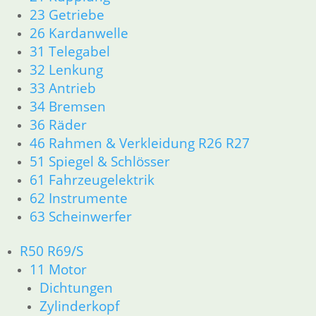
61 Fahrzeugelektrik
23 Getriebe
R25 /3
26 Kardanwelle
11 Motor R25/3
31 Telegabel
Dichtungen
32 Lenkung
Zylinderkopf
12 Motorelektrik
33 Antrieb
13 Vergaser
34 Bremsen
16 Tank
36 Räder
18 Auspuff
46 Rahmen & Verkleidung R26 R27
21 Kupplung
51 Spiegel & Schlösser
23 Getriebe
61 Fahrzeugelektrik
31 Telegabel
62 Instrumente
32 Lenkung
63 Scheinwerfer
33 Antrieb
34 Bremsen
36 Räder
R50 R69/S
46 Rahmen Verkleidung R25/3
11 Motor
51 Spiegel & Schlösser
Dichtungen
61 Fahrzeugelektrik
Zylinderkopf
62 Instrumente