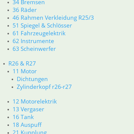
34 Bremsen
In den Warenkorb
36 Räder
46 Rahmen Verkleidung R25/3
Kappe Bremslichtschalter
51 Spiegel & Schlösser
3,50
€
61 Fahrzeugelektrik
Artikelnummer: 1351249
62 Instrumente
inkl. MwSt.
63 Scheinwerfer
zzgl.
Versandkosten
R26 & R27
In den Warenkorb
11 Motor
Shop
Dichtungen
Ersatzteile nach Modell
Zylinderkopf r26-r27
K-Modell
11 Motor
12 Motorelektrik
Dichtungen
13 Vergaser
32 Lenkung
33 Antrieb
16 Tank
34 Bremsen
18 Auspuff
46 Rahmen Verkleidung
21 Kupplung