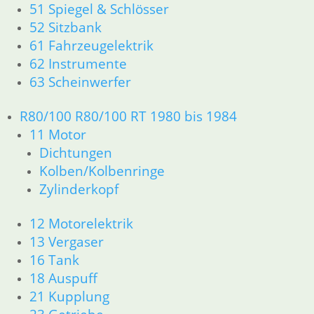
21 Kupplung
51 Spiegel & Schlösser
23 Getriebe
52 Sitzbank
26 Kardanwelle
61 Fahrzeugelektrik
31 Telegabel
62 Instrumente
32 Lenkung
63 Scheinwerfer
33 Antrieb
34 Bremsen
R80/100 R80/100 RT 1980 bis 1984
36 Räder
11 Motor
46 Rahmen & Verkleidung
Dichtungen
51 Spiegel & Schlösser
52 Sitzbank
Kolben/Kolbenringe
61 Fahrzeugelektrik
Zylinderkopf
62 Instrumente
63 Scheinwerfer
12 Motorelektrik
R80/100 R80/100 RT 1980 bis 1984
13 Vergaser
11 Motor
16 Tank
Dichtungen
18 Auspuff
Kolben/Kolbenringe
21 Kupplung
Zylinderkopf
12 Motorelektrik