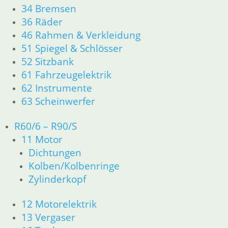
34 Bremsen
51 Spiegel & Schlösser
36 Räder
61 Fahrzeugelektrik
62 Instrumente
46 Rahmen & Verkleidung
63 Scheinwerfer
51 Spiegel & Schlösser
R50/5 – R75/5
52 Sitzbank
11 Motor
61 Fahrzeugelektrik
Dichtungen
62 Instrumente
Kolben/Kolbenringe
63 Scheinwerfer
Zylinderkopf
12 Motorelektrik
R60/6 – R90/S
13 Vergaser
11 Motor
16 Tank
18 Auspuff
Dichtungen
21 Kupplung
Kolben/Kolbenringe
23 Getriebe
Zylinderkopf
26 Kardanwelle
31 Telegabel
12 Motorelektrik
32 Lenkung
13 Vergaser
33 Antrieb