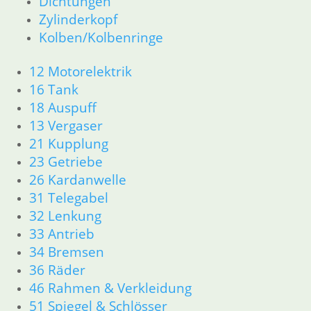
Dichtungen
36 Räder
Zylinderkopf
46 Rahmen & Verkleidung
Kolben/Kolbenringe
51 Spiegel & Schlösser
61 Fahrzeugelektrik
12 Motorelektrik
62 Instrumente
16 Tank
52 Sitzbank
R80GS bis R100GS PD 1990
18 Auspuff
11 Motor
13 Vergaser
Dichtungen
21 Kupplung
Kolben/Kolbenringe
23 Getriebe
Zylinderkopf
26 Kardanwelle
12 Motorelektrik
31 Telegabel
13 Vergaser
32 Lenkung
16 Tank
33 Antrieb
18 Auspuff
21 Kupplung
34 Bremsen
23 Getriebe
36 Räder
26 Kardanwelle
46 Rahmen & Verkleidung
31 Telegabel
51 Spiegel & Schlösser
32 Lenkung