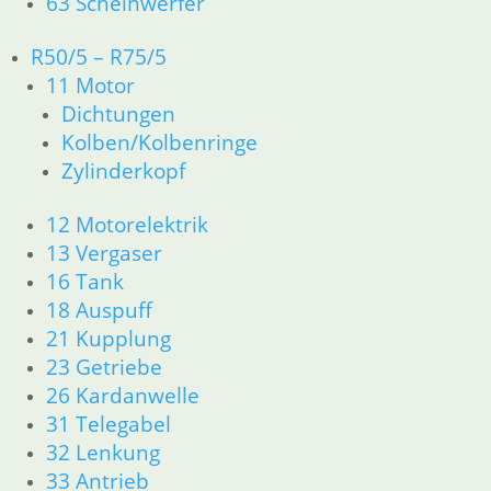
63 Scheinwerfer
61 Fahrzeugelektrik
62 Instrumente
R50/5 – R75/5
63 Scheinwerfer
11 Motor
R50 R69/S
11 Motor
Dichtungen
Dichtungen
Kolben/Kolbenringe
Zylinderkopf
Zylinderkopf
12 Motorelektrik
13 Vergaser
12 Motorelektrik
16 Tank
13 Vergaser
18 Auspuff
16 Tank
21 Kupplung
18 Auspuff
23 Getriebe
21 Kupplung
26 Kardanwelle
31 Telegabel
23 Getriebe
32 Lenkung
26 Kardanwelle
33 Antrieb
31 Telegabel
34 Bremsen
32 Lenkung
36 Räder
33 Antrieb
46 Rahmen & Verkleidung