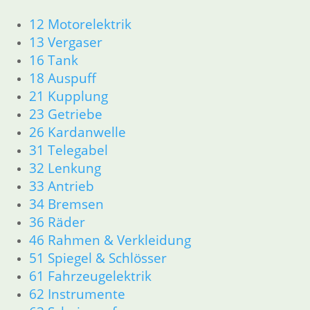
63 Scheinwerfer
12 Motorelektrik
R26 & R27
13 Vergaser
11 Motor
16 Tank
Dichtungen
18 Auspuff
Zylinderkopf r26-r27
12 Motorelektrik
21 Kupplung
13 Vergaser
23 Getriebe
16 Tank
26 Kardanwelle
18 Auspuff
31 Telegabel
21 Kupplung
32 Lenkung
23 Getriebe
33 Antrieb
26 Kardanwelle
34 Bremsen
31 Telegabel
32 Lenkung
36 Räder
33 Antrieb
46 Rahmen & Verkleidung
34 Bremsen
51 Spiegel & Schlösser
36 Räder
61 Fahrzeugelektrik
46 Rahmen & Verkleidung R26 R27
62 Instrumente
51 Spiegel & Schlösser