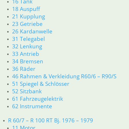
16 Tank
34 Bremsen
18 Auspuff
36 Räder
21 Kupplung
46 Rahmen & Verkleidung
51 Spiegel & Schlösser
23 Getriebe
52 Sitzbank
26 Kardanwelle
61 Fahrzeugelektrik
31 Telegabel
62 Instrumente
32 Lenkung
63 Scheinwerfer
33 Antrieb
R60/6 – R90/S
34 Bremsen
11 Motor
36 Räder
Dichtungen
Kolben/Kolbenringe
46 Rahmen & Verkleidung R60/6 – R90/S
Zylinderkopf
51 Spiegel & Schlösser
12 Motorelektrik
52 Sitzbank
13 Vergaser
61 Fahrzeugelektrik
16 Tank
62 Instrumente
18 Auspuff
21 Kupplung
R 60/7 – R 100 RT Bj. 1976 – 1979
23 Getriebe
11 Motor
26 Kardanwelle