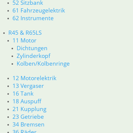
52 Sitzbank
R45 & R65LS
61 Fahrzeugelektrik
11 Motor
62 Instrumente
Dichtungen
Zylinderkopf
R45 & R65LS
Kolben/Kolbenringe
11 Motor
12 Motorelektrik
Dichtungen
13 Vergaser
16 Tank
Zylinderkopf
18 Auspuff
Kolben/Kolbenringe
21 Kupplung
23 Getriebe
12 Motorelektrik
34 Bremsen
13 Vergaser
36 Räder
16 Tank
46 Rahmen & Verkleidung
18 Auspuff
51 Spiegel & Schlösser
21 Kupplung
52 Sitzbank
23 Getriebe
61 Fahrzeugelektrik
62 Instrumente
34 Bremsen
63 Scheinwerfer
36 Räder