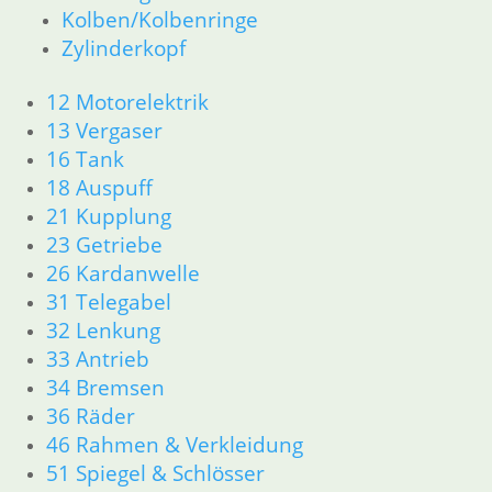
Dichtungen
Kolben/Kolbenringe
Kolben/Kolbenringe
Zylinderkopf
Zylinderkopf
12 Motorelektrik
12 Motorelektrik
13 Vergaser
13 Vergaser
16 Tank
16 Tank
18 Auspuff
18 Auspuff
21 Kupplung
21 Kupplung
23 Getriebe
26 Kardanwelle
23 Getriebe
31 Telegabel
26 Kardanwelle
32 Lenkung
31 Telegabel
33 Antrieb
32 Lenkung
34 Bremsen
33 Antrieb
36 Räder
34 Bremsen
46 Rahmen & Verkleidung
36 Räder
51 Spiegel & Schlösser
52 Sitzbank
46 Rahmen & Verkleidung
61 Fahrzeugelektrik
51 Spiegel & Schlösser
62 Instrumente