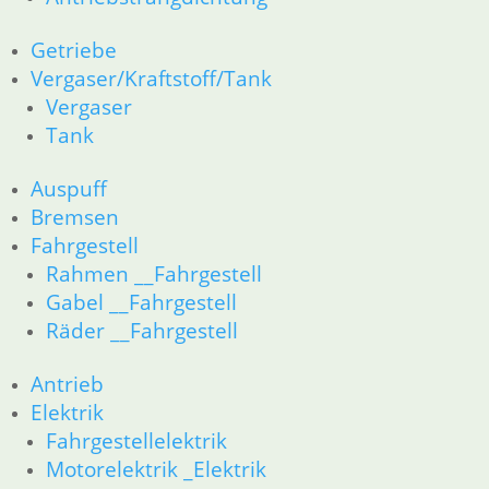
Impressum
AGB
Getriebe
Datenschutzerklärung
Vergaser/Kraftstoff/Tank
Zahlung und Lieferung
Vergaser
Cookie-Richtlinie (EU)
Tank
Widerrufsbelehrung
Auspuff
Bremsen
Vertrag widerrufen
Teilesuche und Referenzummern
Fahrgestell
Rahmen __Fahrgestell
Besuchen Sie realoem.com mit Explosionszeichnungen für Ihre
Gabel __Fahrgestell
Ersatzteilsuche.
Räder __Fahrgestell
Antrieb
Elektrik
Fahrgestellelektrik
Motorelektrik _Elektrik