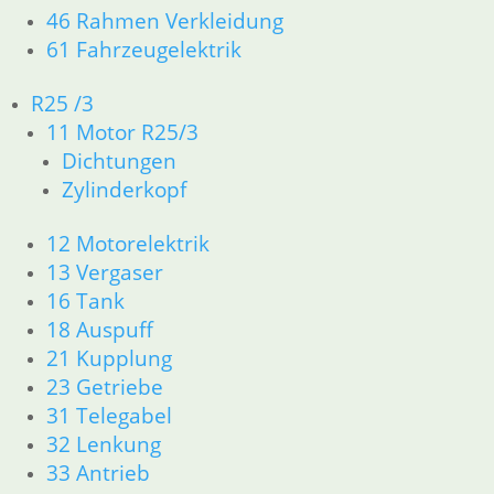
Artikelnummer: 9949213-1
46 Rahmen Verkleidung
inkl. MwSt.
61 Fahrzeugelektrik
zzgl.
Versandkosten
R25 /3
In den Warenkorb
11 Motor R25/3
Bremsbelag
Dichtungen
Zylinderkopf
19,85
€
Artikelnummer: 2060132
12 Motorelektrik
inkl. MwSt.
13 Vergaser
zzgl.
Versandkosten
16 Tank
In den Warenkorb
18 Auspuff
Bremslichtschalter
21 Kupplung
23 Getriebe
18,90
€
31 Telegabel
Artikelnummer: 1353684
32 Lenkung
inkl. MwSt.
33 Antrieb
zzgl.
Versandkosten