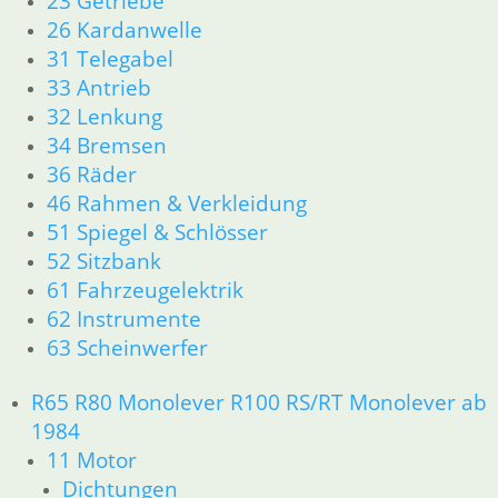
23 Getriebe
13 Vergaser
26 Kardanwelle
16 Tank
31 Telegabel
18 Auspuff
33 Antrieb
21 Kupplung
32 Lenkung
23 Getriebe
34 Bremsen
26 Kardanwelle
36 Räder
31 Telegabel
46 Rahmen & Verkleidung
33 Antrieb
32 Lenkung
51 Spiegel & Schlösser
34 Bremsen
52 Sitzbank
36 Räder
61 Fahrzeugelektrik
46 Rahmen & Verkleidung
62 Instrumente
51 Spiegel & Schlösser
63 Scheinwerfer
52 Sitzbank
61 Fahrzeugelektrik
R65 R80 Monolever R100 RS/RT Monolever ab
62 Instrumente
1984
63 Scheinwerfer
11 Motor
R65 R80 Monolever R100 RS/RT Monolever ab 1984
11 Motor
Dichtungen