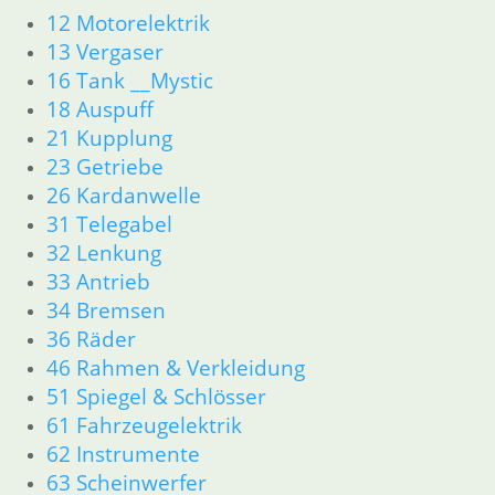
Seitendeckel Aufkleber
12 Motorelektrik
Motor
13 Vergaser
Zylinder/Zylinderkopf
16 Tank __Mystic
Motorteile
Dichtungen
18 Auspuff
Motordichtungen
21 Kupplung
Antriebstrangdichtung
23 Getriebe
Getriebe
26 Kardanwelle
Vergaser/Kraftstoff/Tank
31 Telegabel
Vergaser
32 Lenkung
Tank
33 Antrieb
Auspuff
34 Bremsen
Bremsen
Fahrgestell
36 Räder
Rahmen __Fahrgestell
46 Rahmen & Verkleidung
Gabel __Fahrgestell
51 Spiegel & Schlösser
Räder __Fahrgestell
61 Fahrzeugelektrik
Antrieb
62 Instrumente
Elektrik
63 Scheinwerfer
Fahrgestellelektrik