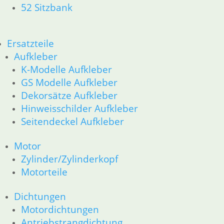
52 Sitzbank
Motorelektrik _Elektrik
Schalter für Bremsen, Kupplung & Licht
Scheinwerfer & Instrument
Zubehör
Ersatzteile
Zubehör und Wartung
Aufkleber
Products
K-Modelle Aufkleber
search
GS Modelle Aufkleber
Alle Preise inkl. der gesetzl. MwSt. und zzgl. Versand_
Dekorsätze Aufkleber
Service
Hinweisschilder Aufkleber
Seitendeckel Aufkleber
Kontakt
Warenkorb
Motor
Mein Konto
Zylinder/Zylinderkopf
Links
Motorteile
Newsletter Anmeldung
Newsletter Abmeldung
Dichtungen
Motordichtungen
Information
Antriebstrangdichtung