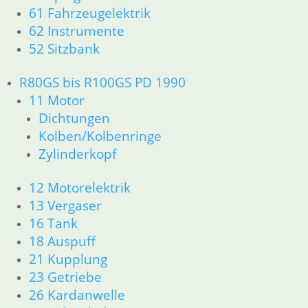
61 Fahrzeugelektrik
33 Antrieb
62 Instrumente
34 Bremsen
52 Sitzbank
36 Räder
46 Rahmen & Verkleidung
51 Spiegel & Schlösser
R80GS bis R100GS PD 1990
52 Sitzbank
11 Motor
61 Fahrzeugelektrik
Dichtungen
62 Instrumente
Kolben/Kolbenringe
63 Scheinwerfer
Zylinderkopf
R80R bis R100R und Mystic
11 Motor
12 Motorelektrik
Dichtungen
13 Vergaser
Kolben/Kolbenringe
16 Tank
Zylinderkopf
12 Motorelektrik
18 Auspuff
13 Vergaser
21 Kupplung
16 Tank __Mystic
23 Getriebe
18 Auspuff
26 Kardanwelle
21 Kupplung