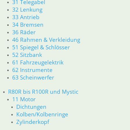
31 Telegabel
23 Getriebe
32 Lenkung
26 Kardanwelle
33 Antrieb
31 Telegabel
34 Bremsen
32 Lenkung
33 Antrieb
36 Räder
34 Bremsen
46 Rahmen & Verkleidung
36 Räder
51 Spiegel & Schlösser
46 Rahmen & Verkleidung
52 Sitzbank
51 Spiegel & Schlösser
61 Fahrzeugelektrik
61 Fahrzeugelektrik
62 Instrumente
62 Instrumente
63 Scheinwerfer
63 Scheinwerfer
52 Sitzbank
Ersatzteile
R80R bis R100R und Mystic
Aufkleber
11 Motor
K-Modelle Aufkleber
Dichtungen
GS Modelle Aufkleber
Kolben/Kolbenringe
Dekorsätze Aufkleber
Zylinderkopf
Hinweisschilder Aufkleber