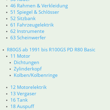
R80GS ab 1991 bis R100GS PD R80 Basic
46 Rahmen & Verkleidung
11 Motor
51 Spiegel & Schlösser
Dichtungen
52 Sitzbank
Zylinderkopf
61 Fahrzeugelektrik
Kolben/Kolbenringe
62 Instrumente
12 Motorelektrik
13 Vergaser
63 Scheinwerfer
16 Tank
18 Auspuff
R80GS ab 1991 bis R100GS PD R80 Basic
21 Kupplung
11 Motor
23 Getriebe
Dichtungen
31 Telegabel
Zylinderkopf
26 Kardanwelle
Kolben/Kolbenringe
32 Lenkung
33 Antrieb
12 Motorelektrik
36 Räder
13 Vergaser
34 Bremsen
46 Rahmen & Verkleidung
16 Tank
51 Spiegel & Schlösser __PDR80Basic
18 Auspuff
52 Sitzbank