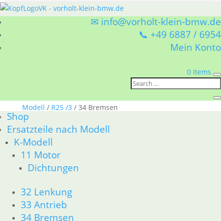
✉ info@vorholt-klein-bmw.de
📞 +49 6887 / 6954
Mein Konto
0 Items
Sie befinden sich hier:
Shop
/
Ersatzteile nach
Modell
/
R25 /3
/ 34 Bremsen
Shop
34 Bremsen
Ersatzteile nach Modell
K-Modell
BMW R25 /3 34 Bremsen
11 Motor
Nach
Alle 4 Ergebnisse werden angezeigt
Dichtungen
Aktualität
sortiert
32 Lenkung
Nieten für Bremsbelag
33 Antrieb
4,50
€
34 Bremsen