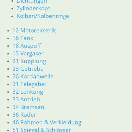
Dichtungen
34 Bremsen
Zylinderkopf
36 Räder
Kolben/Kolbenringe
46 Rahmen & Verkleidung
51 Spiegel & Schlösser
12 Motorelektrik
52 Sitzbank
16 Tank
61 Fahrzeugelektrik
18 Auspuff
62 Instrumente
13 Vergaser
63 Scheinwerfer
21 Kupplung
R80/100 R80/100 RT 1980 bis 1984
11 Motor
23 Getriebe
Dichtungen
26 Kardanwelle
Kolben/Kolbenringe
31 Telegabel
Zylinderkopf
32 Lenkung
12 Motorelektrik
33 Antrieb
13 Vergaser
34 Bremsen
16 Tank
36 Räder
18 Auspuff
21 Kupplung
46 Rahmen & Verkleidung
23 Getriebe
51 Spiegel & Schlösser