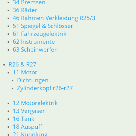
34 Bremsen
Klemmfeder für
36 Räder
Schwimmernadel
46 Rahmen Verkleidung R25/3
51 Spiegel & Schlösser
1,60
€
61 Fahrzeugelektrik
Artikelnummer: 1335320
62 Instrumente
inkl. MwSt.
63 Scheinwerfer
zzgl.
Versandkosten
In den Warenkorb
R26 & R27
11 Motor
Drosselklappen 32 Bing
Dichtungen
Vergaser
Zylinderkopf r26-r27
11,67
€
12 Motorelektrik
Artikelnummer: 1335605
13 Vergaser
inkl. MwSt.
16 Tank
zzgl.
Versandkosten
18 Auspuff
In den Warenkorb
21 Kupplung