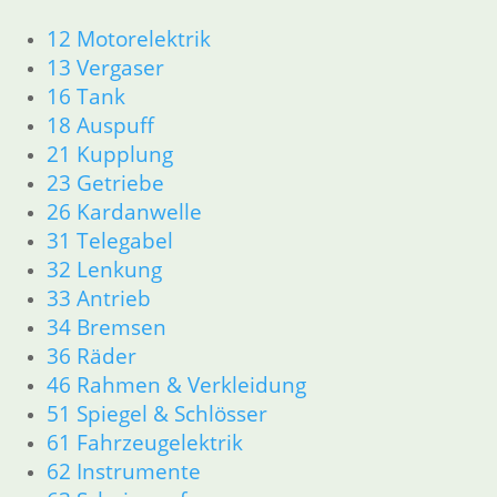
Feder für Gasschieber
12 Motorelektrik
9,80
€
13 Vergaser
Artikelnummer: 1338134
16 Tank
inkl. MwSt.
18 Auspuff
zzgl.
Versandkosten
21 Kupplung
In den Warenkorb
23 Getriebe
26 Kardanwelle
Klemmfeder
31 Telegabel
32 Lenkung
3,75
€
33 Antrieb
Artikelnummer: 1338242
34 Bremsen
inkl. MwSt.
36 Räder
zzgl.
Versandkosten
46 Rahmen & Verkleidung
In den Warenkorb
51 Spiegel & Schlösser
61 Fahrzeugelektrik
62 Instrumente
Schiebernadel