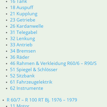
16 Tank
Schelle 47 – 54
18 Auspuff
21 Kupplung
3,90
€
23 Getriebe
Artikelnummer: 9952121
26 Kardanwelle
inkl. MwSt.
31 Telegabel
zzgl.
Versandkosten
32 Lenkung
In den Warenkorb
33 Antrieb
34 Bremsen
Düsennadel / Nadel für
36 Räder
Gasschieber
46 Rahmen & Verkleidung R60/6 – R90/S
51 Spiegel & Schlösser
7,80
€
52 Sitzbank
Artikelnummer: 1255840
61 Fahrzeugelektrik
inkl. MwSt.
62 Instrumente
zzgl.
Versandkosten
In den Warenkorb
R 60/7 – R 100 RT Bj. 1976 – 1979
1
11 Motor