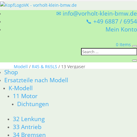
✉ info@vorholt-klein-bmw.de
📞 +49 6887 / 6954
Mein Konto
0 Items
Sie befinden sich hier:
Shop
/
Ersatzteile nach
Modell
/
R45 & R65LS
/ 13 Vergaser
Shop
13 Vergaser
Ersatzteile nach Modell
K-Modell
BMW R45 & R65LS 13 Vergaser
11 Motor
Nach
1–15 von 32 Ergebnissen werden angezeigt
Dichtungen
Aktualität
sortiert
1
32 Lenkung
2
33 Antrieb
3
34 Bremsen