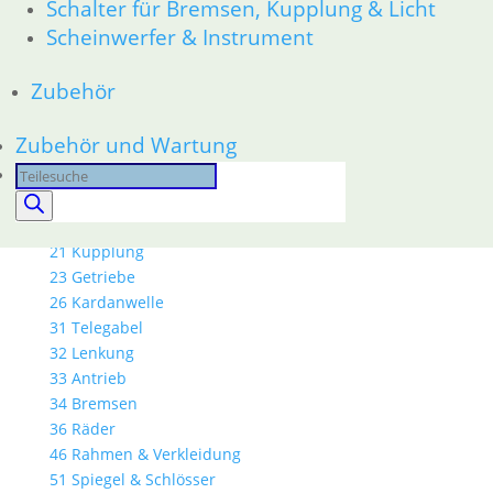
Schalter für Bremsen, Kupplung & Licht
R80GS bis R100GS PD 1990
Scheinwerfer & Instrument
11 Motor
Dichtungen
Zubehör
Kolben/Kolbenringe
Zylinderkopf
Zubehör und Wartung
12 Motorelektrik
Products
13 Vergaser
16 Tank
search
18 Auspuff
21 Kupplung
23 Getriebe
26 Kardanwelle
31 Telegabel
32 Lenkung
33 Antrieb
34 Bremsen
36 Räder
46 Rahmen & Verkleidung
51 Spiegel & Schlösser