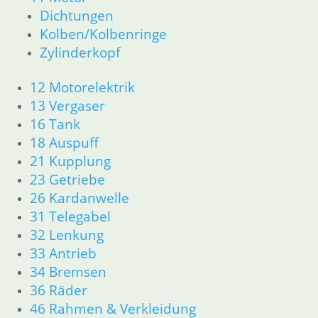
2
Dichtungen
3
Kolben/Kolbenringe
→
Zylinderkopf
12 Motorelektrik
Shop
Ersatzteile nach Modell
13 Vergaser
K-Modell
16 Tank
11 Motor
18 Auspuff
Dichtungen
21 Kupplung
32 Lenkung
23 Getriebe
33 Antrieb
26 Kardanwelle
34 Bremsen
31 Telegabel
46 Rahmen Verkleidung
61 Fahrzeugelektrik
32 Lenkung
R25 /3
33 Antrieb
11 Motor R25/3
34 Bremsen
Dichtungen
36 Räder
Zylinderkopf
46 Rahmen & Verkleidung
12 Motorelektrik