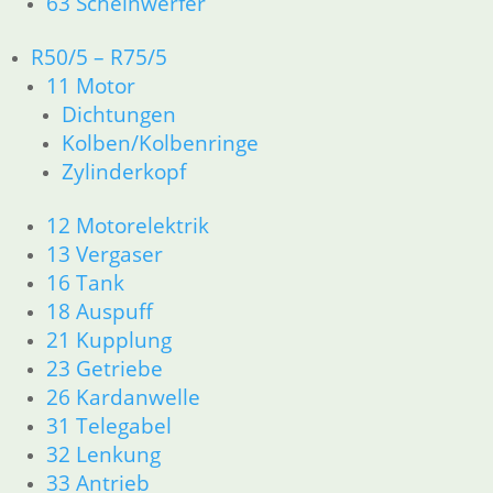
63 Scheinwerfer
7,90
€
Artikelnummer: 1337692
R50/5 – R75/5
inkl. MwSt.
11 Motor
zzgl.
Versandkosten
Dichtungen
In den Warenkorb
Kolben/Kolbenringe
Zylinderkopf
Nadeldüse 2,66
12 Motorelektrik
9,50
€
13 Vergaser
Artikelnummer: 1261702
inkl. MwSt.
16 Tank
18 Auspuff
zzgl.
Versandkosten
21 Kupplung
In den Warenkorb
23 Getriebe
Leerlaufdüse 45
26 Kardanwelle
31 Telegabel
17,00
€
32 Lenkung
Artikelnummer: 1336924
33 Antrieb
inkl. MwSt.