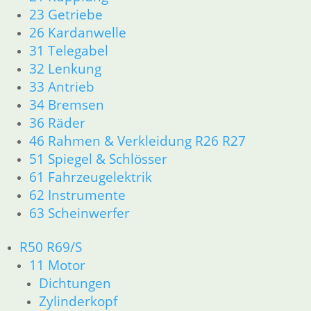
23 Getriebe
Gemischregulierschraube
26 Kardanwelle
9,97
€
31 Telegabel
Artikelnummer: 1335302
32 Lenkung
inkl. MwSt.
33 Antrieb
34 Bremsen
zzgl.
Versandkosten
36 Räder
In den Warenkorb
46 Rahmen & Verkleidung R26 R27
51 Spiegel & Schlösser
Vergaser Feder
61 Fahrzeugelektrik
62 Instrumente
9,80
€
Artikelnummer: 1335324
63 Scheinwerfer
inkl. MwSt.
R50 R69/S
zzgl.
Versandkosten
11 Motor
In den Warenkorb
Dichtungen
Zylinderkopf