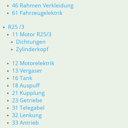
→
46 Rahmen Verkleidung
61 Fahrzeugelektrik
Kaltstarter Zug links kurz
R25 /3
17,75
€
11 Motor R25/3
Artikelnummer: 1255976
Dichtungen
inkl. MwSt.
Zylinderkopf
zzgl.
Versandkosten
12 Motorelektrik
In den Warenkorb
13 Vergaser
Kaltstarter Zug rechts lang
16 Tank
18 Auspuff
17,75
€
21 Kupplung
Artikelnummer: 1255977
23 Getriebe
inkl. MwSt.
31 Telegabel
zzgl.
Versandkosten
32 Lenkung
In den Warenkorb
33 Antrieb