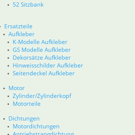
52 Sitzbank
13 Vergaser
16 Tank
18 Auspuff
Ersatzteile
21 Kupplung
Aufkleber
23 Getriebe
K-Modelle Aufkleber
31 Telegabel
26 Kardanwelle
GS Modelle Aufkleber
32 Lenkung
Dekorsätze Aufkleber
33 Antrieb
Hinweisschilder Aufkleber
36 Räder
Seitendeckel Aufkleber
34 Bremsen
46 Rahmen & Verkleidung
Motor
51 Spiegel & Schlösser __PDR80Basic
Zylinder/Zylinderkopf
52 Sitzbank
Motorteile
61 Fahrzeugelektrik
62 Instrumente
Dichtungen
63 Scheinwerfer
R80G/S R65G/S bis R80ST
Motordichtungen
11 Motor
Antriebstrangdichtung