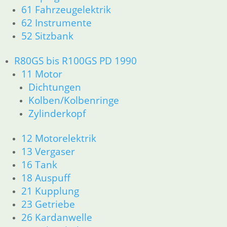
26 Kardanwelle
61 Fahrzeugelektrik
31 Telegabel
62 Instrumente
33 Antrieb
52 Sitzbank
32 Lenkung
34 Bremsen
R80GS bis R100GS PD 1990
36 Räder
11 Motor
46 Rahmen & Verkleidung
Dichtungen
51 Spiegel & Schlösser
52 Sitzbank
Kolben/Kolbenringe
61 Fahrzeugelektrik
Zylinderkopf
62 Instrumente
63 Scheinwerfer
12 Motorelektrik
R65 R80 Monolever R100 RS/RT Monolever ab 1984
13 Vergaser
11 Motor
16 Tank
Dichtungen
18 Auspuff
Kolben/Kolbenringe
21 Kupplung
Zylinderkopf
23 Getriebe
12 Motorelektrik
13 Vergaser
26 Kardanwelle
16 Tank