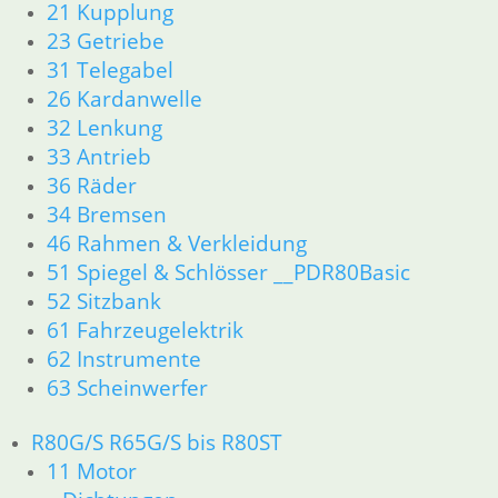
21 Kupplung
46 Rahmen & Verkleidung R60/6 – R90/S
51 Spiegel & Schlösser
23 Getriebe
52 Sitzbank
31 Telegabel
61 Fahrzeugelektrik
26 Kardanwelle
62 Instrumente
32 Lenkung
R 60/7 – R 100 RT Bj. 1976 – 1979
33 Antrieb
11 Motor
36 Räder
Dichtungen
34 Bremsen
Kolben/Kolbenringe
Zylinderkopf
46 Rahmen & Verkleidung
12 Motorelektrik
51 Spiegel & Schlösser __PDR80Basic
13 Vergaser
52 Sitzbank
16 Tank
61 Fahrzeugelektrik
18 Auspuff
62 Instrumente
21 Kupplung
63 Scheinwerfer
23 Getriebe
26 Kardanwelle
R80G/S R65G/S bis R80ST
31 Telegabel
11 Motor
32 Lenkung
33 Antrieb