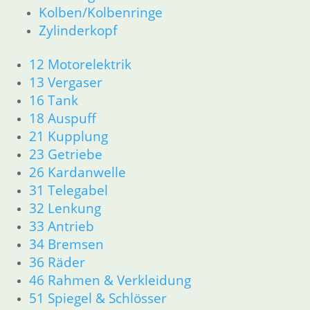
Kolben/Kolbenringe
Zylinderkopf
12 Motorelektrik
Zylinderkopf
13 Vergaser
16 Tank
12 Motorelektrik
18 Auspuff
13 Vergaser
21 Kupplung
16 Tank
23 Getriebe
18 Auspuff
26 Kardanwelle
21 Kupplung
31 Telegabel
23 Getriebe
32 Lenkung
26 Kardanwelle
33 Antrieb
34 Bremsen
31 Telegabel
36 Räder
32 Lenkung
46 Rahmen & Verkleidung
33 Antrieb
51 Spiegel & Schlösser
34 Bremsen
61 Fahrzeugelektrik
36 Räder
62 Instrumente
46 Rahmen & Verkleidung
63 Scheinwerfer
51 Spiegel & Schlösser
R50/5 – R75/5