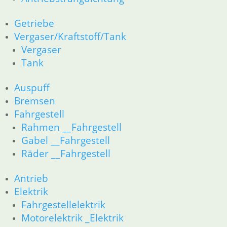
Dichtungen
Zylinderkopf
Getriebe
Kolben/Kolbenringe
Vergaser/Kraftstoff/Tank
12 Motorelektrik
Vergaser
16 Tank
Tank
18 Auspuff
13 Vergaser
Auspuff
21 Kupplung
23 Getriebe
Bremsen
26 Kardanwelle
Fahrgestell
31 Telegabel
Rahmen __Fahrgestell
32 Lenkung
Gabel __Fahrgestell
33 Antrieb
Räder __Fahrgestell
34 Bremsen
36 Räder
Antrieb
46 Rahmen & Verkleidung
Elektrik
51 Spiegel & Schlösser
Fahrgestellelektrik
61 Fahrzeugelektrik
62 Instrumente
Motorelektrik _Elektrik
52 Sitzbank