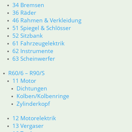
34 Bremsen
zzgl.
Versandkosten
36 Räder
In den Warenkorb
46 Rahmen & Verkleidung
Klemmschraube
51 Spiegel & Schlösser
52 Sitzbank
5,90
€
61 Fahrzeugelektrik
Artikelnummer: 9057338
62 Instrumente
inkl. MwSt.
63 Scheinwerfer
zzgl.
Versandkosten
In den Warenkorb
R60/6 – R90/S
11 Motor
Nadeldüse 2,68
Dichtungen
9,50
€
Kolben/Kolbenringe
Artikelnummer: 1260971
Zylinderkopf
inkl. MwSt.
12 Motorelektrik
zzgl.
Versandkosten
13 Vergaser
In den Warenkorb