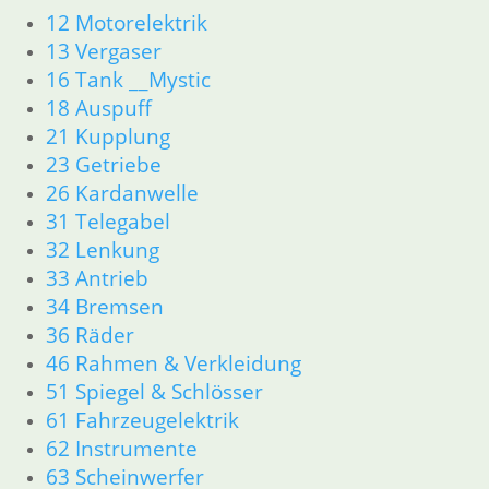
12 Motorelektrik
12 Motorelektrik
13 Vergaser
13 Vergaser
16 Tank
16 Tank __Mystic
18 Auspuff
18 Auspuff
21 Kupplung
21 Kupplung
23 Getriebe
23 Getriebe
34 Bremsen
36 Räder
26 Kardanwelle
46 Rahmen & Verkleidung
31 Telegabel
51 Spiegel & Schlösser
32 Lenkung
52 Sitzbank
33 Antrieb
61 Fahrzeugelektrik
34 Bremsen
62 Instrumente
36 Räder
63 Scheinwerfer
46 Rahmen & Verkleidung
R80GS ab 1991 bis R100GS PD R80 Basic
11 Motor
51 Spiegel & Schlösser
Dichtungen
61 Fahrzeugelektrik
Zylinderkopf
62 Instrumente
Kolben/Kolbenringe
63 Scheinwerfer
12 Motorelektrik