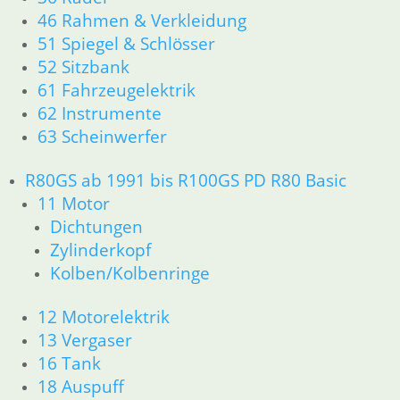
62 Instrumente
46 Rahmen & Verkleidung
63 Scheinwerfer
51 Spiegel & Schlösser
R60/6 – R90/S
52 Sitzbank
11 Motor
61 Fahrzeugelektrik
Dichtungen
62 Instrumente
Kolben/Kolbenringe
63 Scheinwerfer
Zylinderkopf
12 Motorelektrik
R80GS ab 1991 bis R100GS PD R80 Basic
13 Vergaser
11 Motor
16 Tank
18 Auspuff
Dichtungen
21 Kupplung
Zylinderkopf
23 Getriebe
Kolben/Kolbenringe
26 Kardanwelle
31 Telegabel
12 Motorelektrik
32 Lenkung
13 Vergaser
33 Antrieb
16 Tank
34 Bremsen
18 Auspuff
36 Räder