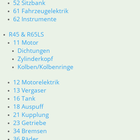
52 Sitzbank
11 Motor
Dichtungen
61 Fahrzeugelektrik
Kolben/Kolbenringe
62 Instrumente
Zylinderkopf
12 Motorelektrik
R45 & R65LS
13 Vergaser
11 Motor
16 Tank
Dichtungen
18 Auspuff
Zylinderkopf
21 Kupplung
Kolben/Kolbenringe
23 Getriebe
26 Kardanwelle
12 Motorelektrik
31 Telegabel
32 Lenkung
13 Vergaser
33 Antrieb
16 Tank
34 Bremsen
18 Auspuff
36 Räder
21 Kupplung
46 Rahmen & Verkleidung
23 Getriebe
51 Spiegel & Schlösser
34 Bremsen
52 Sitzbank
36 Räder
61 Fahrzeugelektrik