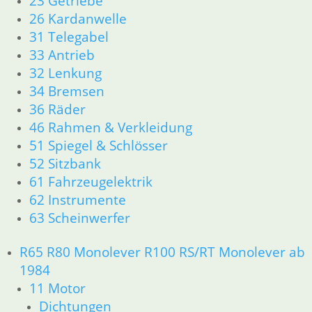
23 Getriebe
12 Motorelektrik
26 Kardanwelle
13 Vergaser
31 Telegabel
16 Tank
18 Auspuff
33 Antrieb
21 Kupplung
32 Lenkung
23 Getriebe
34 Bremsen
26 Kardanwelle
36 Räder
31 Telegabel
46 Rahmen & Verkleidung
32 Lenkung
51 Spiegel & Schlösser
33 Antrieb
52 Sitzbank
34 Bremsen
61 Fahrzeugelektrik
36 Räder
46 Rahmen & Verkleidung R26 R27
62 Instrumente
51 Spiegel & Schlösser
63 Scheinwerfer
61 Fahrzeugelektrik
62 Instrumente
R65 R80 Monolever R100 RS/RT Monolever ab
63 Scheinwerfer
1984
R50 R69/S
11 Motor
11 Motor
Dichtungen
Dichtungen