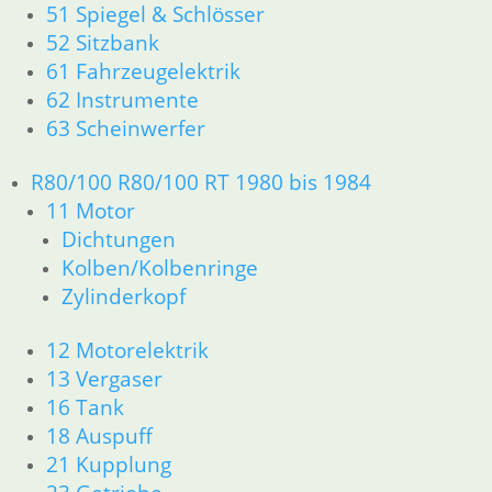
51 Spiegel & Schlösser
13 Vergaser
52 Sitzbank
16 Tank
61 Fahrzeugelektrik
18 Auspuff
21 Kupplung
62 Instrumente
23 Getriebe
63 Scheinwerfer
31 Telegabel
32 Lenkung
R80/100 R80/100 RT 1980 bis 1984
33 Antrieb
11 Motor
34 Bremsen
Dichtungen
36 Räder
Kolben/Kolbenringe
46 Rahmen Verkleidung R25/3
Zylinderkopf
51 Spiegel & Schlösser
61 Fahrzeugelektrik
12 Motorelektrik
62 Instrumente
63 Scheinwerfer
13 Vergaser
R26 & R27
16 Tank
11 Motor
18 Auspuff
Dichtungen
21 Kupplung
Zylinderkopf r26-r27