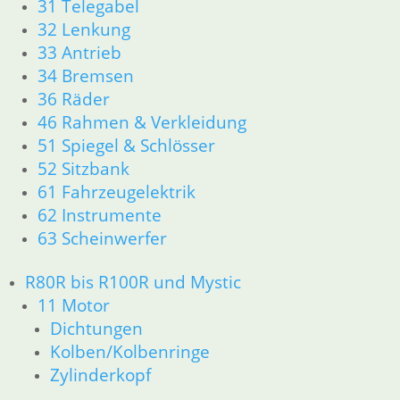
31 Telegabel
18 Auspuff
32 Lenkung
21 Kupplung
33 Antrieb
23 Getriebe
34 Bremsen
26 Kardanwelle
36 Räder
31 Telegabel
46 Rahmen & Verkleidung
32 Lenkung
33 Antrieb
51 Spiegel & Schlösser
34 Bremsen
52 Sitzbank
36 Räder
61 Fahrzeugelektrik
46 Rahmen & Verkleidung
62 Instrumente
51 Spiegel & Schlösser
63 Scheinwerfer
52 Sitzbank
61 Fahrzeugelektrik
R80R bis R100R und Mystic
62 Instrumente
11 Motor
R45 & R65LS
Dichtungen
11 Motor
Dichtungen
Kolben/Kolbenringe
Zylinderkopf
Zylinderkopf
Kolben/Kolbenringe