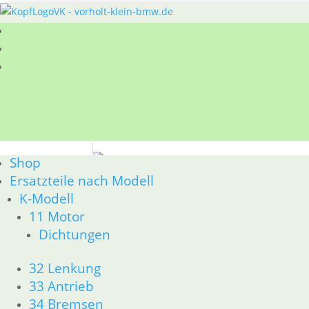
Sie befinden sich hier:
Shop
/
Ersatzteile nach
Shop
63 Scheinwerfer
Ersatzteile nach Modell
K-Modell
BMW R50 R69/S 63 Scheinwerfer
11 Motor
Nach
Alle 9 Ergebnisse werden angezeigt
Dichtungen
Aktualität
sortiert
32 Lenkung
Sc
33 Antrieb
Feder für Schieber in der
5,
Chromblende
34 Bremsen