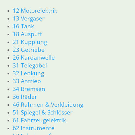
AGB
12 Motorelektrik
Datenschutzerklärung
13 Vergaser
Zahlung und Lieferung
16 Tank
Cookie-Richtlinie (EU)
18 Auspuff
Widerrufsbelehrung
21 Kupplung
23 Getriebe
Vertrag widerrufen
26 Kardanwelle
31 Telegabel
Besuch
32 Lenkung
33 Antrieb
34 Bremsen
36 Räder
46 Rahmen & Verkleidung
51 Spiegel & Schlösser
61 Fahrzeugelektrik
62 Instrumente