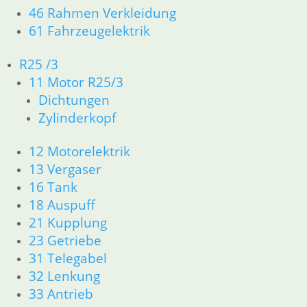
Ar
1,45
€
46 Rahmen Verkleidung
in
Artikelnummer: 8048191
61 Fahrzeugelektrik
inkl. MwSt.
zz
R25 /3
zzgl.
Versandkosten
In
11 Motor R25/3
In den Warenkorb
Dichtungen
Zylinderkopf
12 Motorelektrik
13 Vergaser
Zündschloß Teilesatz klp.
Di
16 Tank
gr
69,80
€
18 Auspuff
3,
Artikelnummer: 8048100
21 Kupplung
Ar
inkl. MwSt.
23 Getriebe
in
31 Telegabel
zzgl.
Versandkosten
zz
32 Lenkung
In den Warenkorb
In
33 Antrieb