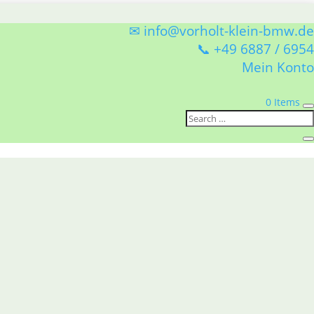
✉ info@vorholt-klein-bmw.de
📞 +49 6887 / 6954
Mein Konto
0 Items
s Chrom