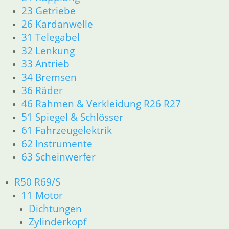
23 Getriebe
Ersatzteile
26 Kardanwelle
31 Telegabel
Zubehör und Wartung
32 Lenkung
33 Antrieb
34 Bremsen
36 Räder
Service
46 Rahmen & Verkleidung R26 R27
51 Spiegel & Schlösser
Kontakt
61 Fahrzeugelektrik
Warenkorb
62 Instrumente
Mein Konto
63 Scheinwerfer
Links
Newsletter Anmeldung
R50 R69/S
Newsletter Abmeldung
11 Motor
Dichtungen
Information
Zylinderkopf
Impressum