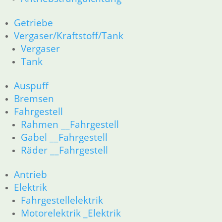
51 Spiegel & Schlösser
61 Fahrzeugelektrik
Getriebe
62 Instrumente
Vergaser/Kraftstoff/Tank
52 Sitzbank
Vergaser
R80GS bis R100GS PD 1990
11 Motor
Tank
Dichtungen
Kolben/Kolbenringe
Auspuff
Zylinderkopf
Bremsen
12 Motorelektrik
Fahrgestell
13 Vergaser
Rahmen __Fahrgestell
16 Tank
Gabel __Fahrgestell
18 Auspuff
Räder __Fahrgestell
21 Kupplung
23 Getriebe
Antrieb
26 Kardanwelle
31 Telegabel
Elektrik
32 Lenkung
Fahrgestellelektrik
33 Antrieb
Motorelektrik _Elektrik
34 Bremsen