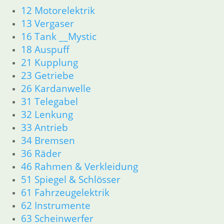
Dichtungen
12 Motorelektrik
Zylinderkopf
13 Vergaser
Kolben/Kolbenringe
16 Tank __Mystic
12 Motorelektrik
18 Auspuff
13 Vergaser
16 Tank
21 Kupplung
18 Auspuff
23 Getriebe
21 Kupplung
26 Kardanwelle
23 Getriebe
31 Telegabel
31 Telegabel
32 Lenkung
26 Kardanwelle
33 Antrieb
32 Lenkung
34 Bremsen
33 Antrieb
36 Räder
36 Räder
34 Bremsen
46 Rahmen & Verkleidung
46 Rahmen & Verkleidung
51 Spiegel & Schlösser
51 Spiegel & Schlösser __PDR80Basic
61 Fahrzeugelektrik
52 Sitzbank
62 Instrumente
61 Fahrzeugelektrik
63 Scheinwerfer
62 Instrumente