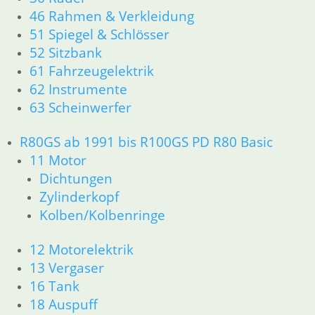
33 Antrieb
46 Rahmen & Verkleidung
34 Bremsen
51 Spiegel & Schlösser
36 Räder
52 Sitzbank
46 Rahmen & Verkleidung R60/6 – R90/S
61 Fahrzeugelektrik
51 Spiegel & Schlösser
62 Instrumente
52 Sitzbank
63 Scheinwerfer
61 Fahrzeugelektrik
62 Instrumente
R 60/7 – R 100 RT Bj. 1976 – 1979
R80GS ab 1991 bis R100GS PD R80 Basic
11 Motor
11 Motor
Dichtungen
Dichtungen
Kolben/Kolbenringe
Zylinderkopf
Zylinderkopf
Kolben/Kolbenringe
12 Motorelektrik
13 Vergaser
12 Motorelektrik
16 Tank
13 Vergaser
18 Auspuff
16 Tank
21 Kupplung
23 Getriebe
18 Auspuff