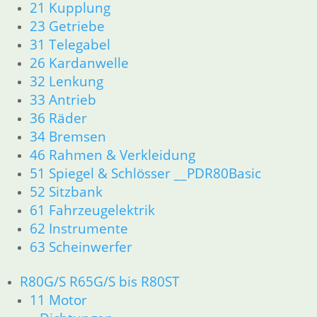
26 Kardanwelle
21 Kupplung
31 Telegabel
23 Getriebe
32 Lenkung
31 Telegabel
33 Antrieb
26 Kardanwelle
34 Bremsen
32 Lenkung
36 Räder
33 Antrieb
46 Rahmen & Verkleidung
51 Spiegel & Schlösser
36 Räder
52 Sitzbank
34 Bremsen
61 Fahrzeugelektrik
46 Rahmen & Verkleidung
62 Instrumente
51 Spiegel & Schlösser __PDR80Basic
63 Scheinwerfer
52 Sitzbank
R80/100 R80/100 RT 1980 bis 1984
61 Fahrzeugelektrik
11 Motor
62 Instrumente
Dichtungen
63 Scheinwerfer
Kolben/Kolbenringe
Zylinderkopf
12 Motorelektrik
R80G/S R65G/S bis R80ST
13 Vergaser
11 Motor
16 Tank