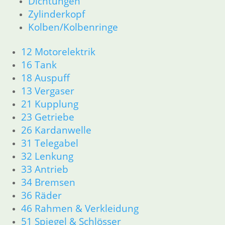
Dichtungen
18 Auspuff
Zylinderkopf
21 Kupplung
Kolben/Kolbenringe
23 Getriebe
26 Kardanwelle
12 Motorelektrik
31 Telegabel
16 Tank
33 Antrieb
18 Auspuff
32 Lenkung
34 Bremsen
13 Vergaser
36 Räder
21 Kupplung
46 Rahmen & Verkleidung
23 Getriebe
51 Spiegel & Schlösser
26 Kardanwelle
52 Sitzbank
31 Telegabel
61 Fahrzeugelektrik
32 Lenkung
62 Instrumente
33 Antrieb
63 Scheinwerfer
R65 R80 Monolever R100 RS/RT Monolever ab 1984
34 Bremsen
11 Motor
36 Räder
Dichtungen
46 Rahmen & Verkleidung
Kolben/Kolbenringe
51 Spiegel & Schlösser