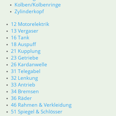
62 Instrumente
Kolben/Kolbenringe
63 Scheinwerfer
Zylinderkopf
R50/5 – R75/5
11 Motor
12 Motorelektrik
Dichtungen
13 Vergaser
Kolben/Kolbenringe
16 Tank
Zylinderkopf
18 Auspuff
12 Motorelektrik
21 Kupplung
13 Vergaser
16 Tank
23 Getriebe
18 Auspuff
26 Kardanwelle
21 Kupplung
31 Telegabel
23 Getriebe
32 Lenkung
26 Kardanwelle
33 Antrieb
31 Telegabel
34 Bremsen
32 Lenkung
36 Räder
33 Antrieb
46 Rahmen & Verkleidung
34 Bremsen
36 Räder
51 Spiegel & Schlösser
46 Rahmen & Verkleidung