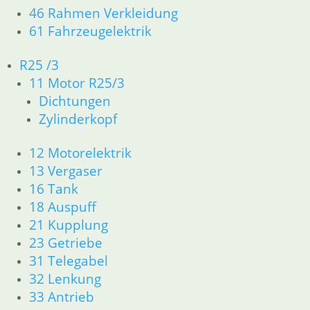
46 Rahmen Verkleidung
61 Fahrzeugelektrik
Gaszug halb hoher Lenker
23,50
€
R25 /3
Artikelnummer: 1236613
11 Motor R25/3
inkl. MwSt.
Dichtungen
Zylinderkopf
zzgl.
Versandkosten
In den Warenkorb
12 Motorelektrik
Kupplungszug normal Lenker
13 Vergaser
16 Tank
33,80
€
18 Auspuff
Artikelnummer: 2324957
21 Kupplung
inkl. MwSt.
23 Getriebe
zzgl.
Versandkosten
31 Telegabel
In den Warenkorb
32 Lenkung
Gaszug für normal Lenker
33 Antrieb