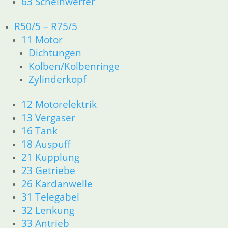
63 Scheinwerfer
In den Warenkorb
R50/5 – R75/5
Feststellschraube Gas
11 Motor
9,50
€
Dichtungen
Artikelnummer: 1230874
Kolben/Kolbenringe
inkl. MwSt.
Zylinderkopf
zzgl.
Versandkosten
In den Warenkorb
12 Motorelektrik
13 Vergaser
Nocken
16 Tank
18 Auspuff
32,60
€
Artikelnummer: 1232463
21 Kupplung
inkl. MwSt.
23 Getriebe
26 Kardanwelle
zzgl.
Versandkosten
31 Telegabel
In den Warenkorb
32 Lenkung
Griffgehäuse rechts
33 Antrieb