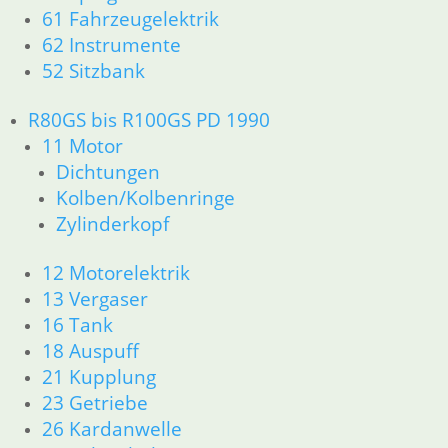
Zylinderkopf
61 Fahrzeugelektrik
12 Motorelektrik
62 Instrumente
13 Vergaser
52 Sitzbank
16 Tank
18 Auspuff
R80GS bis R100GS PD 1990
21 Kupplung
23 Getriebe
11 Motor
26 Kardanwelle
Dichtungen
31 Telegabel
Kolben/Kolbenringe
32 Lenkung
Zylinderkopf
33 Antrieb
34 Bremsen
12 Motorelektrik
36 Räder
13 Vergaser
46 Rahmen & Verkleidung
16 Tank
51 Spiegel & Schlösser
18 Auspuff
52 Sitzbank
61 Fahrzeugelektrik
21 Kupplung
62 Instrumente
23 Getriebe
R45 & R65LS
26 Kardanwelle
11 Motor