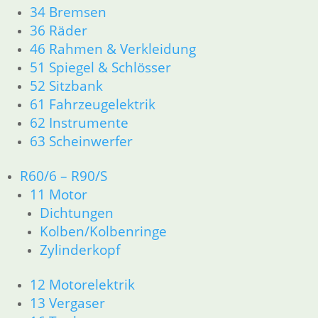
34 Bremsen
109,75
€
36 Räder
Artikelnummer: 1232664
46 Rahmen & Verkleidung
inkl. MwSt.
51 Spiegel & Schlösser
zzgl.
Versandkosten
52 Sitzbank
In den Warenkorb
61 Fahrzeugelektrik
Schraube
62 Instrumente
63 Scheinwerfer
3,90
€
Artikelnummer: 1230870
R60/6 – R90/S
inkl. MwSt.
11 Motor
zzgl.
Versandkosten
Dichtungen
In den Warenkorb
Kolben/Kolbenringe
Zylinderkopf
Stellschraube
12 Motorelektrik
18,50
€
Artikelnummer: 1230876
13 Vergaser
inkl. MwSt.