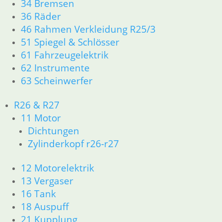
34 Bremsen
23,50
€
36 Räder
Artikelnummer: 1236612
46 Rahmen Verkleidung R25/3
inkl. MwSt.
51 Spiegel & Schlösser
zzgl.
Versandkosten
61 Fahrzeugelektrik
In den Warenkorb
62 Instrumente
63 Scheinwerfer
Kupplungszug Hochlenker
33,80
€
R26 & R27
Artikelnummer: 2324956
11 Motor
inkl. MwSt.
Dichtungen
Zylinderkopf r26-r27
zzgl.
Versandkosten
In den Warenkorb
12 Motorelektrik
Gaszug für Hochlenker
13 Vergaser
16 Tank
23,50
€
18 Auspuff
Artikelnummer: 1236614
inkl. MwSt.
21 Kupplung