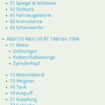
51 Spiegel & Schlösser
11 Motor
Dichtungen
52 Sitzbank
Zylinderkopf r26-r27
61 Fahrzeugelektrik
12 Motorelektrik
62 Instrumente
13 Vergaser
63 Scheinwerfer
16 Tank
18 Auspuff
R80/100 R80/100 RT 1980 bis 1984
21 Kupplung
11 Motor
23 Getriebe
Dichtungen
26 Kardanwelle
31 Telegabel
Kolben/Kolbenringe
32 Lenkung
Zylinderkopf
33 Antrieb
34 Bremsen
12 Motorelektrik
36 Räder
13 Vergaser
46 Rahmen & Verkleidung R26 R27
16 Tank
51 Spiegel & Schlösser
18 Auspuff
61 Fahrzeugelektrik
21 Kupplung
62 Instrumente
63 Scheinwerfer