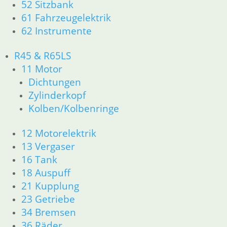
52 Sitzbank
51 Spiegel & Schlösser
61 Fahrzeugelektrik
52 Sitzbank
62 Instrumente
61 Fahrzeugelektrik
62 Instrumente
R45 & R65LS
63 Scheinwerfer
11 Motor
R60/6 – R90/S
Dichtungen
11 Motor
Dichtungen
Zylinderkopf
Kolben/Kolbenringe
Kolben/Kolbenringe
Zylinderkopf
12 Motorelektrik
12 Motorelektrik
13 Vergaser
13 Vergaser
16 Tank
16 Tank
18 Auspuff
18 Auspuff
21 Kupplung
21 Kupplung
23 Getriebe
23 Getriebe
26 Kardanwelle
31 Telegabel
34 Bremsen
32 Lenkung
36 Räder