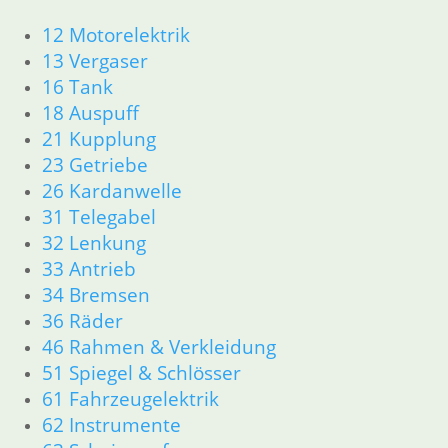
inkl. MwSt.
12 Motorelektrik
13 Vergaser
zzgl.
Versandkosten
16 Tank
In den Warenkorb
18 Auspuff
Tülle zwei Gaszüge
21 Kupplung
23 Getriebe
4,50
€
26 Kardanwelle
Artikelnummer: 1230037
inkl. MwSt.
31 Telegabel
32 Lenkung
zzgl.
Versandkosten
33 Antrieb
In den Warenkorb
34 Bremsen
Wellscheibe
36 Räder
46 Rahmen & Verkleidung
0,80
€
51 Spiegel & Schlösser
Artikelnummer: 1230871
61 Fahrzeugelektrik
inkl. MwSt.
62 Instrumente
zzgl.
Versandkosten