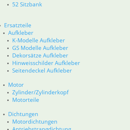
52 Sitzbank
63 Scheinwerfer
R80G/S R65G/S bis R80ST
11 Motor
Ersatzteile
Dichtungen
Zylinderkopf
Aufkleber
Kolben/Kolbenringe
K-Modelle Aufkleber
12 Motorelektrik
GS Modelle Aufkleber
16 Tank
Dekorsätze Aufkleber
18 Auspuff
Hinweisschilder Aufkleber
13 Vergaser
Seitendeckel Aufkleber
21 Kupplung
23 Getriebe
Motor
26 Kardanwelle
Zylinder/Zylinderkopf
31 Telegabel
32 Lenkung
Motorteile
33 Antrieb
34 Bremsen
Dichtungen
36 Räder
Motordichtungen
46 Rahmen & Verkleidung
Antriebstrangdichtung