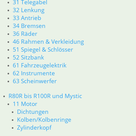
31 Telegabel
Dichtungen
32 Lenkung
Zylinderkopf
33 Antrieb
Kolben/Kolbenringe
34 Bremsen
12 Motorelektrik
13 Vergaser
36 Räder
16 Tank
46 Rahmen & Verkleidung
18 Auspuff
51 Spiegel & Schlösser
21 Kupplung
52 Sitzbank
23 Getriebe
61 Fahrzeugelektrik
34 Bremsen
62 Instrumente
36 Räder
63 Scheinwerfer
46 Rahmen & Verkleidung
51 Spiegel & Schlösser
R80R bis R100R und Mystic
52 Sitzbank
61 Fahrzeugelektrik
11 Motor
62 Instrumente
Dichtungen
63 Scheinwerfer
Kolben/Kolbenringe
R80GS ab 1991 bis R100GS PD R80 Basic
Zylinderkopf
11 Motor