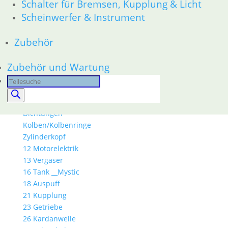
Schalter für Bremsen, Kupplung & Licht
36 Räder
Scheinwerfer & Instrument
46 Rahmen & Verkleidung
51 Spiegel & Schlösser
Zubehör
52 Sitzbank
61 Fahrzeugelektrik
Zubehör und Wartung
62 Instrumente
63 Scheinwerfer
Products
R80R bis R100R und Mystic
search
11 Motor
Dichtungen
Kolben/Kolbenringe
Zylinderkopf
12 Motorelektrik
13 Vergaser
16 Tank __Mystic
18 Auspuff
21 Kupplung
23 Getriebe
26 Kardanwelle