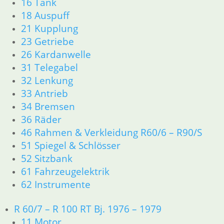
16 Tank
18 Auspuff
zzgl.
Versandkosten
21 Kupplung
In den Warenkorb
23 Getriebe
1
26 Kardanwelle
2
31 Telegabel
→
32 Lenkung
33 Antrieb
Shop
34 Bremsen
Ersatzteile nach Modell
36 Räder
K-Modell
46 Rahmen & Verkleidung R60/6 – R90/S
11 Motor
Dichtungen
51 Spiegel & Schlösser
32 Lenkung
52 Sitzbank
33 Antrieb
61 Fahrzeugelektrik
34 Bremsen
62 Instrumente
46 Rahmen Verkleidung
61 Fahrzeugelektrik
R 60/7 – R 100 RT Bj. 1976 – 1979
R25 /3
11 Motor
11 Motor R25/3