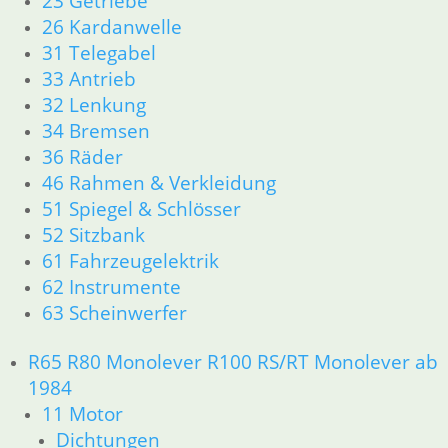
23 Getriebe
R50 R69/S
26 Kardanwelle
11 Motor
31 Telegabel
Dichtungen
33 Antrieb
Zylinderkopf
32 Lenkung
12 Motorelektrik
34 Bremsen
13 Vergaser
36 Räder
16 Tank
46 Rahmen & Verkleidung
18 Auspuff
51 Spiegel & Schlösser
21 Kupplung
23 Getriebe
52 Sitzbank
26 Kardanwelle
61 Fahrzeugelektrik
31 Telegabel
62 Instrumente
32 Lenkung
63 Scheinwerfer
33 Antrieb
34 Bremsen
R65 R80 Monolever R100 RS/RT Monolever ab
36 Räder
1984
46 Rahmen & Verkleidung
11 Motor
51 Spiegel & Schlösser
61 Fahrzeugelektrik
Dichtungen