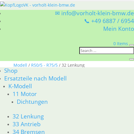
✉ info@vorholt-klein-bmw.de
📞 +49 6887 / 6954
Mein Konto
0 Items
Sie befinden sich hier:
Shop
/
Ersatzteile nach
Modell
/
R50/5 - R75/5
/ 32 Lenkung
Shop
32 Lenkung
Ersatzteile nach Modell
K-Modell
BMW R50/5 - R75/5 32 Lenkung
11 Motor
Nach
1–15 von 22 Ergebnissen werden angezeigt
Dichtungen
Aktualität
sortiert
1
32 Lenkung
2
33 Antrieb
→
34 Bremsen