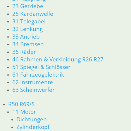
23 Getriebe
zzgl.
Versandkosten
26 Kardanwelle
In den Warenkorb
31 Telegabel
Schalter Aufnahme
32 Lenkung
33 Antrieb
Artikelnummer: 1230878
34 Bremsen
Weiterlesen
36 Räder
Griffgummi rechts
46 Rahmen & Verkleidung R26 R27
51 Spiegel & Schlösser
8,95
€
61 Fahrzeugelektrik
Artikelnummer: 1230868
62 Instrumente
inkl. MwSt.
63 Scheinwerfer
zzgl.
Versandkosten
Weiterlesen
R50 R69/S
11 Motor
Manschette Seilzug
Dichtungen
4,50
€
Zylinderkopf
Artikelnummer: 1230038