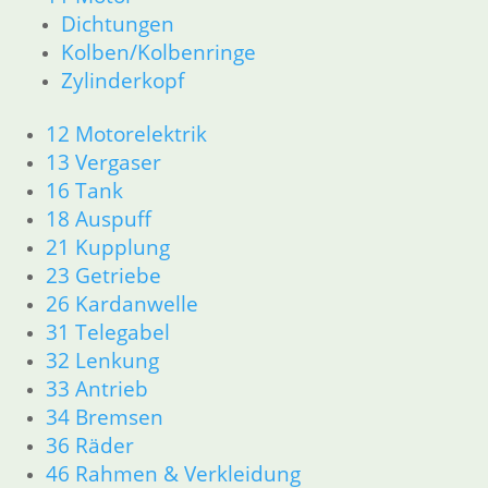
Dichtungen
Dichtungen
Zylinderkopf
Kolben/Kolbenringe
12 Motorelektrik
Zylinderkopf
13 Vergaser
16 Tank
12 Motorelektrik
18 Auspuff
13 Vergaser
21 Kupplung
16 Tank
23 Getriebe
18 Auspuff
31 Telegabel
21 Kupplung
32 Lenkung
23 Getriebe
33 Antrieb
34 Bremsen
26 Kardanwelle
36 Räder
31 Telegabel
46 Rahmen Verkleidung R25/3
32 Lenkung
51 Spiegel & Schlösser
33 Antrieb
61 Fahrzeugelektrik
34 Bremsen
62 Instrumente
36 Räder
63 Scheinwerfer
46 Rahmen & Verkleidung
R26 & R27