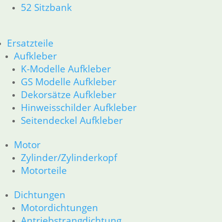
Rahmen __Fahrgestell
52 Sitzbank
Gabel __Fahrgestell
Räder __Fahrgestell
Antrieb
Ersatzteile
Elektrik
Aufkleber
Fahrgestellelektrik
K-Modelle Aufkleber
Motorelektrik _Elektrik
GS Modelle Aufkleber
Schalter für Bremsen, Kupplung & Licht
Scheinwerfer & Instrument
Dekorsätze Aufkleber
Zubehör
Hinweisschilder Aufkleber
Zubehör und Wartung
Seitendeckel Aufkleber
Products
search
Motor
Alle Preise inkl. der gesetzl. MwSt. und zzgl. Versand_
Zylinder/Zylinderkopf
Motorteile
Service
Kontakt
Dichtungen
Warenkorb
Motordichtungen
Mein Konto
Antriebstrangdichtung