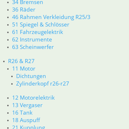
34 Bremsen
36 Räder
Normalschlüssel
Lenkradschloß
46 Rahmen Verkleidung R25/3
Rohling
24,50
€
51 Spiegel & Schlösser
10,50
€
Artikelnummer:
61 Fahrzeugelektrik
Artikelnummer:
9016007
62 Instrumente
9062680
inkl. MwSt.
63 Scheinwerfer
inkl. MwSt.
zzgl.
zzgl.
Versandkosten
R26 & R27
Versandkosten
11 Motor
In den
In den
Dichtungen
Warenkorb
Warenkorb
Zylinderkopf r26-r27
12 Motorelektrik
13 Vergaser
Shop
16 Tank
Ersatzteile nach Modell
18 Auspuff
K-Modell
21 Kupplung
11 Motor