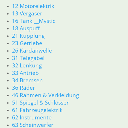
Aufkleber
12 Motorelektrik
K-Modelle Aufkleber
13 Vergaser
GS Modelle Aufkleber
16 Tank __Mystic
Dekorsätze Aufkleber
18 Auspuff
Hinweisschilder Aufkleber
21 Kupplung
Seitendeckel Aufkleber
23 Getriebe
Motor
26 Kardanwelle
Zylinder/Zylinderkopf
Motorteile
31 Telegabel
Dichtungen
32 Lenkung
Motordichtungen
33 Antrieb
Antriebstrangdichtung
34 Bremsen
Getriebe
36 Räder
Vergaser/Kraftstoff/Tank
46 Rahmen & Verkleidung
Vergaser
51 Spiegel & Schlösser
Tank
61 Fahrzeugelektrik
Auspuff
Bremsen
62 Instrumente
Fahrgestell
63 Scheinwerfer