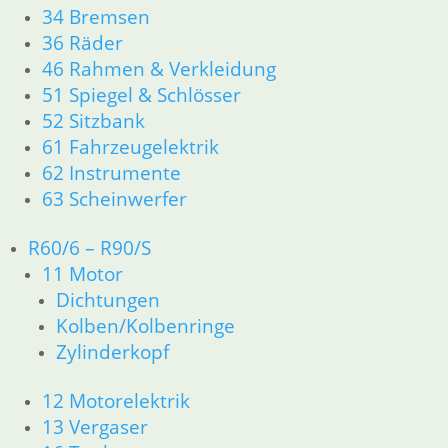
31 Telegabel
34 Bremsen
32 Lenkung
36 Räder
33 Antrieb
46 Rahmen & Verkleidung
34 Bremsen
51 Spiegel & Schlösser
36 Räder
52 Sitzbank
46 Rahmen & Verkleidung
61 Fahrzeugelektrik
51 Spiegel & Schlösser
61 Fahrzeugelektrik
62 Instrumente
62 Instrumente
63 Scheinwerfer
63 Scheinwerfer
R50/5 – R75/5
R60/6 – R90/S
11 Motor
11 Motor
Dichtungen
Dichtungen
Kolben/Kolbenringe
Kolben/Kolbenringe
Zylinderkopf
Zylinderkopf
12 Motorelektrik
13 Vergaser
12 Motorelektrik
16 Tank
18 Auspuff
13 Vergaser
21 Kupplung