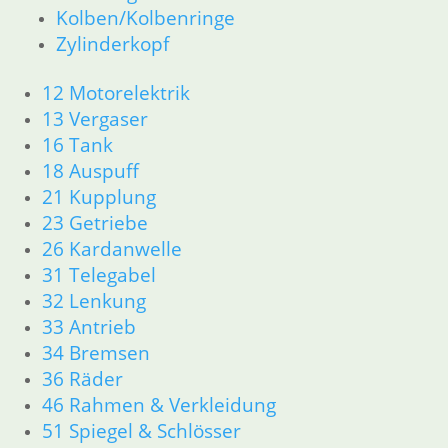
Kolben/Kolbenringe
61 Fahrzeugelektrik
Zylinderkopf
62 Instrumente
63 Scheinwerfer
12 Motorelektrik
R65 R80 Monolever R100 RS/RT Monolever ab 1984
11 Motor
13 Vergaser
Dichtungen
16 Tank
Kolben/Kolbenringe
18 Auspuff
Zylinderkopf
21 Kupplung
12 Motorelektrik
23 Getriebe
13 Vergaser
26 Kardanwelle
16 Tank
31 Telegabel
18 Auspuff
32 Lenkung
21 Kupplung
23 Getriebe
33 Antrieb
26 Kardanwelle
34 Bremsen
31 Telegabel
36 Räder
32 Lenkung
46 Rahmen & Verkleidung
33 Antrieb
51 Spiegel & Schlösser
34 Bremsen