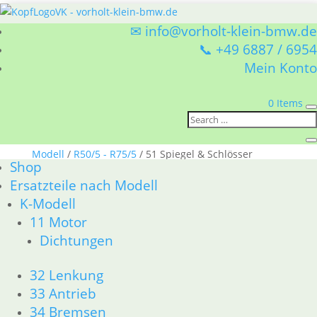
✉ info@vorholt-klein-bmw.de
📞 +49 6887 / 6954
Mein Konto
0 Items
Sie befinden sich hier:
Shop
/
Ersatzteile nach
Modell
/
R50/5 - R75/5
/ 51 Spiegel & Schlösser
Shop
Ersatzteile nach Modell
51 Spiegel & Schlösser
K-Modell
11 Motor
BMW R50/5 - R75/5 51 Spiegel & Schlösser
Dichtungen
Nach
Alle 5 Ergebnisse werden angezeigt
Aktualität
32 Lenkung
sortiert
33 Antrieb
34 Bremsen