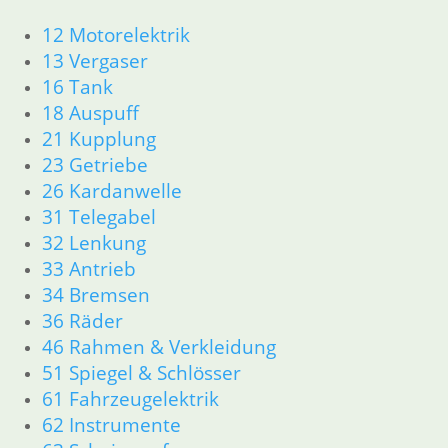
34 Bremsen
36 Räder
12 Motorelektrik
46 Rahmen Verkleidung R25/3
13 Vergaser
51 Spiegel & Schlösser
16 Tank
61 Fahrzeugelektrik
18 Auspuff
62 Instrumente
21 Kupplung
63 Scheinwerfer
23 Getriebe
R26 & R27
26 Kardanwelle
11 Motor
31 Telegabel
Dichtungen
Zylinderkopf r26-r27
32 Lenkung
12 Motorelektrik
33 Antrieb
13 Vergaser
34 Bremsen
16 Tank
36 Räder
18 Auspuff
46 Rahmen & Verkleidung
21 Kupplung
51 Spiegel & Schlösser
23 Getriebe
61 Fahrzeugelektrik
26 Kardanwelle
31 Telegabel
62 Instrumente
32 Lenkung