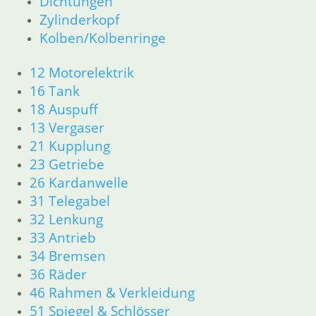
Dichtungen
23 Getriebe
26 Kardanwelle
Zylinderkopf
31 Telegabel
Kolben/Kolbenringe
32 Lenkung
33 Antrieb
12 Motorelektrik
34 Bremsen
16 Tank
36 Räder
18 Auspuff
46 Rahmen & Verkleidung
13 Vergaser
51 Spiegel & Schlösser
21 Kupplung
61 Fahrzeugelektrik
23 Getriebe
62 Instrumente
52 Sitzbank
26 Kardanwelle
R80GS bis R100GS PD 1990
31 Telegabel
11 Motor
32 Lenkung
Dichtungen
33 Antrieb
Kolben/Kolbenringe
34 Bremsen
Zylinderkopf
36 Räder
12 Motorelektrik
46 Rahmen & Verkleidung
13 Vergaser
51 Spiegel & Schlösser
16 Tank