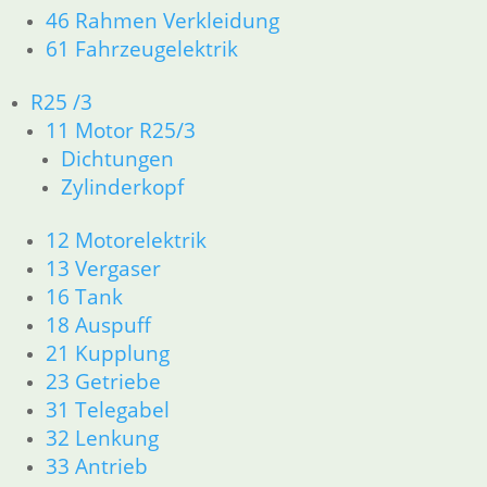
46 Rahmen Verkleidung
61 Fahrzeugelektrik
R25 /3
Abdeckplatte
Linsenschraube
Schloßkasten
vom
für
für die Sitzbank
11 Motor R25/3
Schloßkasten
Schloßkasten
am Rahmen
Dichtungen
2,00
€
0,90
€
49,70
€
Zylinderkopf
Artikelnummer:
Artikelnummer:
Artikelnummer:
1230194
9928562
1230186
12 Motorelektrik
inkl. MwSt.
inkl. MwSt.
inkl. MwSt.
13 Vergaser
zzgl.
zzgl.
zzgl.
16 Tank
Versandkosten
Versandkosten
Versandkosten
18 Auspuff
21 Kupplung
In den
In den
In den
Warenkorb
Warenkorb
Warenkorb
23 Getriebe
31 Telegabel
32 Lenkung
33 Antrieb