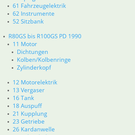
18 Auspuff
61 Fahrzeugelektrik
21 Kupplung
62 Instrumente
23 Getriebe
52 Sitzbank
26 Kardanwelle
31 Telegabel
R80GS bis R100GS PD 1990
32 Lenkung
11 Motor
33 Antrieb
Dichtungen
34 Bremsen
Kolben/Kolbenringe
36 Räder
46 Rahmen & Verkleidung
Zylinderkopf
51 Spiegel & Schlösser
52 Sitzbank
12 Motorelektrik
61 Fahrzeugelektrik
13 Vergaser
62 Instrumente
16 Tank
63 Scheinwerfer
18 Auspuff
R80R bis R100R und Mystic
21 Kupplung
11 Motor
23 Getriebe
Dichtungen
26 Kardanwelle
Kolben/Kolbenringe