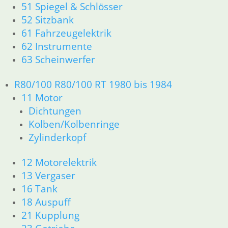
51 Spiegel & Schlösser
Zylinderkopf
52 Sitzbank
12 Motorelektrik
61 Fahrzeugelektrik
13 Vergaser
62 Instrumente
16 Tank
18 Auspuff
63 Scheinwerfer
21 Kupplung
23 Getriebe
R80/100 R80/100 RT 1980 bis 1984
26 Kardanwelle
11 Motor
31 Telegabel
Dichtungen
32 Lenkung
Kolben/Kolbenringe
33 Antrieb
Zylinderkopf
34 Bremsen
36 Räder
12 Motorelektrik
46 Rahmen & Verkleidung
13 Vergaser
51 Spiegel & Schlösser
52 Sitzbank
16 Tank
61 Fahrzeugelektrik
18 Auspuff
62 Instrumente
21 Kupplung
63 Scheinwerfer