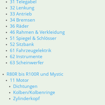
Zylinderkopf
31 Telegabel
12 Motorelektrik
32 Lenkung
13 Vergaser
33 Antrieb
16 Tank __Mystic
34 Bremsen
18 Auspuff
36 Räder
21 Kupplung
46 Rahmen & Verkleidung
23 Getriebe
51 Spiegel & Schlösser
26 Kardanwelle
52 Sitzbank
31 Telegabel
32 Lenkung
61 Fahrzeugelektrik
33 Antrieb
62 Instrumente
34 Bremsen
63 Scheinwerfer
36 Räder
46 Rahmen & Verkleidung
R80R bis R100R und Mystic
51 Spiegel & Schlösser
11 Motor
61 Fahrzeugelektrik
Dichtungen
62 Instrumente
Kolben/Kolbenringe
63 Scheinwerfer
52 Sitzbank
Zylinderkopf
Ersatzteile