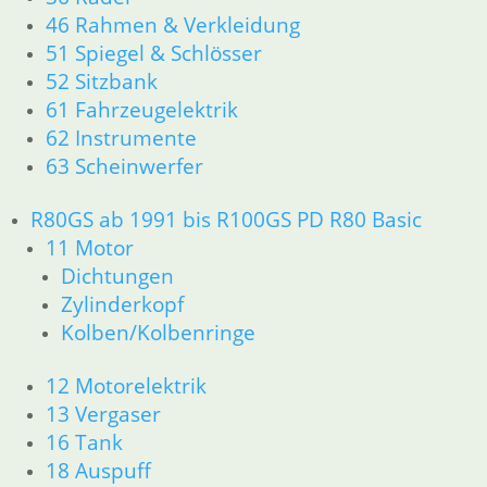
46 Rahmen & Verkleidung
51 Spiegel & Schlösser
51 Spiegel & Schlösser
52 Sitzbank
61 Fahrzeugelektrik
52 Sitzbank
62 Instrumente
61 Fahrzeugelektrik
63 Scheinwerfer
62 Instrumente
R80GS ab 1991 bis R100GS PD R80 Basic
63 Scheinwerfer
11 Motor
Dichtungen
R80GS ab 1991 bis R100GS PD R80 Basic
Zylinderkopf
11 Motor
Kolben/Kolbenringe
Dichtungen
12 Motorelektrik
13 Vergaser
Zylinderkopf
16 Tank
Kolben/Kolbenringe
18 Auspuff
21 Kupplung
12 Motorelektrik
23 Getriebe
13 Vergaser
31 Telegabel
16 Tank
26 Kardanwelle
18 Auspuff
32 Lenkung