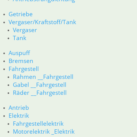
Links
Newsletter Anmeldung
Getriebe
Newsletter Abmeldung
Vergaser/Kraftstoff/Tank
Vergaser
Information
Tank
Impressum
AGB
Auspuff
Datenschutzerklärung
Bremsen
Zahlung und Lieferung
Fahrgestell
Cookie-Richtlinie (EU)
Rahmen __Fahrgestell
Widerrufsbelehrung
Gabel __Fahrgestell
Räder __Fahrgestell
Vertrag widerrufen
Teilesuche und Referenzummern
Antrieb
Elektrik
Besuchen Sie realoem.com mit Explosionszeichnungen für Ihre
Fahrgestellelektrik
Ersatzteilsuche.
Motorelektrik _Elektrik