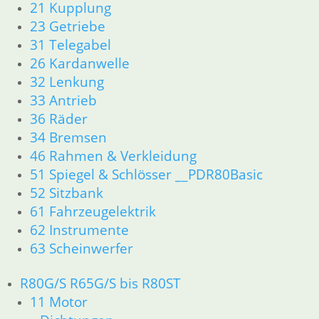
21 Kupplung
33 Antrieb
23 Getriebe
36 Räder
34 Bremsen
31 Telegabel
46 Rahmen & Verkleidung
26 Kardanwelle
51 Spiegel & Schlösser __PDR80Basic
32 Lenkung
52 Sitzbank
33 Antrieb
61 Fahrzeugelektrik
36 Räder
62 Instrumente
34 Bremsen
63 Scheinwerfer
46 Rahmen & Verkleidung
R80G/S R65G/S bis R80ST
51 Spiegel & Schlösser __PDR80Basic
11 Motor
Dichtungen
52 Sitzbank
Zylinderkopf
61 Fahrzeugelektrik
Kolben/Kolbenringe
62 Instrumente
12 Motorelektrik
63 Scheinwerfer
16 Tank
18 Auspuff
R80G/S R65G/S bis R80ST
13 Vergaser
11 Motor
21 Kupplung