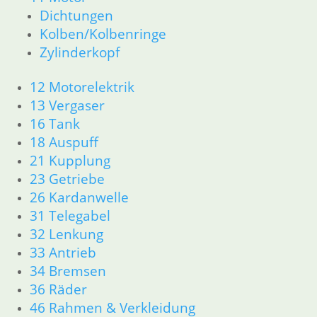
13 Vergaser
Dichtungen
16 Tank
Kolben/Kolbenringe
18 Auspuff
Zylinderkopf
21 Kupplung
23 Getriebe
12 Motorelektrik
26 Kardanwelle
13 Vergaser
31 Telegabel
32 Lenkung
16 Tank
33 Antrieb
18 Auspuff
34 Bremsen
21 Kupplung
36 Räder
23 Getriebe
46 Rahmen & Verkleidung R60/6 – R90/S
26 Kardanwelle
51 Spiegel & Schlösser
31 Telegabel
52 Sitzbank
32 Lenkung
61 Fahrzeugelektrik
33 Antrieb
62 Instrumente
R 60/7 – R 100 RT Bj. 1976 – 1979
34 Bremsen
11 Motor
36 Räder
Dichtungen
46 Rahmen & Verkleidung
Kolben/Kolbenringe