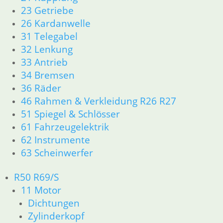
23 Getriebe
Dichtungen
32 Lenkung
26 Kardanwelle
33 Antrieb
31 Telegabel
34 Bremsen
32 Lenkung
46 Rahmen Verkleidung
33 Antrieb
61 Fahrzeugelektrik
34 Bremsen
R25 /3
36 Räder
11 Motor R25/3
46 Rahmen & Verkleidung R26 R27
Dichtungen
Zylinderkopf
51 Spiegel & Schlösser
12 Motorelektrik
61 Fahrzeugelektrik
13 Vergaser
62 Instrumente
16 Tank
63 Scheinwerfer
18 Auspuff
21 Kupplung
R50 R69/S
23 Getriebe
11 Motor
31 Telegabel
Dichtungen
32 Lenkung
Zylinderkopf
33 Antrieb