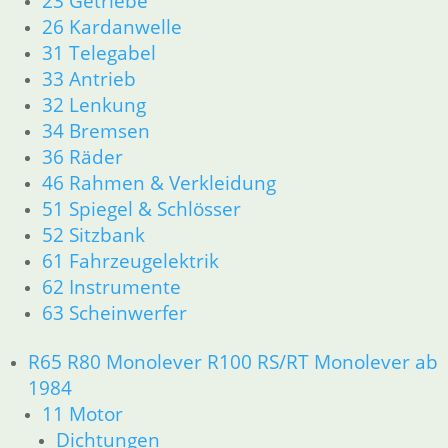
23 Getriebe
R80/100 R80/100 RT 1980 bis 1984
26 Kardanwelle
11 Motor
31 Telegabel
Dichtungen
33 Antrieb
Kolben/Kolbenringe
32 Lenkung
Zylinderkopf
12 Motorelektrik
34 Bremsen
13 Vergaser
36 Räder
16 Tank
46 Rahmen & Verkleidung
18 Auspuff
51 Spiegel & Schlösser
21 Kupplung
52 Sitzbank
23 Getriebe
61 Fahrzeugelektrik
26 Kardanwelle
62 Instrumente
31 Telegabel
33 Antrieb
63 Scheinwerfer
32 Lenkung
34 Bremsen
R65 R80 Monolever R100 RS/RT Monolever ab
36 Räder
1984
46 Rahmen & Verkleidung
11 Motor
51 Spiegel & Schlösser
Dichtungen
52 Sitzbank