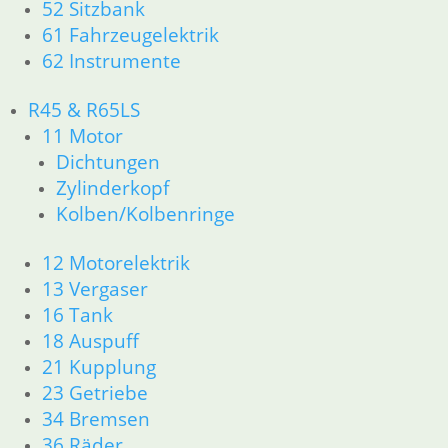
52 Sitzbank
36 Räder
61 Fahrzeugelektrik
46 Rahmen & Verkleidung
51 Spiegel & Schlösser
62 Instrumente
52 Sitzbank
61 Fahrzeugelektrik
R45 & R65LS
62 Instrumente
11 Motor
R45 & R65LS
Dichtungen
11 Motor
Zylinderkopf
Dichtungen
Kolben/Kolbenringe
Zylinderkopf
Kolben/Kolbenringe
12 Motorelektrik
12 Motorelektrik
13 Vergaser
13 Vergaser
16 Tank
16 Tank
18 Auspuff
18 Auspuff
21 Kupplung
21 Kupplung
23 Getriebe
23 Getriebe
34 Bremsen
34 Bremsen
36 Räder
36 Räder
46 Rahmen & Verkleidung