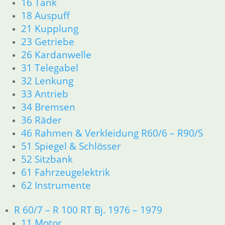
16 Tank
23 Getriebe
18 Auspuff
26 Kardanwelle
21 Kupplung
31 Telegabel
23 Getriebe
32 Lenkung
26 Kardanwelle
33 Antrieb
31 Telegabel
34 Bremsen
32 Lenkung
36 Räder
46 Rahmen & Verkleidung
33 Antrieb
51 Spiegel & Schlösser
34 Bremsen
52 Sitzbank
36 Räder
61 Fahrzeugelektrik
46 Rahmen & Verkleidung R60/6 – R90/S
62 Instrumente
51 Spiegel & Schlösser
63 Scheinwerfer
52 Sitzbank
R60/6 – R90/S
61 Fahrzeugelektrik
11 Motor
Dichtungen
62 Instrumente
Kolben/Kolbenringe
Zylinderkopf
R 60/7 – R 100 RT Bj. 1976 – 1979
12 Motorelektrik
11 Motor