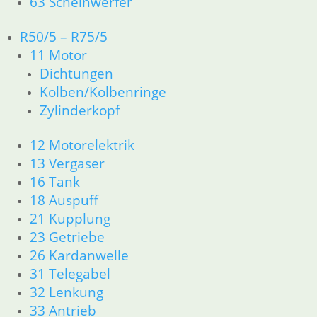
63 Scheinwerfer
33 Antrieb
34 Bremsen
R50/5 – R75/5
36 Räder
11 Motor
46 Rahmen & Verkleidung R26 R27
Dichtungen
51 Spiegel & Schlösser
Kolben/Kolbenringe
61 Fahrzeugelektrik
Zylinderkopf
62 Instrumente
63 Scheinwerfer
12 Motorelektrik
R50 R69/S
11 Motor
13 Vergaser
Dichtungen
16 Tank
Zylinderkopf
18 Auspuff
12 Motorelektrik
21 Kupplung
13 Vergaser
23 Getriebe
16 Tank
26 Kardanwelle
18 Auspuff
31 Telegabel
21 Kupplung
32 Lenkung
23 Getriebe
26 Kardanwelle
33 Antrieb