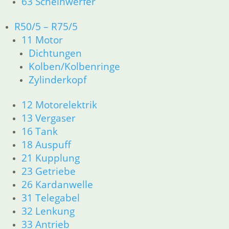
63 Scheinwerfer
Artikelnummer: 1231666
inkl. MwSt.
R50/5 – R75/5
zzgl.
Versandkosten
11 Motor
In den Warenkorb
Dichtungen
Kolben/Kolbenringe
Dichtring
Zylinderkopf
3,50
€
Artikelnummer: 1020109
12 Motorelektrik
inkl. MwSt.
13 Vergaser
16 Tank
zzgl.
Versandkosten
18 Auspuff
In den Warenkorb
21 Kupplung
Schraube
23 Getriebe
26 Kardanwelle
1,50
€
31 Telegabel
Artikelnummer: 1231463
32 Lenkung
inkl. MwSt.
33 Antrieb
zzgl.
Versandkosten