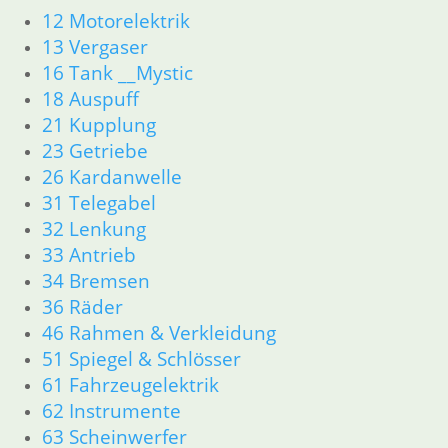
12 Motorelektrik
63 Scheinwerfer
R80GS ab 1991 bis R100GS PD R80 Basic
13 Vergaser
11 Motor
16 Tank __Mystic
Dichtungen
18 Auspuff
Zylinderkopf
21 Kupplung
Kolben/Kolbenringe
23 Getriebe
12 Motorelektrik
26 Kardanwelle
13 Vergaser
31 Telegabel
16 Tank
18 Auspuff
32 Lenkung
21 Kupplung
33 Antrieb
23 Getriebe
34 Bremsen
31 Telegabel
36 Räder
26 Kardanwelle
46 Rahmen & Verkleidung
32 Lenkung
51 Spiegel & Schlösser
33 Antrieb
61 Fahrzeugelektrik
36 Räder
62 Instrumente
34 Bremsen
46 Rahmen & Verkleidung
63 Scheinwerfer