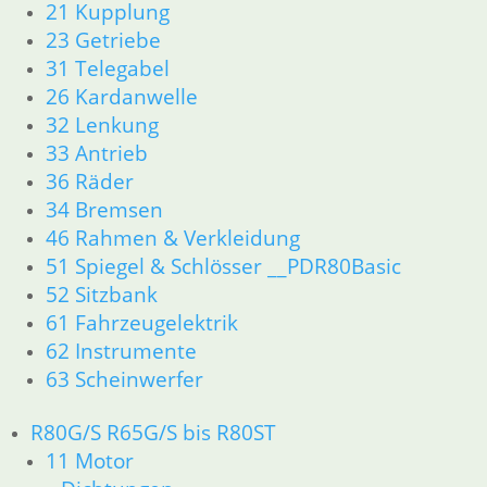
21 Kupplung
18 Auspuff
23 Getriebe
21 Kupplung
31 Telegabel
23 Getriebe
26 Kardanwelle
26 Kardanwelle
31 Telegabel
32 Lenkung
32 Lenkung
33 Antrieb
33 Antrieb
36 Räder
34 Bremsen
34 Bremsen
36 Räder
46 Rahmen & Verkleidung
46 Rahmen & Verkleidung
51 Spiegel & Schlösser __PDR80Basic
51 Spiegel & Schlösser
52 Sitzbank
52 Sitzbank
61 Fahrzeugelektrik
61 Fahrzeugelektrik
62 Instrumente
62 Instrumente
63 Scheinwerfer
63 Scheinwerfer
R80/100 R80/100 RT 1980 bis 1984
11 Motor
R80G/S R65G/S bis R80ST
Dichtungen
11 Motor
Kolben/Kolbenringe