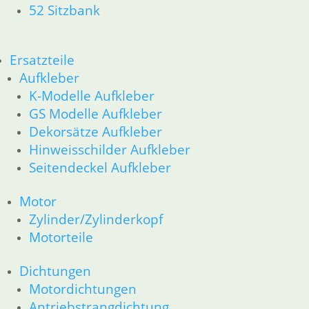
51 Spiegel & Schlösser __PDR80Basic
52 Sitzbank
52 Sitzbank
61 Fahrzeugelektrik
62 Instrumente
Ersatzteile
63 Scheinwerfer
Aufkleber
R80G/S R65G/S bis R80ST
K-Modelle Aufkleber
11 Motor
GS Modelle Aufkleber
Dichtungen
Dekorsätze Aufkleber
Zylinderkopf
Hinweisschilder Aufkleber
Kolben/Kolbenringe
12 Motorelektrik
Seitendeckel Aufkleber
16 Tank
18 Auspuff
Motor
13 Vergaser
Zylinder/Zylinderkopf
21 Kupplung
Motorteile
23 Getriebe
26 Kardanwelle
Dichtungen
31 Telegabel
Motordichtungen
32 Lenkung
Antriebstrangdichtung
33 Antrieb