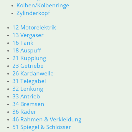
36 Räder
Kolben/Kolbenringe
46 Rahmen & Verkleidung
Zylinderkopf
51 Spiegel & Schlösser
61 Fahrzeugelektrik
12 Motorelektrik
62 Instrumente
13 Vergaser
63 Scheinwerfer
R50/5 – R75/5
16 Tank
11 Motor
18 Auspuff
Dichtungen
21 Kupplung
Kolben/Kolbenringe
23 Getriebe
Zylinderkopf
26 Kardanwelle
12 Motorelektrik
31 Telegabel
13 Vergaser
32 Lenkung
16 Tank
33 Antrieb
18 Auspuff
21 Kupplung
34 Bremsen
23 Getriebe
36 Räder
26 Kardanwelle
46 Rahmen & Verkleidung
31 Telegabel
51 Spiegel & Schlösser
32 Lenkung