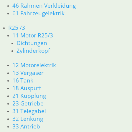
46 Rahmen Verkleidung
61 Fahrzeugelektrik
Druckring im Tausch
84,00
€
R25 /3
Artikelnummer: 1231666T
11 Motor R25/3
inkl. MwSt.
Dichtungen
Zylinderkopf
zzgl.
Versandkosten
In den Warenkorb
12 Motorelektrik
Kupplungsschalter
13 Vergaser
16 Tank
24,50
€
18 Auspuff
Artikelnummer: 1243403
21 Kupplung
inkl. MwSt.
23 Getriebe
zzgl.
Versandkosten
31 Telegabel
In den Warenkorb
32 Lenkung
Spannwerkzeug Kupplung
33 Antrieb