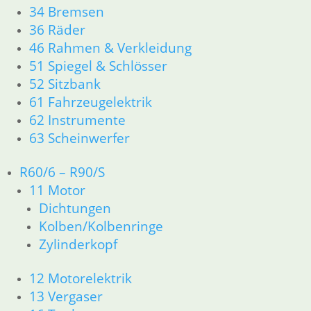
34 Bremsen
In den Warenkorb
36 Räder
Manschette
46 Rahmen & Verkleidung
51 Spiegel & Schlösser
8,80
€
52 Sitzbank
Artikelnummer: 1230109
61 Fahrzeugelektrik
inkl. MwSt.
62 Instrumente
zzgl.
Versandkosten
63 Scheinwerfer
In den Warenkorb
R60/6 – R90/S
Gegenscheibe
11 Motor
12,80
€
Dichtungen
Artikelnummer: 1232088
Kolben/Kolbenringe
inkl. MwSt.
Zylinderkopf
zzgl.
Versandkosten
12 Motorelektrik
In den Warenkorb
13 Vergaser
Filz