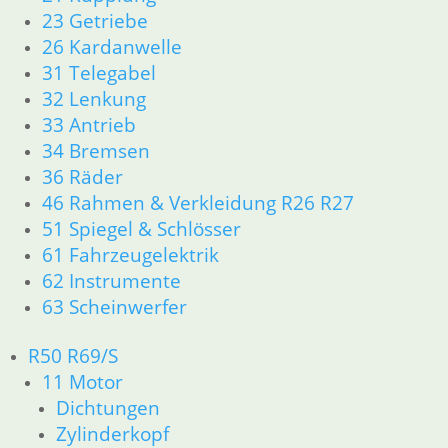
23 Getriebe
zzgl.
Versandkosten
26 Kardanwelle
In den Warenkorb
31 Telegabel
Druckkolben
32 Lenkung
33 Antrieb
39,00
€
34 Bremsen
Artikelnummer: 1232087
36 Räder
inkl. MwSt.
46 Rahmen & Verkleidung R26 R27
zzgl.
Versandkosten
51 Spiegel & Schlösser
In den Warenkorb
61 Fahrzeugelektrik
62 Instrumente
Druckplatte
63 Scheinwerfer
119,00
€
Artikelnummer: 1251801
R50 R69/S
inkl. MwSt.
11 Motor
zzgl.
Versandkosten
Dichtungen
In den Warenkorb
Zylinderkopf