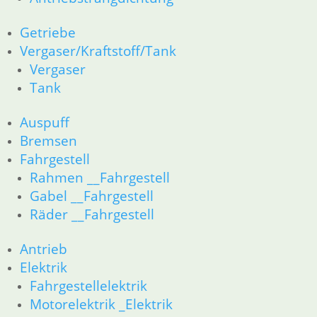
34 Bremsen
36 Räder
Getriebe
46 Rahmen & Verkleidung
Vergaser/Kraftstoff/Tank
51 Spiegel & Schlösser
Vergaser
61 Fahrzeugelektrik
Tank
62 Instrumente
52 Sitzbank
Auspuff
R80GS bis R100GS PD 1990
Bremsen
11 Motor
Fahrgestell
Dichtungen
Rahmen __Fahrgestell
Kolben/Kolbenringe
Zylinderkopf
Gabel __Fahrgestell
12 Motorelektrik
Räder __Fahrgestell
13 Vergaser
16 Tank
Antrieb
18 Auspuff
Elektrik
21 Kupplung
Fahrgestellelektrik
23 Getriebe
Motorelektrik _Elektrik
26 Kardanwelle