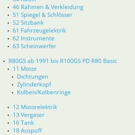
23 Getriebe
46 Rahmen & Verkleidung
26 Kardanwelle
51 Spiegel & Schlösser
31 Telegabel
52 Sitzbank
32 Lenkung
33 Antrieb
61 Fahrzeugelektrik
34 Bremsen
62 Instrumente
36 Räder
63 Scheinwerfer
46 Rahmen & Verkleidung R60/6 – R90/S
51 Spiegel & Schlösser
R80GS ab 1991 bis R100GS PD R80 Basic
52 Sitzbank
11 Motor
61 Fahrzeugelektrik
Dichtungen
62 Instrumente
Zylinderkopf
R 60/7 – R 100 RT Bj. 1976 – 1979
11 Motor
Kolben/Kolbenringe
Dichtungen
Kolben/Kolbenringe
12 Motorelektrik
Zylinderkopf
13 Vergaser
12 Motorelektrik
16 Tank
13 Vergaser
18 Auspuff
16 Tank