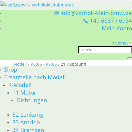
✉ info@vorholt-klein-bmw.de
📞 +49 6887 / 6954
Mein Konto
0 Items
Sie befinden sich hier:
Shop
/
Ersatzteile nach
Modell
/
R60/6 - R90/S
/ 21 Kupplung
Shop
21 Kupplung
Ersatzteile nach Modell
K-Modell
BMW R60/6 - R90/S 21 Kupplung
11 Motor
Nach
1–15 von 18 Ergebnissen werden angezeigt
Dichtungen
Aktualität
sortiert
1
32 Lenkung
2
33 Antrieb
→
34 Bremsen