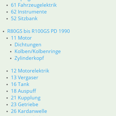
61 Fahrzeugelektrik
11 Motor
Dichtungen
62 Instrumente
Kolben/Kolbenringe
52 Sitzbank
Zylinderkopf
12 Motorelektrik
R80GS bis R100GS PD 1990
13 Vergaser
11 Motor
16 Tank
Dichtungen
18 Auspuff
Kolben/Kolbenringe
21 Kupplung
Zylinderkopf
23 Getriebe
26 Kardanwelle
12 Motorelektrik
31 Telegabel
32 Lenkung
13 Vergaser
33 Antrieb
16 Tank
34 Bremsen
18 Auspuff
36 Räder
21 Kupplung
46 Rahmen & Verkleidung
23 Getriebe
51 Spiegel & Schlösser
26 Kardanwelle
52 Sitzbank