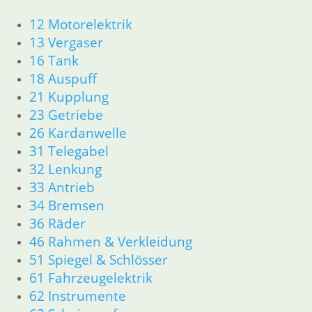
Kupplungsscheibe
12 Motorelektrik
13 Vergaser
98,00
€
16 Tank
Artikelnummer: 1236332
inkl. MwSt.
18 Auspuff
21 Kupplung
zzgl.
Versandkosten
23 Getriebe
In den Warenkorb
26 Kardanwelle
Druckstange 5 Gang Getr.
31 Telegabel
32 Lenkung
21,90
€
33 Antrieb
Artikelnummer: 1232089
34 Bremsen
inkl. MwSt.
36 Räder
zzgl.
Versandkosten
46 Rahmen & Verkleidung
In den Warenkorb
51 Spiegel & Schlösser
Druckring
61 Fahrzeugelektrik
62 Instrumente
109,00
€