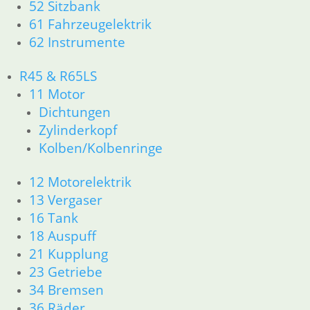
52 Sitzbank
33 Antrieb
61 Fahrzeugelektrik
34 Bremsen
62 Instrumente
36 Räder
46 Rahmen & Verkleidung
R45 & R65LS
51 Spiegel & Schlösser
52 Sitzbank
11 Motor
61 Fahrzeugelektrik
Dichtungen
62 Instrumente
Zylinderkopf
63 Scheinwerfer
Kolben/Kolbenringe
R60/6 – R90/S
11 Motor
12 Motorelektrik
Dichtungen
13 Vergaser
Kolben/Kolbenringe
16 Tank
Zylinderkopf
12 Motorelektrik
18 Auspuff
13 Vergaser
21 Kupplung
16 Tank
23 Getriebe
18 Auspuff
34 Bremsen
21 Kupplung
36 Räder