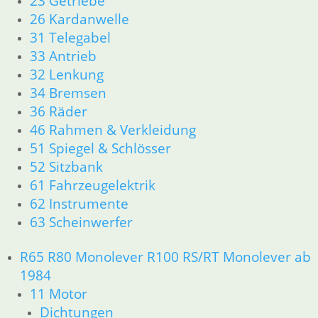
23 Getriebe
51 Spiegel & Schlösser
26 Kardanwelle
61 Fahrzeugelektrik
31 Telegabel
62 Instrumente
33 Antrieb
63 Scheinwerfer
32 Lenkung
R50 R69/S
34 Bremsen
11 Motor
Dichtungen
36 Räder
Zylinderkopf
46 Rahmen & Verkleidung
12 Motorelektrik
51 Spiegel & Schlösser
13 Vergaser
52 Sitzbank
16 Tank
61 Fahrzeugelektrik
18 Auspuff
62 Instrumente
21 Kupplung
63 Scheinwerfer
23 Getriebe
26 Kardanwelle
R65 R80 Monolever R100 RS/RT Monolever ab
31 Telegabel
32 Lenkung
1984
33 Antrieb
11 Motor
34 Bremsen
Dichtungen