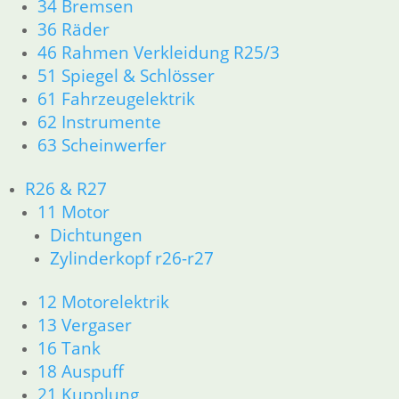
34 Bremsen
25,80
€
36 Räder
Artikelnummer: 2121332W
46 Rahmen Verkleidung R25/3
inkl. MwSt.
51 Spiegel & Schlösser
zzgl.
Versandkosten
61 Fahrzeugelektrik
In den Warenkorb
62 Instrumente
63 Scheinwerfer
Bolzen
14,50
€
R26 & R27
Artikelnummer: 1241484
11 Motor
inkl. MwSt.
Dichtungen
Zylinderkopf r26-r27
zzgl.
Versandkosten
In den Warenkorb
12 Motorelektrik
Sicherungsscheibe
13 Vergaser
16 Tank
1,50
€
18 Auspuff
Artikelnummer: 9932852
inkl. MwSt.
21 Kupplung