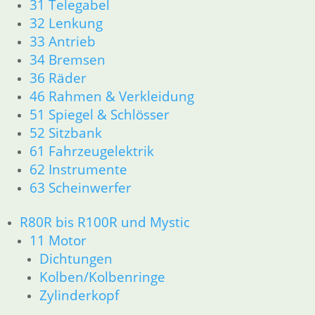
31 Telegabel
61 Fahrzeugelektrik
62 Instrumente
32 Lenkung
R45 & R65LS
33 Antrieb
11 Motor
34 Bremsen
Dichtungen
36 Räder
Zylinderkopf
46 Rahmen & Verkleidung
Kolben/Kolbenringe
51 Spiegel & Schlösser
12 Motorelektrik
52 Sitzbank
13 Vergaser
61 Fahrzeugelektrik
16 Tank
18 Auspuff
62 Instrumente
21 Kupplung
63 Scheinwerfer
23 Getriebe
34 Bremsen
R80R bis R100R und Mystic
36 Räder
11 Motor
46 Rahmen & Verkleidung
Dichtungen
51 Spiegel & Schlösser
Kolben/Kolbenringe
52 Sitzbank
Zylinderkopf
61 Fahrzeugelektrik
62 Instrumente