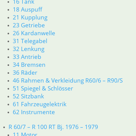
16 Tank
18 Auspuff
3,50
€
21 Kupplung
Artikelnummer: 1230440
inkl. MwSt.
23 Getriebe
26 Kardanwelle
zzgl.
Versandkosten
31 Telegabel
In den Warenkorb
32 Lenkung
1
33 Antrieb
2
34 Bremsen
→
36 Räder
46 Rahmen & Verkleidung R60/6 – R90/S
Shop
51 Spiegel & Schlösser
Ersatzteile nach Modell
52 Sitzbank
K-Modell
61 Fahrzeugelektrik
11 Motor
62 Instrumente
Dichtungen
32 Lenkung
R 60/7 – R 100 RT Bj. 1976 – 1979
33 Antrieb
34 Bremsen
11 Motor