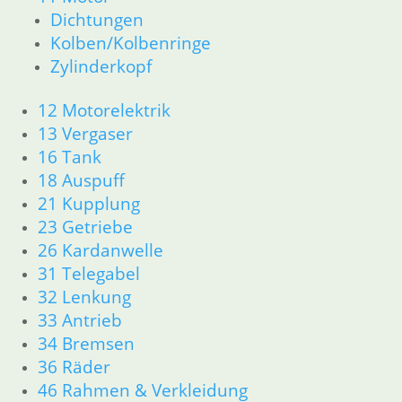
46 Rahmen Verkleidung
Dichtungen
61 Fahrzeugelektrik
Kolben/Kolbenringe
R25 /3
Zylinderkopf
11 Motor R25/3
Dichtungen
12 Motorelektrik
Zylinderkopf
13 Vergaser
12 Motorelektrik
16 Tank
13 Vergaser
16 Tank
18 Auspuff
18 Auspuff
21 Kupplung
21 Kupplung
23 Getriebe
23 Getriebe
26 Kardanwelle
31 Telegabel
31 Telegabel
32 Lenkung
32 Lenkung
33 Antrieb
33 Antrieb
34 Bremsen
34 Bremsen
36 Räder
46 Rahmen Verkleidung R25/3
36 Räder
51 Spiegel & Schlösser
46 Rahmen & Verkleidung