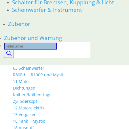
Schalter für Bremsen, Kupplung & Licht
31 Telegabel
Scheinwerfer & Instrument
32 Lenkung
33 Antrieb
34 Bremsen
Zubehör
36 Räder
46 Rahmen & Verkleidung
Zubehör und Wartung
51 Spiegel & Schlösser
Products
52 Sitzbank
search
61 Fahrzeugelektrik
62 Instrumente
63 Scheinwerfer
R80R bis R100R und Mystic
11 Motor
Dichtungen
Kolben/Kolbenringe
Zylinderkopf
12 Motorelektrik
13 Vergaser
16 Tank __Mystic
18 Auspuff