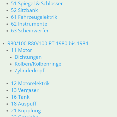
61 Fahrzeugelektrik
51 Spiegel & Schlösser
62 Instrumente
52 Sitzbank
63 Scheinwerfer
61 Fahrzeugelektrik
R26 & R27
62 Instrumente
11 Motor
63 Scheinwerfer
Dichtungen
Zylinderkopf r26-r27
R80/100 R80/100 RT 1980 bis 1984
12 Motorelektrik
13 Vergaser
11 Motor
16 Tank
Dichtungen
18 Auspuff
Kolben/Kolbenringe
21 Kupplung
Zylinderkopf
23 Getriebe
26 Kardanwelle
12 Motorelektrik
31 Telegabel
13 Vergaser
32 Lenkung
16 Tank
33 Antrieb
34 Bremsen
18 Auspuff
36 Räder
21 Kupplung
46 Rahmen & Verkleidung R26 R27