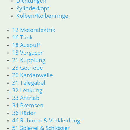
Dichtungen
Zylinderkopf
Zylinderkopf
12 Motorelektrik
13 Vergaser
Kolben/Kolbenringe
16 Tank
18 Auspuff
12 Motorelektrik
21 Kupplung
16 Tank
23 Getriebe
18 Auspuff
26 Kardanwelle
13 Vergaser
31 Telegabel
21 Kupplung
33 Antrieb
23 Getriebe
32 Lenkung
26 Kardanwelle
34 Bremsen
36 Räder
31 Telegabel
46 Rahmen & Verkleidung
32 Lenkung
51 Spiegel & Schlösser
33 Antrieb
52 Sitzbank
34 Bremsen
61 Fahrzeugelektrik
36 Räder
62 Instrumente
46 Rahmen & Verkleidung
63 Scheinwerfer
51 Spiegel & Schlösser
R65 R80 Monolever R100 RS/RT Monolever ab 1984