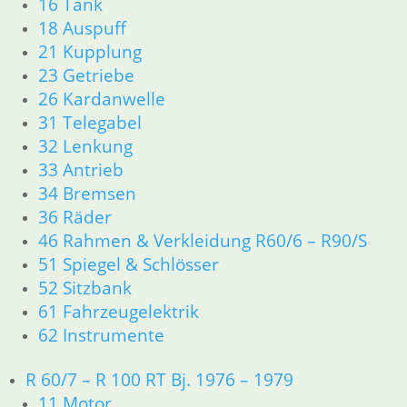
16 Tank
Information
18 Auspuff
21 Kupplung
Impressum
23 Getriebe
AGB
26 Kardanwelle
Datenschutzerklärung
31 Telegabel
Zahlung und Lieferung
32 Lenkung
Cookie-Richtlinie (EU)
33 Antrieb
Widerrufsbelehrung
34 Bremsen
36 Räder
Vertrag widerrufen
Teilesuche und Referenzummern
46 Rahmen & Verkleidung R60/6 – R90/S
51 Spiegel & Schlösser
Besuchen Sie realoem.com mit Explosionszeichnungen für Ihre
52 Sitzbank
Ersatzteilsuche.
61 Fahrzeugelektrik
62 Instrumente
R 60/7 – R 100 RT Bj. 1976 – 1979
11 Motor