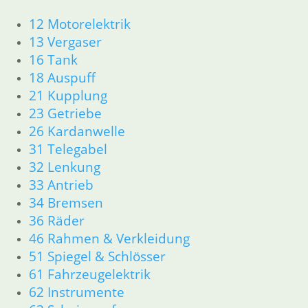
12 Motorelektrik
13 Vergaser
16 Tank
Einlassventil 42
Auslaßventil 40
18 Auspuff
x 8 mit 45 °
x 8 mit 45°
Einlassventil
21 Kupplung
44x 8 mit 45 °
32,40
€
58,00
€
23 Getriebe
28,50
€
Artikelnummer:
Artikelnummer:
26 Kardanwelle
Artikelnummer:
1250234
1257837
1261751
inkl. MwSt.
inkl. MwSt.
31 Telegabel
inkl. MwSt.
32 Lenkung
zzgl.
zzgl.
33 Antrieb
zzgl.
Versandkosten
Versandkosten
34 Bremsen
Versandkosten
In den
In den
36 Räder
In den
Warenkorb
Warenkorb
46 Rahmen & Verkleidung
Warenkorb
51 Spiegel & Schlösser
61 Fahrzeugelektrik
62 Instrumente