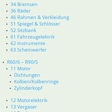
34 Bremsen
36 Räder
Ersatzteile nach Modell
46 Rahmen & Verkleidung
Ersatzteile
51 Spiegel & Schlösser
52 Sitzbank
Zubehör und Wartung
61 Fahrzeugelektrik
62 Instrumente
Products
search
63 Scheinwerfer
Alle Preise inkl. der gesetzl. MwSt. und zzgl. Versand_
R60/6 – R90/S
Service
11 Motor
Kontakt
Dichtungen
Warenkorb
Kolben/Kolbenringe
Mein Konto
Zylinderkopf
Links
Newsletter Anmeldung
12 Motorelektrik
Newsletter Abmeldung
13 Vergaser