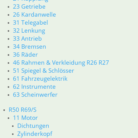
23 Getriebe
26 Kardanwelle
31 Telegabel
32 Lenkung
Ventileinstellschraube
Nadellager
Mutter
33 Antrieb
12,50
€
Kipphebel
Ventileinstellschraube
34 Bremsen
Artikelnummer:
23,50
€
1,20
€
1744328
36 Räder
Artikelnummer:
Artikelnummer:
inkl. MwSt.
46 Rahmen & Verkleidung R26 R27
1261712
1744331
51 Spiegel & Schlösser
inkl. MwSt.
inkl. MwSt.
zzgl.
61 Fahrzeugelektrik
Versandkosten
zzgl.
zzgl.
62 Instrumente
Versandkosten
Versandkosten
In den
63 Scheinwerfer
Warenkorb
In den
In den
R50 R69/S
Warenkorb
Warenkorb
11 Motor
Dichtungen
Zylinderkopf