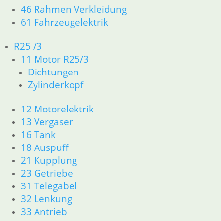
46 Rahmen Verkleidung
61 Fahrzeugelektrik
R25 /3
Hutmutter
Kipphebel I
11 Motor R25/3
6,80
€
119,00
€
Dichtungen
Stehbolzen am
Artikelnummer:
Artikelnummer:
Zylinderkopf für
Zylinderkopf
Ventildeckle M8
1744330
1337713
inkl. MwSt.
inkl. MwSt.
1,80
€
12 Motorelektrik
Artikelnummer:
zzgl.
zzgl.
13 Vergaser
9908142
Versandkosten
Versandkosten
16 Tank
inkl. MwSt.
18 Auspuff
In den
In den
zzgl.
Warenkorb
Warenkorb
21 Kupplung
Versandkosten
23 Getriebe
In den
31 Telegabel
Warenkorb
32 Lenkung
33 Antrieb