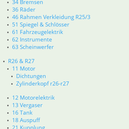
34 Bremsen
36 Räder
46 Rahmen Verkleidung R25/3
51 Spiegel & Schlösser
61 Fahrzeugelektrik
Kipphebel „II“
Ventilfeder
62 Instrumente
Zylinderkopfüberholu
119,00
€
5,90
€
/ Bleifreiumbau
63 Scheinwerfer
Artikelnummer:
Artikelnummer:
0,00
€
1337715
1264176
Artikelnummer:
R26 & R27
inkl. MwSt.
inkl. MwSt.
1112523
11 Motor
zzgl.
zzgl.
inkl. MwSt.
Dichtungen
Versandkosten
Versandkosten
Zylinderkopf r26-r27
zzgl.
In den
In den
Versandkosten
12 Motorelektrik
Warenkorb
Warenkorb
In den
13 Vergaser
Warenkorb
16 Tank
18 Auspuff
21 Kupplung