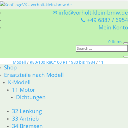
✉ info@vorholt-klein-bmw.de
📞 +49 6887 / 6954
Mein Konto
0 Items
Sie befinden sich hier:
Shop
/
Ersatzteile nach
Modell
/
R80/100 R80/100 RT 1980 bis 1984
/
11
Shop
Motor
/ Zylinderkopf
Ersatzteile nach Modell
K-Modell
Zylinderkopf
11 Motor
Dichtungen
BMW 11 Motor Zylinderkopf
Nach
Alle 15 Ergebnisse werden angezeigt
32 Lenkung
Aktualität
sortiert
33 Antrieb
34 Bremsen