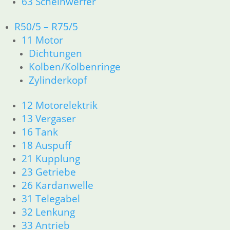
63 Scheinwerfer
R50/5 – R75/5
Ventildeckeldichtung
11 Motor
5,00
€
Dichtungen
Auslaßventil 38
Ventildeckel
Artikelnummer:
x 8 mit 45 °
rund
Kolben/Kolbenringe
1338426
49,90
€
49,00
€
Zylinderkopf
inkl. MwSt.
Artikelnummer:
Artikelnummer:
1337453
1250240
zzgl.
12 Motorelektrik
inkl. MwSt.
inkl. MwSt.
Versandkosten
13 Vergaser
zzgl.
zzgl.
In den
16 Tank
Versandkosten
Versandkosten
Warenkorb
18 Auspuff
21 Kupplung
In den
In den
23 Getriebe
Warenkorb
Warenkorb
26 Kardanwelle
31 Telegabel
32 Lenkung
33 Antrieb
Shop