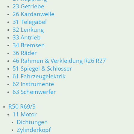
Newsletter Abmeldung
23 Getriebe
26 Kardanwelle
Information
31 Telegabel
Impressum
32 Lenkung
AGB
33 Antrieb
Datenschutzerklärung
34 Bremsen
Zahlung und Lieferung
36 Räder
Cookie-Richtlinie (EU)
46 Rahmen & Verkleidung R26 R27
Widerrufsbelehrung
51 Spiegel & Schlösser
61 Fahrzeugelektrik
Vertrag widerrufen
62 Instrumente
Teilesuche und Referenzummern
63 Scheinwerfer
Besuchen Sie realoem.com mit Explosionszeichnungen für Ihre
R50 R69/S
Ersatzteilsuche.
11 Motor
Dichtungen
Zylinderkopf