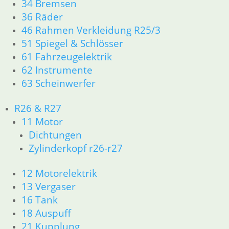
34 Bremsen
Shop
36 Räder
46 Rahmen Verkleidung R25/3
Ersatzteile nach Modell
51 Spiegel & Schlösser
61 Fahrzeugelektrik
Ersatzteile
62 Instrumente
63 Scheinwerfer
Zubehör und Wartung
Products
R26 & R27
search
11 Motor
Alle Preise inkl. der gesetzl. MwSt. und zzgl. Versand_
Dichtungen
Zylinderkopf r26-r27
Service
Kontakt
12 Motorelektrik
Warenkorb
13 Vergaser
Mein Konto
16 Tank
Links
18 Auspuff
Newsletter Anmeldung
21 Kupplung