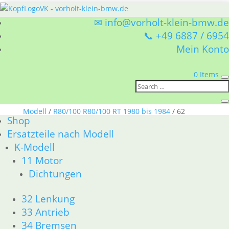
✉ info@vorholt-klein-bmw.de
📞 +49 6887 / 6954
Mein Konto
0 Items
Sie befinden sich hier:
Shop
/
Ersatzteile nach
Modell
/
R80/100 R80/100 RT 1980 bis 1984
/ 62
Shop
Instrumente
Ersatzteile nach Modell
K-Modell
62 Instrumente
11 Motor
Dichtungen
BMW R80/100 R80/100 RT 1980 bis 1984 62
Instrumente
32 Lenkung
Nach
Alle 2 Ergebnisse werden angezeigt
Aktualität
33 Antrieb
sortiert
34 Bremsen