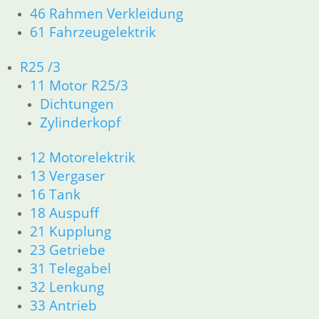
46 Rahmen Verkleidung
61 Fahrzeugelektrik
Tachowelle
R25 /3
28,50
€
11 Motor R25/3
Tülle
Artikelnummer:
Tachowelle am
Dichtungen
Getriebe
1357731
Zylinderkopf
inkl. MwSt.
3,50
€
Artikelnummer:
zzgl.
12 Motorelektrik
8080160
Versandkosten
13 Vergaser
inkl. MwSt.
16 Tank
In den
zzgl.
18 Auspuff
Warenkorb
Versandkosten
21 Kupplung
In den
23 Getriebe
Warenkorb
31 Telegabel
32 Lenkung
33 Antrieb