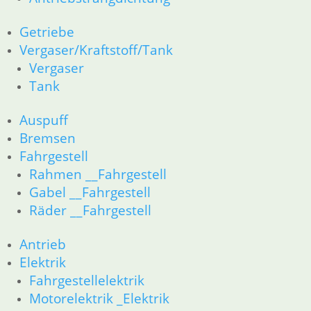
23 Getriebe
31 Telegabel
Getriebe
26 Kardanwelle
Vergaser/Kraftstoff/Tank
32 Lenkung
Vergaser
33 Antrieb
36 Räder
Tank
34 Bremsen
46 Rahmen & Verkleidung
Auspuff
51 Spiegel & Schlösser __PDR80Basic
Bremsen
52 Sitzbank
Fahrgestell
61 Fahrzeugelektrik
Rahmen __Fahrgestell
62 Instrumente
Gabel __Fahrgestell
63 Scheinwerfer
Räder __Fahrgestell
R80G/S R65G/S bis R80ST
11 Motor
Antrieb
Dichtungen
Zylinderkopf
Elektrik
Kolben/Kolbenringe
Fahrgestellelektrik
12 Motorelektrik
Motorelektrik _Elektrik
16 Tank