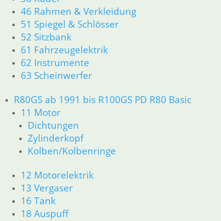
13 Vergaser
46 Rahmen & Verkleidung
16 Tank
51 Spiegel & Schlösser
18 Auspuff
52 Sitzbank
21 Kupplung
61 Fahrzeugelektrik
23 Getriebe
62 Instrumente
26 Kardanwelle
63 Scheinwerfer
31 Telegabel
32 Lenkung
33 Antrieb
R80GS ab 1991 bis R100GS PD R80 Basic
34 Bremsen
11 Motor
36 Räder
Dichtungen
46 Rahmen & Verkleidung
Zylinderkopf
51 Spiegel & Schlösser
Kolben/Kolbenringe
52 Sitzbank
61 Fahrzeugelektrik
12 Motorelektrik
62 Instrumente
13 Vergaser
63 Scheinwerfer
R60/6 – R90/S
16 Tank
11 Motor
18 Auspuff
Dichtungen