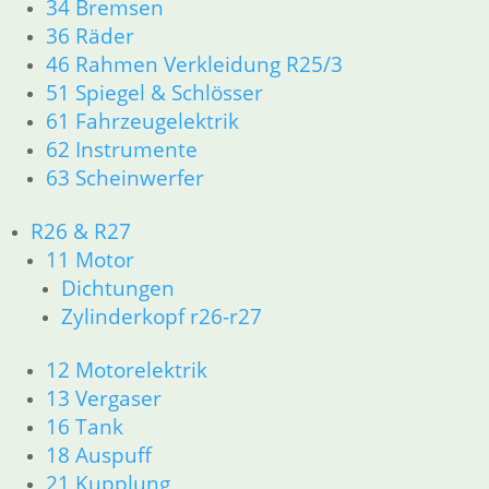
34 Bremsen
36 Räder
zzgl.
Versandkosten
46 Rahmen Verkleidung R25/3
In den Warenkorb
51 Spiegel & Schlösser
61 Fahrzeugelektrik
Kotflügel R 80 GS R 100 GS
62 Instrumente
niedrig
63 Scheinwerfer
119,45
€
R26 & R27
Artikelnummer: 2322748
inkl. MwSt.
11 Motor
Dichtungen
zzgl.
Versandkosten
Zylinderkopf r26-r27
In den Warenkorb
12 Motorelektrik
Paris Dakar
13 Vergaser
Motorverkleidung
16 Tank
18 Auspuff
197,70
€
21 Kupplung
Artikelnummer: 2315311