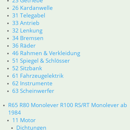
23 Getriebe
31 Telegabel
26 Kardanwelle
32 Lenkung
31 Telegabel
33 Antrieb
33 Antrieb
34 Bremsen
32 Lenkung
36 Räder
34 Bremsen
46 Rahmen Verkleidung R25/3
36 Räder
51 Spiegel & Schlösser
46 Rahmen & Verkleidung
61 Fahrzeugelektrik
51 Spiegel & Schlösser
62 Instrumente
63 Scheinwerfer
52 Sitzbank
R26 & R27
61 Fahrzeugelektrik
11 Motor
62 Instrumente
Dichtungen
63 Scheinwerfer
Zylinderkopf r26-r27
12 Motorelektrik
R65 R80 Monolever R100 RS/RT Monolever ab
13 Vergaser
1984
16 Tank
11 Motor
18 Auspuff
21 Kupplung
Dichtungen