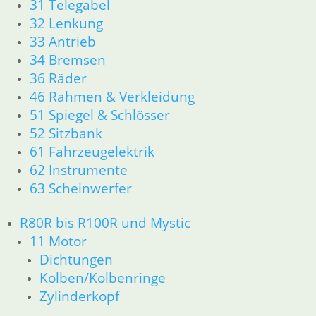
31 Telegabel
36 Räder
32 Lenkung
46 Rahmen & Verkleidung
33 Antrieb
51 Spiegel & Schlösser
34 Bremsen
52 Sitzbank
61 Fahrzeugelektrik
36 Räder
62 Instrumente
46 Rahmen & Verkleidung
63 Scheinwerfer
51 Spiegel & Schlösser
R65 R80 Monolever R100 RS/RT Monolever ab 1984
52 Sitzbank
11 Motor
61 Fahrzeugelektrik
Dichtungen
62 Instrumente
Kolben/Kolbenringe
63 Scheinwerfer
Zylinderkopf
12 Motorelektrik
R80R bis R100R und Mystic
13 Vergaser
16 Tank
11 Motor
18 Auspuff
Dichtungen
21 Kupplung
Kolben/Kolbenringe
23 Getriebe
Zylinderkopf
26 Kardanwelle