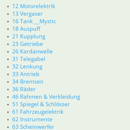
31 Telegabel
12 Motorelektrik
32 Lenkung
13 Vergaser
33 Antrieb
16 Tank __Mystic
34 Bremsen
36 Räder
18 Auspuff
46 Rahmen & Verkleidung
21 Kupplung
51 Spiegel & Schlösser
23 Getriebe
52 Sitzbank
26 Kardanwelle
61 Fahrzeugelektrik
31 Telegabel
62 Instrumente
32 Lenkung
R45 & R65LS
33 Antrieb
11 Motor
34 Bremsen
Dichtungen
Zylinderkopf
36 Räder
Kolben/Kolbenringe
46 Rahmen & Verkleidung
12 Motorelektrik
51 Spiegel & Schlösser
13 Vergaser
61 Fahrzeugelektrik
16 Tank
62 Instrumente
18 Auspuff
63 Scheinwerfer
21 Kupplung