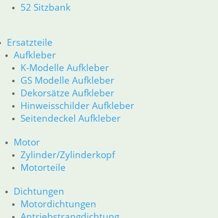
52 Sitzbank
23 Getriebe
34 Bremsen
36 Räder
Ersatzteile
46 Rahmen & Verkleidung
51 Spiegel & Schlösser
Aufkleber
52 Sitzbank
K-Modelle Aufkleber
61 Fahrzeugelektrik
GS Modelle Aufkleber
62 Instrumente
Dekorsätze Aufkleber
63 Scheinwerfer
Hinweisschilder Aufkleber
R80GS ab 1991 bis R100GS PD R80 Basic
Seitendeckel Aufkleber
11 Motor
Dichtungen
Motor
Zylinderkopf
Kolben/Kolbenringe
Zylinder/Zylinderkopf
12 Motorelektrik
Motorteile
13 Vergaser
16 Tank
Dichtungen
18 Auspuff
Motordichtungen
21 Kupplung
Antriebstrangdichtung