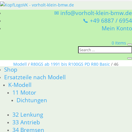
✉ info@vorholt-klein-bmw.de
📞 +49 6887 / 6954
Mein Konto
0 Items
Sie befinden sich hier:
Shop
/
Ersatzteile nach
Modell
/
R80GS ab 1991 bis R100GS PD R80 Basic
/ 46
Shop
Rahmen & Verkleidung
Ersatzteile nach Modell
46 Rahmen &
K-Modell
Verkleidung
11 Motor
Dichtungen
BMW R80GS ab 1991 bis R100GS PD R80 Basic 46
Rahmen & Verkleidung
32 Lenkung
Nach
1–15 von 20 Ergebnissen werden angezeigt
33 Antrieb
Aktualität
34 Bremsen
sortiert