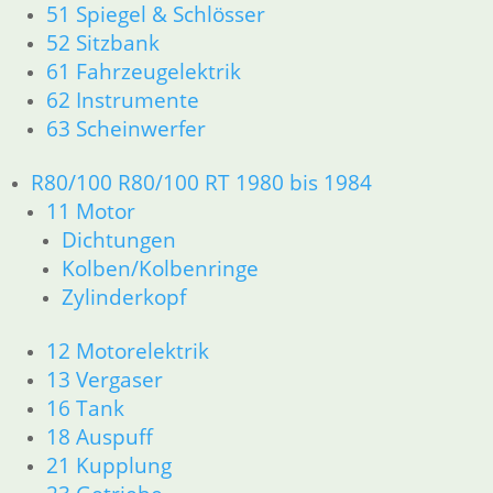
51 Spiegel & Schlösser
Shop
Ersatzteile nach Modell
52 Sitzbank
K-Modell
61 Fahrzeugelektrik
11 Motor
62 Instrumente
Dichtungen
63 Scheinwerfer
32 Lenkung
33 Antrieb
R80/100 R80/100 RT 1980 bis 1984
34 Bremsen
11 Motor
46 Rahmen Verkleidung
Dichtungen
61 Fahrzeugelektrik
R25 /3
Kolben/Kolbenringe
11 Motor R25/3
Zylinderkopf
Dichtungen
Zylinderkopf
12 Motorelektrik
12 Motorelektrik
13 Vergaser
13 Vergaser
16 Tank
16 Tank
18 Auspuff
18 Auspuff
21 Kupplung
21 Kupplung
23 Getriebe