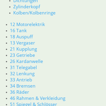
Dichtungen
R 60/7 – R 100 RT Bj. 1976 – 1979
Zylinderkopf
11 Motor
Kolben/Kolbenringe
Dichtungen
Kolben/Kolbenringe
12 Motorelektrik
Zylinderkopf
16 Tank
12 Motorelektrik
13 Vergaser
18 Auspuff
16 Tank
13 Vergaser
18 Auspuff
21 Kupplung
21 Kupplung
23 Getriebe
23 Getriebe
26 Kardanwelle
26 Kardanwelle
31 Telegabel
31 Telegabel
32 Lenkung
32 Lenkung
33 Antrieb
33 Antrieb
34 Bremsen
34 Bremsen
36 Räder
36 Räder
46 Rahmen & Verkleidung
46 Rahmen & Verkleidung
51 Spiegel & Schlösser
51 Spiegel & Schlösser