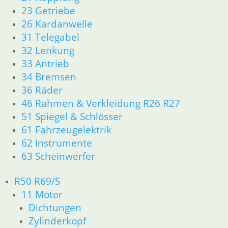
23 Getriebe
inkl. MwSt.
26 Kardanwelle
zzgl.
Versandkosten
31 Telegabel
In den Warenkorb
32 Lenkung
33 Antrieb
Dekorsatz R 100 GS schwarz
34 Bremsen
36 Räder
58,95
€
46 Rahmen & Verkleidung R26 R27
Artikelnummer: 2615616
51 Spiegel & Schlösser
inkl. MwSt.
61 Fahrzeugelektrik
zzgl.
Versandkosten
62 Instrumente
In den Warenkorb
63 Scheinwerfer
R50 R69/S
Dekorsatz R 100 GS gelb
11 Motor
58,95
€
Dichtungen
Artikelnummer: 2616617
Zylinderkopf
inkl. MwSt.