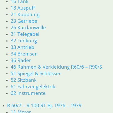
16 Tank
inkl. MwSt.
18 Auspuff
21 Kupplung
zzgl.
Versandkosten
23 Getriebe
In den Warenkorb
26 Kardanwelle
31 Telegabel
Abstandsring Motor
32 Lenkung
Steckachse
33 Antrieb
34 Bremsen
7,80
€
36 Räder
Artikelnummer: 2311726
inkl. MwSt.
46 Rahmen & Verkleidung R60/6 – R90/S
51 Spiegel & Schlösser
zzgl.
Versandkosten
52 Sitzbank
In den Warenkorb
61 Fahrzeugelektrik
62 Instrumente
GS Aufkleber für
Seitendeckel L
R 60/7 – R 100 RT Bj. 1976 – 1979
11 Motor