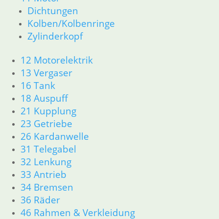
9,80
€
Dichtungen
Artikelnummer: 2307039
Kolben/Kolbenringe
inkl. MwSt.
Zylinderkopf
zzgl.
Versandkosten
In den Warenkorb
12 Motorelektrik
13 Vergaser
Tülle Seitendeckel
16 Tank
18 Auspuff
3,75
€
21 Kupplung
Artikelnummer: 1452400
23 Getriebe
inkl. MwSt.
26 Kardanwelle
zzgl.
Versandkosten
31 Telegabel
In den Warenkorb
32 Lenkung
1
33 Antrieb
2
34 Bremsen
→
36 Räder
46 Rahmen & Verkleidung