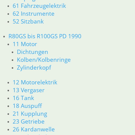
52 Sitzbank
61 Fahrzeugelektrik
61 Fahrzeugelektrik
62 Instrumente
62 Instrumente
52 Sitzbank
63 Scheinwerfer
R80/100 R80/100 RT 1980 bis 1984
R80GS bis R100GS PD 1990
11 Motor
Dichtungen
11 Motor
Kolben/Kolbenringe
Dichtungen
Zylinderkopf
Kolben/Kolbenringe
12 Motorelektrik
Zylinderkopf
13 Vergaser
16 Tank
12 Motorelektrik
18 Auspuff
13 Vergaser
21 Kupplung
16 Tank
23 Getriebe
26 Kardanwelle
18 Auspuff
31 Telegabel
21 Kupplung
33 Antrieb
23 Getriebe
32 Lenkung
26 Kardanwelle
34 Bremsen