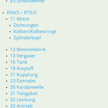
63 Scheinwerfer
inkl. MwSt.
R50/5 – R75/5
zzgl.
Versandkosten
11 Motor
In den Warenkorb
Dichtungen
Kolben/Kolbenringe
Ständerschraube mit Mutter
Zylinderkopf
5,08
€
12 Motorelektrik
Artikelnummer: 2302046
13 Vergaser
inkl. MwSt.
16 Tank
zzgl.
Versandkosten
18 Auspuff
In den Warenkorb
21 Kupplung
23 Getriebe
Ständerfeder 97 mm lang
26 Kardanwelle
31 Telegabel
8,95
€
32 Lenkung
Artikelnummer: 1236282
33 Antrieb
inkl. MwSt.