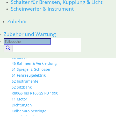
Schalter für Bremsen, Kupplung & Licht
18 Auspuff
Scheinwerfer & Instrument
13 Vergaser
21 Kupplung
Zubehör
23 Getriebe
26 Kardanwelle
Zubehör und Wartung
31 Telegabel
32 Lenkung
Products
33 Antrieb
search
34 Bremsen
36 Räder
46 Rahmen & Verkleidung
51 Spiegel & Schlösser
61 Fahrzeugelektrik
62 Instrumente
52 Sitzbank
R80GS bis R100GS PD 1990
11 Motor
Dichtungen
Kolben/Kolbenringe