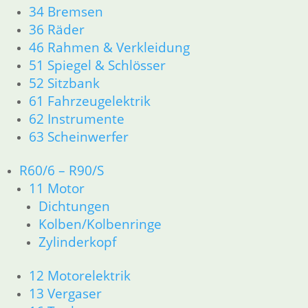
34 Bremsen
zzgl.
Versandkosten
36 Räder
In den Warenkorb
46 Rahmen & Verkleidung
51 Spiegel & Schlösser
52 Sitzbank
Abdeckkappe Schwingeam
61 Fahrzeugelektrik
Rahmen
62 Instrumente
3,90
€
63 Scheinwerfer
Artikelnummer: 1230296
inkl. MwSt.
R60/6 – R90/S
11 Motor
zzgl.
Versandkosten
In den Warenkorb
Dichtungen
Kolben/Kolbenringe
Zylinderkopf
Abstandsring Motor
Steckaches hinten
12 Motorelektrik
13 Vergaser
3,00
€
Artikelnummer: 2311727