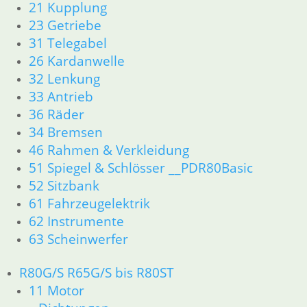
21 Kupplung
Kolben/Kolbenringe
23 Getriebe
Zylinderkopf
31 Telegabel
12 Motorelektrik
26 Kardanwelle
13 Vergaser
32 Lenkung
16 Tank
33 Antrieb
18 Auspuff
21 Kupplung
36 Räder
23 Getriebe
34 Bremsen
26 Kardanwelle
46 Rahmen & Verkleidung
31 Telegabel
51 Spiegel & Schlösser __PDR80Basic
32 Lenkung
52 Sitzbank
33 Antrieb
61 Fahrzeugelektrik
34 Bremsen
62 Instrumente
36 Räder
63 Scheinwerfer
46 Rahmen & Verkleidung R60/6 – R90/S
51 Spiegel & Schlösser
52 Sitzbank
R80G/S R65G/S bis R80ST
61 Fahrzeugelektrik
11 Motor
62 Instrumente