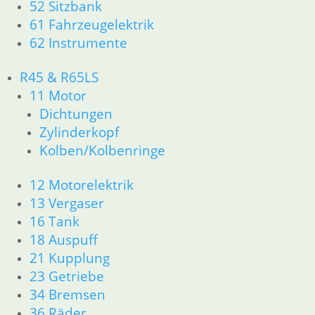
52 Sitzbank
21 Kupplung
61 Fahrzeugelektrik
23 Getriebe
62 Instrumente
26 Kardanwelle
31 Telegabel
R45 & R65LS
32 Lenkung
11 Motor
33 Antrieb
Dichtungen
34 Bremsen
36 Räder
Zylinderkopf
46 Rahmen & Verkleidung
Kolben/Kolbenringe
51 Spiegel & Schlösser
61 Fahrzeugelektrik
12 Motorelektrik
62 Instrumente
13 Vergaser
63 Scheinwerfer
16 Tank
R50/5 – R75/5
18 Auspuff
11 Motor
21 Kupplung
Dichtungen
23 Getriebe
Kolben/Kolbenringe
Zylinderkopf
34 Bremsen
12 Motorelektrik
36 Räder