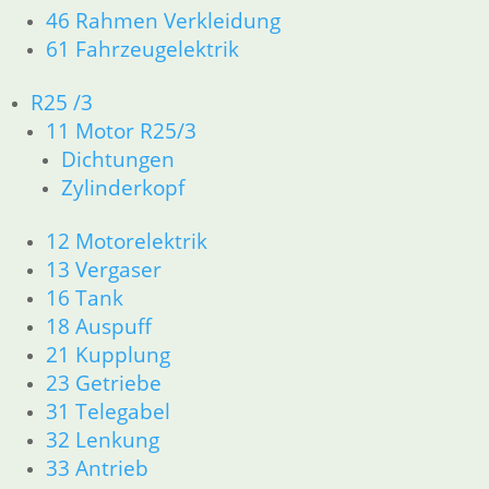
1
46 Rahmen Verkleidung
2
61 Fahrzeugelektrik
→
R25 /3
11 Motor R25/3
Dichtungen
Kofferhalter chrom rechts
Zylinderkopf
109,70
€
Artikelnummer: 2303852
12 Motorelektrik
inkl. MwSt.
13 Vergaser
16 Tank
zzgl.
Versandkosten
In den Warenkorb
18 Auspuff
21 Kupplung
23 Getriebe
Kofferhalter chrom links
31 Telegabel
98,60
€
32 Lenkung
Artikelnummer: 2303851
33 Antrieb
inkl. MwSt.