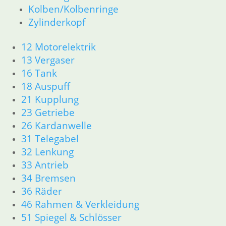
23 Getriebe
Kolben/Kolbenringe
26 Kardanwelle
Zylinderkopf
31 Telegabel
32 Lenkung
12 Motorelektrik
33 Antrieb
13 Vergaser
34 Bremsen
16 Tank
36 Räder
18 Auspuff
46 Rahmen & Verkleidung R26 R27
21 Kupplung
51 Spiegel & Schlösser
61 Fahrzeugelektrik
23 Getriebe
62 Instrumente
26 Kardanwelle
63 Scheinwerfer
31 Telegabel
R50 R69/S
32 Lenkung
11 Motor
33 Antrieb
Dichtungen
34 Bremsen
Zylinderkopf
36 Räder
12 Motorelektrik
46 Rahmen & Verkleidung
13 Vergaser
16 Tank
51 Spiegel & Schlösser
18 Auspuff