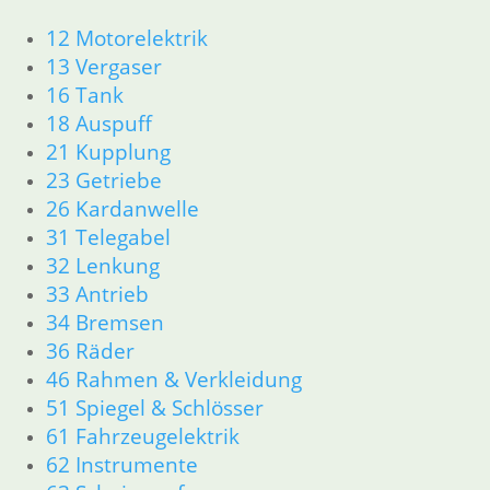
12 Motorelektrik
zzgl.
Versandkosten
In den Warenkorb
13 Vergaser
16 Tank
18 Auspuff
GS Aufkleber für
21 Kupplung
Seitendeckel R
23 Getriebe
26 Kardanwelle
9,80
€
Artikelnummer: 2307040
31 Telegabel
inkl. MwSt.
32 Lenkung
33 Antrieb
zzgl.
Versandkosten
34 Bremsen
In den Warenkorb
36 Räder
46 Rahmen & Verkleidung
Hauptständer Buchse 13,5
51 Spiegel & Schlösser
mm
61 Fahrzeugelektrik
62 Instrumente
5,95
€
Artikelnummer: 2301704