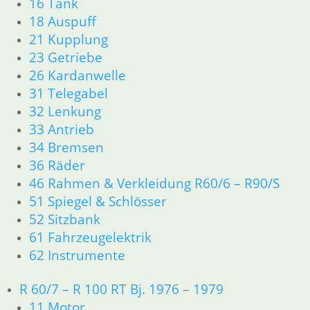
16 Tank
33 Antrieb
18 Auspuff
34 Bremsen
21 Kupplung
36 Räder
46 Rahmen & Verkleidung
23 Getriebe
51 Spiegel & Schlösser
26 Kardanwelle
52 Sitzbank
31 Telegabel
61 Fahrzeugelektrik
32 Lenkung
62 Instrumente
33 Antrieb
63 Scheinwerfer
34 Bremsen
R60/6 – R90/S
36 Räder
11 Motor
Dichtungen
46 Rahmen & Verkleidung R60/6 – R90/S
Kolben/Kolbenringe
51 Spiegel & Schlösser
Zylinderkopf
52 Sitzbank
12 Motorelektrik
61 Fahrzeugelektrik
13 Vergaser
62 Instrumente
16 Tank
18 Auspuff
R 60/7 – R 100 RT Bj. 1976 – 1979
21 Kupplung
11 Motor
23 Getriebe