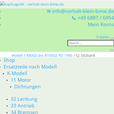
✉ info@vorholt-klein-bmw.de
📞 +49 6887 / 6954
Mein Konto
0 Items
Sie befinden sich hier:
Shop
/
Ersatzteile nach
Modell
/
R80GS bis R100GS PD 1990
/ 52 Sitzbank
Shop
52 Sitzbank
Ersatzteile nach Modell
K-Modell
BMW R80GS bis R100GS PD 1990 52 Sitzbank
11 Motor
Nach
Alle 4 Ergebnisse werden angezeigt
Dichtungen
Aktualität
sortiert
32 Lenkung
Werkzeugkasten
33 Antrieb
43,85
€
34 Bremsen