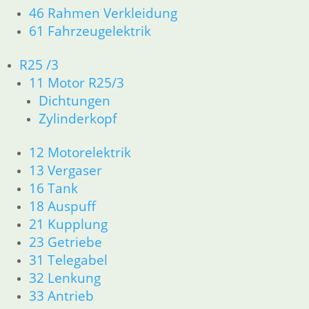
Artikelnummer: 1456181
46 Rahmen Verkleidung
inkl. MwSt.
61 Fahrzeugelektrik
zzgl.
Versandkosten
R25 /3
In den Warenkorb
11 Motor R25/3
Puffer Werkzeugkasten
Dichtungen
Zylinderkopf
3,80
€
Artikelnummer: 1452421
12 Motorelektrik
inkl. MwSt.
13 Vergaser
zzgl.
Versandkosten
16 Tank
In den Warenkorb
18 Auspuff
Deckel Werkzeugkasten
21 Kupplung
23 Getriebe
34,70
€
31 Telegabel
Artikelnummer: 1452427
32 Lenkung
inkl. MwSt.
33 Antrieb
zzgl.
Versandkosten