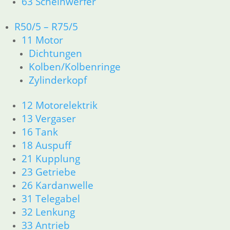
63 Scheinwerfer
51 Spiegel & Schlösser
61 Fahrzeugelektrik
R50/5 – R75/5
62 Instrumente
11 Motor
63 Scheinwerfer
R50 R69/S
Dichtungen
11 Motor
Kolben/Kolbenringe
Dichtungen
Zylinderkopf
Zylinderkopf
12 Motorelektrik
12 Motorelektrik
13 Vergaser
13 Vergaser
16 Tank
16 Tank
18 Auspuff
18 Auspuff
21 Kupplung
21 Kupplung
23 Getriebe
26 Kardanwelle
23 Getriebe
31 Telegabel
26 Kardanwelle
32 Lenkung
31 Telegabel
33 Antrieb
32 Lenkung
34 Bremsen
33 Antrieb
36 Räder