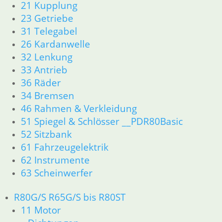
21 Kupplung
52 Sitzbank
23 Getriebe
61 Fahrzeugelektrik
31 Telegabel
62 Instrumente
26 Kardanwelle
63 Scheinwerfer
32 Lenkung
R80G/S R65G/S bis R80ST
33 Antrieb
11 Motor
Dichtungen
36 Räder
Zylinderkopf
34 Bremsen
Kolben/Kolbenringe
46 Rahmen & Verkleidung
12 Motorelektrik
51 Spiegel & Schlösser __PDR80Basic
16 Tank
52 Sitzbank
18 Auspuff
61 Fahrzeugelektrik
13 Vergaser
62 Instrumente
21 Kupplung
23 Getriebe
63 Scheinwerfer
26 Kardanwelle
31 Telegabel
R80G/S R65G/S bis R80ST
32 Lenkung
11 Motor
33 Antrieb