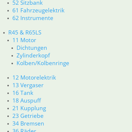
52 Sitzbank
62 Instrumente
61 Fahrzeugelektrik
R45 & R65LS
62 Instrumente
11 Motor
Dichtungen
R45 & R65LS
Zylinderkopf
11 Motor
Kolben/Kolbenringe
Dichtungen
12 Motorelektrik
13 Vergaser
Zylinderkopf
16 Tank
Kolben/Kolbenringe
18 Auspuff
21 Kupplung
12 Motorelektrik
23 Getriebe
13 Vergaser
34 Bremsen
16 Tank
36 Räder
18 Auspuff
46 Rahmen & Verkleidung
21 Kupplung
51 Spiegel & Schlösser
23 Getriebe
52 Sitzbank
61 Fahrzeugelektrik
34 Bremsen
62 Instrumente
36 Räder