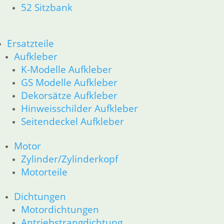
52 Sitzbank
Fahrgestellelektrik
Motorelektrik _Elektrik
Schalter für Bremsen, Kupplung & Licht
Scheinwerfer & Instrument
Ersatzteile
Zubehör
Aufkleber
Zubehör und Wartung
K-Modelle Aufkleber
Products
GS Modelle Aufkleber
search
Dekorsätze Aufkleber
Alle Preise inkl. der gesetzl. MwSt. und zzgl. Versand_
Hinweisschilder Aufkleber
Service
Seitendeckel Aufkleber
Kontakt
Motor
Warenkorb
Zylinder/Zylinderkopf
Mein Konto
Motorteile
Links
Newsletter Anmeldung
Dichtungen
Newsletter Abmeldung
Motordichtungen
Antriebstrangdichtung