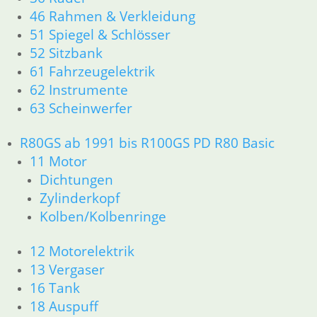
63 Scheinwerfer
46 Rahmen & Verkleidung
R80GS ab 1991 bis R100GS PD R80 Basic
51 Spiegel & Schlösser
11 Motor
52 Sitzbank
Dichtungen
61 Fahrzeugelektrik
Zylinderkopf
62 Instrumente
Kolben/Kolbenringe
12 Motorelektrik
63 Scheinwerfer
13 Vergaser
16 Tank
R80GS ab 1991 bis R100GS PD R80 Basic
18 Auspuff
11 Motor
21 Kupplung
Dichtungen
23 Getriebe
Zylinderkopf
31 Telegabel
Kolben/Kolbenringe
26 Kardanwelle
32 Lenkung
12 Motorelektrik
33 Antrieb
13 Vergaser
36 Räder
34 Bremsen
16 Tank
46 Rahmen & Verkleidung
18 Auspuff
51 Spiegel & Schlösser __PDR80Basic