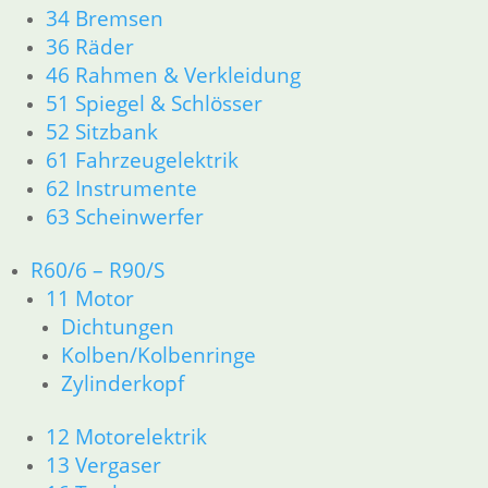
34 Bremsen
46 Rahmen & Verkleidung
36 Räder
51 Spiegel & Schlösser
61 Fahrzeugelektrik
46 Rahmen & Verkleidung
62 Instrumente
51 Spiegel & Schlösser
63 Scheinwerfer
52 Sitzbank
R50/5 – R75/5
61 Fahrzeugelektrik
11 Motor
62 Instrumente
Dichtungen
63 Scheinwerfer
Kolben/Kolbenringe
Zylinderkopf
R60/6 – R90/S
12 Motorelektrik
11 Motor
13 Vergaser
16 Tank
Dichtungen
18 Auspuff
Kolben/Kolbenringe
21 Kupplung
Zylinderkopf
23 Getriebe
26 Kardanwelle
12 Motorelektrik
31 Telegabel
13 Vergaser
32 Lenkung