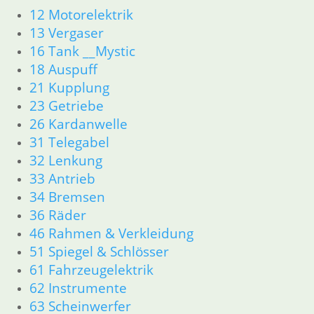
Hinweisschilder Aufkleber
12 Motorelektrik
Seitendeckel Aufkleber
13 Vergaser
Motor
16 Tank __Mystic
Zylinder/Zylinderkopf
Motorteile
18 Auspuff
Dichtungen
21 Kupplung
Motordichtungen
23 Getriebe
Antriebstrangdichtung
26 Kardanwelle
Getriebe
31 Telegabel
Vergaser/Kraftstoff/Tank
32 Lenkung
Vergaser
33 Antrieb
Tank
34 Bremsen
Auspuff
Bremsen
36 Räder
Fahrgestell
46 Rahmen & Verkleidung
Rahmen __Fahrgestell
51 Spiegel & Schlösser
Gabel __Fahrgestell
61 Fahrzeugelektrik
Räder __Fahrgestell
62 Instrumente
Antrieb
63 Scheinwerfer
Elektrik