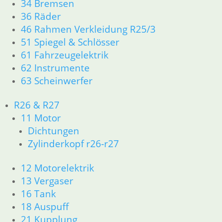
34 Bremsen
In den Warenkorb
36 Räder
46 Rahmen Verkleidung R25/3
51 Spiegel & Schlösser
Anschlagpuffer
61 Fahrzeugelektrik
6,45
€
62 Instrumente
Artikelnummer: 1852347
63 Scheinwerfer
inkl. MwSt.
R26 & R27
zzgl.
Versandkosten
In den Warenkorb
11 Motor
Dichtungen
Shop
Zylinderkopf r26-r27
Ersatzteile nach Modell
K-Modell
12 Motorelektrik
11 Motor
13 Vergaser
Dichtungen
32 Lenkung
16 Tank
33 Antrieb
18 Auspuff
34 Bremsen
21 Kupplung