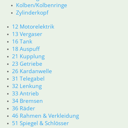
11 Motor
Kolben/Kolbenringe
Dichtungen
Zylinderkopf
Kolben/Kolbenringe
Zylinderkopf
12 Motorelektrik
12 Motorelektrik
13 Vergaser
13 Vergaser
16 Tank
16 Tank
18 Auspuff
18 Auspuff
21 Kupplung
21 Kupplung
23 Getriebe
23 Getriebe
26 Kardanwelle
26 Kardanwelle
31 Telegabel
31 Telegabel
32 Lenkung
32 Lenkung
33 Antrieb
33 Antrieb
34 Bremsen
34 Bremsen
36 Räder
36 Räder
46 Rahmen & Verkleidung
51 Spiegel & Schlösser
46 Rahmen & Verkleidung
52 Sitzbank
51 Spiegel & Schlösser
61 Fahrzeugelektrik