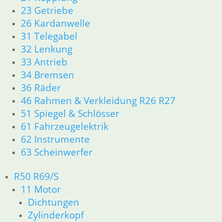
46 Rahmen Verkleidung
23 Getriebe
61 Fahrzeugelektrik
26 Kardanwelle
R25 /3
31 Telegabel
11 Motor R25/3
32 Lenkung
Dichtungen
Zylinderkopf
33 Antrieb
12 Motorelektrik
34 Bremsen
13 Vergaser
36 Räder
16 Tank
46 Rahmen & Verkleidung R26 R27
18 Auspuff
51 Spiegel & Schlösser
21 Kupplung
61 Fahrzeugelektrik
23 Getriebe
62 Instrumente
31 Telegabel
63 Scheinwerfer
32 Lenkung
33 Antrieb
34 Bremsen
R50 R69/S
36 Räder
11 Motor
46 Rahmen Verkleidung R25/3
Dichtungen
51 Spiegel & Schlösser
Zylinderkopf
61 Fahrzeugelektrik