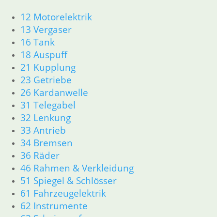
62 Instrumente
12 Motorelektrik
63 Scheinwerfer
13 Vergaser
R26 & R27
16 Tank
11 Motor
18 Auspuff
Dichtungen
Zylinderkopf r26-r27
21 Kupplung
12 Motorelektrik
23 Getriebe
13 Vergaser
26 Kardanwelle
16 Tank
31 Telegabel
18 Auspuff
32 Lenkung
21 Kupplung
33 Antrieb
23 Getriebe
34 Bremsen
26 Kardanwelle
31 Telegabel
36 Räder
32 Lenkung
46 Rahmen & Verkleidung
33 Antrieb
51 Spiegel & Schlösser
34 Bremsen
61 Fahrzeugelektrik
36 Räder
62 Instrumente
46 Rahmen & Verkleidung R26 R27