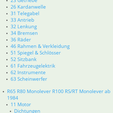
23 Getriebe
12 Motorelektrik
26 Kardanwelle
13 Vergaser
31 Telegabel
16 Tank
33 Antrieb
18 Auspuff
32 Lenkung
21 Kupplung
34 Bremsen
23 Getriebe
36 Räder
26 Kardanwelle
46 Rahmen & Verkleidung
31 Telegabel
33 Antrieb
51 Spiegel & Schlösser
32 Lenkung
52 Sitzbank
34 Bremsen
61 Fahrzeugelektrik
36 Räder
62 Instrumente
46 Rahmen & Verkleidung
63 Scheinwerfer
51 Spiegel & Schlösser
52 Sitzbank
R65 R80 Monolever R100 RS/RT Monolever ab
61 Fahrzeugelektrik
1984
62 Instrumente
11 Motor
63 Scheinwerfer
R65 R80 Monolever R100 RS/RT Monolever ab 1984
Dichtungen