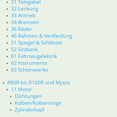
31 Telegabel
21 Kupplung
32 Lenkung
23 Getriebe
33 Antrieb
26 Kardanwelle
34 Bremsen
31 Telegabel
32 Lenkung
36 Räder
33 Antrieb
46 Rahmen & Verkleidung
34 Bremsen
51 Spiegel & Schlösser
36 Räder
52 Sitzbank
46 Rahmen & Verkleidung
61 Fahrzeugelektrik
51 Spiegel & Schlösser
62 Instrumente
61 Fahrzeugelektrik
63 Scheinwerfer
62 Instrumente
63 Scheinwerfer
52 Sitzbank
R80R bis R100R und Mystic
Ersatzteile
11 Motor
Aufkleber
Dichtungen
K-Modelle Aufkleber
Kolben/Kolbenringe
GS Modelle Aufkleber
Zylinderkopf
Dekorsätze Aufkleber