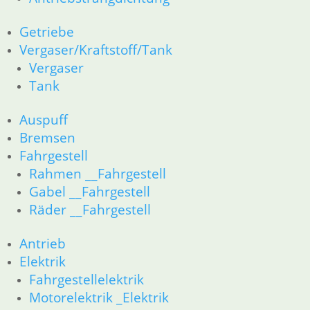
Information
Impressum
Getriebe
AGB
Vergaser/Kraftstoff/Tank
Datenschutzerklärung
Vergaser
Zahlung und Lieferung
Tank
Cookie-Richtlinie (EU)
Widerrufsbelehrung
Auspuff
Bremsen
Vertrag widerrufen
Fahrgestell
Teilesuche und Referenzummern
Rahmen __Fahrgestell
Gabel __Fahrgestell
Besuchen Sie realoem.com mit Explosionszeichnungen für Ihre
Räder __Fahrgestell
Ersatzteilsuche.
Antrieb
Elektrik
Fahrgestellelektrik
Motorelektrik _Elektrik