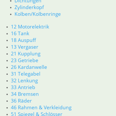
Dichtungen
34 Bremsen
Zylinderkopf
36 Räder
Kolben/Kolbenringe
46 Rahmen & Verkleidung
51 Spiegel & Schlösser
12 Motorelektrik
61 Fahrzeugelektrik
16 Tank
62 Instrumente
52 Sitzbank
18 Auspuff
R80GS bis R100GS PD 1990
13 Vergaser
11 Motor
21 Kupplung
Dichtungen
23 Getriebe
Kolben/Kolbenringe
26 Kardanwelle
Zylinderkopf
31 Telegabel
12 Motorelektrik
32 Lenkung
13 Vergaser
33 Antrieb
16 Tank
18 Auspuff
34 Bremsen
21 Kupplung
36 Räder
23 Getriebe
46 Rahmen & Verkleidung
26 Kardanwelle
51 Spiegel & Schlösser
31 Telegabel