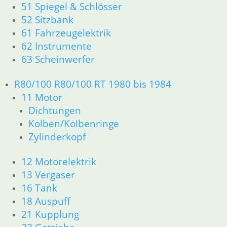
18 Auspuff
51 Spiegel & Schlösser
21 Kupplung
52 Sitzbank
23 Getriebe
61 Fahrzeugelektrik
26 Kardanwelle
62 Instrumente
31 Telegabel
63 Scheinwerfer
32 Lenkung
33 Antrieb
R80/100 R80/100 RT 1980 bis 1984
34 Bremsen
11 Motor
36 Räder
Dichtungen
46 Rahmen & Verkleidung
51 Spiegel & Schlösser
Kolben/Kolbenringe
52 Sitzbank
Zylinderkopf
61 Fahrzeugelektrik
62 Instrumente
12 Motorelektrik
63 Scheinwerfer
13 Vergaser
R80/100 R80/100 RT 1980 bis 1984
16 Tank
11 Motor
18 Auspuff
Dichtungen
21 Kupplung
Kolben/Kolbenringe
Zylinderkopf