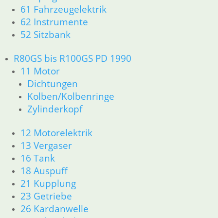
61 Fahrzeugelektrik
32 Lenkung
62 Instrumente
33 Antrieb
52 Sitzbank
34 Bremsen
36 Räder
46 Rahmen & Verkleidung
R80GS bis R100GS PD 1990
51 Spiegel & Schlösser
11 Motor
52 Sitzbank
Dichtungen
61 Fahrzeugelektrik
Kolben/Kolbenringe
62 Instrumente
Zylinderkopf
63 Scheinwerfer
R80R bis R100R und Mystic
12 Motorelektrik
11 Motor
13 Vergaser
Dichtungen
16 Tank
Kolben/Kolbenringe
Zylinderkopf
18 Auspuff
12 Motorelektrik
21 Kupplung
13 Vergaser
23 Getriebe
16 Tank __Mystic
26 Kardanwelle
18 Auspuff