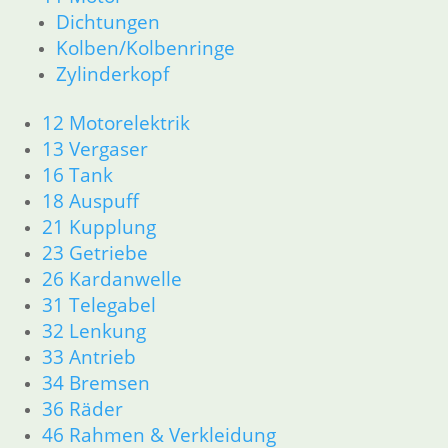
Dichtungen
26 Kardanwelle
31 Telegabel
Kolben/Kolbenringe
32 Lenkung
Zylinderkopf
33 Antrieb
34 Bremsen
12 Motorelektrik
36 Räder
13 Vergaser
46 Rahmen & Verkleidung R60/6 – R90/S
16 Tank
51 Spiegel & Schlösser
18 Auspuff
52 Sitzbank
21 Kupplung
61 Fahrzeugelektrik
23 Getriebe
62 Instrumente
R 60/7 – R 100 RT Bj. 1976 – 1979
26 Kardanwelle
11 Motor
31 Telegabel
Dichtungen
32 Lenkung
Kolben/Kolbenringe
33 Antrieb
Zylinderkopf
34 Bremsen
12 Motorelektrik
36 Räder
13 Vergaser
46 Rahmen & Verkleidung
16 Tank