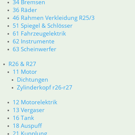
34 Bremsen
Druckstange
Leerlaufschalter
Kugelkopf
36 Räder
9,80
€
1,00
€
19,50
€
46 Rahmen Verkleidung R25/3
Artikelnummer:
Artikelnummer:
Artikelnummer:
51 Spiegel & Schlösser
1242420
1355262
1242003
61 Fahrzeugelektrik
inkl. MwSt.
inkl. MwSt.
inkl. MwSt.
62 Instrumente
zzgl.
63 Scheinwerfer
zzgl.
zzgl.
Versandkosten
Versandkosten
Versandkosten
In den
In den
In den
R26 & R27
Warenkorb
Warenkorb
Warenkorb
11 Motor
Dichtungen
Zylinderkopf r26-r27
12 Motorelektrik
13 Vergaser
Bundmutter
Zahnrad
16 Tank
Zylinderrollenlager
für
5 G. 5 %
18 Auspuff
mit
Abtriebswelle
länger
21 Kupplung