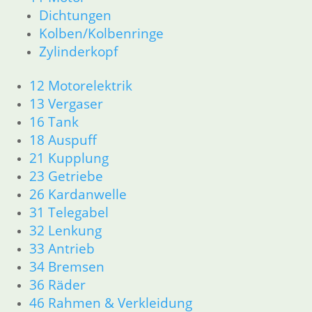
12 Motorelektrik
Dichtungen
13 Vergaser
Kolben/Kolbenringe
16 Tank
Zylinderkopf
18 Auspuff
21 Kupplung
12 Motorelektrik
23 Getriebe
13 Vergaser
26 Kardanwelle
31 Telegabel
16 Tank
32 Lenkung
18 Auspuff
33 Antrieb
21 Kupplung
34 Bremsen
23 Getriebe
36 Räder
26 Kardanwelle
46 Rahmen & Verkleidung R26 R27
31 Telegabel
51 Spiegel & Schlösser
32 Lenkung
61 Fahrzeugelektrik
62 Instrumente
33 Antrieb
63 Scheinwerfer
34 Bremsen
R50 R69/S
36 Räder
11 Motor
46 Rahmen & Verkleidung
Dichtungen