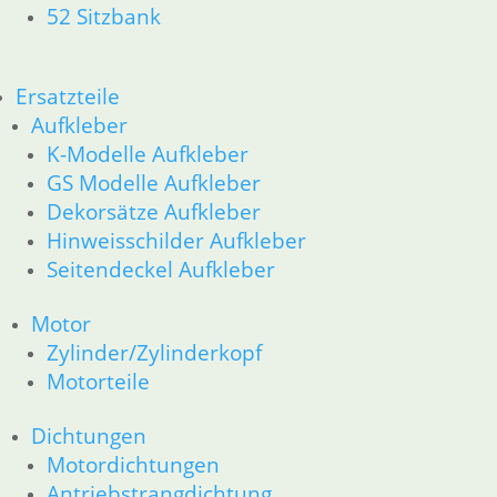
52 Sitzbank
52 Sitzbank
R80GS bis R100GS PD 1990
11 Motor
Dichtungen
Ersatzteile
Kolben/Kolbenringe
Aufkleber
Zylinderkopf
K-Modelle Aufkleber
12 Motorelektrik
GS Modelle Aufkleber
13 Vergaser
16 Tank
Dekorsätze Aufkleber
18 Auspuff
Hinweisschilder Aufkleber
21 Kupplung
Seitendeckel Aufkleber
23 Getriebe
26 Kardanwelle
Motor
31 Telegabel
Zylinder/Zylinderkopf
32 Lenkung
Motorteile
33 Antrieb
34 Bremsen
Dichtungen
36 Räder
Motordichtungen
46 Rahmen & Verkleidung
51 Spiegel & Schlösser
Antriebstrangdichtung