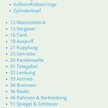
Kolben/Kolbenringe
62 Instrumente
Zylinderkopf
63 Scheinwerfer
R60/6 – R90/S
12 Motorelektrik
11 Motor
Dichtungen
13 Vergaser
Kolben/Kolbenringe
16 Tank
Zylinderkopf
18 Auspuff
12 Motorelektrik
21 Kupplung
13 Vergaser
23 Getriebe
16 Tank
26 Kardanwelle
18 Auspuff
31 Telegabel
21 Kupplung
23 Getriebe
32 Lenkung
26 Kardanwelle
33 Antrieb
31 Telegabel
34 Bremsen
32 Lenkung
36 Räder
33 Antrieb
46 Rahmen & Verkleidung
34 Bremsen
51 Spiegel & Schlösser
36 Räder