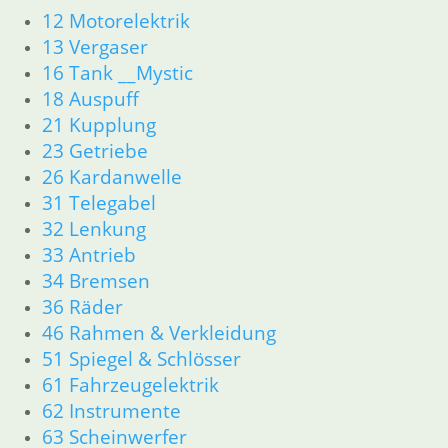
Dichtungen
12 Motorelektrik
Zylinderkopf
13 Vergaser
Kolben/Kolbenringe
16 Tank __Mystic
12 Motorelektrik
18 Auspuff
16 Tank
21 Kupplung
18 Auspuff
23 Getriebe
13 Vergaser
26 Kardanwelle
21 Kupplung
23 Getriebe
31 Telegabel
26 Kardanwelle
32 Lenkung
31 Telegabel
33 Antrieb
32 Lenkung
34 Bremsen
33 Antrieb
36 Räder
34 Bremsen
46 Rahmen & Verkleidung
36 Räder
51 Spiegel & Schlösser
46 Rahmen & Verkleidung
51 Spiegel & Schlösser
61 Fahrzeugelektrik
61 Fahrzeugelektrik
62 Instrumente
62 Instrumente
63 Scheinwerfer