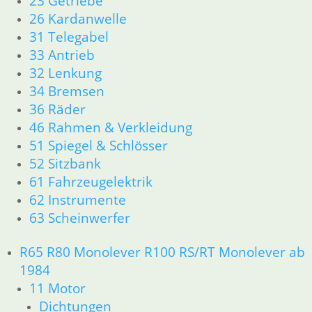
23 Getriebe
11 Motor
26 Kardanwelle
Dichtungen
31 Telegabel
Kolben/Kolbenringe
33 Antrieb
Zylinderkopf
12 Motorelektrik
32 Lenkung
13 Vergaser
34 Bremsen
16 Tank
36 Räder
18 Auspuff
46 Rahmen & Verkleidung
21 Kupplung
51 Spiegel & Schlösser
23 Getriebe
52 Sitzbank
26 Kardanwelle
61 Fahrzeugelektrik
31 Telegabel
62 Instrumente
32 Lenkung
33 Antrieb
63 Scheinwerfer
34 Bremsen
36 Räder
R65 R80 Monolever R100 RS/RT Monolever ab
46 Rahmen & Verkleidung
1984
51 Spiegel & Schlösser
11 Motor
52 Sitzbank
Dichtungen
61 Fahrzeugelektrik