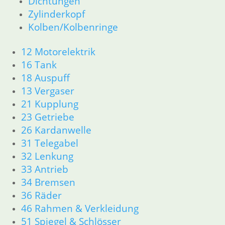
Dichtungen
18 Auspuff
Zylinderkopf
21 Kupplung
Kolben/Kolbenringe
23 Getriebe
26 Kardanwelle
12 Motorelektrik
31 Telegabel
16 Tank
32 Lenkung
18 Auspuff
33 Antrieb
13 Vergaser
34 Bremsen
21 Kupplung
36 Räder
23 Getriebe
46 Rahmen & Verkleidung
51 Spiegel & Schlösser
26 Kardanwelle
52 Sitzbank
31 Telegabel
61 Fahrzeugelektrik
32 Lenkung
62 Instrumente
33 Antrieb
R45 & R65LS
34 Bremsen
11 Motor
36 Räder
Dichtungen
46 Rahmen & Verkleidung
Zylinderkopf
Kolben/Kolbenringe
51 Spiegel & Schlösser