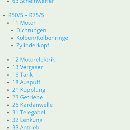
63 Scheinwerfer
R50/5 – R75/5
Simmerring
Simmerring
11 Motor
Kickstarter
Schalthebelw
Dichtungen
Welle
5 Gang
Simmerring
Kolben/Kolbenringe
9,80
€
Getriebe
6,90
€
Zylinderkopf
Artikelnummer:
Artikelnummer:
Ausgang
1338741
1338740
Paralever
12 Motorelektrik
inkl. MwSt.
inkl. MwSt.
Modelle
13 Vergaser
zzgl.
zzgl.
16 Tank
19,60
€
Versandkosten
Versandkosten
18 Auspuff
Artikelnummer:
In den
In den
21 Kupplung
1338514
Warenkorb
Warenkorb
23 Getriebe
inkl. MwSt.
26 Kardanwelle
zzgl.
31 Telegabel
Versandkosten
32 Lenkung
In den
33 Antrieb
Warenkorb