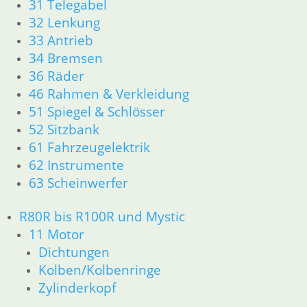
31 Telegabel
13 Vergaser
32 Lenkung
16 Tank
33 Antrieb
18 Auspuff
34 Bremsen
21 Kupplung
36 Räder
23 Getriebe
46 Rahmen & Verkleidung
31 Telegabel
51 Spiegel & Schlösser
26 Kardanwelle
32 Lenkung
52 Sitzbank
33 Antrieb
61 Fahrzeugelektrik
36 Räder
62 Instrumente
34 Bremsen
63 Scheinwerfer
46 Rahmen & Verkleidung
51 Spiegel & Schlösser __PDR80Basic
R80R bis R100R und Mystic
52 Sitzbank
11 Motor
61 Fahrzeugelektrik
Dichtungen
62 Instrumente
Kolben/Kolbenringe
63 Scheinwerfer
R80G/S R65G/S bis R80ST
Zylinderkopf
11 Motor