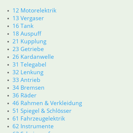
5 G.
API GL-5
115,00
€
Zwischenwelle
12 Motorelektrik
1 Ltr.
Artikelnummer:
nach
13 Vergaser
1242992
10,50
€
4/82 mit
16 Tank
inkl. MwSt.
Artikelnummer:
X
18 Auspuff
8090
zzgl.
21 Kupplung
inkl. MwSt.
0,00
€
Versandkosten
23 Getriebe
Artikelnummer:
In den
zzgl.
26 Kardanwelle
1242996X
Warenkorb
Versandkosten
31 Telegabel
inkl. MwSt.
In den
32 Lenkung
Warenkorb
zzgl.
33 Antrieb
Versandkosten
34 Bremsen
In den
36 Räder
Warenkorb
46 Rahmen & Verkleidung
51 Spiegel & Schlösser
61 Fahrzeugelektrik
62 Instrumente