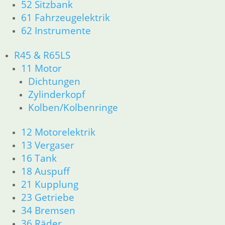
52 Sitzbank
46 Rahmen & Verkleidung R60/6 – R90/S
61 Fahrzeugelektrik
51 Spiegel & Schlösser
52 Sitzbank
62 Instrumente
61 Fahrzeugelektrik
62 Instrumente
R45 & R65LS
R 60/7 – R 100 RT Bj. 1976 – 1979
11 Motor
11 Motor
Dichtungen
Dichtungen
Zylinderkopf
Kolben/Kolbenringe
Kolben/Kolbenringe
Zylinderkopf
12 Motorelektrik
12 Motorelektrik
13 Vergaser
13 Vergaser
16 Tank
18 Auspuff
16 Tank
21 Kupplung
18 Auspuff
23 Getriebe
21 Kupplung
26 Kardanwelle
23 Getriebe
31 Telegabel
34 Bremsen
32 Lenkung
36 Räder
33 Antrieb