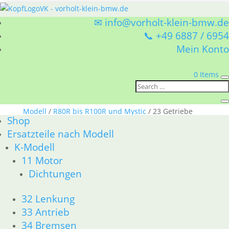
✉ info@vorholt-klein-bmw.de
📞 +49 6887 / 6954
Mein Konto
0 Items
Sie befinden sich hier:
Shop
/
Ersatzteile nach
Modell
/
R80R bis R100R und Mystic
/ 23 Getriebe
Shop
23 Getriebe
Ersatzteile nach Modell
K-Modell
BMW R80R bis R100R und Mystic 23 Getriebe
11 Motor
Nach
1–15 von 29 Ergebnissen werden angezeigt
Dichtungen
Aktualität
1
2
→
sortiert
32 Lenkung
33 Antrieb
34 Bremsen
Kickstarterkeil