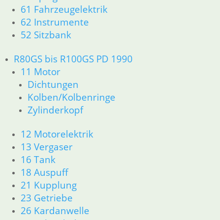
12 Motorelektrik
61 Fahrzeugelektrik
13 Vergaser
62 Instrumente
16 Tank
52 Sitzbank
18 Auspuff
21 Kupplung
R80GS bis R100GS PD 1990
23 Getriebe
11 Motor
34 Bremsen
Dichtungen
36 Räder
Kolben/Kolbenringe
46 Rahmen & Verkleidung
51 Spiegel & Schlösser
Zylinderkopf
52 Sitzbank
61 Fahrzeugelektrik
12 Motorelektrik
62 Instrumente
13 Vergaser
63 Scheinwerfer
16 Tank
R80GS ab 1991 bis R100GS PD R80 Basic
18 Auspuff
11 Motor
21 Kupplung
Dichtungen
23 Getriebe
Zylinderkopf
26 Kardanwelle
Kolben/Kolbenringe
12 Motorelektrik