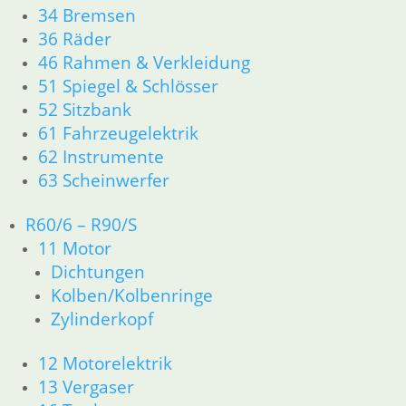
34 Bremsen
36 Räder
1
2
→
46 Rahmen & Verkleidung
51 Spiegel & Schlösser
52 Sitzbank
Shop
61 Fahrzeugelektrik
Ersatzteile nach Modell
K-Modell
62 Instrumente
11 Motor
63 Scheinwerfer
Dichtungen
32 Lenkung
R60/6 – R90/S
33 Antrieb
11 Motor
34 Bremsen
Dichtungen
46 Rahmen Verkleidung
Kolben/Kolbenringe
61 Fahrzeugelektrik
Zylinderkopf
R25 /3
11 Motor R25/3
12 Motorelektrik
Dichtungen
Zylinderkopf
13 Vergaser
12 Motorelektrik