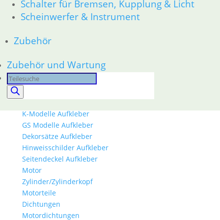
34 Bremsen
Schalter für Bremsen, Kupplung & Licht
36 Räder
Scheinwerfer & Instrument
46 Rahmen & Verkleidung
51 Spiegel & Schlösser
Zubehör
61 Fahrzeugelektrik
62 Instrumente
Zubehör und Wartung
63 Scheinwerfer
Products
52 Sitzbank
search
Ersatzteile
Aufkleber
K-Modelle Aufkleber
GS Modelle Aufkleber
Dekorsätze Aufkleber
Hinweisschilder Aufkleber
Seitendeckel Aufkleber
Motor
Zylinder/Zylinderkopf
Motorteile
Dichtungen
Motordichtungen