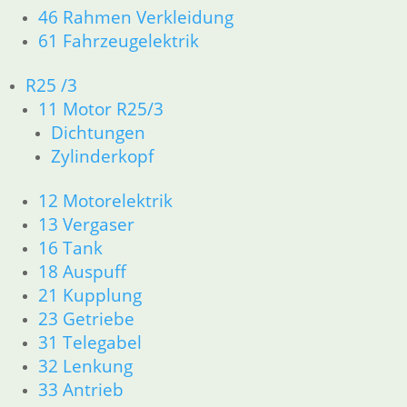
Rolle
Rolle
46 Rahmen Verkleidung
11,50
€
Schaltautomat
Schaltautom
61 Fahrzeugelektrik
Artikelnummer:
1056124
6,95
€
7,85
€
R25 /3
inkl. MwSt.
Artikelnummer:
Artikelnummer:
11 Motor R25/3
1231572
1231572R
zzgl.
Dichtungen
inkl. MwSt.
inkl. MwSt.
Versandkosten
Zylinderkopf
In den
zzgl.
zzgl.
Warenkorb
Versandkosten
Versandkosten
12 Motorelektrik
In den
In den
13 Vergaser
Warenkorb
Warenkorb
16 Tank
18 Auspuff
21 Kupplung
23 Getriebe
31 Telegabel
32 Lenkung
Dichtring
Schaltgestän
33 Antrieb
Simmerring
Getriebe
mit