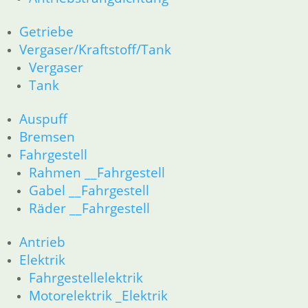
52 Sitzbank
61 Fahrzeugelektrik
Getriebe
62 Instrumente
Vergaser/Kraftstoff/Tank
63 Scheinwerfer
Vergaser
R80R bis R100R und Mystic
Tank
11 Motor
Dichtungen
Auspuff
Kolben/Kolbenringe
Bremsen
Zylinderkopf
12 Motorelektrik
Fahrgestell
13 Vergaser
Rahmen __Fahrgestell
16 Tank __Mystic
Gabel __Fahrgestell
18 Auspuff
Räder __Fahrgestell
21 Kupplung
23 Getriebe
Antrieb
26 Kardanwelle
Elektrik
31 Telegabel
Fahrgestellelektrik
32 Lenkung
Motorelektrik _Elektrik
33 Antrieb