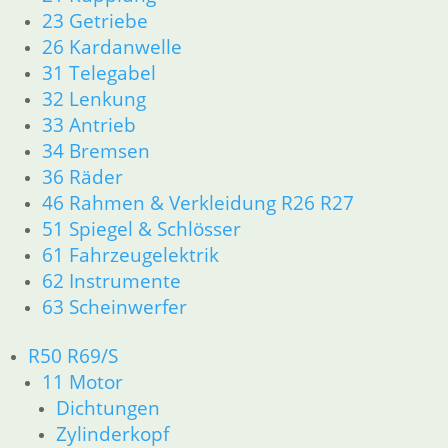
Messing
mit X
23 Getriebe
6,50
€
Käfig
Kennz.
26 Kardanwelle
Artikelnummer:
31 Telegabel
1230084B
92,70
€
159,90
€
inkl. MwSt.
32 Lenkung
Artikelnummer:
Artikelnummer:
1335449
33 Antrieb
12429925%
zzgl.
inkl. MwSt.
inkl. MwSt.
34 Bremsen
Versandkosten
36 Räder
In den
zzgl.
zzgl.
46 Rahmen & Verkleidung R26 R27
Warenkorb
Versandkosten
Versandkosten
51 Spiegel & Schlösser
In den
In den
Warenkorb
61 Fahrzeugelektrik
Warenkorb
62 Instrumente
63 Scheinwerfer
R50 R69/S
11 Motor
Zahnrad
Getriebeöl
Dichtungen
5 G. mit
Zahnrad
80W 90
Zylinderkopf
X