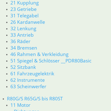
21 Kupplung
26 Kardanwelle
23 Getriebe
31 Telegabel
33 Antrieb
31 Telegabel
32 Lenkung
26 Kardanwelle
34 Bremsen
32 Lenkung
36 Räder
33 Antrieb
46 Rahmen & Verkleidung
36 Räder
51 Spiegel & Schlösser
34 Bremsen
52 Sitzbank
46 Rahmen & Verkleidung
61 Fahrzeugelektrik
62 Instrumente
51 Spiegel & Schlösser __PDR80Basic
63 Scheinwerfer
52 Sitzbank
R65 R80 Monolever R100 RS/RT Monolever ab 1984
61 Fahrzeugelektrik
11 Motor
62 Instrumente
Dichtungen
63 Scheinwerfer
Kolben/Kolbenringe
Zylinderkopf
R80G/S R65G/S bis R80ST
12 Motorelektrik
11 Motor
13 Vergaser
16 Tank