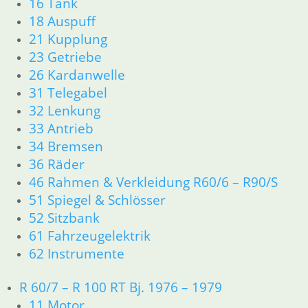
16 Tank
13 Vergaser
18 Auspuff
16 Tank
21 Kupplung
18 Auspuff
23 Getriebe
21 Kupplung
26 Kardanwelle
23 Getriebe
31 Telegabel
31 Telegabel
32 Lenkung
32 Lenkung
33 Antrieb
33 Antrieb
34 Bremsen
34 Bremsen
36 Räder
36 Räder
46 Rahmen Verkleidung R25/3
46 Rahmen & Verkleidung R60/6 – R90/S
51 Spiegel & Schlösser
51 Spiegel & Schlösser
61 Fahrzeugelektrik
52 Sitzbank
62 Instrumente
61 Fahrzeugelektrik
63 Scheinwerfer
R26 & R27
62 Instrumente
11 Motor
Dichtungen
R 60/7 – R 100 RT Bj. 1976 – 1979
Zylinderkopf r26-r27
11 Motor