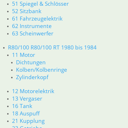
51 Spiegel & Schlösser
Zylinderkopf
52 Sitzbank
12 Motorelektrik
61 Fahrzeugelektrik
13 Vergaser
62 Instrumente
16 Tank
18 Auspuff
63 Scheinwerfer
21 Kupplung
23 Getriebe
R80/100 R80/100 RT 1980 bis 1984
26 Kardanwelle
11 Motor
31 Telegabel
Dichtungen
32 Lenkung
Kolben/Kolbenringe
33 Antrieb
Zylinderkopf
34 Bremsen
36 Räder
12 Motorelektrik
46 Rahmen & Verkleidung
13 Vergaser
51 Spiegel & Schlösser
61 Fahrzeugelektrik
16 Tank
62 Instrumente
18 Auspuff
63 Scheinwerfer
21 Kupplung
R50/5 – R75/5