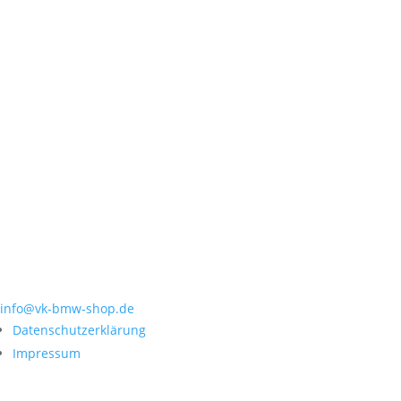
Öffnungszeiten
Montag von 14:00 bis 18:00
Dienstag von 14:00 bis 18:00
Mittwoch von 9:00 bis 12:30
Donnerstag und Freitag von 9:00 bis 12.30 und 14:00 bis 18:00
Samstag geschlossen
Email
info@vk-bmw-shop.de
Datenschutzerklärung
Impressum