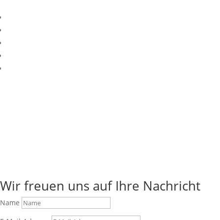
Kontakt
Treten Sie mit uns unverbindlich in Kontakt
Stellen Sie Ihre Frage oder
fordern Sie ein kostenloses Angebot
Wir freuen uns auf Ihre Nachricht
Name