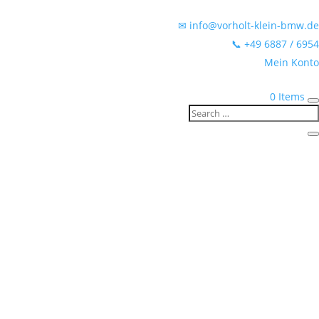
✉ info@vorholt-klein-bmw.de
📞 +49 6887 / 6954
Mein Konto
0 Items