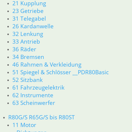
Dichtungen
21 Kupplung
Kolben/Kolbenringe
23 Getriebe
Zylinderkopf
31 Telegabel
12 Motorelektrik
26 Kardanwelle
13 Vergaser
32 Lenkung
16 Tank
33 Antrieb
18 Auspuff
21 Kupplung
36 Räder
23 Getriebe
34 Bremsen
26 Kardanwelle
46 Rahmen & Verkleidung
31 Telegabel
51 Spiegel & Schlösser __PDR80Basic
33 Antrieb
52 Sitzbank
32 Lenkung
61 Fahrzeugelektrik
34 Bremsen
62 Instrumente
36 Räder
63 Scheinwerfer
46 Rahmen & Verkleidung
51 Spiegel & Schlösser
52 Sitzbank
R80G/S R65G/S bis R80ST
61 Fahrzeugelektrik
11 Motor
62 Instrumente