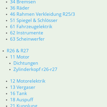
65
34 Bremsen
36 Räder
1,90
€
46 Rahmen Verkleidung R25/3
Artikelnummer: 1237245
51 Spiegel & Schlösser
inkl. MwSt.
61 Fahrzeugelektrik
zzgl.
Versandkosten
62 Instrumente
In den Warenkorb
63 Scheinwerfer
Schelle 47 – 54
R26 & R27
3,90
€
11 Motor
Artikelnummer: 9952121
Dichtungen
inkl. MwSt.
Zylinderkopf r26-r27
zzgl.
Versandkosten
In den Warenkorb
12 Motorelektrik
13 Vergaser
Faltenbalg Nachrüstsatz
16 Tank
18 Auspuff
54,50
€
Artikelnummer: 1666666
21 Kupplung