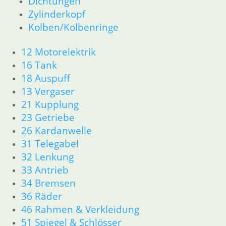
Dichtungen
63 Scheinwerfer
Zylinderkopf
R65 R80 Monolever R100 RS/RT Monolever ab 1984
Kolben/Kolbenringe
11 Motor
Dichtungen
12 Motorelektrik
Kolben/Kolbenringe
16 Tank
Zylinderkopf
18 Auspuff
12 Motorelektrik
13 Vergaser
13 Vergaser
16 Tank
21 Kupplung
18 Auspuff
23 Getriebe
21 Kupplung
26 Kardanwelle
23 Getriebe
31 Telegabel
26 Kardanwelle
32 Lenkung
31 Telegabel
33 Antrieb
32 Lenkung
33 Antrieb
34 Bremsen
34 Bremsen
36 Räder
36 Räder
46 Rahmen & Verkleidung
46 Rahmen & Verkleidung
51 Spiegel & Schlösser