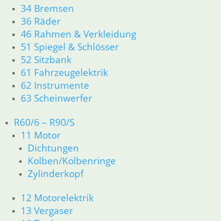
34 Bremsen
zzgl.
Versandkosten
36 Räder
In den Warenkorb
46 Rahmen & Verkleidung
51 Spiegel & Schlösser
Schutzkappe Steuerkopflager
52 Sitzbank
unten
61 Fahrzeugelektrik
62 Instrumente
5,50
€
63 Scheinwerfer
Artikelnummer: 1234509
inkl. MwSt.
R60/6 – R90/S
zzgl.
Versandkosten
11 Motor
In den Warenkorb
Dichtungen
Shop
Kolben/Kolbenringe
Ersatzteile nach Modell
Zylinderkopf
K-Modell
11 Motor
12 Motorelektrik
Dichtungen
13 Vergaser
32 Lenkung