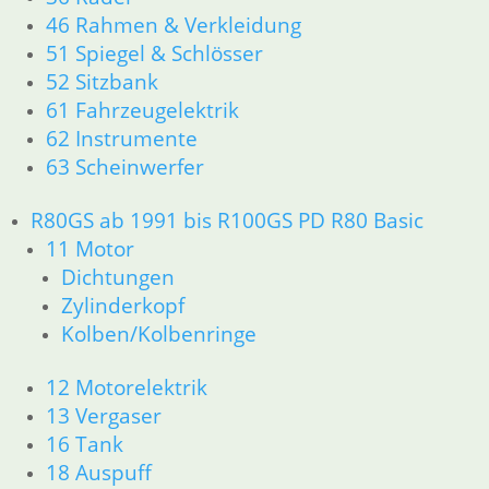
13 Vergaser
46 Rahmen & Verkleidung
16 Tank
51 Spiegel & Schlösser
18 Auspuff
52 Sitzbank
21 Kupplung
61 Fahrzeugelektrik
23 Getriebe
62 Instrumente
26 Kardanwelle
63 Scheinwerfer
31 Telegabel
32 Lenkung
33 Antrieb
R80GS ab 1991 bis R100GS PD R80 Basic
34 Bremsen
11 Motor
36 Räder
Dichtungen
46 Rahmen & Verkleidung
Zylinderkopf
51 Spiegel & Schlösser
Kolben/Kolbenringe
52 Sitzbank
61 Fahrzeugelektrik
12 Motorelektrik
62 Instrumente
13 Vergaser
63 Scheinwerfer
16 Tank
R80/100 R80/100 RT 1980 bis 1984
11 Motor
18 Auspuff