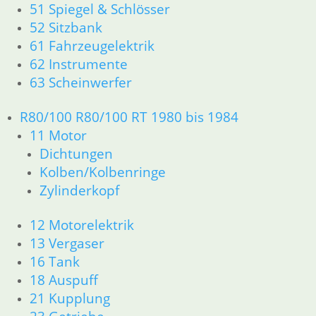
51 Spiegel & Schlösser
36 Räder
46 Rahmen & Verkleidung R26 R27
52 Sitzbank
51 Spiegel & Schlösser
61 Fahrzeugelektrik
61 Fahrzeugelektrik
62 Instrumente
62 Instrumente
63 Scheinwerfer
63 Scheinwerfer
R50 R69/S
R80/100 R80/100 RT 1980 bis 1984
11 Motor
11 Motor
Dichtungen
Dichtungen
Zylinderkopf
12 Motorelektrik
Kolben/Kolbenringe
13 Vergaser
Zylinderkopf
16 Tank
18 Auspuff
12 Motorelektrik
21 Kupplung
13 Vergaser
23 Getriebe
16 Tank
26 Kardanwelle
18 Auspuff
31 Telegabel
21 Kupplung
32 Lenkung
33 Antrieb