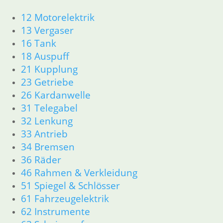
In den Warenkorb
12 Motorelektrik
Gabelöl RSF 7,5 mittel 1 Ltr.
13 Vergaser
16 Tank
17,80
€
Artikelnummer: 31427,5
18 Auspuff
inkl. MwSt.
21 Kupplung
23 Getriebe
zzgl.
Versandkosten
26 Kardanwelle
In den Warenkorb
31 Telegabel
Gabelöl RSF 10 hart 1 Ltr.
32 Lenkung
33 Antrieb
17,80
€
34 Bremsen
Artikelnummer: 314210
36 Räder
inkl. MwSt.
46 Rahmen & Verkleidung
zzgl.
Versandkosten
51 Spiegel & Schlösser
In den Warenkorb
61 Fahrzeugelektrik
Gabelsimmerring
62 Instrumente