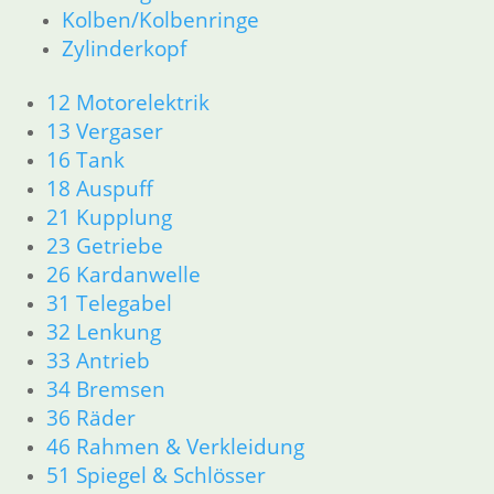
31 Telegabel
Kolben/Kolbenringe
32 Lenkung
Zylinderkopf
33 Antrieb
34 Bremsen
12 Motorelektrik
36 Räder
13 Vergaser
46 Rahmen & Verkleidung
16 Tank
51 Spiegel & Schlösser
18 Auspuff
52 Sitzbank
21 Kupplung
61 Fahrzeugelektrik
62 Instrumente
23 Getriebe
63 Scheinwerfer
26 Kardanwelle
R60/6 – R90/S
31 Telegabel
11 Motor
32 Lenkung
Dichtungen
33 Antrieb
Kolben/Kolbenringe
34 Bremsen
Zylinderkopf
36 Räder
12 Motorelektrik
46 Rahmen & Verkleidung
13 Vergaser
16 Tank
51 Spiegel & Schlösser
18 Auspuff