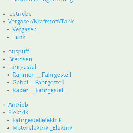
23 Getriebe
26 Kardanwelle
Getriebe
31 Telegabel
Vergaser/Kraftstoff/Tank
32 Lenkung
Vergaser
33 Antrieb
34 Bremsen
Tank
36 Räder
46 Rahmen & Verkleidung
Auspuff
51 Spiegel & Schlösser
Bremsen
52 Sitzbank
Fahrgestell
61 Fahrzeugelektrik
Rahmen __Fahrgestell
62 Instrumente
Gabel __Fahrgestell
63 Scheinwerfer
Räder __Fahrgestell
R80R bis R100R und Mystic
11 Motor
Antrieb
Dichtungen
Kolben/Kolbenringe
Elektrik
Zylinderkopf
Fahrgestellelektrik
12 Motorelektrik
Motorelektrik _Elektrik
13 Vergaser