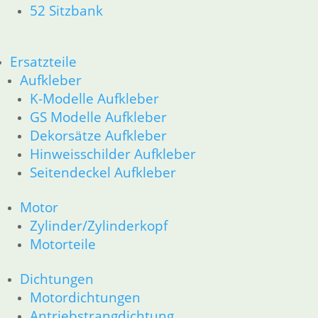
52 Sitzbank
32 Lenkung
33 Antrieb
34 Bremsen
Ersatzteile
36 Räder
46 Rahmen & Verkleidung
Aufkleber
51 Spiegel & Schlösser
K-Modelle Aufkleber
61 Fahrzeugelektrik
GS Modelle Aufkleber
62 Instrumente
Dekorsätze Aufkleber
52 Sitzbank
Hinweisschilder Aufkleber
R80GS bis R100GS PD 1990
Seitendeckel Aufkleber
11 Motor
Dichtungen
Motor
Kolben/Kolbenringe
Zylinder/Zylinderkopf
Zylinderkopf
12 Motorelektrik
Motorteile
13 Vergaser
16 Tank
Dichtungen
18 Auspuff
Motordichtungen
21 Kupplung
Antriebstrangdichtung