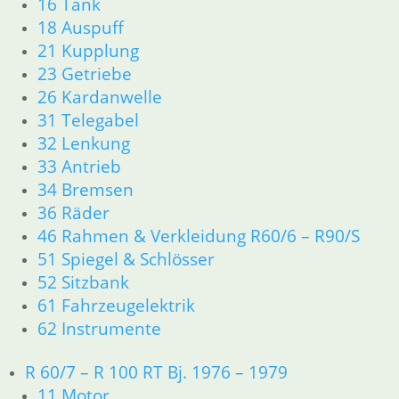
16 Tank
33 Antrieb
18 Auspuff
34 Bremsen
21 Kupplung
46 Rahmen Verkleidung
61 Fahrzeugelektrik
23 Getriebe
R25 /3
26 Kardanwelle
11 Motor R25/3
31 Telegabel
Dichtungen
32 Lenkung
Zylinderkopf
33 Antrieb
12 Motorelektrik
34 Bremsen
13 Vergaser
36 Räder
16 Tank
46 Rahmen & Verkleidung R60/6 – R90/S
18 Auspuff
21 Kupplung
51 Spiegel & Schlösser
23 Getriebe
52 Sitzbank
31 Telegabel
61 Fahrzeugelektrik
32 Lenkung
62 Instrumente
33 Antrieb
34 Bremsen
R 60/7 – R 100 RT Bj. 1976 – 1979
36 Räder
11 Motor
46 Rahmen Verkleidung R25/3