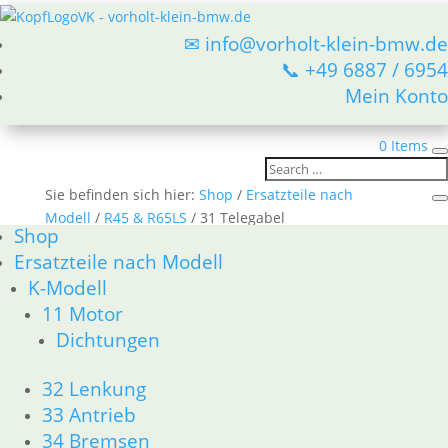
✉ info@vorholt-klein-bmw.de
📞 +49 6887 / 6954
Mein Konto
0 Items
Sie befinden sich hier:
Shop
/
Ersatzteile nach
Modell
/
R45 & R65LS
/ 31 Telegabel
Shop
31 Telegabel
Ersatzteile nach Modell
K-Modell
BMW R45 & R65LS 31 Telegabel
11 Motor
Nach
Alle 13 Ergebnisse werden angezeigt
Dichtungen
Aktualität
sortiert
32 Lenkung
33 Antrieb
Filz für in die
34 Bremsen