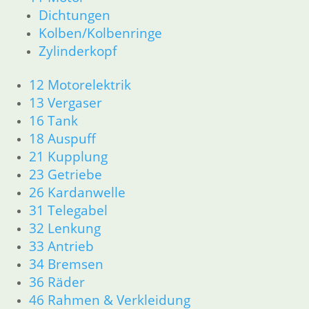
Dichtungen
51 Spiegel & Schlösser
61 Fahrzeugelektrik
Kolben/Kolbenringe
62 Instrumente
Zylinderkopf
63 Scheinwerfer
R26 & R27
12 Motorelektrik
11 Motor
13 Vergaser
Dichtungen
16 Tank
Zylinderkopf r26-r27
18 Auspuff
12 Motorelektrik
21 Kupplung
13 Vergaser
23 Getriebe
16 Tank
18 Auspuff
26 Kardanwelle
21 Kupplung
31 Telegabel
23 Getriebe
32 Lenkung
26 Kardanwelle
33 Antrieb
31 Telegabel
34 Bremsen
32 Lenkung
36 Räder
33 Antrieb
46 Rahmen & Verkleidung
34 Bremsen