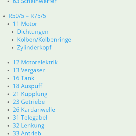
63 Scheinwerfer
6,95
€
Artikelnummer: 1230001
R50/5 – R75/5
inkl. MwSt.
11 Motor
zzgl.
Versandkosten
Dichtungen
In den Warenkorb
Kolben/Kolbenringe
Zylinderkopf
Faltenbalg
14,50
€
12 Motorelektrik
Artikelnummer: 1241666
13 Vergaser
inkl. MwSt.
16 Tank
18 Auspuff
zzgl.
Versandkosten
21 Kupplung
In den Warenkorb
23 Getriebe
Steuerkopflager
26 Kardanwelle
31 Telegabel
19,50
€
32 Lenkung
Artikelnummer: 9985070
inkl. MwSt.
33 Antrieb