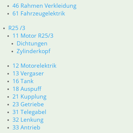
Gabelstaubmanschette
46 Rahmen Verkleidung
2,50
€
61 Fahrzeugelektrik
Artikelnummer: 1237213
inkl. MwSt.
R25 /3
11 Motor R25/3
zzgl.
Versandkosten
In den Warenkorb
Dichtungen
Zylinderkopf
Gabel Set kpl. R 45 R 65 bis
12 Motorelektrik
Bj 85
13 Vergaser
16 Tank
25,50
€
18 Auspuff
Artikelnummer: 1240055
inkl. MwSt.
21 Kupplung
23 Getriebe
zzgl.
Versandkosten
31 Telegabel
In den Warenkorb
32 Lenkung
O-Ring im Standrohr R 45 R
33 Antrieb