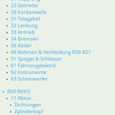
inkl. MwSt.
23 Getriebe
26 Kardanwelle
zzgl.
Versandkosten
31 Telegabel
In den Warenkorb
32 Lenkung
Schellen-Satz Faltenbalg
33 Antrieb
34 Bremsen
12,80
€
36 Räder
Artikelnummer: 1121123
46 Rahmen & Verkleidung R26 R27
inkl. MwSt.
51 Spiegel & Schlösser
zzgl.
Versandkosten
61 Fahrzeugelektrik
In den Warenkorb
62 Instrumente
Gabelöl RSF 5 weich 1 Ltr.
63 Scheinwerfer
17,80
€
R50 R69/S
Artikelnummer: 31425
11 Motor
inkl. MwSt.
Dichtungen
zzgl.
Versandkosten
Zylinderkopf