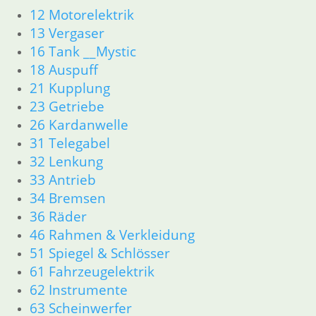
34 Bremsen
12 Motorelektrik
46 Rahmen & Verkleidung
13 Vergaser
51 Spiegel & Schlösser __PDR80Basic
16 Tank __Mystic
52 Sitzbank
18 Auspuff
61 Fahrzeugelektrik
62 Instrumente
21 Kupplung
63 Scheinwerfer
23 Getriebe
R80G/S R65G/S bis R80ST
26 Kardanwelle
11 Motor
31 Telegabel
Dichtungen
32 Lenkung
Zylinderkopf
33 Antrieb
Kolben/Kolbenringe
34 Bremsen
12 Motorelektrik
16 Tank
36 Räder
18 Auspuff
46 Rahmen & Verkleidung
13 Vergaser
51 Spiegel & Schlösser
21 Kupplung
61 Fahrzeugelektrik
23 Getriebe
62 Instrumente
26 Kardanwelle
63 Scheinwerfer
31 Telegabel