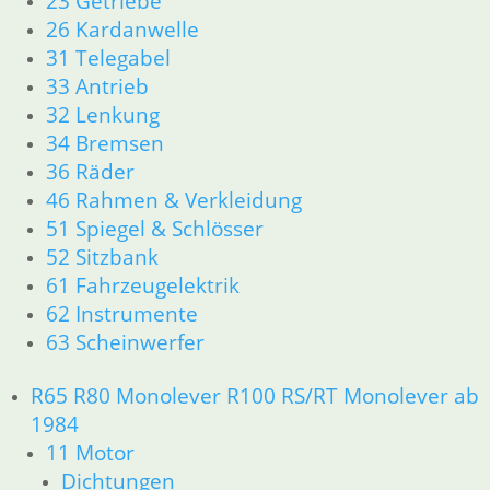
23 Getriebe
34 Bremsen
26 Kardanwelle
36 Räder
31 Telegabel
46 Rahmen & Verkleidung
33 Antrieb
51 Spiegel & Schlösser
32 Lenkung
61 Fahrzeugelektrik
34 Bremsen
62 Instrumente
36 Räder
63 Scheinwerfer
46 Rahmen & Verkleidung
R50/5 – R75/5
51 Spiegel & Schlösser
11 Motor
Dichtungen
52 Sitzbank
Kolben/Kolbenringe
61 Fahrzeugelektrik
Zylinderkopf
62 Instrumente
12 Motorelektrik
63 Scheinwerfer
13 Vergaser
16 Tank
R65 R80 Monolever R100 RS/RT Monolever ab
18 Auspuff
1984
21 Kupplung
11 Motor
23 Getriebe
26 Kardanwelle
Dichtungen