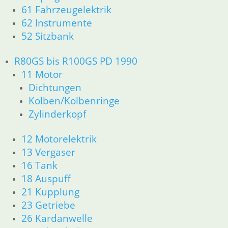
51 Spiegel & Schlösser
61 Fahrzeugelektrik
52 Sitzbank
62 Instrumente
61 Fahrzeugelektrik
52 Sitzbank
62 Instrumente
R45 & R65LS
R80GS bis R100GS PD 1990
11 Motor
Dichtungen
11 Motor
Zylinderkopf
Dichtungen
Kolben/Kolbenringe
Kolben/Kolbenringe
12 Motorelektrik
Zylinderkopf
13 Vergaser
16 Tank
12 Motorelektrik
18 Auspuff
13 Vergaser
21 Kupplung
16 Tank
23 Getriebe
18 Auspuff
34 Bremsen
36 Räder
21 Kupplung
46 Rahmen & Verkleidung
23 Getriebe
51 Spiegel & Schlösser
26 Kardanwelle
52 Sitzbank