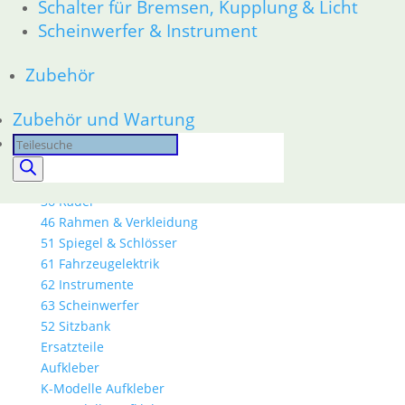
Schalter für Bremsen, Kupplung & Licht
16 Tank __Mystic
Scheinwerfer & Instrument
18 Auspuff
21 Kupplung
Zubehör
23 Getriebe
26 Kardanwelle
Zubehör und Wartung
31 Telegabel
32 Lenkung
Products
33 Antrieb
search
34 Bremsen
36 Räder
46 Rahmen & Verkleidung
51 Spiegel & Schlösser
61 Fahrzeugelektrik
62 Instrumente
63 Scheinwerfer
52 Sitzbank
Ersatzteile
Aufkleber
K-Modelle Aufkleber