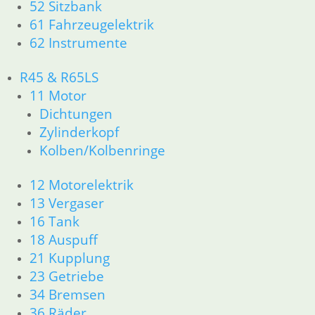
52 Sitzbank
21 Kupplung
61 Fahrzeugelektrik
23 Getriebe
62 Instrumente
26 Kardanwelle
31 Telegabel
R45 & R65LS
32 Lenkung
11 Motor
33 Antrieb
Dichtungen
34 Bremsen
36 Räder
Zylinderkopf
46 Rahmen & Verkleidung R60/6 – R90/S
Kolben/Kolbenringe
51 Spiegel & Schlösser
52 Sitzbank
12 Motorelektrik
61 Fahrzeugelektrik
13 Vergaser
62 Instrumente
16 Tank
R 60/7 – R 100 RT Bj. 1976 – 1979
18 Auspuff
11 Motor
21 Kupplung
Dichtungen
23 Getriebe
Kolben/Kolbenringe
Zylinderkopf
34 Bremsen
12 Motorelektrik
36 Räder