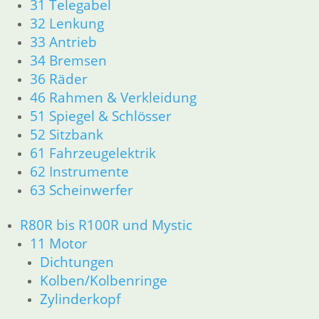
31 Telegabel
61 Fahrzeugelektrik
32 Lenkung
62 Instrumente
33 Antrieb
63 Scheinwerfer
34 Bremsen
R80GS ab 1991 bis R100GS PD R80 Basic
11 Motor
36 Räder
Dichtungen
46 Rahmen & Verkleidung
Zylinderkopf
51 Spiegel & Schlösser
Kolben/Kolbenringe
52 Sitzbank
12 Motorelektrik
61 Fahrzeugelektrik
13 Vergaser
62 Instrumente
16 Tank
63 Scheinwerfer
18 Auspuff
21 Kupplung
R80R bis R100R und Mystic
23 Getriebe
31 Telegabel
11 Motor
26 Kardanwelle
Dichtungen
32 Lenkung
Kolben/Kolbenringe
33 Antrieb
Zylinderkopf
36 Räder