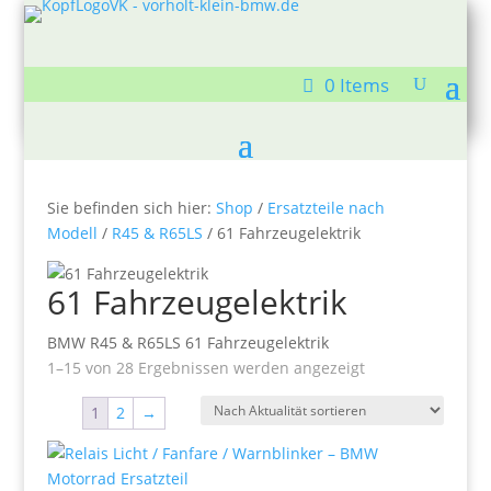
0 Items
Sie befinden sich hier:
Shop
/
Ersatzteile nach
Modell
/
R45 & R65LS
/ 61 Fahrzeugelektrik
61 Fahrzeugelektrik
BMW R45 & R65LS 61 Fahrzeugelektrik
Nach
1–15 von 28 Ergebnissen werden angezeigt
Aktualität
1
2
→
sortiert