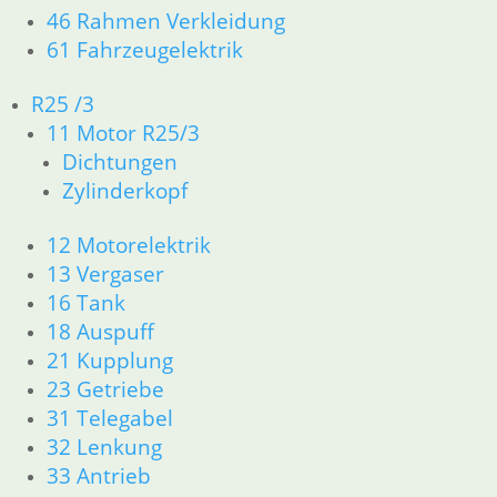
46 Rahmen Verkleidung
61 Fahrzeugelektrik
Na
1–15 von 36 Ergebnissen werden angezeigt
1
2
Akt
R25 /3
sort
11 Motor R25/3
Ölwannenschutz GS
M
Dichtungen
Zylinderkopf
97,45
€
1.
Artikelnummer: 1242295
Ar
12 Motorelektrik
inkl. MwSt.
in
13 Vergaser
zzgl.
Versandkosten
zz
16 Tank
In den Warenkorb
In
18 Auspuff
21 Kupplung
23 Getriebe
31 Telegabel
32 Lenkung
Kettenrad einreihig
S
33 Antrieb