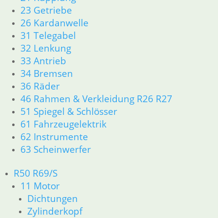
zz
23 Getriebe
In
26 Kardanwelle
31 Telegabel
32 Lenkung
33 Antrieb
H
34 Bremsen
Zylinderkopfüberholung
D
36 Räder
/ Bleifreiumbau
46 Rahmen & Verkleidung R26 R27
17
0,00
€
Ar
51 Spiegel & Schlösser
Artikelnummer: 1112523
in
61 Fahrzeugelektrik
inkl. MwSt.
62 Instrumente
zz
63 Scheinwerfer
zzgl.
Versandkosten
In
In den Warenkorb
R50 R69/S
11 Motor
Dichtungen
Zylinderkopf
Anlasser und