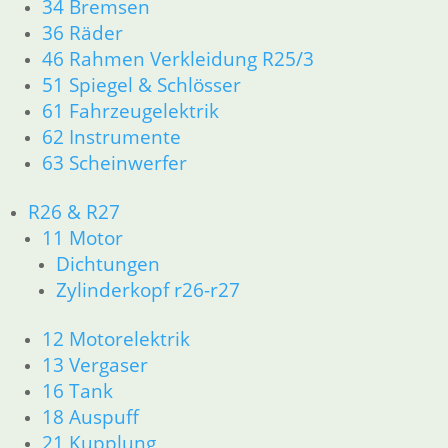
Simplex
S
34 Bremsen
36 Räder
49,50
€
82
46 Rahmen Verkleidung R25/3
Artikelnummer: 1335586
Ar
51 Spiegel & Schlösser
inkl. MwSt.
in
61 Fahrzeugelektrik
zzgl.
Versandkosten
zz
62 Instrumente
In den Warenkorb
In
63 Scheinwerfer
R26 & R27
11 Motor
Laufring
Dichtungen
S
Zylinderkopf r26-r27
97,50
€
S
Artikelnummer: 1337284
1
12 Motorelektrik
inkl. MwSt.
13 Vergaser
5,
zzgl.
Versandkosten
16 Tank
Ar
In den Warenkorb
18 Auspuff
in
21 Kupplung