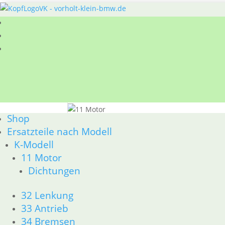
Sie befinden sich hier:
Shop
/
Ersatzteile nach
Shop
11 Motor
Ersatzteile nach Modell
BMW R80GS ab 1991 bis R100GS PD R80 Basic 
K-Modell
11 Motor
Dichtungen
Dichtungen
Zylinderkopf
32 Lenkung
33 Antrieb
34 Bremsen
Kolben/Kolbenringe