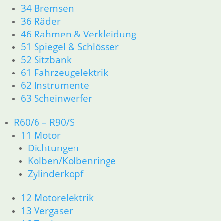
34 Bremsen
36 Räder
46 Rahmen Verkleidung R25/3
36 Räder
51 Spiegel & Schlösser
46 Rahmen & Verkleidung
61 Fahrzeugelektrik
51 Spiegel & Schlösser
62 Instrumente
52 Sitzbank
63 Scheinwerfer
61 Fahrzeugelektrik
R26 & R27
62 Instrumente
11 Motor
63 Scheinwerfer
Dichtungen
Zylinderkopf r26-r27
R60/6 – R90/S
12 Motorelektrik
13 Vergaser
11 Motor
16 Tank
Dichtungen
18 Auspuff
Kolben/Kolbenringe
21 Kupplung
Zylinderkopf
23 Getriebe
26 Kardanwelle
12 Motorelektrik
31 Telegabel
13 Vergaser
32 Lenkung