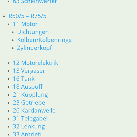
63 Scheinwerfer
Dichtungen
32 Lenkung
R50/5 – R75/5
33 Antrieb
34 Bremsen
11 Motor
46 Rahmen Verkleidung
Dichtungen
61 Fahrzeugelektrik
Kolben/Kolbenringe
R25 /3
Zylinderkopf
11 Motor R25/3
Dichtungen
12 Motorelektrik
Zylinderkopf
13 Vergaser
12 Motorelektrik
16 Tank
13 Vergaser
18 Auspuff
16 Tank
18 Auspuff
21 Kupplung
21 Kupplung
23 Getriebe
23 Getriebe
26 Kardanwelle
31 Telegabel
31 Telegabel
32 Lenkung
32 Lenkung
33 Antrieb
33 Antrieb
34 Bremsen