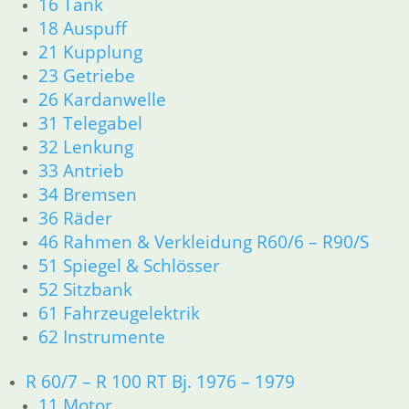
16 Tank
33 Antrieb
18 Auspuff
34 Bremsen
36 Räder
21 Kupplung
46 Rahmen & Verkleidung R26 R27
23 Getriebe
51 Spiegel & Schlösser
26 Kardanwelle
61 Fahrzeugelektrik
31 Telegabel
62 Instrumente
32 Lenkung
63 Scheinwerfer
33 Antrieb
R50 R69/S
34 Bremsen
11 Motor
Dichtungen
36 Räder
Zylinderkopf
46 Rahmen & Verkleidung R60/6 – R90/S
12 Motorelektrik
51 Spiegel & Schlösser
13 Vergaser
52 Sitzbank
16 Tank
61 Fahrzeugelektrik
18 Auspuff
62 Instrumente
21 Kupplung
23 Getriebe
R 60/7 – R 100 RT Bj. 1976 – 1979
26 Kardanwelle
11 Motor
31 Telegabel