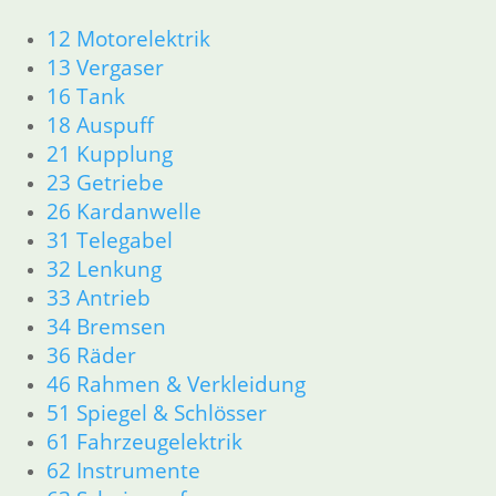
S
Luftfiltergehäuse in
12 Motorelektrik
M
einem
13 Vergaser
0
198,00
€
16 Tank
Artikelnummer: 1114000
35
18 Auspuff
inkl. MwSt.
Ar
21 Kupplung
in
23 Getriebe
zzgl.
Versandkosten
In den Warenkorb
zz
26 Kardanwelle
In
31 Telegabel
32 Lenkung
33 Antrieb
1
2
3
→
34 Bremsen
36 Räder
46 Rahmen & Verkleidung
Shop
51 Spiegel & Schlösser
Ersatzteile nach Modell
61 Fahrzeugelektrik
K-Modell
62 Instrumente
11 Motor