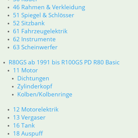
16 Tank
46 Rahmen & Verkleidung
18 Auspuff
51 Spiegel & Schlösser
21 Kupplung
52 Sitzbank
23 Getriebe
61 Fahrzeugelektrik
26 Kardanwelle
62 Instrumente
31 Telegabel
63 Scheinwerfer
32 Lenkung
33 Antrieb
34 Bremsen
R80GS ab 1991 bis R100GS PD R80 Basic
36 Räder
11 Motor
46 Rahmen & Verkleidung
Dichtungen
51 Spiegel & Schlösser
Zylinderkopf
52 Sitzbank
Kolben/Kolbenringe
61 Fahrzeugelektrik
62 Instrumente
12 Motorelektrik
R45 & R65LS
13 Vergaser
11 Motor
Dichtungen
16 Tank
Zylinderkopf
18 Auspuff
Kolben/Kolbenringe