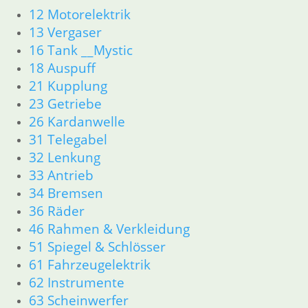
51 Spiegel & Schlösser
12 Motorelektrik
52 Sitzbank
13 Vergaser
61 Fahrzeugelektrik
16 Tank __Mystic
62 Instrumente
63 Scheinwerfer
18 Auspuff
R80R bis R100R und Mystic
21 Kupplung
11 Motor
23 Getriebe
Dichtungen
26 Kardanwelle
Kolben/Kolbenringe
31 Telegabel
Zylinderkopf
32 Lenkung
12 Motorelektrik
33 Antrieb
13 Vergaser
34 Bremsen
16 Tank __Mystic
18 Auspuff
36 Räder
21 Kupplung
46 Rahmen & Verkleidung
23 Getriebe
51 Spiegel & Schlösser
26 Kardanwelle
61 Fahrzeugelektrik
31 Telegabel
62 Instrumente
32 Lenkung
63 Scheinwerfer
33 Antrieb