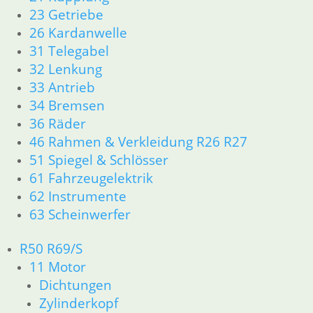
5,90
€
23 Getriebe
Artikelnummer: 1230585
26 Kardanwelle
inkl. MwSt.
31 Telegabel
32 Lenkung
zzgl.
Versandkosten
In den Warenkorb
33 Antrieb
34 Bremsen
36 Räder
Schelle zum Topf bei 38 er
46 Rahmen & Verkleidung R26 R27
Krümmer
51 Spiegel & Schlösser
7,50
€
61 Fahrzeugelektrik
Artikelnummer: 1336553
62 Instrumente
inkl. MwSt.
63 Scheinwerfer
zzgl.
Versandkosten
R50 R69/S
In den Warenkorb
11 Motor
Schneidring 38 er
Dichtungen
Zylinderkopf
8,90
€