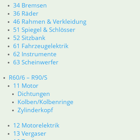
34 Bremsen
12 Motorelektrik
36 Räder
13 Vergaser
46 Rahmen & Verkleidung
16 Tank
18 Auspuff
51 Spiegel & Schlösser
21 Kupplung
52 Sitzbank
23 Getriebe
61 Fahrzeugelektrik
26 Kardanwelle
62 Instrumente
31 Telegabel
63 Scheinwerfer
32 Lenkung
33 Antrieb
R60/6 – R90/S
34 Bremsen
11 Motor
36 Räder
46 Rahmen & Verkleidung R26 R27
Dichtungen
51 Spiegel & Schlösser
Kolben/Kolbenringe
61 Fahrzeugelektrik
Zylinderkopf
62 Instrumente
63 Scheinwerfer
12 Motorelektrik
R50 R69/S
13 Vergaser
11 Motor