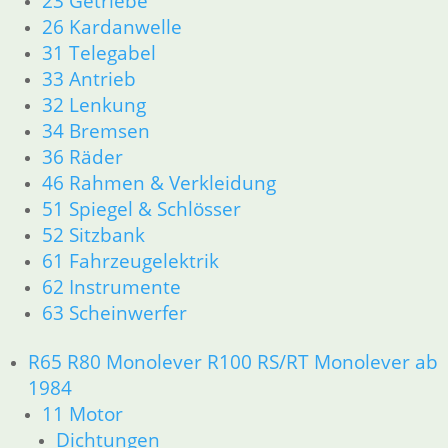
23 Getriebe
46 Rahmen & Verkleidung R60/6 – R90/S
26 Kardanwelle
51 Spiegel & Schlösser
31 Telegabel
52 Sitzbank
33 Antrieb
61 Fahrzeugelektrik
32 Lenkung
62 Instrumente
34 Bremsen
R 60/7 – R 100 RT Bj. 1976 – 1979
36 Räder
11 Motor
46 Rahmen & Verkleidung
Dichtungen
51 Spiegel & Schlösser
Kolben/Kolbenringe
Zylinderkopf
52 Sitzbank
12 Motorelektrik
61 Fahrzeugelektrik
13 Vergaser
62 Instrumente
16 Tank
63 Scheinwerfer
18 Auspuff
21 Kupplung
R65 R80 Monolever R100 RS/RT Monolever ab
23 Getriebe
1984
26 Kardanwelle
11 Motor
31 Telegabel
32 Lenkung
Dichtungen