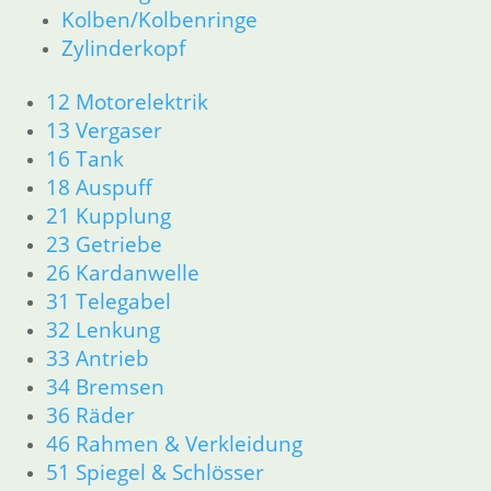
33 Antrieb
Kolben/Kolbenringe
34 Bremsen
Zylinderkopf
36 Räder
46 Rahmen & Verkleidung
12 Motorelektrik
51 Spiegel & Schlösser
13 Vergaser
52 Sitzbank
16 Tank
61 Fahrzeugelektrik
18 Auspuff
62 Instrumente
21 Kupplung
63 Scheinwerfer
R80/100 R80/100 RT 1980 bis 1984
23 Getriebe
11 Motor
26 Kardanwelle
Dichtungen
31 Telegabel
Kolben/Kolbenringe
32 Lenkung
Zylinderkopf
33 Antrieb
12 Motorelektrik
34 Bremsen
13 Vergaser
36 Räder
16 Tank
46 Rahmen & Verkleidung
18 Auspuff
21 Kupplung
51 Spiegel & Schlösser
23 Getriebe