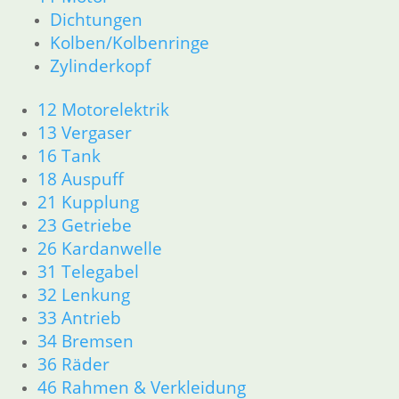
Dichtungen
11 Motor
Dichtungen
Kolben/Kolbenringe
Kolben/Kolbenringe
Zylinderkopf
Zylinderkopf
12 Motorelektrik
12 Motorelektrik
13 Vergaser
13 Vergaser
16 Tank
16 Tank
18 Auspuff
18 Auspuff
21 Kupplung
21 Kupplung
23 Getriebe
23 Getriebe
26 Kardanwelle
31 Telegabel
26 Kardanwelle
32 Lenkung
31 Telegabel
33 Antrieb
32 Lenkung
34 Bremsen
33 Antrieb
36 Räder
34 Bremsen
46 Rahmen & Verkleidung
36 Räder
51 Spiegel & Schlösser
46 Rahmen & Verkleidung
52 Sitzbank