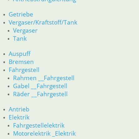
Motordichtungen
Antriebstrangdichtung
Getriebe
Getriebe
Vergaser/Kraftstoff/Tank
Vergaser/Kraftstoff/Tank
Vergaser
Vergaser
Tank
Tank
Auspuff
Bremsen
Auspuff
Fahrgestell
Bremsen
Rahmen __Fahrgestell
Fahrgestell
Gabel __Fahrgestell
Rahmen __Fahrgestell
Räder __Fahrgestell
Gabel __Fahrgestell
Antrieb
Räder __Fahrgestell
Elektrik
Fahrgestellelektrik
Antrieb
Motorelektrik _Elektrik
Schalter für Bremsen, Kupplung & Licht
Elektrik
Scheinwerfer & Instrument
Fahrgestellelektrik
Zubehör
Motorelektrik _Elektrik
Zubehör und Wartung