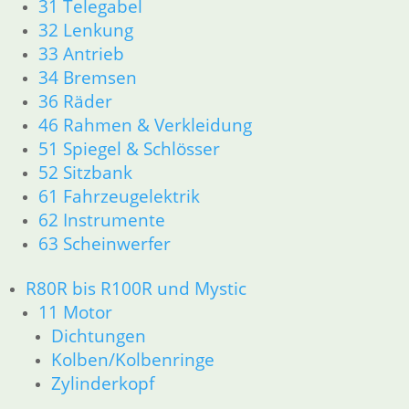
31 Telegabel
52 Sitzbank
32 Lenkung
R80GS bis R100GS PD 1990
33 Antrieb
11 Motor
34 Bremsen
Dichtungen
Kolben/Kolbenringe
36 Räder
Zylinderkopf
46 Rahmen & Verkleidung
12 Motorelektrik
51 Spiegel & Schlösser
13 Vergaser
52 Sitzbank
16 Tank
61 Fahrzeugelektrik
18 Auspuff
62 Instrumente
21 Kupplung
63 Scheinwerfer
23 Getriebe
26 Kardanwelle
R80R bis R100R und Mystic
31 Telegabel
32 Lenkung
11 Motor
33 Antrieb
Dichtungen
34 Bremsen
Kolben/Kolbenringe
36 Räder
Zylinderkopf
46 Rahmen & Verkleidung