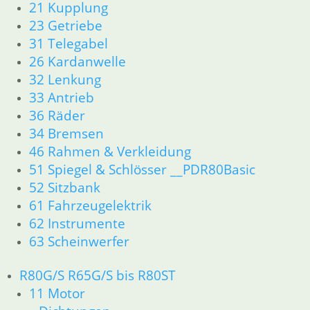
21 Kupplung
12 Motorelektrik
23 Getriebe
13 Vergaser
31 Telegabel
16 Tank
26 Kardanwelle
18 Auspuff
32 Lenkung
21 Kupplung
33 Antrieb
23 Getriebe
34 Bremsen
36 Räder
36 Räder
34 Bremsen
46 Rahmen & Verkleidung
46 Rahmen & Verkleidung
51 Spiegel & Schlösser
51 Spiegel & Schlösser __PDR80Basic
52 Sitzbank
52 Sitzbank
61 Fahrzeugelektrik
61 Fahrzeugelektrik
62 Instrumente
62 Instrumente
63 Scheinwerfer
63 Scheinwerfer
R80GS ab 1991 bis R100GS PD R80 Basic
11 Motor
Dichtungen
R80G/S R65G/S bis R80ST
Zylinderkopf
11 Motor
Kolben/Kolbenringe