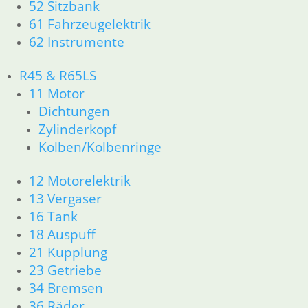
52 Sitzbank
26 Kardanwelle
61 Fahrzeugelektrik
31 Telegabel
62 Instrumente
33 Antrieb
32 Lenkung
R45 & R65LS
34 Bremsen
11 Motor
36 Räder
Dichtungen
46 Rahmen & Verkleidung
51 Spiegel & Schlösser
Zylinderkopf
52 Sitzbank
Kolben/Kolbenringe
61 Fahrzeugelektrik
62 Instrumente
12 Motorelektrik
63 Scheinwerfer
13 Vergaser
R65 R80 Monolever R100 RS/RT Monolever ab 1984
16 Tank
11 Motor
18 Auspuff
Dichtungen
21 Kupplung
Kolben/Kolbenringe
23 Getriebe
Zylinderkopf
12 Motorelektrik
34 Bremsen
13 Vergaser
36 Räder