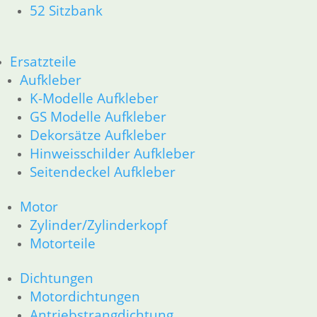
52 Sitzbank
34 Bremsen
36 Räder
46 Rahmen & Verkleidung
Ersatzteile
51 Spiegel & Schlösser
61 Fahrzeugelektrik
Aufkleber
62 Instrumente
K-Modelle Aufkleber
63 Scheinwerfer
GS Modelle Aufkleber
52 Sitzbank
Dekorsätze Aufkleber
Ersatzteile
Hinweisschilder Aufkleber
Aufkleber
Seitendeckel Aufkleber
K-Modelle Aufkleber
GS Modelle Aufkleber
Motor
Dekorsätze Aufkleber
Hinweisschilder Aufkleber
Zylinder/Zylinderkopf
Seitendeckel Aufkleber
Motorteile
Motor
Zylinder/Zylinderkopf
Dichtungen
Motorteile
Motordichtungen
Dichtungen
Antriebstrangdichtung