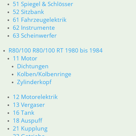
51 Spiegel & Schlösser
61 Fahrzeugelektrik
62 Instrumente
52 Sitzbank
63 Scheinwerfer
61 Fahrzeugelektrik
R60/6 – R90/S
62 Instrumente
11 Motor
63 Scheinwerfer
Dichtungen
Kolben/Kolbenringe
R80/100 R80/100 RT 1980 bis 1984
Zylinderkopf
11 Motor
12 Motorelektrik
Dichtungen
13 Vergaser
16 Tank
Kolben/Kolbenringe
18 Auspuff
Zylinderkopf
21 Kupplung
23 Getriebe
12 Motorelektrik
26 Kardanwelle
13 Vergaser
31 Telegabel
16 Tank
32 Lenkung
18 Auspuff
33 Antrieb
21 Kupplung
34 Bremsen
36 Räder