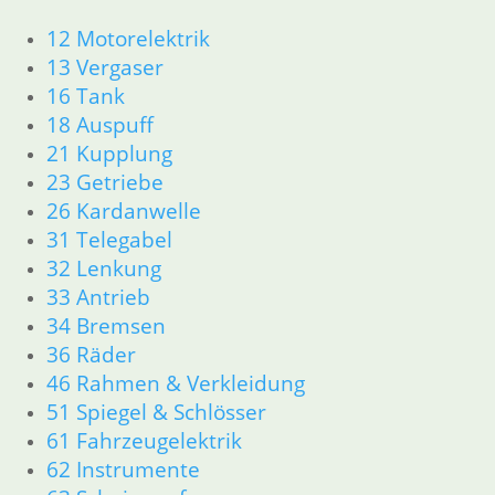
Artikelnummer: 1230586
12 Motorelektrik
inkl. MwSt.
13 Vergaser
zzgl.
Versandkosten
16 Tank
In den Warenkorb
18 Auspuff
Shop
21 Kupplung
Ersatzteile nach Modell
23 Getriebe
K-Modell
26 Kardanwelle
11 Motor
31 Telegabel
Dichtungen
32 Lenkung
32 Lenkung
33 Antrieb
33 Antrieb
34 Bremsen
34 Bremsen
36 Räder
46 Rahmen Verkleidung
61 Fahrzeugelektrik
46 Rahmen & Verkleidung
R25 /3
51 Spiegel & Schlösser
11 Motor R25/3
61 Fahrzeugelektrik
Dichtungen
62 Instrumente
Zylinderkopf