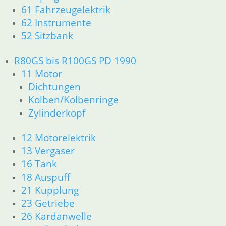
11 Motor
61 Fahrzeugelektrik
Dichtungen
62 Instrumente
Zylinderkopf
52 Sitzbank
Kolben/Kolbenringe
12 Motorelektrik
R80GS bis R100GS PD 1990
16 Tank
18 Auspuff
11 Motor
13 Vergaser
Dichtungen
21 Kupplung
Kolben/Kolbenringe
23 Getriebe
Zylinderkopf
26 Kardanwelle
31 Telegabel
12 Motorelektrik
32 Lenkung
13 Vergaser
33 Antrieb
16 Tank
34 Bremsen
36 Räder
18 Auspuff
46 Rahmen & Verkleidung
21 Kupplung
51 Spiegel & Schlösser
23 Getriebe
61 Fahrzeugelektrik
26 Kardanwelle
62 Instrumente