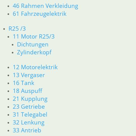
48,50
€
46 Rahmen Verkleidung
Artikelnummer: 1237871
61 Fahrzeugelektrik
inkl. MwSt.
R25 /3
zzgl.
Versandkosten
11 Motor R25/3
In den Warenkorb
Dichtungen
Zylinderkopf
Auspuffmutter ab /7 kurze
Flügel
12 Motorelektrik
13 Vergaser
28,75
€
16 Tank
Artikelnummer: 1234721
inkl. MwSt.
18 Auspuff
21 Kupplung
zzgl.
Versandkosten
23 Getriebe
In den Warenkorb
31 Telegabel
32 Lenkung
Krümmerschelle 38 er links
33 Antrieb