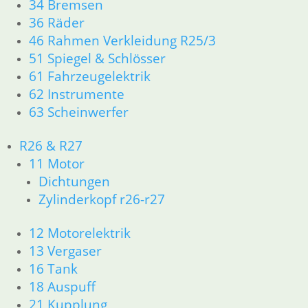
Edelstahl
34 Bremsen
36 Räder
12,50
€
46 Rahmen Verkleidung R25/3
Artikelnummer: 1230587
51 Spiegel & Schlösser
inkl. MwSt.
61 Fahrzeugelektrik
zzgl.
Versandkosten
62 Instrumente
In den Warenkorb
63 Scheinwerfer
Krümmerschelle 38 er rechts
R26 & R27
Edelstahl
11 Motor
Dichtungen
12,50
€
Zylinderkopf r26-r27
Artikelnummer: 1230432
inkl. MwSt.
12 Motorelektrik
zzgl.
Versandkosten
13 Vergaser
In den Warenkorb
16 Tank
18 Auspuff
Druckring 38er
21 Kupplung