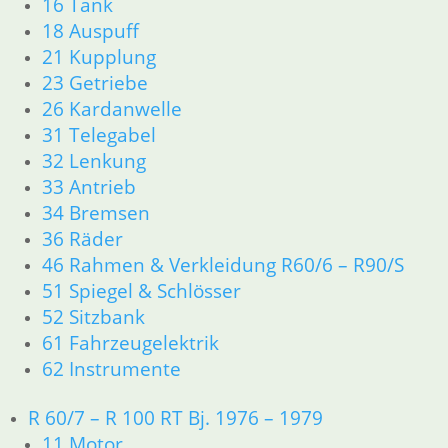
16 Tank
Dichtungen
18 Auspuff
Zylinderkopf
21 Kupplung
12 Motorelektrik
13 Vergaser
23 Getriebe
16 Tank
26 Kardanwelle
18 Auspuff
31 Telegabel
21 Kupplung
32 Lenkung
23 Getriebe
33 Antrieb
26 Kardanwelle
34 Bremsen
31 Telegabel
36 Räder
32 Lenkung
46 Rahmen & Verkleidung R60/6 – R90/S
33 Antrieb
34 Bremsen
51 Spiegel & Schlösser
36 Räder
52 Sitzbank
46 Rahmen & Verkleidung
61 Fahrzeugelektrik
51 Spiegel & Schlösser
62 Instrumente
61 Fahrzeugelektrik
62 Instrumente
R 60/7 – R 100 RT Bj. 1976 – 1979
63 Scheinwerfer
11 Motor
R50/5 – R75/5