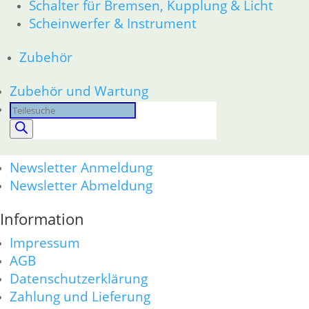
Schalter für Bremsen, Kupplung & Licht
Products
Scheinwerfer & Instrument
search
Alle Preise inkl. der gesetzl. MwSt. und zzgl. Versand_
Zubehör
Service
Zubehör und Wartung
Kontakt
Products
Warenkorb
search
Mein Konto
Links
Newsletter Anmeldung
Newsletter Abmeldung
Information
Impressum
AGB
Datenschutzerklärung
Zahlung und Lieferung