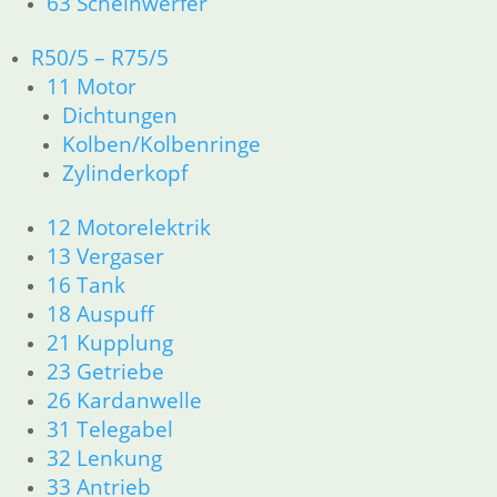
63 Scheinwerfer
12 Motorelektrik
13 Vergaser
R50/5 – R75/5
16 Tank
11 Motor
18 Auspuff
21 Kupplung
Dichtungen
23 Getriebe
Kolben/Kolbenringe
31 Telegabel
Zylinderkopf
32 Lenkung
33 Antrieb
12 Motorelektrik
34 Bremsen
13 Vergaser
36 Räder
16 Tank
46 Rahmen Verkleidung R25/3
18 Auspuff
51 Spiegel & Schlösser
21 Kupplung
61 Fahrzeugelektrik
62 Instrumente
23 Getriebe
63 Scheinwerfer
26 Kardanwelle
R26 & R27
31 Telegabel
11 Motor
32 Lenkung
Dichtungen
33 Antrieb
Zylinderkopf r26-r27