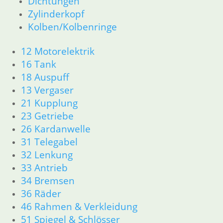
Dichtungen
12 Motorelektrik
Zylinderkopf
13 Vergaser
Kolben/Kolbenringe
16 Tank
18 Auspuff
12 Motorelektrik
21 Kupplung
16 Tank
23 Getriebe
31 Telegabel
18 Auspuff
26 Kardanwelle
13 Vergaser
32 Lenkung
21 Kupplung
33 Antrieb
23 Getriebe
36 Räder
26 Kardanwelle
34 Bremsen
31 Telegabel
46 Rahmen & Verkleidung
32 Lenkung
51 Spiegel & Schlösser __PDR80Basic
33 Antrieb
52 Sitzbank
61 Fahrzeugelektrik
34 Bremsen
62 Instrumente
36 Räder
63 Scheinwerfer
46 Rahmen & Verkleidung
R80G/S R65G/S bis R80ST
51 Spiegel & Schlösser