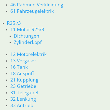
→
46 Rahmen Verkleidung
61 Fahrzeugelektrik
Kaltstarter Zug links kurz
R25 /3
17,75
€
11 Motor R25/3
Artikelnummer: 1255976
Dichtungen
inkl. MwSt.
Zylinderkopf
zzgl.
Versandkosten
12 Motorelektrik
In den Warenkorb
13 Vergaser
Kaltstarter Zug rechts lang
16 Tank
18 Auspuff
17,75
€
21 Kupplung
Artikelnummer: 1255977
23 Getriebe
inkl. MwSt.
31 Telegabel
zzgl.
Versandkosten
32 Lenkung
In den Warenkorb
33 Antrieb