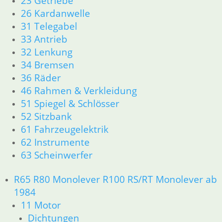
23 Getriebe
18 Auspuff
26 Kardanwelle
21 Kupplung
31 Telegabel
23 Getriebe
33 Antrieb
26 Kardanwelle
31 Telegabel
32 Lenkung
32 Lenkung
34 Bremsen
33 Antrieb
36 Räder
34 Bremsen
46 Rahmen & Verkleidung
36 Räder
51 Spiegel & Schlösser
46 Rahmen & Verkleidung R26 R27
52 Sitzbank
51 Spiegel & Schlösser
61 Fahrzeugelektrik
61 Fahrzeugelektrik
62 Instrumente
62 Instrumente
63 Scheinwerfer
63 Scheinwerfer
R50 R69/S
11 Motor
R65 R80 Monolever R100 RS/RT Monolever ab
Dichtungen
1984
Zylinderkopf
11 Motor
12 Motorelektrik
Dichtungen
13 Vergaser