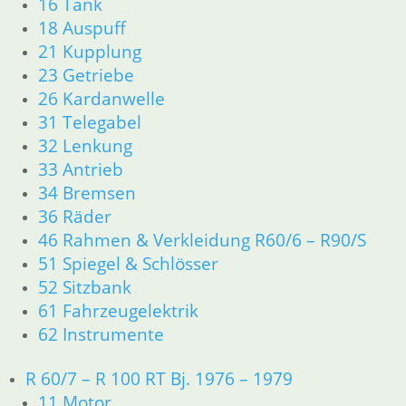
Bing
16 Tank
18 Auspuff
4,20
€
21 Kupplung
Artikelnummer: 1335606
23 Getriebe
inkl. MwSt.
26 Kardanwelle
zzgl.
Versandkosten
31 Telegabel
In den Warenkorb
32 Lenkung
33 Antrieb
Rundluftfilter
34 Bremsen
14,80
€
36 Räder
Artikelnummer: LX194
46 Rahmen & Verkleidung R60/6 – R90/S
inkl. MwSt.
51 Spiegel & Schlösser
52 Sitzbank
zzgl.
Versandkosten
In den Warenkorb
61 Fahrzeugelektrik
1
62 Instrumente
2
3
R 60/7 – R 100 RT Bj. 1976 – 1979
→
11 Motor