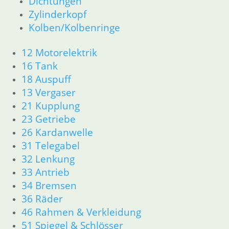
Dichtungen
51 Spiegel & Schlösser
Zylinderkopf
52 Sitzbank
Kolben/Kolbenringe
61 Fahrzeugelektrik
62 Instrumente
12 Motorelektrik
63 Scheinwerfer
16 Tank
R80/100 R80/100 RT 1980 bis 1984
18 Auspuff
11 Motor
13 Vergaser
Dichtungen
21 Kupplung
Kolben/Kolbenringe
23 Getriebe
Zylinderkopf
12 Motorelektrik
26 Kardanwelle
13 Vergaser
31 Telegabel
16 Tank
32 Lenkung
18 Auspuff
33 Antrieb
21 Kupplung
34 Bremsen
23 Getriebe
36 Räder
26 Kardanwelle
46 Rahmen & Verkleidung
31 Telegabel
33 Antrieb
51 Spiegel & Schlösser