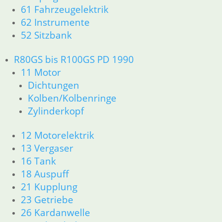
32 Lenkung
61 Fahrzeugelektrik
34 Bremsen
62 Instrumente
36 Räder
52 Sitzbank
46 Rahmen & Verkleidung
51 Spiegel & Schlösser
R80GS bis R100GS PD 1990
52 Sitzbank
11 Motor
61 Fahrzeugelektrik
Dichtungen
62 Instrumente
Kolben/Kolbenringe
63 Scheinwerfer
R65 R80 Monolever R100 RS/RT Monolever ab 1984
Zylinderkopf
11 Motor
Dichtungen
12 Motorelektrik
Kolben/Kolbenringe
13 Vergaser
Zylinderkopf
16 Tank
12 Motorelektrik
18 Auspuff
13 Vergaser
21 Kupplung
16 Tank
23 Getriebe
18 Auspuff
26 Kardanwelle
21 Kupplung
23 Getriebe