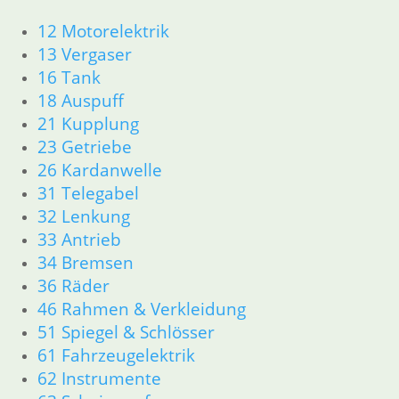
Artikelnummer: 1336924
12 Motorelektrik
inkl. MwSt.
13 Vergaser
zzgl.
Versandkosten
16 Tank
In den Warenkorb
18 Auspuff
21 Kupplung
Klemmschraube
23 Getriebe
5,90
€
26 Kardanwelle
Artikelnummer: 9057338
31 Telegabel
inkl. MwSt.
32 Lenkung
33 Antrieb
zzgl.
Versandkosten
In den Warenkorb
34 Bremsen
36 Räder
Nadeldüse 2,68
46 Rahmen & Verkleidung
51 Spiegel & Schlösser
9,50
€
61 Fahrzeugelektrik
Artikelnummer: 1260971
inkl. MwSt.
62 Instrumente