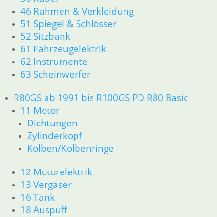
46 Rahmen & Verkleidung
11 Motor
Dichtungen
51 Spiegel & Schlösser
Kolben/Kolbenringe
52 Sitzbank
Zylinderkopf
61 Fahrzeugelektrik
12 Motorelektrik
62 Instrumente
13 Vergaser
63 Scheinwerfer
16 Tank
18 Auspuff
R80GS ab 1991 bis R100GS PD R80 Basic
21 Kupplung
11 Motor
23 Getriebe
Dichtungen
26 Kardanwelle
31 Telegabel
Zylinderkopf
32 Lenkung
Kolben/Kolbenringe
33 Antrieb
34 Bremsen
12 Motorelektrik
36 Räder
13 Vergaser
46 Rahmen & Verkleidung R60/6 – R90/S
16 Tank
51 Spiegel & Schlösser
18 Auspuff
52 Sitzbank