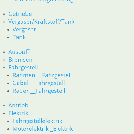
12 Motorelektrik
16 Tank
Getriebe
18 Auspuff
Vergaser/Kraftstoff/Tank
13 Vergaser
Vergaser
21 Kupplung
Tank
23 Getriebe
26 Kardanwelle
Auspuff
31 Telegabel
Bremsen
32 Lenkung
33 Antrieb
Fahrgestell
34 Bremsen
Rahmen __Fahrgestell
36 Räder
Gabel __Fahrgestell
46 Rahmen & Verkleidung
Räder __Fahrgestell
51 Spiegel & Schlösser
61 Fahrzeugelektrik
Antrieb
62 Instrumente
Elektrik
52 Sitzbank
Fahrgestellelektrik
R80GS bis R100GS PD 1990
Motorelektrik _Elektrik
11 Motor