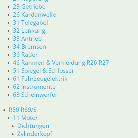
23 Getriebe
Gemischregulierschraube
26 Kardanwelle
9,97
€
31 Telegabel
Artikelnummer: 1335302
32 Lenkung
inkl. MwSt.
33 Antrieb
34 Bremsen
zzgl.
Versandkosten
36 Räder
In den Warenkorb
46 Rahmen & Verkleidung R26 R27
Nadeldüse 2,66
51 Spiegel & Schlösser
61 Fahrzeugelektrik
9,50
€
62 Instrumente
Artikelnummer: 1261702
inkl. MwSt.
63 Scheinwerfer
zzgl.
Versandkosten
R50 R69/S
In den Warenkorb
11 Motor
Leerlaufdüse 45
Dichtungen
Zylinderkopf
17,00
€