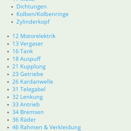
Dichtungen
Kolben/Kolbenringe
Shop
Zylinderkopf
Ersatzteile nach Modell
K-Modell
12 Motorelektrik
11 Motor
13 Vergaser
Dichtungen
32 Lenkung
16 Tank
33 Antrieb
18 Auspuff
34 Bremsen
21 Kupplung
46 Rahmen Verkleidung
23 Getriebe
61 Fahrzeugelektrik
26 Kardanwelle
R25 /3
31 Telegabel
11 Motor R25/3
32 Lenkung
Dichtungen
Zylinderkopf
33 Antrieb
12 Motorelektrik
34 Bremsen
13 Vergaser
36 Räder
16 Tank
46 Rahmen & Verkleidung
18 Auspuff