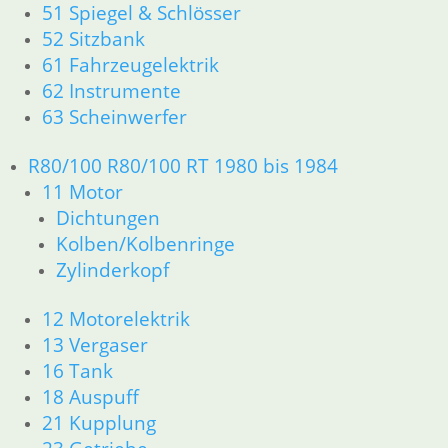
51 Spiegel & Schlösser
21 Kupplung
52 Sitzbank
23 Getriebe
61 Fahrzeugelektrik
31 Telegabel
62 Instrumente
32 Lenkung
33 Antrieb
63 Scheinwerfer
34 Bremsen
36 Räder
R80/100 R80/100 RT 1980 bis 1984
46 Rahmen Verkleidung R25/3
11 Motor
51 Spiegel & Schlösser
Dichtungen
61 Fahrzeugelektrik
Kolben/Kolbenringe
62 Instrumente
Zylinderkopf
63 Scheinwerfer
R26 & R27
12 Motorelektrik
11 Motor
13 Vergaser
Dichtungen
Zylinderkopf r26-r27
16 Tank
12 Motorelektrik
18 Auspuff
13 Vergaser
21 Kupplung
16 Tank