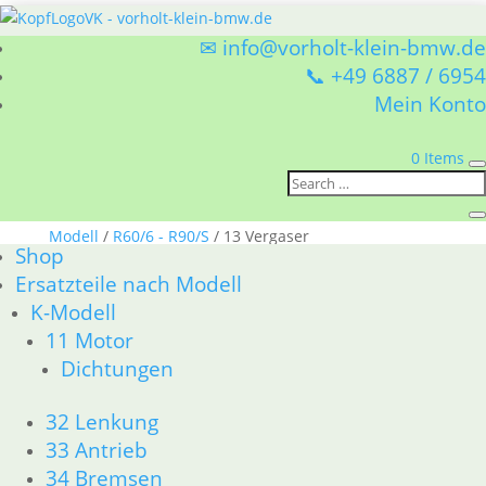
✉ info@vorholt-klein-bmw.de
📞 +49 6887 / 6954
Mein Konto
0 Items
Sie befinden sich hier:
Shop
/
Ersatzteile nach
Modell
/
R60/6 - R90/S
/ 13 Vergaser
Shop
13 Vergaser
Ersatzteile nach Modell
K-Modell
BMW R60/6 - R90/S 13 Vergaser
11 Motor
Nach
1–15 von 35 Ergebnissen werden angezeigt
Dichtungen
Aktualität
sortiert
1
32 Lenkung
2
33 Antrieb
3
34 Bremsen