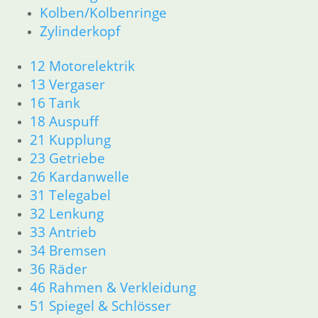
Kolben/Kolbenringe
16 Tank
Zylinderkopf
18 Auspuff
21 Kupplung
12 Motorelektrik
23 Getriebe
26 Kardanwelle
13 Vergaser
31 Telegabel
16 Tank
32 Lenkung
18 Auspuff
33 Antrieb
21 Kupplung
34 Bremsen
23 Getriebe
36 Räder
26 Kardanwelle
46 Rahmen & Verkleidung
31 Telegabel
51 Spiegel & Schlösser
61 Fahrzeugelektrik
32 Lenkung
62 Instrumente
33 Antrieb
63 Scheinwerfer
34 Bremsen
R50/5 – R75/5
36 Räder
11 Motor
46 Rahmen & Verkleidung
Dichtungen
51 Spiegel & Schlösser
Kolben/Kolbenringe