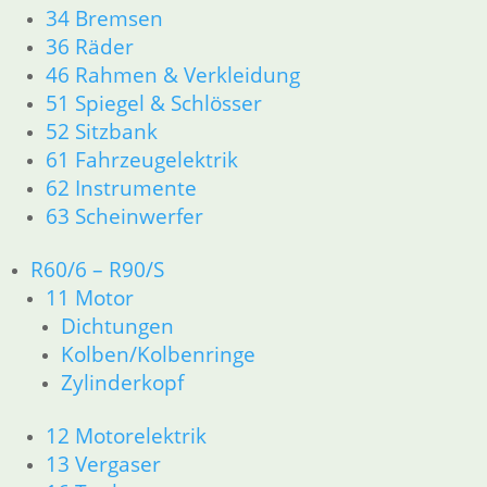
In den Warenkorb
34 Bremsen
36 Räder
Schelle 53 – 60 mm
46 Rahmen & Verkleidung
2,80
€
51 Spiegel & Schlösser
Artikelnummer: 9952123
52 Sitzbank
inkl. MwSt.
61 Fahrzeugelektrik
62 Instrumente
zzgl.
Versandkosten
63 Scheinwerfer
In den Warenkorb
Feder Kaltstart 32 er Bing
R60/6 – R90/S
11 Motor
4,20
€
Dichtungen
Artikelnummer: 1337370
Kolben/Kolbenringe
inkl. MwSt.
Zylinderkopf
zzgl.
Versandkosten
In den Warenkorb
12 Motorelektrik
Feder Drosselklappe 32 er
13 Vergaser