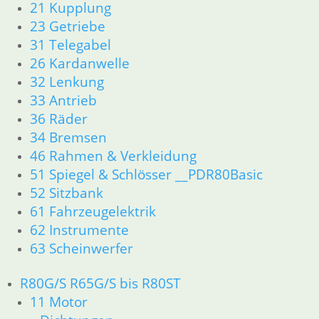
21 Kupplung
61 Fahrzeugelektrik
23 Getriebe
62 Instrumente
R 60/7 – R 100 RT Bj. 1976 – 1979
31 Telegabel
11 Motor
26 Kardanwelle
Dichtungen
32 Lenkung
Kolben/Kolbenringe
33 Antrieb
Zylinderkopf
36 Räder
12 Motorelektrik
34 Bremsen
13 Vergaser
46 Rahmen & Verkleidung
16 Tank
18 Auspuff
51 Spiegel & Schlösser __PDR80Basic
21 Kupplung
52 Sitzbank
23 Getriebe
61 Fahrzeugelektrik
26 Kardanwelle
62 Instrumente
31 Telegabel
63 Scheinwerfer
32 Lenkung
33 Antrieb
R80G/S R65G/S bis R80ST
34 Bremsen
11 Motor
36 Räder
46 Rahmen & Verkleidung