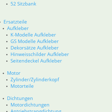
18 Auspuff
52 Sitzbank
21 Kupplung
23 Getriebe
31 Telegabel
Ersatzteile
26 Kardanwelle
Aufkleber
32 Lenkung
K-Modelle Aufkleber
33 Antrieb
GS Modelle Aufkleber
36 Räder
34 Bremsen
Dekorsätze Aufkleber
46 Rahmen & Verkleidung
Hinweisschilder Aufkleber
51 Spiegel & Schlösser __PDR80Basic
Seitendeckel Aufkleber
52 Sitzbank
61 Fahrzeugelektrik
Motor
62 Instrumente
Zylinder/Zylinderkopf
63 Scheinwerfer
Motorteile
R80G/S R65G/S bis R80ST
11 Motor
Dichtungen
Dichtungen
Motordichtungen
Zylinderkopf
Kolben/Kolbenringe
Antriebstrangdichtung