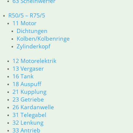
63 Scheinwerfer
zzgl.
Versandkosten
In den Warenkorb
R50/5 – R75/5
Schelle 47 – 54
11 Motor
Dichtungen
3,90
€
Kolben/Kolbenringe
Artikelnummer: 9952121
Zylinderkopf
inkl. MwSt.
zzgl.
Versandkosten
12 Motorelektrik
In den Warenkorb
13 Vergaser
16 Tank
18 Auspuff
Düsennadel / Nadel für
21 Kupplung
Gasschieber
23 Getriebe
7,80
€
26 Kardanwelle
Artikelnummer: 1255840
31 Telegabel
inkl. MwSt.
32 Lenkung
zzgl.
Versandkosten
33 Antrieb