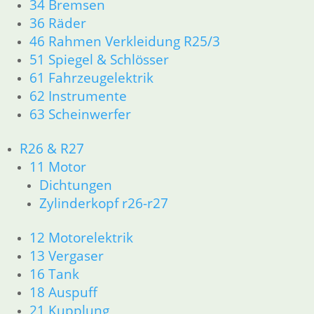
34 Bremsen
Kolben mit Deckel und
36 Räder
Membrane
46 Rahmen Verkleidung R25/3
51 Spiegel & Schlösser
139,00
€
61 Fahrzeugelektrik
Artikelnummer: 1257820
62 Instrumente
inkl. MwSt.
63 Scheinwerfer
zzgl.
Versandkosten
In den Warenkorb
R26 & R27
11 Motor
Drosselklappen 32 Bing
Dichtungen
Vergaser
Zylinderkopf r26-r27
11,67
€
12 Motorelektrik
Artikelnummer: 1335605
13 Vergaser
inkl. MwSt.
16 Tank
zzgl.
Versandkosten
18 Auspuff
In den Warenkorb
21 Kupplung