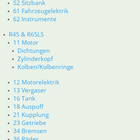
52 Sitzbank
Zylinderkopf
61 Fahrzeugelektrik
12 Motorelektrik
13 Vergaser
62 Instrumente
16 Tank
18 Auspuff
R45 & R65LS
21 Kupplung
11 Motor
23 Getriebe
Dichtungen
26 Kardanwelle
Zylinderkopf
31 Telegabel
Kolben/Kolbenringe
32 Lenkung
33 Antrieb
12 Motorelektrik
34 Bremsen
13 Vergaser
36 Räder
46 Rahmen & Verkleidung
16 Tank
51 Spiegel & Schlösser
18 Auspuff
52 Sitzbank
21 Kupplung
61 Fahrzeugelektrik
23 Getriebe
62 Instrumente
34 Bremsen
63 Scheinwerfer
36 Räder
R60/6 – R90/S