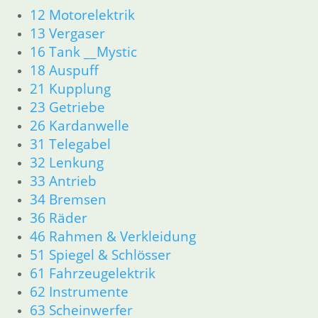
18 Auspuff
12 Motorelektrik
21 Kupplung
13 Vergaser
23 Getriebe
16 Tank __Mystic
34 Bremsen
18 Auspuff
36 Räder
21 Kupplung
46 Rahmen & Verkleidung
23 Getriebe
51 Spiegel & Schlösser
26 Kardanwelle
52 Sitzbank
61 Fahrzeugelektrik
31 Telegabel
62 Instrumente
32 Lenkung
63 Scheinwerfer
33 Antrieb
R80GS ab 1991 bis R100GS PD R80 Basic
34 Bremsen
11 Motor
36 Räder
Dichtungen
46 Rahmen & Verkleidung
Zylinderkopf
51 Spiegel & Schlösser
Kolben/Kolbenringe
12 Motorelektrik
61 Fahrzeugelektrik
13 Vergaser
62 Instrumente
16 Tank
63 Scheinwerfer