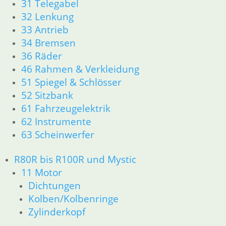
31 Telegabel
26 Kardanwelle
32 Lenkung
31 Telegabel
33 Antrieb
32 Lenkung
34 Bremsen
33 Antrieb
36 Räder
34 Bremsen
46 Rahmen & Verkleidung
36 Räder
51 Spiegel & Schlösser
46 Rahmen & Verkleidung
51 Spiegel & Schlösser
52 Sitzbank
52 Sitzbank
61 Fahrzeugelektrik
61 Fahrzeugelektrik
62 Instrumente
62 Instrumente
63 Scheinwerfer
R45 & R65LS
11 Motor
R80R bis R100R und Mystic
Dichtungen
11 Motor
Zylinderkopf
Dichtungen
Kolben/Kolbenringe
Kolben/Kolbenringe
12 Motorelektrik
13 Vergaser
Zylinderkopf
16 Tank