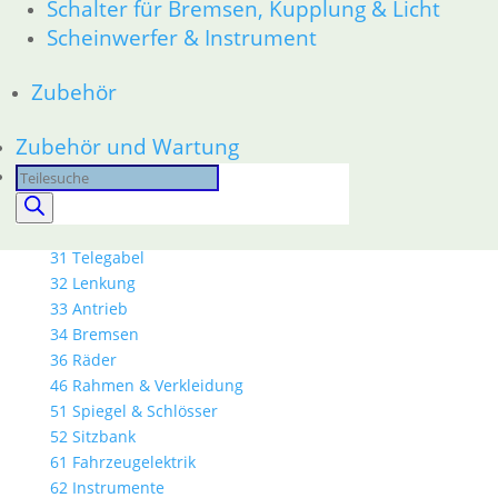
Dichtungen
Schalter für Bremsen, Kupplung & Licht
Kolben/Kolbenringe
Scheinwerfer & Instrument
Zylinderkopf
12 Motorelektrik
Zubehör
13 Vergaser
16 Tank
Zubehör und Wartung
18 Auspuff
Products
21 Kupplung
search
23 Getriebe
26 Kardanwelle
31 Telegabel
32 Lenkung
33 Antrieb
34 Bremsen
36 Räder
46 Rahmen & Verkleidung
51 Spiegel & Schlösser
52 Sitzbank
61 Fahrzeugelektrik
62 Instrumente