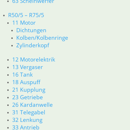
63 Scheinwerfer
zzgl.
Versandkosten
R50/5 – R75/5
In den Warenkorb
11 Motor
Kabelsatz Getriebeschalter
Dichtungen
Kolben/Kolbenringe
14,40
€
Zylinderkopf
Artikelnummer: 1358107
inkl. MwSt.
12 Motorelektrik
zzgl.
Versandkosten
13 Vergaser
In den Warenkorb
16 Tank
18 Auspuff
21 Kupplung
Zylinderrollenlager mit
23 Getriebe
Messing Käfig
26 Kardanwelle
92,70
€
31 Telegabel
Artikelnummer: 1335449
32 Lenkung
inkl. MwSt.
33 Antrieb