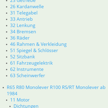
23 Getriebe
Dichtungen
26 Kardanwelle
Zylinderkopf r26-r27
31 Telegabel
12 Motorelektrik
33 Antrieb
13 Vergaser
32 Lenkung
16 Tank
34 Bremsen
18 Auspuff
36 Räder
21 Kupplung
23 Getriebe
46 Rahmen & Verkleidung
26 Kardanwelle
51 Spiegel & Schlösser
31 Telegabel
52 Sitzbank
32 Lenkung
61 Fahrzeugelektrik
33 Antrieb
62 Instrumente
34 Bremsen
63 Scheinwerfer
36 Räder
46 Rahmen & Verkleidung R26 R27
R65 R80 Monolever R100 RS/RT Monolever ab
51 Spiegel & Schlösser
1984
61 Fahrzeugelektrik
62 Instrumente
11 Motor
63 Scheinwerfer
Dichtungen