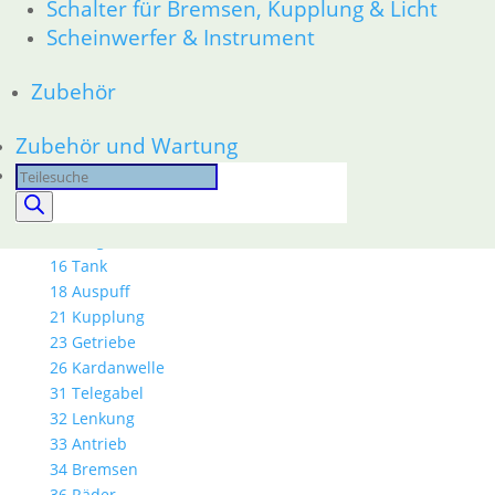
Schalter für Bremsen, Kupplung & Licht
61 Fahrzeugelektrik
Scheinwerfer & Instrument
62 Instrumente
52 Sitzbank
Zubehör
R80GS bis R100GS PD 1990
11 Motor
Dichtungen
Zubehör und Wartung
Kolben/Kolbenringe
Products
Zylinderkopf
search
12 Motorelektrik
13 Vergaser
16 Tank
18 Auspuff
21 Kupplung
23 Getriebe
26 Kardanwelle
31 Telegabel
32 Lenkung
33 Antrieb
34 Bremsen
36 Räder