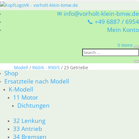
✉ info@vorholt-klein-bmw.de
📞 +49 6887 / 6954
Mein Konto
0 Items
Sie befinden sich hier:
Shop
/
Ersatzteile nach
Modell
/
R60/6 - R90/S
/ 23 Getriebe
Shop
23 Getriebe
Ersatzteile nach Modell
K-Modell
BMW R60/6 - R90/S 23 Getriebe
11 Motor
Nach
1–15 von 35 Ergebnissen werden angezeigt
Dichtungen
Aktualität
sortiert
1
32 Lenkung
2
33 Antrieb
3
34 Bremsen