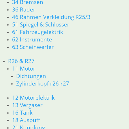
Kickstarterkeil
34 Bremsen
36 Räder
11,50
€
46 Rahmen Verkleidung R25/3
Artikelnummer: 1056124
51 Spiegel & Schlösser
inkl. MwSt.
61 Fahrzeugelektrik
zzgl.
Versandkosten
62 Instrumente
In den Warenkorb
63 Scheinwerfer
Rolle Schaltautomat
R26 & R27
6,95
€
11 Motor
Artikelnummer: 1231572
Dichtungen
inkl. MwSt.
Zylinderkopf r26-r27
zzgl.
Versandkosten
12 Motorelektrik
In den Warenkorb
13 Vergaser
Rolle Schaltautomat
16 Tank
18 Auspuff
7,85
€
21 Kupplung
Artikelnummer: 1231572R