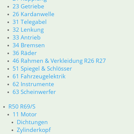
inkl. MwSt.
23 Getriebe
26 Kardanwelle
zzgl.
Versandkosten
31 Telegabel
In den Warenkorb
32 Lenkung
33 Antrieb
Dichtring Getriebe
34 Bremsen
Leerlaufschalter
36 Räder
46 Rahmen & Verkleidung R26 R27
1,00
€
51 Spiegel & Schlösser
Artikelnummer: 1355262
61 Fahrzeugelektrik
inkl. MwSt.
62 Instrumente
zzgl.
Versandkosten
63 Scheinwerfer
In den Warenkorb
R50 R69/S
Druckstück Eingangswelle bis
11 Motor
Bj 3/85
Dichtungen
Zylinderkopf
82,80
€