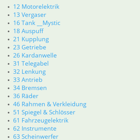
12 Motorelektrik
Zylinderkopf
13 Vergaser
Kolben/Kolbenringe
12 Motorelektrik
16 Tank __Mystic
13 Vergaser
18 Auspuff
16 Tank
21 Kupplung
18 Auspuff
23 Getriebe
21 Kupplung
26 Kardanwelle
23 Getriebe
31 Telegabel
34 Bremsen
32 Lenkung
36 Räder
33 Antrieb
46 Rahmen & Verkleidung
51 Spiegel & Schlösser
34 Bremsen
52 Sitzbank
36 Räder
61 Fahrzeugelektrik
46 Rahmen & Verkleidung
62 Instrumente
51 Spiegel & Schlösser
63 Scheinwerfer
61 Fahrzeugelektrik
R80GS ab 1991 bis R100GS PD R80 Basic
62 Instrumente
11 Motor
63 Scheinwerfer
Dichtungen