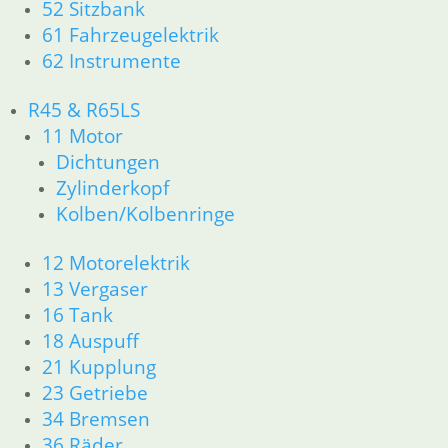
52 Sitzbank
63 Scheinwerfer
61 Fahrzeugelektrik
R50/5 – R75/5
62 Instrumente
11 Motor
Dichtungen
R45 & R65LS
Kolben/Kolbenringe
11 Motor
Zylinderkopf
12 Motorelektrik
Dichtungen
13 Vergaser
Zylinderkopf
16 Tank
Kolben/Kolbenringe
18 Auspuff
21 Kupplung
12 Motorelektrik
23 Getriebe
13 Vergaser
26 Kardanwelle
16 Tank
31 Telegabel
18 Auspuff
32 Lenkung
21 Kupplung
33 Antrieb
34 Bremsen
23 Getriebe
36 Räder
34 Bremsen
46 Rahmen & Verkleidung
36 Räder