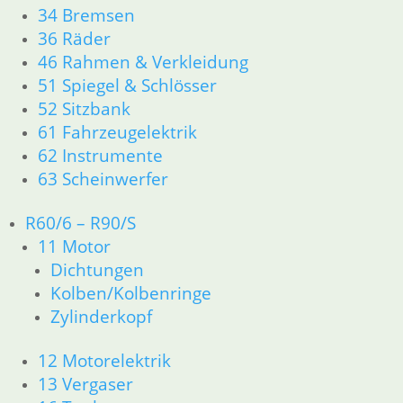
zzgl.
Versandkosten
34 Bremsen
In den Warenkorb
36 Räder
46 Rahmen & Verkleidung
Bundmutter für
51 Spiegel & Schlösser
Abtriebswelle
52 Sitzbank
6,50
€
61 Fahrzeugelektrik
Artikelnummer: 1230084B
62 Instrumente
inkl. MwSt.
63 Scheinwerfer
zzgl.
Versandkosten
R60/6 – R90/S
In den Warenkorb
11 Motor
Dichtungen
Zahnrad 5 G. 5 % länger mit
Kolben/Kolbenringe
X Kennz.
Zylinderkopf
159,90
€
12 Motorelektrik
Artikelnummer: 12429925%
13 Vergaser
inkl. MwSt.