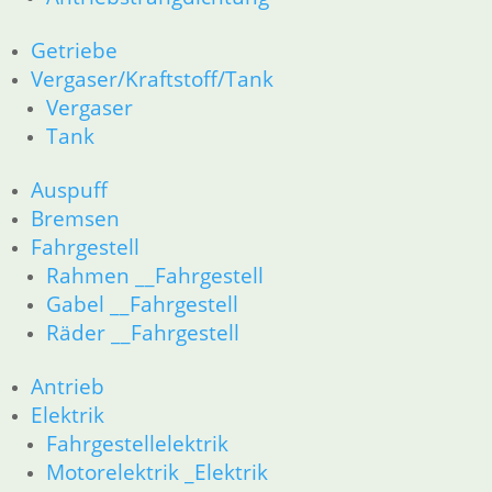
R80G/S R65G/S bis R80ST
Getriebe
11 Motor
Vergaser/Kraftstoff/Tank
Dichtungen
Zylinderkopf
Vergaser
Kolben/Kolbenringe
Tank
12 Motorelektrik
16 Tank
Auspuff
18 Auspuff
Bremsen
13 Vergaser
Fahrgestell
21 Kupplung
Rahmen __Fahrgestell
23 Getriebe
Gabel __Fahrgestell
26 Kardanwelle
31 Telegabel
Räder __Fahrgestell
32 Lenkung
33 Antrieb
Antrieb
34 Bremsen
Elektrik
36 Räder
Fahrgestellelektrik
46 Rahmen & Verkleidung
Motorelektrik _Elektrik
51 Spiegel & Schlösser