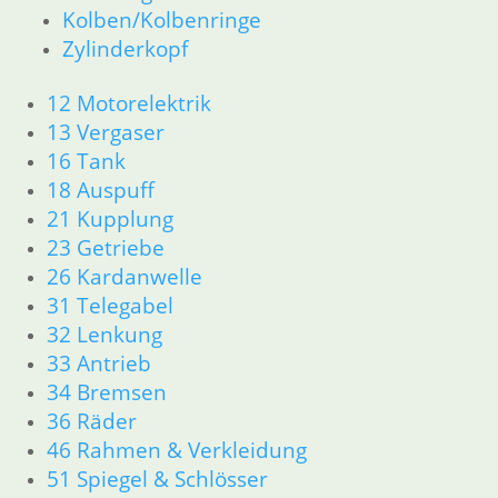
R50 R69/S
Kolben/Kolbenringe
11 Motor
Zylinderkopf
Dichtungen
Zylinderkopf
12 Motorelektrik
12 Motorelektrik
13 Vergaser
13 Vergaser
16 Tank
16 Tank
18 Auspuff
18 Auspuff
21 Kupplung
21 Kupplung
23 Getriebe
23 Getriebe
26 Kardanwelle
26 Kardanwelle
31 Telegabel
31 Telegabel
32 Lenkung
32 Lenkung
33 Antrieb
33 Antrieb
34 Bremsen
34 Bremsen
36 Räder
46 Rahmen & Verkleidung
36 Räder
51 Spiegel & Schlösser
46 Rahmen & Verkleidung
61 Fahrzeugelektrik
51 Spiegel & Schlösser
62 Instrumente