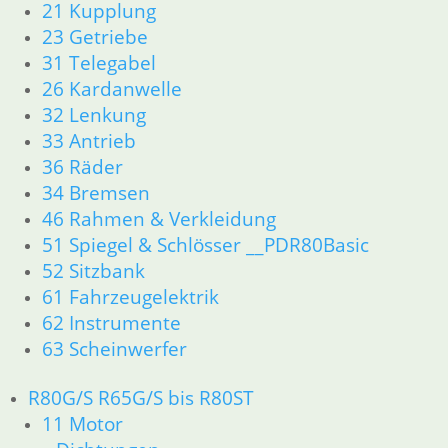
21 Kupplung
34 Bremsen
23 Getriebe
36 Räder
31 Telegabel
46 Rahmen & Verkleidung R60/6 – R90/S
26 Kardanwelle
51 Spiegel & Schlösser
32 Lenkung
52 Sitzbank
61 Fahrzeugelektrik
33 Antrieb
62 Instrumente
36 Räder
R 60/7 – R 100 RT Bj. 1976 – 1979
34 Bremsen
11 Motor
46 Rahmen & Verkleidung
Dichtungen
51 Spiegel & Schlösser __PDR80Basic
Kolben/Kolbenringe
52 Sitzbank
Zylinderkopf
61 Fahrzeugelektrik
12 Motorelektrik
13 Vergaser
62 Instrumente
16 Tank
63 Scheinwerfer
18 Auspuff
21 Kupplung
R80G/S R65G/S bis R80ST
23 Getriebe
11 Motor
26 Kardanwelle