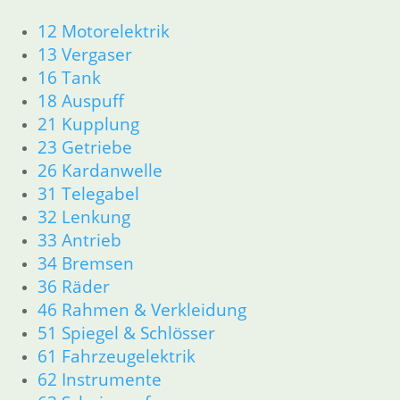
Artikelnummer: 1233425
12 Motorelektrik
inkl. MwSt.
13 Vergaser
zzgl.
Versandkosten
16 Tank
In den Warenkorb
18 Auspuff
21 Kupplung
Schaltgestänge mit Kugelkopf
23 Getriebe
19,50
€
26 Kardanwelle
Artikelnummer: 1242003
31 Telegabel
inkl. MwSt.
32 Lenkung
33 Antrieb
zzgl.
Versandkosten
In den Warenkorb
34 Bremsen
36 Räder
Zahnrad Kickstarter 11
46 Rahmen & Verkleidung
Zähne
51 Spiegel & Schlösser
61 Fahrzeugelektrik
97,50
€
62 Instrumente
Artikelnummer: 1231671
inkl. MwSt.