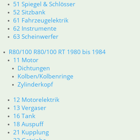
Dichtungen
51 Spiegel & Schlösser
Zylinderkopf
52 Sitzbank
12 Motorelektrik
61 Fahrzeugelektrik
13 Vergaser
62 Instrumente
16 Tank
63 Scheinwerfer
18 Auspuff
21 Kupplung
R80/100 R80/100 RT 1980 bis 1984
23 Getriebe
11 Motor
31 Telegabel
32 Lenkung
Dichtungen
33 Antrieb
Kolben/Kolbenringe
34 Bremsen
Zylinderkopf
36 Räder
46 Rahmen Verkleidung R25/3
12 Motorelektrik
51 Spiegel & Schlösser
13 Vergaser
61 Fahrzeugelektrik
16 Tank
62 Instrumente
18 Auspuff
63 Scheinwerfer
21 Kupplung
R26 & R27
11 Motor