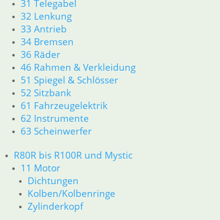
31 Telegabel
12 Motorelektrik
32 Lenkung
13 Vergaser
33 Antrieb
16 Tank
18 Auspuff
34 Bremsen
21 Kupplung
36 Räder
23 Getriebe
46 Rahmen & Verkleidung
26 Kardanwelle
51 Spiegel & Schlösser
31 Telegabel
52 Sitzbank
32 Lenkung
61 Fahrzeugelektrik
33 Antrieb
62 Instrumente
34 Bremsen
36 Räder
63 Scheinwerfer
46 Rahmen & Verkleidung
51 Spiegel & Schlösser
R80R bis R100R und Mystic
52 Sitzbank
11 Motor
61 Fahrzeugelektrik
Dichtungen
62 Instrumente
Kolben/Kolbenringe
R45 & R65LS
Zylinderkopf
11 Motor
Dichtungen