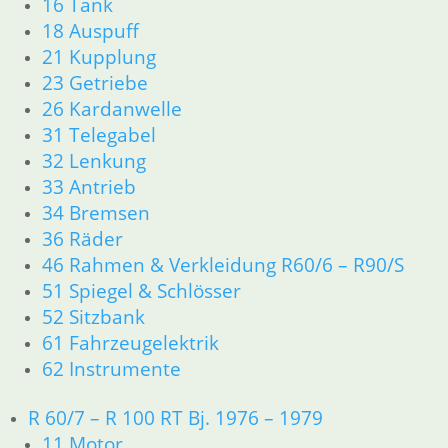
16 Tank
zzgl.
Versandkosten
18 Auspuff
In den Warenkorb
21 Kupplung
23 Getriebe
Zahnrad 5 G. Zwischenwelle
26 Kardanwelle
nach 4/82 mit X
31 Telegabel
32 Lenkung
0,00
€
33 Antrieb
Artikelnummer: 1242996X
34 Bremsen
inkl. MwSt.
36 Räder
zzgl.
Versandkosten
46 Rahmen & Verkleidung R60/6 – R90/S
In den Warenkorb
51 Spiegel & Schlösser
Zahnrad 5 G. mit X
52 Sitzbank
61 Fahrzeugelektrik
115,00
€
62 Instrumente
Artikelnummer: 1242992
inkl. MwSt.
R 60/7 – R 100 RT Bj. 1976 – 1979
zzgl.
Versandkosten
11 Motor