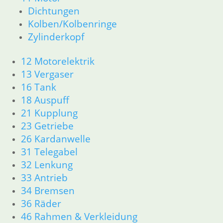
In den Warenkorb
Dichtungen
1
Kolben/Kolbenringe
2
Zylinderkopf
3
→
12 Motorelektrik
13 Vergaser
16 Tank
Shop
18 Auspuff
Ersatzteile nach Modell
21 Kupplung
K-Modell
11 Motor
23 Getriebe
Dichtungen
26 Kardanwelle
32 Lenkung
31 Telegabel
33 Antrieb
32 Lenkung
34 Bremsen
33 Antrieb
46 Rahmen Verkleidung
34 Bremsen
61 Fahrzeugelektrik
36 Räder
R25 /3
11 Motor R25/3
46 Rahmen & Verkleidung