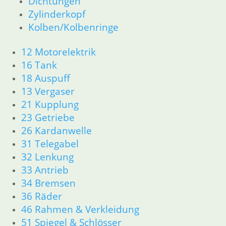
Dichtungen
31 Telegabel
Zylinderkopf
32 Lenkung
Kolben/Kolbenringe
33 Antrieb
34 Bremsen
12 Motorelektrik
36 Räder
46 Rahmen & Verkleidung
16 Tank
51 Spiegel & Schlösser
18 Auspuff
52 Sitzbank
13 Vergaser
61 Fahrzeugelektrik
21 Kupplung
62 Instrumente
23 Getriebe
63 Scheinwerfer
26 Kardanwelle
R80/100 R80/100 RT 1980 bis 1984
31 Telegabel
11 Motor
32 Lenkung
Dichtungen
Kolben/Kolbenringe
33 Antrieb
Zylinderkopf
34 Bremsen
12 Motorelektrik
36 Räder
13 Vergaser
46 Rahmen & Verkleidung
16 Tank
51 Spiegel & Schlösser
18 Auspuff