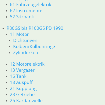
61 Fahrzeugelektrik
21 Kupplung
62 Instrumente
23 Getriebe
26 Kardanwelle
52 Sitzbank
31 Telegabel
33 Antrieb
R80GS bis R100GS PD 1990
32 Lenkung
11 Motor
34 Bremsen
Dichtungen
36 Räder
Kolben/Kolbenringe
46 Rahmen & Verkleidung
Zylinderkopf
51 Spiegel & Schlösser
52 Sitzbank
12 Motorelektrik
61 Fahrzeugelektrik
13 Vergaser
62 Instrumente
63 Scheinwerfer
16 Tank
R65 R80 Monolever R100 RS/RT Monolever ab 1984
18 Auspuff
11 Motor
21 Kupplung
Dichtungen
23 Getriebe
Kolben/Kolbenringe
26 Kardanwelle
Zylinderkopf