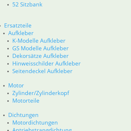
Zylinderkopf
52 Sitzbank
Kolben/Kolbenringe
12 Motorelektrik
13 Vergaser
Ersatzteile
16 Tank
Aufkleber
18 Auspuff
K-Modelle Aufkleber
21 Kupplung
GS Modelle Aufkleber
23 Getriebe
Dekorsätze Aufkleber
31 Telegabel
Hinweisschilder Aufkleber
26 Kardanwelle
Seitendeckel Aufkleber
32 Lenkung
33 Antrieb
36 Räder
Motor
34 Bremsen
Zylinder/Zylinderkopf
46 Rahmen & Verkleidung
Motorteile
51 Spiegel & Schlösser __PDR80Basic
52 Sitzbank
Dichtungen
61 Fahrzeugelektrik
Motordichtungen
62 Instrumente
Antriebstrangdichtung
63 Scheinwerfer