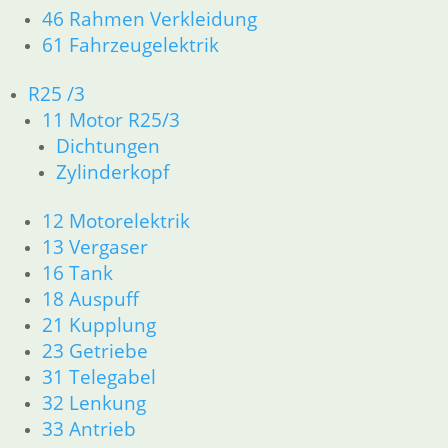
→
46 Rahmen Verkleidung
61 Fahrzeugelektrik
Gestänge mit Clip
R25 /3
9,30
€
11 Motor R25/3
Artikelnummer: 1236741
Dichtungen
inkl. MwSt.
Zylinderkopf
zzgl.
Versandkosten
12 Motorelektrik
In den Warenkorb
13 Vergaser
Manschette Schaltgestänge
16 Tank
18 Auspuff
15,50
€
21 Kupplung
Artikelnummer: 1236746
23 Getriebe
inkl. MwSt.
31 Telegabel
zzgl.
Versandkosten
32 Lenkung
In den Warenkorb
33 Antrieb