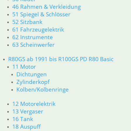
51 Spiegel & Schlösser
46 Rahmen & Verkleidung
52 Sitzbank
51 Spiegel & Schlösser
61 Fahrzeugelektrik
52 Sitzbank
62 Instrumente
61 Fahrzeugelektrik
63 Scheinwerfer
R60/6 – R90/S
62 Instrumente
11 Motor
63 Scheinwerfer
Dichtungen
Kolben/Kolbenringe
R80GS ab 1991 bis R100GS PD R80 Basic
Zylinderkopf
11 Motor
12 Motorelektrik
Dichtungen
13 Vergaser
Zylinderkopf
16 Tank
Kolben/Kolbenringe
18 Auspuff
21 Kupplung
12 Motorelektrik
23 Getriebe
26 Kardanwelle
13 Vergaser
31 Telegabel
16 Tank
32 Lenkung
18 Auspuff
33 Antrieb