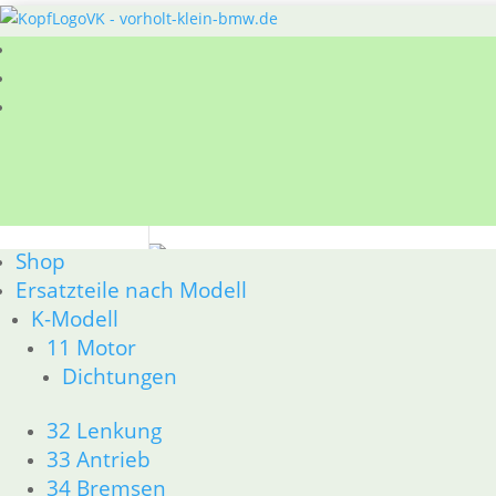
Sie befinden sich hier:
Shop
/
Ersatzteile
/ Get
Shop
Getriebe
Ersatzteile nach Modell
K-Modell
BMW Motorrad Getriebe E
11 Motor
Die bewährten BMW-Getriebe – von den frühen 
Dichtungen
bekannt. Dennoch benötigen Schaltgetriebe re
Technische Merkmale & t
32 Lenkung
33 Antrieb
Zu klassischen Reparaturen gehören verschliss
34 Bremsen