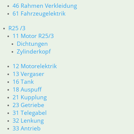
Getriebeausgangsdichtungen und Schaltwellen
46 Rahmen Verkleidung
Überholungsbedarf hin. Passgenaue Ersatzteil
61 Fahrzeugelektrik
Interne Verlinkungen
R25 /3
Motor
11 Motor R25/3
Antrieb
Dichtungen
Dichtungen
Zylinderkopf
Mit hochwertigen Getriebekomponenten bleibt 
12 Motorelektrik
Na
1–15 von 54 Ergebnissen werden angezeigt
13 Vergaser
Akt
sort
16 Tank
18 Auspuff
21 Kupplung
Schaltgabel 4 Gang Getriebe der /5
23 Getriebe
Za
109,75
€
31 Telegabel
Ge
Artikelnummer: 1230100
32 Lenkung
24
inkl. MwSt.
33 Antrieb
Ar