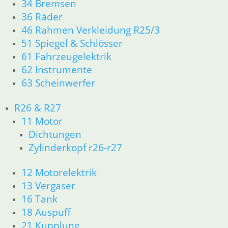
34 Bremsen
zzgl.
Versandkosten
in
36 Räder
In den Warenkorb
zz
46 Rahmen Verkleidung R25/3
51 Spiegel & Schlösser
In
61 Fahrzeugelektrik
62 Instrumente
63 Scheinwerfer
R26 & R27
Getriebe R 50 bis R 69/S im Austausch
Ma
11 Motor
1.280,00
€
18
Dichtungen
Artikelnummer: 1000035
Ar
inkl. MwSt.
in
Zylinderkopf r26-r27
zzgl.
Versandkosten
zz
12 Motorelektrik
In den Warenkorb
In
13 Vergaser
16 Tank
18 Auspuff
21 Kupplung