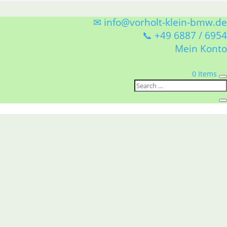
✉ info@vorholt-klein-bmw.de
📞 +49 6887 / 6954
Mein Konto
0 Items
 Konstruktion
en),