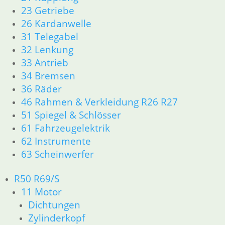
Ge
23 Getriebe
Getriebedeckel Dichtung
29
26 Kardanwelle
3,60
€
Ar
31 Telegabel
Artikelnummer: 1006280
in
32 Lenkung
inkl. MwSt.
33 Antrieb
zz
34 Bremsen
zzgl.
Versandkosten
In
36 Räder
In den Warenkorb
46 Rahmen & Verkleidung R26 R27
51 Spiegel & Schlösser
61 Fahrzeugelektrik
62 Instrumente
63 Scheinwerfer
Druckstück Eingangswelle 4 Gang
Sc
Getriebe
77
R50 R69/S
92,85
€
Ar
11 Motor
Artikelnummer: 1230454
in
inkl. MwSt.
Dichtungen
zz
Zylinderkopf
zzgl.
Versandkosten