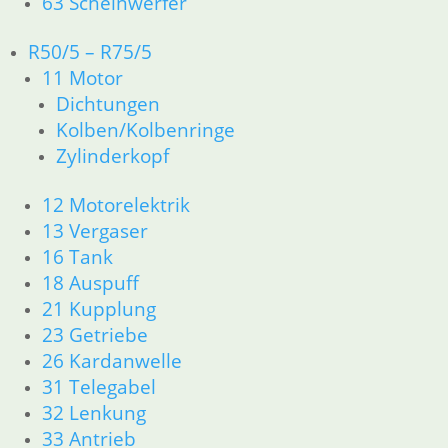
63 Scheinwerfer
R50/5 – R75/5
Shop
11 Motor
Dichtungen
Ersatzteile nach Modell
Kolben/Kolbenringe
Zylinderkopf
Ersatzteile
12 Motorelektrik
Zubehör und Wartung
13 Vergaser
16 Tank
18 Auspuff
21 Kupplung
Service
23 Getriebe
Kontakt
26 Kardanwelle
Warenkorb
31 Telegabel
Mein Konto
32 Lenkung
Links
33 Antrieb