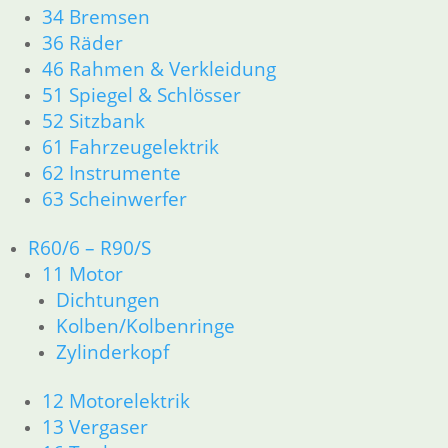
Newsletter Anmeldung
34 Bremsen
Newsletter Abmeldung
36 Räder
46 Rahmen & Verkleidung
Information
51 Spiegel & Schlösser
52 Sitzbank
Impressum
61 Fahrzeugelektrik
AGB
62 Instrumente
Datenschutzerklärung
63 Scheinwerfer
Zahlung und Lieferung
Cookie-Richtlinie (EU)
R60/6 – R90/S
Widerrufsbelehrung
11 Motor
Dichtungen
Vertrag widerrufen
Kolben/Kolbenringe
Zylinderkopf
Besuch
12 Motorelektrik
13 Vergaser