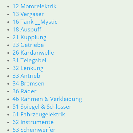
62 Instrumente
12 Motorelektrik
63 Scheinwerfer
13 Vergaser
R80GS ab 1991 bis R100GS PD R80 Basic
16 Tank __Mystic
11 Motor
18 Auspuff
Dichtungen
21 Kupplung
Zylinderkopf
Kolben/Kolbenringe
23 Getriebe
12 Motorelektrik
26 Kardanwelle
13 Vergaser
31 Telegabel
16 Tank
32 Lenkung
18 Auspuff
33 Antrieb
21 Kupplung
34 Bremsen
23 Getriebe
36 Räder
31 Telegabel
46 Rahmen & Verkleidung
26 Kardanwelle
32 Lenkung
51 Spiegel & Schlösser
33 Antrieb
61 Fahrzeugelektrik
36 Räder
62 Instrumente
34 Bremsen
63 Scheinwerfer
46 Rahmen & Verkleidung