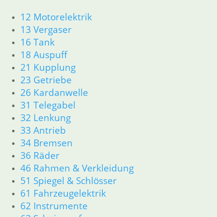
8,95
€
Artikelnummer: 1457091
12 Motorelektrik
inkl. MwSt.
13 Vergaser
16 Tank
zzgl.
Versandkosten
In den Warenkorb
18 Auspuff
21 Kupplung
23 Getriebe
Bremsleitung Stahlflex
26 Kardanwelle
schwarz kpl. Set für R 100 RS
31 Telegabel
159,70
€
32 Lenkung
Artikelnummer: 1241001
33 Antrieb
inkl. MwSt.
34 Bremsen
36 Räder
zzgl.
Versandkosten
46 Rahmen & Verkleidung
In den Warenkorb
51 Spiegel & Schlösser
61 Fahrzeugelektrik
Bremsleitung Stahlflex
62 Instrumente
schwarz für Modelle mit RS