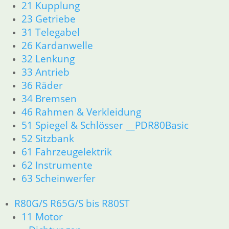
16 Tank
21 Kupplung
18 Auspuff
23 Getriebe
21 Kupplung
31 Telegabel
23 Getriebe
26 Kardanwelle
26 Kardanwelle
32 Lenkung
31 Telegabel
33 Antrieb
32 Lenkung
36 Räder
33 Antrieb
34 Bremsen
34 Bremsen
36 Räder
46 Rahmen & Verkleidung
46 Rahmen & Verkleidung
51 Spiegel & Schlösser __PDR80Basic
51 Spiegel & Schlösser
52 Sitzbank
52 Sitzbank
61 Fahrzeugelektrik
61 Fahrzeugelektrik
62 Instrumente
62 Instrumente
63 Scheinwerfer
63 Scheinwerfer
R80/100 R80/100 RT 1980 bis 1984
R80G/S R65G/S bis R80ST
11 Motor
Dichtungen
11 Motor
Kolben/Kolbenringe