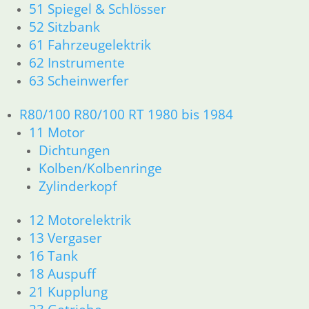
51 Spiegel & Schlösser
61 Fahrzeugelektrik
52 Sitzbank
62 Instrumente
63 Scheinwerfer
61 Fahrzeugelektrik
R26 & R27
62 Instrumente
11 Motor
63 Scheinwerfer
Dichtungen
Zylinderkopf r26-r27
R80/100 R80/100 RT 1980 bis 1984
12 Motorelektrik
11 Motor
13 Vergaser
Dichtungen
16 Tank
Kolben/Kolbenringe
18 Auspuff
Zylinderkopf
21 Kupplung
23 Getriebe
26 Kardanwelle
12 Motorelektrik
31 Telegabel
13 Vergaser
32 Lenkung
16 Tank
33 Antrieb
18 Auspuff
34 Bremsen
21 Kupplung
36 Räder