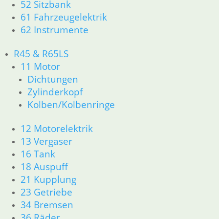
32 Lenkung
52 Sitzbank
33 Antrieb
61 Fahrzeugelektrik
34 Bremsen
62 Instrumente
36 Räder
46 Rahmen & Verkleidung
R45 & R65LS
51 Spiegel & Schlösser
11 Motor
52 Sitzbank
Dichtungen
61 Fahrzeugelektrik
Zylinderkopf
62 Instrumente
Kolben/Kolbenringe
63 Scheinwerfer
R60/6 – R90/S
11 Motor
12 Motorelektrik
Dichtungen
13 Vergaser
Kolben/Kolbenringe
16 Tank
Zylinderkopf
18 Auspuff
12 Motorelektrik
21 Kupplung
13 Vergaser
23 Getriebe
16 Tank
34 Bremsen
18 Auspuff
36 Räder
21 Kupplung