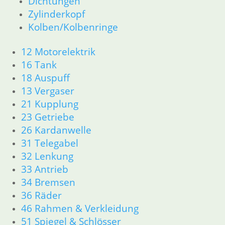
Dichtungen
Zylinderkopf
Zylinderkopf
12 Motorelektrik
Kolben/Kolbenringe
13 Vergaser
16 Tank
12 Motorelektrik
18 Auspuff
16 Tank
21 Kupplung
18 Auspuff
23 Getriebe
13 Vergaser
26 Kardanwelle
31 Telegabel
21 Kupplung
33 Antrieb
23 Getriebe
32 Lenkung
26 Kardanwelle
34 Bremsen
31 Telegabel
36 Räder
32 Lenkung
46 Rahmen & Verkleidung
33 Antrieb
51 Spiegel & Schlösser
34 Bremsen
52 Sitzbank
36 Räder
61 Fahrzeugelektrik
62 Instrumente
46 Rahmen & Verkleidung
63 Scheinwerfer
51 Spiegel & Schlösser