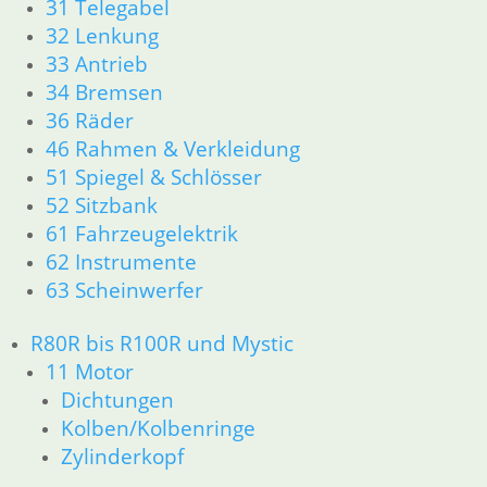
31 Telegabel
61 Fahrzeugelektrik
32 Lenkung
62 Instrumente
33 Antrieb
R45 & R65LS
34 Bremsen
11 Motor
36 Räder
Dichtungen
46 Rahmen & Verkleidung
Zylinderkopf
Kolben/Kolbenringe
51 Spiegel & Schlösser
12 Motorelektrik
52 Sitzbank
13 Vergaser
61 Fahrzeugelektrik
16 Tank
62 Instrumente
18 Auspuff
63 Scheinwerfer
21 Kupplung
23 Getriebe
R80R bis R100R und Mystic
34 Bremsen
11 Motor
36 Räder
46 Rahmen & Verkleidung
Dichtungen
51 Spiegel & Schlösser
Kolben/Kolbenringe
52 Sitzbank
Zylinderkopf
61 Fahrzeugelektrik