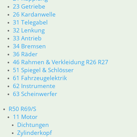
23 Getriebe
34,70
€
26 Kardanwelle
Artikelnummer: 1452427
31 Telegabel
inkl. MwSt.
32 Lenkung
zzgl.
Versandkosten
33 Antrieb
In den Warenkorb
34 Bremsen
Werkzeugkasten
36 Räder
46 Rahmen & Verkleidung R26 R27
36,40
€
51 Spiegel & Schlösser
Artikelnummer: 1452272
61 Fahrzeugelektrik
inkl. MwSt.
62 Instrumente
zzgl.
Versandkosten
63 Scheinwerfer
In den Warenkorb
R50 R69/S
11 Motor
Feder für Bremsbacken
Dichtungen
hinten
Zylinderkopf