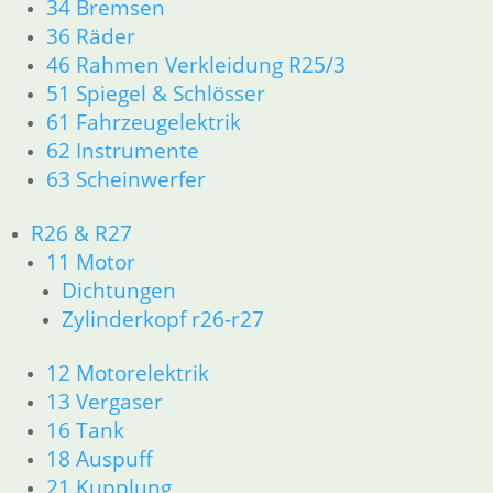
34 Bremsen
Aktualität
36 Räder
sortiert
Werkzeugkasten
46 Rahmen Verkleidung R25/3
51 Spiegel & Schlösser
43,85
€
61 Fahrzeugelektrik
Artikelnummer: 1456181
62 Instrumente
inkl. MwSt.
63 Scheinwerfer
zzgl.
Versandkosten
In den Warenkorb
R26 & R27
11 Motor
Puffer Werkzeugkasten
Dichtungen
3,80
€
Zylinderkopf r26-r27
Artikelnummer: 1452421
inkl. MwSt.
12 Motorelektrik
13 Vergaser
zzgl.
Versandkosten
16 Tank
In den Warenkorb
18 Auspuff
Deckel Werkzeugkasten
21 Kupplung