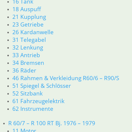
16 Tank
inkl. MwSt.
18 Auspuff
zzgl.
Versandkosten
21 Kupplung
In den Warenkorb
23 Getriebe
Kopfdichtung
26 Kardanwelle
31 Telegabel
5,90
€
32 Lenkung
Artikelnummer: 0022104
33 Antrieb
inkl. MwSt.
34 Bremsen
zzgl.
Versandkosten
36 Räder
In den Warenkorb
46 Rahmen & Verkleidung R60/6 – R90/S
51 Spiegel & Schlösser
Shop
Ersatzteile nach Modell
52 Sitzbank
K-Modell
61 Fahrzeugelektrik
11 Motor
62 Instrumente
Dichtungen
32 Lenkung
R 60/7 – R 100 RT Bj. 1976 – 1979
33 Antrieb
11 Motor