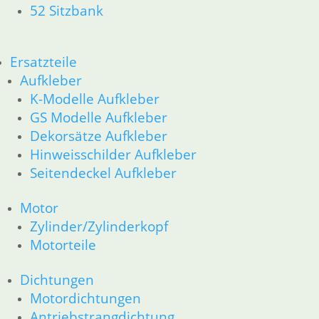
52 Sitzbank
51 Spiegel & Schlösser __PDR80Basic
52 Sitzbank
61 Fahrzeugelektrik
Ersatzteile
62 Instrumente
Aufkleber
63 Scheinwerfer
R80G/S R65G/S bis R80ST
K-Modelle Aufkleber
11 Motor
GS Modelle Aufkleber
Dichtungen
Dekorsätze Aufkleber
Zylinderkopf
Hinweisschilder Aufkleber
Kolben/Kolbenringe
Seitendeckel Aufkleber
12 Motorelektrik
16 Tank
Motor
18 Auspuff
Zylinder/Zylinderkopf
13 Vergaser
Motorteile
21 Kupplung
23 Getriebe
26 Kardanwelle
Dichtungen
31 Telegabel
Motordichtungen
32 Lenkung
Antriebstrangdichtung