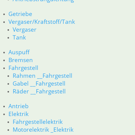
33 Antrieb
34 Bremsen
Getriebe
36 Räder
Vergaser/Kraftstoff/Tank
46 Rahmen & Verkleidung
Vergaser
51 Spiegel & Schlösser
Tank
61 Fahrzeugelektrik
62 Instrumente
Auspuff
52 Sitzbank
R80GS bis R100GS PD 1990
Bremsen
11 Motor
Fahrgestell
Dichtungen
Rahmen __Fahrgestell
Kolben/Kolbenringe
Gabel __Fahrgestell
Zylinderkopf
Räder __Fahrgestell
12 Motorelektrik
13 Vergaser
Antrieb
16 Tank
Elektrik
18 Auspuff
21 Kupplung
Fahrgestellelektrik
23 Getriebe
Motorelektrik _Elektrik
26 Kardanwelle