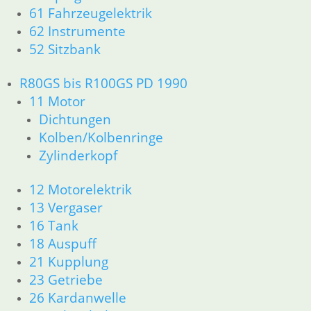
R65 R80 Monolever R100 RS/RT Monolever ab 1984
61 Fahrzeugelektrik
11 Motor
62 Instrumente
Dichtungen
52 Sitzbank
Kolben/Kolbenringe
Zylinderkopf
R80GS bis R100GS PD 1990
12 Motorelektrik
11 Motor
13 Vergaser
16 Tank
Dichtungen
18 Auspuff
Kolben/Kolbenringe
21 Kupplung
Zylinderkopf
23 Getriebe
26 Kardanwelle
12 Motorelektrik
31 Telegabel
13 Vergaser
32 Lenkung
16 Tank
33 Antrieb
18 Auspuff
34 Bremsen
21 Kupplung
36 Räder
46 Rahmen & Verkleidung
23 Getriebe
51 Spiegel & Schlösser
26 Kardanwelle
52 Sitzbank