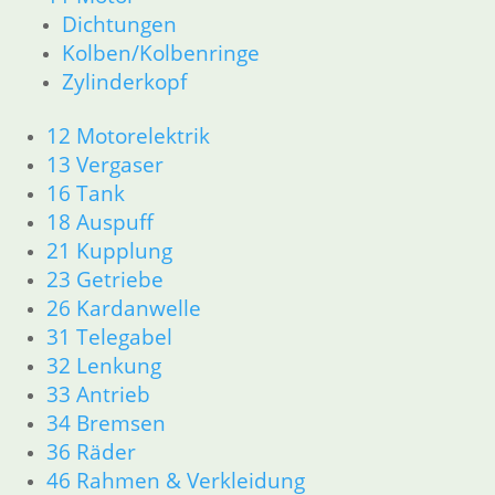
34 Bremsen
Dichtungen
46 Rahmen Verkleidung
Kolben/Kolbenringe
61 Fahrzeugelektrik
Zylinderkopf
R25 /3
11 Motor R25/3
Dichtungen
12 Motorelektrik
Zylinderkopf
13 Vergaser
12 Motorelektrik
16 Tank
13 Vergaser
18 Auspuff
16 Tank
21 Kupplung
18 Auspuff
23 Getriebe
21 Kupplung
26 Kardanwelle
23 Getriebe
31 Telegabel
31 Telegabel
32 Lenkung
32 Lenkung
33 Antrieb
33 Antrieb
34 Bremsen
34 Bremsen
36 Räder
36 Räder
46 Rahmen Verkleidung R25/3
46 Rahmen & Verkleidung
51 Spiegel & Schlösser