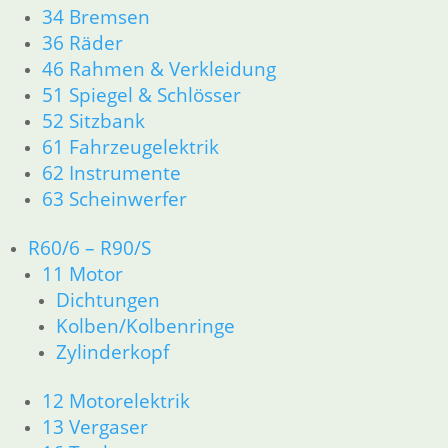
34 Bremsen
5,20
€
36 Räder
Artikelnummer: 4034166
46 Rahmen & Verkleidung
inkl. MwSt.
51 Spiegel & Schlösser
zzgl.
Versandkosten
52 Sitzbank
In den Warenkorb
61 Fahrzeugelektrik
62 Instrumente
Deckeldichtung
63 Scheinwerfer
3,60
€
Artikelnummer: 0002114
R60/6 – R90/S
inkl. MwSt.
11 Motor
Dichtungen
zzgl.
Versandkosten
Kolben/Kolbenringe
In den Warenkorb
Zylinderkopf
Stößelgummi 1 Zylinder
12 Motorelektrik
3,50
€
13 Vergaser
Artikelnummer: 0033114