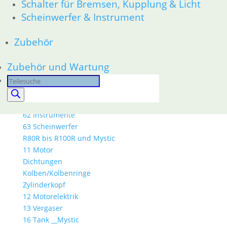
Schalter für Bremsen, Kupplung & Licht
31 Telegabel
Scheinwerfer & Instrument
32 Lenkung
33 Antrieb
Zubehör
34 Bremsen
36 Räder
Zubehör und Wartung
46 Rahmen & Verkleidung
51 Spiegel & Schlösser
Products
52 Sitzbank
search
61 Fahrzeugelektrik
62 Instrumente
63 Scheinwerfer
R80R bis R100R und Mystic
11 Motor
Dichtungen
Kolben/Kolbenringe
Zylinderkopf
12 Motorelektrik
13 Vergaser
16 Tank __Mystic