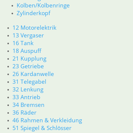
Kolben/Kolbenringe
36 Räder
46 Rahmen & Verkleidung
Zylinderkopf
51 Spiegel & Schlösser
61 Fahrzeugelektrik
12 Motorelektrik
62 Instrumente
13 Vergaser
63 Scheinwerfer
16 Tank
R50/5 – R75/5
18 Auspuff
11 Motor
21 Kupplung
Dichtungen
23 Getriebe
Kolben/Kolbenringe
26 Kardanwelle
Zylinderkopf
12 Motorelektrik
31 Telegabel
13 Vergaser
32 Lenkung
16 Tank
33 Antrieb
18 Auspuff
34 Bremsen
21 Kupplung
36 Räder
23 Getriebe
46 Rahmen & Verkleidung
26 Kardanwelle
51 Spiegel & Schlösser
31 Telegabel