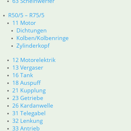
63 Scheinwerfer
oder RT Verkleidung
R50/5 – R75/5
44,60
€
11 Motor
Artikelnummer: 1235736
inkl. MwSt.
Dichtungen
Kolben/Kolbenringe
zzgl.
Versandkosten
Zylinderkopf
In den Warenkorb
12 Motorelektrik
Bremsleitung Stahlflex
13 Vergaser
schwarz hinten
16 Tank
18 Auspuff
38,00
€
21 Kupplung
Artikelnummer: 1242759
23 Getriebe
inkl. MwSt.
26 Kardanwelle
zzgl.
Versandkosten
31 Telegabel
In den Warenkorb
32 Lenkung
33 Antrieb
Gummi Motorlager oben