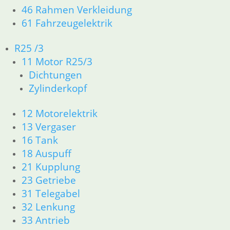
46 Rahmen Verkleidung
Getriebe
61 Fahrzeugelektrik
Vergaser/Kraftstoff/Tank
R25 /3
11 Motor R25/3
Dichtungen
Auspuff
Zylinderkopf
Bremsen
12 Motorelektrik
13 Vergaser
Fahrgestell
16 Tank
18 Auspuff
Antrieb
21 Kupplung
23 Getriebe
31 Telegabel
Elektrik
32 Lenkung
33 Antrieb
Nach
Alle 12 Ergebnisse werden angezeigt