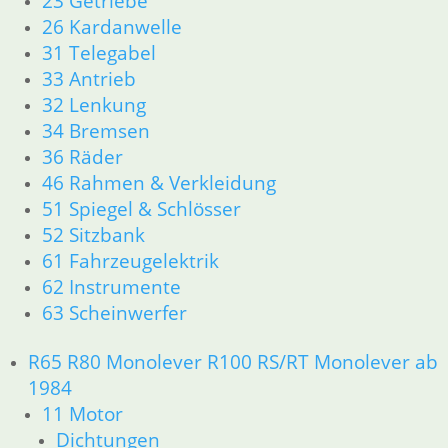
23 Getriebe
46 Rahmen & Verkleidung R26 R27
26 Kardanwelle
51 Spiegel & Schlösser
31 Telegabel
61 Fahrzeugelektrik
62 Instrumente
33 Antrieb
63 Scheinwerfer
32 Lenkung
R50 R69/S
34 Bremsen
11 Motor
36 Räder
Dichtungen
46 Rahmen & Verkleidung
Zylinderkopf
51 Spiegel & Schlösser
12 Motorelektrik
52 Sitzbank
13 Vergaser
16 Tank
61 Fahrzeugelektrik
18 Auspuff
62 Instrumente
21 Kupplung
63 Scheinwerfer
23 Getriebe
26 Kardanwelle
R65 R80 Monolever R100 RS/RT Monolever ab
31 Telegabel
1984
32 Lenkung
11 Motor
33 Antrieb
Dichtungen
34 Bremsen