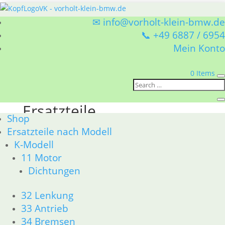
✉ info@vorholt-klein-bmw.de
📞 +49 6887 / 6954
Mein Konto
0 Items
Sie befinden sich hier:
Shop
/ Ersatzteile
Ersatzteile
Shop
Ersatzteile nach Modell
BMW Ersatzteile
K-Modell
Aufkleber
11 Motor
Dichtungen
Motor
32 Lenkung
33 Antrieb
Dichtungen
34 Bremsen