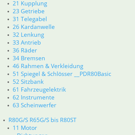
21 Kupplung
46 Rahmen & Verkleidung
23 Getriebe
51 Spiegel & Schlösser
31 Telegabel
52 Sitzbank
26 Kardanwelle
61 Fahrzeugelektrik
32 Lenkung
62 Instrumente
63 Scheinwerfer
33 Antrieb
R65 R80 Monolever R100 RS/RT Monolever ab 1984
36 Räder
11 Motor
34 Bremsen
Dichtungen
46 Rahmen & Verkleidung
Kolben/Kolbenringe
51 Spiegel & Schlösser __PDR80Basic
Zylinderkopf
52 Sitzbank
12 Motorelektrik
61 Fahrzeugelektrik
13 Vergaser
62 Instrumente
16 Tank
18 Auspuff
63 Scheinwerfer
21 Kupplung
23 Getriebe
R80G/S R65G/S bis R80ST
26 Kardanwelle
11 Motor
31 Telegabel