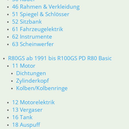
61 Fahrzeugelektrik
46 Rahmen & Verkleidung
62 Instrumente
51 Spiegel & Schlösser
63 Scheinwerfer
52 Sitzbank
R80/100 R80/100 RT 1980 bis 1984
61 Fahrzeugelektrik
11 Motor
62 Instrumente
Dichtungen
Kolben/Kolbenringe
63 Scheinwerfer
Zylinderkopf
12 Motorelektrik
R80GS ab 1991 bis R100GS PD R80 Basic
13 Vergaser
11 Motor
16 Tank
Dichtungen
18 Auspuff
Zylinderkopf
21 Kupplung
Kolben/Kolbenringe
23 Getriebe
26 Kardanwelle
12 Motorelektrik
31 Telegabel
33 Antrieb
13 Vergaser
32 Lenkung
16 Tank
34 Bremsen
18 Auspuff
36 Räder