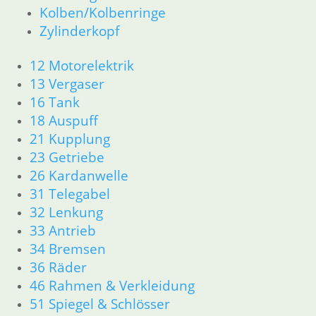
Kolben/Kolbenringe
Kolben/Kolbenringe
Zylinderkopf
Zylinderkopf
12 Motorelektrik
13 Vergaser
12 Motorelektrik
16 Tank
13 Vergaser
18 Auspuff
16 Tank
21 Kupplung
18 Auspuff
23 Getriebe
26 Kardanwelle
21 Kupplung
31 Telegabel
23 Getriebe
32 Lenkung
26 Kardanwelle
33 Antrieb
31 Telegabel
34 Bremsen
32 Lenkung
36 Räder
33 Antrieb
46 Rahmen & Verkleidung R60/6 – R90/S
34 Bremsen
51 Spiegel & Schlösser
36 Räder
52 Sitzbank
61 Fahrzeugelektrik
46 Rahmen & Verkleidung
62 Instrumente
51 Spiegel & Schlösser
R 60/7 – R 100 RT Bj. 1976 – 1979