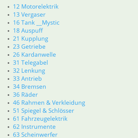
12 Motorelektrik
13 Vergaser
13 Vergaser
21 Kupplung
23 Getriebe
16 Tank __Mystic
26 Kardanwelle
18 Auspuff
31 Telegabel
21 Kupplung
32 Lenkung
23 Getriebe
33 Antrieb
26 Kardanwelle
34 Bremsen
31 Telegabel
36 Räder
32 Lenkung
46 Rahmen & Verkleidung
33 Antrieb
51 Spiegel & Schlösser
61 Fahrzeugelektrik
34 Bremsen
62 Instrumente
36 Räder
52 Sitzbank
46 Rahmen & Verkleidung
R80GS bis R100GS PD 1990
51 Spiegel & Schlösser
11 Motor
61 Fahrzeugelektrik
Dichtungen
62 Instrumente
Kolben/Kolbenringe
63 Scheinwerfer
Zylinderkopf