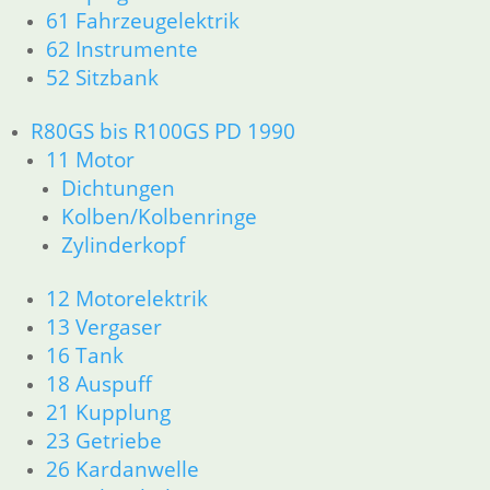
61 Fahrzeugelektrik
34 Bremsen
62 Instrumente
36 Räder
52 Sitzbank
46 Rahmen & Verkleidung
51 Spiegel & Schlösser
52 Sitzbank
R80GS bis R100GS PD 1990
61 Fahrzeugelektrik
11 Motor
62 Instrumente
Dichtungen
63 Scheinwerfer
Kolben/Kolbenringe
R80GS ab 1991 bis R100GS PD R80 Basic
Zylinderkopf
11 Motor
Dichtungen
12 Motorelektrik
Zylinderkopf
13 Vergaser
Kolben/Kolbenringe
12 Motorelektrik
16 Tank
13 Vergaser
18 Auspuff
16 Tank
21 Kupplung
18 Auspuff
23 Getriebe
21 Kupplung
26 Kardanwelle
23 Getriebe