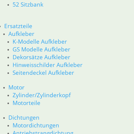
52 Sitzbank
12 Motorelektrik
13 Vergaser
16 Tank
18 Auspuff
Ersatzteile
21 Kupplung
Aufkleber
23 Getriebe
K-Modelle Aufkleber
26 Kardanwelle
GS Modelle Aufkleber
31 Telegabel
Dekorsätze Aufkleber
32 Lenkung
Hinweisschilder Aufkleber
33 Antrieb
Seitendeckel Aufkleber
34 Bremsen
36 Räder
46 Rahmen & Verkleidung
Motor
51 Spiegel & Schlösser
Zylinder/Zylinderkopf
52 Sitzbank
Motorteile
61 Fahrzeugelektrik
62 Instrumente
Dichtungen
63 Scheinwerfer
Motordichtungen
R80R bis R100R und Mystic
Antriebstrangdichtung
11 Motor