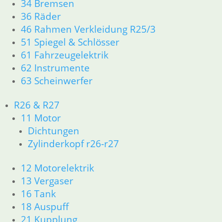
34 Bremsen
36 Räder
46 Rahmen Verkleidung R25/3
51 Spiegel & Schlösser
61 Fahrzeugelektrik
Bremsflüssigkeit
DOT 4 in 500 ml
62 Instrumente
O-Ring für
Bremsnocken
7,90
€
63 Scheinwerfer
1,00
€
Artikelnummer:
Artikelnummer:
0139896
Rep. Satz für 38
R26 & R27
mm Sattel Mit
9906328
inkl. MwSt.
11 Motor
Kolben
Dichtungen und
inkl. MwSt.
Dichtungen
Stiften Zur Zeit
zzgl.
nicht Lieferbar.
Zylinderkopf r26-r27
zzgl.
Versandkosten
Artikelnummer:
Versandkosten
In den
3411038
12 Motorelektrik
In den
Warenkorb
13 Vergaser
Weiterlesen
Warenkorb
16 Tank
18 Auspuff
21 Kupplung