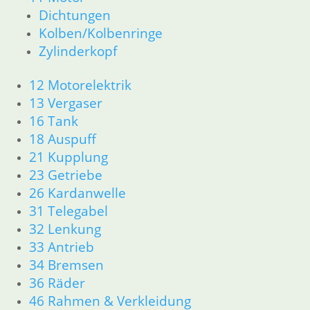
26 Kardanwelle
Dichtungen
31 Telegabel
Kolben/Kolbenringe
32 Lenkung
Zylinderkopf
33 Antrieb
34 Bremsen
12 Motorelektrik
36 Räder
13 Vergaser
46 Rahmen & Verkleidung R26 R27
16 Tank
51 Spiegel & Schlösser
18 Auspuff
61 Fahrzeugelektrik
21 Kupplung
62 Instrumente
63 Scheinwerfer
23 Getriebe
R50 R69/S
26 Kardanwelle
11 Motor
31 Telegabel
Dichtungen
32 Lenkung
Zylinderkopf
33 Antrieb
12 Motorelektrik
34 Bremsen
13 Vergaser
36 Räder
16 Tank
46 Rahmen & Verkleidung
18 Auspuff