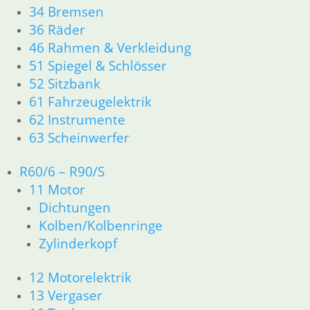
34 Bremsen
Ersatzteile nach Modell
36 Räder
K-Modell
11 Motor
46 Rahmen & Verkleidung
Dichtungen
51 Spiegel & Schlösser
32 Lenkung
52 Sitzbank
33 Antrieb
61 Fahrzeugelektrik
34 Bremsen
62 Instrumente
46 Rahmen Verkleidung
63 Scheinwerfer
61 Fahrzeugelektrik
R25 /3
R60/6 – R90/S
11 Motor R25/3
Dichtungen
11 Motor
Zylinderkopf
Dichtungen
12 Motorelektrik
Kolben/Kolbenringe
13 Vergaser
Zylinderkopf
16 Tank
18 Auspuff
12 Motorelektrik
21 Kupplung
13 Vergaser
23 Getriebe