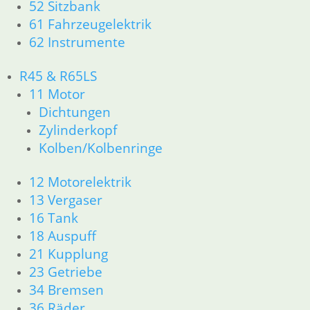
52 Sitzbank
11 Motor
61 Fahrzeugelektrik
Dichtungen
62 Instrumente
Kolben/Kolbenringe
Zylinderkopf
R45 & R65LS
12 Motorelektrik
11 Motor
13 Vergaser
16 Tank
Dichtungen
18 Auspuff
Zylinderkopf
21 Kupplung
Kolben/Kolbenringe
23 Getriebe
26 Kardanwelle
12 Motorelektrik
31 Telegabel
13 Vergaser
32 Lenkung
16 Tank
33 Antrieb
18 Auspuff
34 Bremsen
21 Kupplung
36 Räder
46 Rahmen & Verkleidung
23 Getriebe
51 Spiegel & Schlösser
34 Bremsen
52 Sitzbank
36 Räder