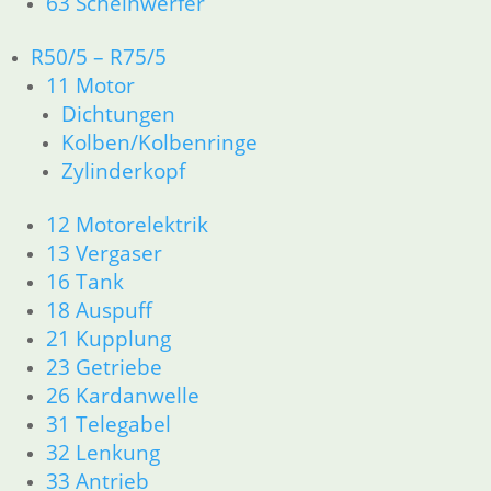
63 Scheinwerfer
Bremskolben
Brembo 38 mm
R50/5 – R75/5
Bremsbacken
Bremsbelag
Satz
Satz
33,85
€
11 Motor
48,50
€
29,90
€
Artikelnummer:
Dichtungen
Artikelnummer:
Artikelnummer:
1241038
Kolben/Kolbenringe
MCS941
MCB19
inkl. MwSt.
Zylinderkopf
inkl. MwSt.
inkl. MwSt.
zzgl.
12 Motorelektrik
zzgl.
zzgl.
Versandkosten
13 Vergaser
Versandkosten
Versandkosten
In den
16 Tank
In den
In den
Warenkorb
18 Auspuff
Warenkorb
Warenkorb
21 Kupplung
23 Getriebe
26 Kardanwelle
1
2
→
31 Telegabel
32 Lenkung
33 Antrieb
Shop