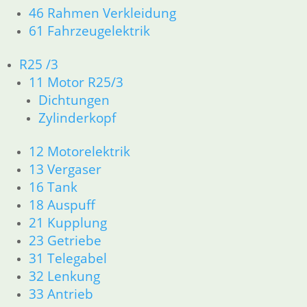
46 Rahmen Verkleidung
61 Fahrzeugelektrik
R25 /3
11 Motor R25/3
Feder für
Bremslichtschalter
Bremsbacken
Kabel vorne
Dichtungen
Kabel zum
hinten
Bremslichtschalter
19,50
€
Zylinderkopf
hinten
8,95
€
Artikelnummer:
18,50
€
Artikelnummer:
1244090
12 Motorelektrik
1457091
Artikelnummer:
inkl. MwSt.
13 Vergaser
inkl. MwSt.
1244138
16 Tank
inkl. MwSt.
zzgl.
zzgl.
Versandkosten
18 Auspuff
Versandkosten
zzgl.
21 Kupplung
Versandkosten
In den
In den
23 Getriebe
Warenkorb
Warenkorb
In den
31 Telegabel
Warenkorb
32 Lenkung
33 Antrieb