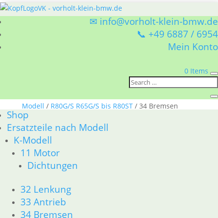
✉ info@vorholt-klein-bmw.de
📞 +49 6887 / 6954
Mein Konto
0 Items
Sie befinden sich hier:
Shop
/
Ersatzteile nach
Modell
/
R80G/S R65G/S bis R80ST
/ 34 Bremsen
Shop
Ersatzteile nach Modell
34 Bremsen
K-Modell
11 Motor
BMW R80G/S R65G/S bis R80ST 34 Bremsen
Dichtungen
Nach
1–15 von 20 Ergebnissen werden angezeigt
Aktualität
1
2
→
32 Lenkung
sortiert
33 Antrieb
34 Bremsen