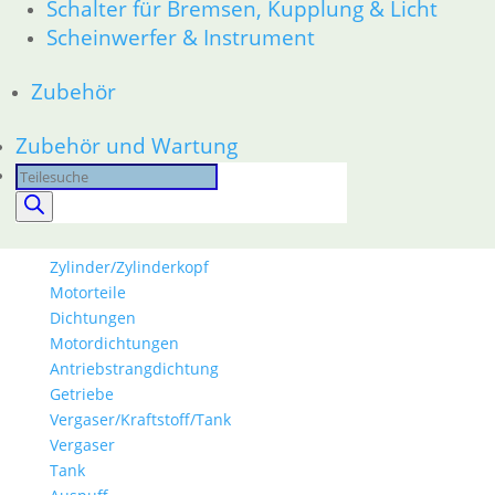
Schalter für Bremsen, Kupplung & Licht
63 Scheinwerfer
Scheinwerfer & Instrument
52 Sitzbank
Ersatzteile
Zubehör
Aufkleber
K-Modelle Aufkleber
GS Modelle Aufkleber
Zubehör und Wartung
Dekorsätze Aufkleber
Products
Hinweisschilder Aufkleber
search
Seitendeckel Aufkleber
Motor
Zylinder/Zylinderkopf
Motorteile
Dichtungen
Motordichtungen
Antriebstrangdichtung
Getriebe
Vergaser/Kraftstoff/Tank
Vergaser
Tank