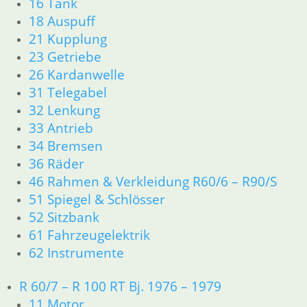
16 Tank
31 Telegabel
18 Auspuff
32 Lenkung
33 Antrieb
21 Kupplung
34 Bremsen
23 Getriebe
36 Räder
26 Kardanwelle
46 Rahmen Verkleidung R25/3
31 Telegabel
51 Spiegel & Schlösser
32 Lenkung
61 Fahrzeugelektrik
33 Antrieb
62 Instrumente
34 Bremsen
63 Scheinwerfer
36 Räder
R26 & R27
11 Motor
46 Rahmen & Verkleidung R60/6 – R90/S
Dichtungen
51 Spiegel & Schlösser
Zylinderkopf r26-r27
52 Sitzbank
12 Motorelektrik
61 Fahrzeugelektrik
13 Vergaser
62 Instrumente
16 Tank
18 Auspuff
R 60/7 – R 100 RT Bj. 1976 – 1979
21 Kupplung
11 Motor
23 Getriebe