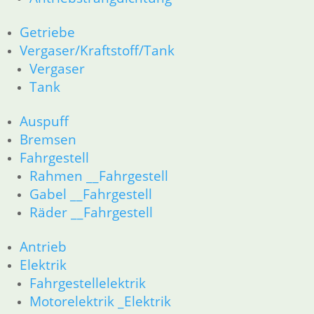
Dichtungen
Getriebe
Kolben/Kolbenringe
Vergaser/Kraftstoff/Tank
Zylinderkopf
12 Motorelektrik
Vergaser
13 Vergaser
Tank
16 Tank __Mystic
18 Auspuff
Auspuff
21 Kupplung
Bremsen
23 Getriebe
Fahrgestell
26 Kardanwelle
Rahmen __Fahrgestell
31 Telegabel
Gabel __Fahrgestell
32 Lenkung
Räder __Fahrgestell
33 Antrieb
34 Bremsen
36 Räder
Antrieb
46 Rahmen & Verkleidung
Elektrik
51 Spiegel & Schlösser
Fahrgestellelektrik
61 Fahrzeugelektrik
Motorelektrik _Elektrik
62 Instrumente