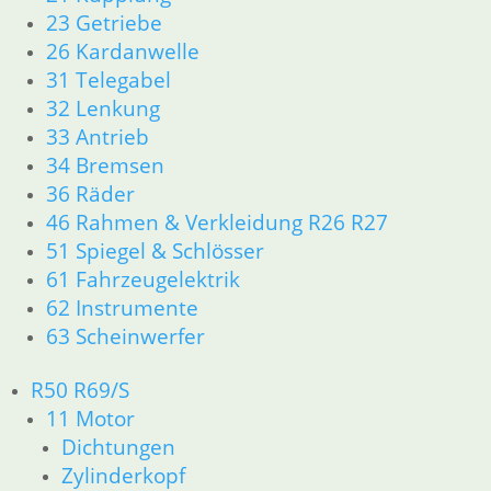
23 Getriebe
26 Kardanwelle
Bremslichtschalter
31 Telegabel
18,90
€
32 Lenkung
Scheibe am
Artikelnummer:
Bremsschlüssel
Kappe für
33 Antrieb
1353684
Bremslichtschalter
1,95
€
34 Bremsen
inkl. MwSt.
3,50
€
Artikelnummer:
36 Räder
3060107
Artikelnummer:
zzgl.
46 Rahmen & Verkleidung R26 R27
inkl. MwSt.
1244071
Versandkosten
51 Spiegel & Schlösser
inkl. MwSt.
zzgl.
In den
61 Fahrzeugelektrik
Versandkosten
zzgl.
Warenkorb
62 Instrumente
Versandkosten
63 Scheinwerfer
In den
Warenkorb
In den
Warenkorb
R50 R69/S
11 Motor
Dichtungen
Zylinderkopf