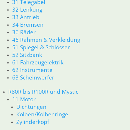
31 Telegabel
31 Telegabel
32 Lenkung
26 Kardanwelle
33 Antrieb
32 Lenkung
33 Antrieb
34 Bremsen
36 Räder
36 Räder
34 Bremsen
46 Rahmen & Verkleidung
46 Rahmen & Verkleidung
51 Spiegel & Schlösser
51 Spiegel & Schlösser __PDR80Basic
52 Sitzbank
52 Sitzbank
61 Fahrzeugelektrik
61 Fahrzeugelektrik
62 Instrumente
62 Instrumente
63 Scheinwerfer
63 Scheinwerfer
R80G/S R65G/S bis R80ST
11 Motor
R80R bis R100R und Mystic
Dichtungen
11 Motor
Zylinderkopf
Dichtungen
Kolben/Kolbenringe
Kolben/Kolbenringe
12 Motorelektrik
Zylinderkopf
16 Tank
18 Auspuff