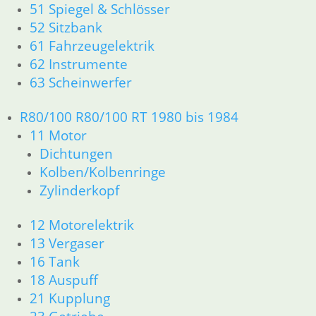
21 Kupplung
51 Spiegel & Schlösser
23 Getriebe
52 Sitzbank
26 Kardanwelle
61 Fahrzeugelektrik
31 Telegabel
62 Instrumente
32 Lenkung
63 Scheinwerfer
33 Antrieb
34 Bremsen
R80/100 R80/100 RT 1980 bis 1984
36 Räder
11 Motor
46 Rahmen & Verkleidung
51 Spiegel & Schlösser
Dichtungen
61 Fahrzeugelektrik
Kolben/Kolbenringe
62 Instrumente
Zylinderkopf
63 Scheinwerfer
R50/5 – R75/5
12 Motorelektrik
11 Motor
13 Vergaser
Dichtungen
16 Tank
Kolben/Kolbenringe
18 Auspuff
Zylinderkopf
21 Kupplung
12 Motorelektrik
13 Vergaser