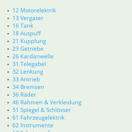
12 Motorelektrik
Kappe
13 Vergaser
Bremslichtschalter
Bremslichtschalter
Bremscheibe
16 Tank
260 mm
3,50
€
14,80
€
18 Auspuff
195,00
€
Artikelnummer:
Artikelnummer:
21 Kupplung
1351249
Artikelnummer:
1244070
23 Getriebe
inkl. MwSt.
1236005
inkl. MwSt.
26 Kardanwelle
inkl. MwSt.
zzgl.
zzgl.
31 Telegabel
Versandkosten
zzgl.
Versandkosten
32 Lenkung
Versandkosten
In den
33 Antrieb
In den
Warenkorb
In den
34 Bremsen
Warenkorb
Warenkorb
36 Räder
46 Rahmen & Verkleidung
51 Spiegel & Schlösser
61 Fahrzeugelektrik
62 Instrumente