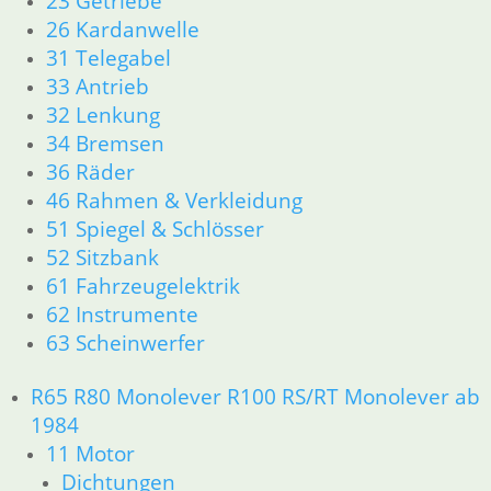
23 Getriebe
16 Tank
26 Kardanwelle
18 Auspuff
31 Telegabel
21 Kupplung
33 Antrieb
23 Getriebe
32 Lenkung
26 Kardanwelle
34 Bremsen
31 Telegabel
36 Räder
32 Lenkung
46 Rahmen & Verkleidung
33 Antrieb
34 Bremsen
51 Spiegel & Schlösser
36 Räder
52 Sitzbank
46 Rahmen & Verkleidung
61 Fahrzeugelektrik
51 Spiegel & Schlösser
62 Instrumente
52 Sitzbank
63 Scheinwerfer
61 Fahrzeugelektrik
62 Instrumente
R65 R80 Monolever R100 RS/RT Monolever ab
63 Scheinwerfer
1984
R60/6 – R90/S
11 Motor
11 Motor
Dichtungen
Dichtungen