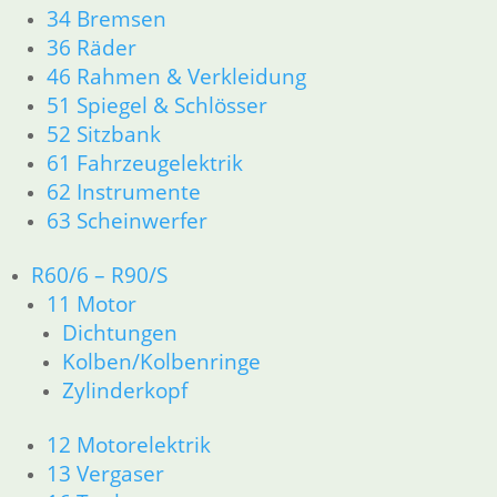
inkl. MwSt.
1244480
Artikelnummer:
34 Bremsen
inkl. MwSt.
1358130
36 Räder
zzgl.
inkl. MwSt.
Versandkosten
46 Rahmen & Verkleidung
zzgl.
In den
Versandkosten
zzgl.
51 Spiegel & Schlösser
Warenkorb
In den
Versandkosten
52 Sitzbank
Warenkorb
In den
61 Fahrzeugelektrik
Warenkorb
62 Instrumente
63 Scheinwerfer
1
2
→
R60/6 – R90/S
11 Motor
Shop
Dichtungen
Ersatzteile nach Modell
Kolben/Kolbenringe
K-Modell
Zylinderkopf
11 Motor
Dichtungen
12 Motorelektrik
32 Lenkung
13 Vergaser
33 Antrieb
34 Bremsen