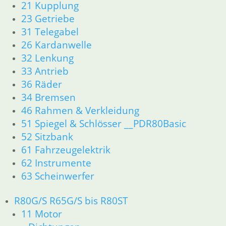
21 Kupplung
Zylinderkopf
23 Getriebe
12 Motorelektrik
31 Telegabel
13 Vergaser
16 Tank
26 Kardanwelle
18 Auspuff
32 Lenkung
21 Kupplung
33 Antrieb
23 Getriebe
36 Räder
26 Kardanwelle
34 Bremsen
31 Telegabel
46 Rahmen & Verkleidung
33 Antrieb
51 Spiegel & Schlösser __PDR80Basic
32 Lenkung
34 Bremsen
52 Sitzbank
36 Räder
61 Fahrzeugelektrik
46 Rahmen & Verkleidung
62 Instrumente
51 Spiegel & Schlösser
63 Scheinwerfer
52 Sitzbank
61 Fahrzeugelektrik
R80G/S R65G/S bis R80ST
62 Instrumente
11 Motor
63 Scheinwerfer