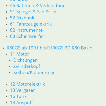
16 Tank
46 Rahmen & Verkleidung
18 Auspuff
51 Spiegel & Schlösser
21 Kupplung
23 Getriebe
52 Sitzbank
26 Kardanwelle
61 Fahrzeugelektrik
31 Telegabel
62 Instrumente
32 Lenkung
63 Scheinwerfer
33 Antrieb
34 Bremsen
R80GS ab 1991 bis R100GS PD R80 Basic
36 Räder
11 Motor
46 Rahmen & Verkleidung
Dichtungen
51 Spiegel & Schlösser
Zylinderkopf
52 Sitzbank
61 Fahrzeugelektrik
Kolben/Kolbenringe
62 Instrumente
63 Scheinwerfer
12 Motorelektrik
R80/100 R80/100 RT 1980 bis 1984
13 Vergaser
11 Motor
16 Tank
Dichtungen
18 Auspuff
Kolben/Kolbenringe