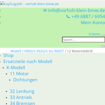
✉ info@vorholt-klein-bmw.de
📞 +49 6887 / 6954
Mein Konto
0 Items
Sie befinden sich hier:
Shop
/
Ersatzteile nach
Modell
/
R80G/S R65G/S bis R80ST
/ 12 Motorelektrik
Shop
12 Motorelektrik
Ersatzteile nach Modell
K-Modell
BMW R80G/S R65G/S bis R80ST 12 Motorelektrik
11 Motor
Nach
1–15 von 20 Ergebnissen werden angezeigt
Dichtungen
Aktualität
1
2
→
sortiert
32 Lenkung
33 Antrieb
34 Bremsen