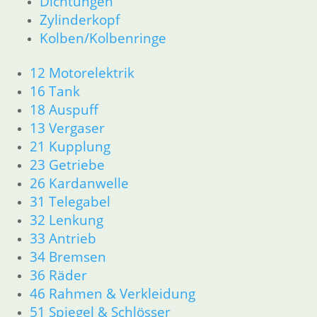
Dichtungen
R65 R80 Monolever R100 RS/RT Monolever ab 1984
Zylinderkopf
11 Motor
Dichtungen
Kolben/Kolbenringe
Kolben/Kolbenringe
Zylinderkopf
12 Motorelektrik
12 Motorelektrik
16 Tank
13 Vergaser
18 Auspuff
16 Tank
13 Vergaser
18 Auspuff
21 Kupplung
21 Kupplung
23 Getriebe
23 Getriebe
26 Kardanwelle
26 Kardanwelle
31 Telegabel
31 Telegabel
32 Lenkung
32 Lenkung
33 Antrieb
33 Antrieb
34 Bremsen
34 Bremsen
36 Räder
36 Räder
46 Rahmen & Verkleidung
46 Rahmen & Verkleidung
51 Spiegel & Schlösser
51 Spiegel & Schlösser
52 Sitzbank