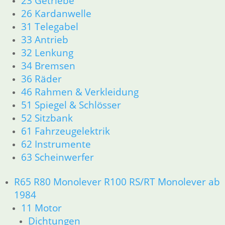
23 Getriebe
36 Räder
26 Kardanwelle
46 Rahmen & Verkleidung
31 Telegabel
51 Spiegel & Schlösser
33 Antrieb
61 Fahrzeugelektrik
32 Lenkung
62 Instrumente
63 Scheinwerfer
34 Bremsen
R50/5 – R75/5
36 Räder
11 Motor
46 Rahmen & Verkleidung
Dichtungen
51 Spiegel & Schlösser
Kolben/Kolbenringe
52 Sitzbank
Zylinderkopf
61 Fahrzeugelektrik
12 Motorelektrik
62 Instrumente
13 Vergaser
63 Scheinwerfer
16 Tank
18 Auspuff
21 Kupplung
R65 R80 Monolever R100 RS/RT Monolever ab
23 Getriebe
1984
26 Kardanwelle
11 Motor
31 Telegabel
Dichtungen
32 Lenkung