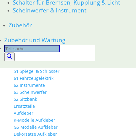
Schalter für Bremsen, Kupplung & Licht
18 Auspuff
21 Kupplung
Scheinwerfer & Instrument
23 Getriebe
26 Kardanwelle
Zubehör
31 Telegabel
32 Lenkung
Zubehör und Wartung
33 Antrieb
Products
34 Bremsen
search
36 Räder
46 Rahmen & Verkleidung
51 Spiegel & Schlösser
61 Fahrzeugelektrik
62 Instrumente
63 Scheinwerfer
52 Sitzbank
Ersatzteile
Aufkleber
K-Modelle Aufkleber
GS Modelle Aufkleber
Dekorsätze Aufkleber