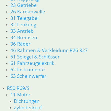
23 Getriebe
Zündkabel
26 Kardanwelle
1 Meter
31 Telegabel
Elektronisch
32 Lenkung
8,90
€
Regler
Artikelnummer:
Zündsteuergerät
33 Antrieb
Metallgehäu
8036124
für alle
34 Bremsen
inkl. MwSt.
44,50
€
Boxer
36 Räder
Artikelnummer:
Mod. ab
46 Rahmen & Verkleidung R26 R27
zzgl.
1244409A
Bj 81 bis
51 Spiegel & Schlösser
Versandkosten
inkl. MwSt.
In den
1996
61 Fahrzeugelektrik
Warenkorb
zzgl.
62 Instrumente
58,50
€
Versandkosten
63 Scheinwerfer
Artikelnummer:
In den
1244191
Warenkorb
R50 R69/S
inkl. MwSt.
11 Motor
zzgl.
Dichtungen
Versandkosten
Zylinderkopf
In den