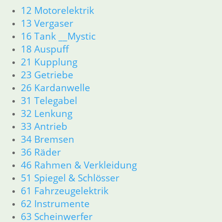
51 Spiegel & Schlösser __PDR80Basic
12 Motorelektrik
52 Sitzbank
13 Vergaser
61 Fahrzeugelektrik
16 Tank __Mystic
62 Instrumente
18 Auspuff
63 Scheinwerfer
21 Kupplung
R80G/S R65G/S bis R80ST
23 Getriebe
11 Motor
26 Kardanwelle
Dichtungen
31 Telegabel
Zylinderkopf
Kolben/Kolbenringe
32 Lenkung
12 Motorelektrik
33 Antrieb
16 Tank
34 Bremsen
18 Auspuff
36 Räder
13 Vergaser
46 Rahmen & Verkleidung
21 Kupplung
51 Spiegel & Schlösser
23 Getriebe
61 Fahrzeugelektrik
26 Kardanwelle
31 Telegabel
62 Instrumente
32 Lenkung
63 Scheinwerfer