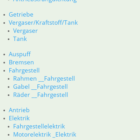
31 Telegabel
32 Lenkung
Getriebe
33 Antrieb
Vergaser/Kraftstoff/Tank
34 Bremsen
Vergaser
36 Räder
Tank
46 Rahmen & Verkleidung
51 Spiegel & Schlösser
Auspuff
52 Sitzbank
Bremsen
61 Fahrzeugelektrik
Fahrgestell
62 Instrumente
63 Scheinwerfer
Rahmen __Fahrgestell
R80R bis R100R und Mystic
Gabel __Fahrgestell
11 Motor
Räder __Fahrgestell
Dichtungen
Kolben/Kolbenringe
Antrieb
Zylinderkopf
Elektrik
12 Motorelektrik
Fahrgestellelektrik
13 Vergaser
Motorelektrik _Elektrik
16 Tank __Mystic