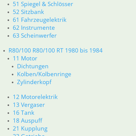
51 Spiegel & Schlösser
51 Spiegel & Schlösser
52 Sitzbank
61 Fahrzeugelektrik
61 Fahrzeugelektrik
62 Instrumente
62 Instrumente
63 Scheinwerfer
63 Scheinwerfer
R50 R69/S
11 Motor
Dichtungen
R80/100 R80/100 RT 1980 bis 1984
Zylinderkopf
11 Motor
12 Motorelektrik
Dichtungen
13 Vergaser
Kolben/Kolbenringe
16 Tank
Zylinderkopf
18 Auspuff
21 Kupplung
12 Motorelektrik
23 Getriebe
13 Vergaser
26 Kardanwelle
16 Tank
31 Telegabel
32 Lenkung
18 Auspuff
33 Antrieb
21 Kupplung
34 Bremsen