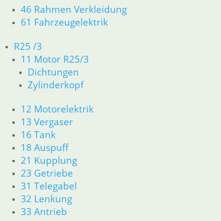
46 Rahmen Verkleidung
Zündkerze
Bürstenhalter
61 Fahrzeugelektrik
Anlasser
NGK
kpl.
Valeo 9
R25 /3
5,80
€
68,45
€
Zähne
11 Motor R25/3
Artikelnummer:
Artikelnummer:
Dichtungen
BP6ES
1243003
169,00
€
Zylinderkopf
inkl. MwSt.
inkl. MwSt.
Artikelnummer:
9062425
zzgl.
zzgl.
12 Motorelektrik
inkl. MwSt.
Versandkosten
Versandkosten
13 Vergaser
In den
In den
zzgl.
16 Tank
Warenkorb
Warenkorb
Versandkosten
18 Auspuff
In den
21 Kupplung
Warenkorb
23 Getriebe
31 Telegabel
32 Lenkung
33 Antrieb