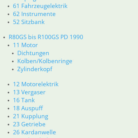
61 Fahrzeugelektrik
61 Fahrzeugelektrik
62 Instrumente
62 Instrumente
R45 & R65LS
52 Sitzbank
11 Motor
Dichtungen
R80GS bis R100GS PD 1990
Zylinderkopf
11 Motor
Kolben/Kolbenringe
Dichtungen
12 Motorelektrik
Kolben/Kolbenringe
13 Vergaser
Zylinderkopf
16 Tank
18 Auspuff
21 Kupplung
12 Motorelektrik
23 Getriebe
13 Vergaser
34 Bremsen
16 Tank
36 Räder
18 Auspuff
46 Rahmen & Verkleidung
21 Kupplung
51 Spiegel & Schlösser
23 Getriebe
52 Sitzbank
26 Kardanwelle
61 Fahrzeugelektrik