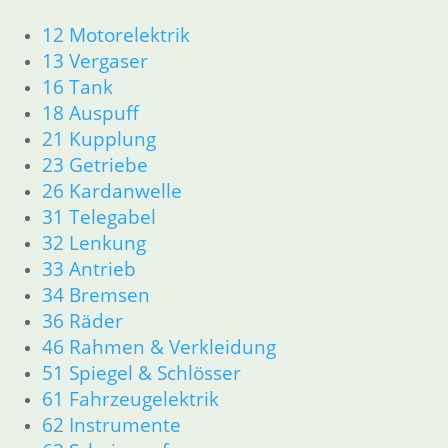
Warenkorb
12 Motorelektrik
13 Vergaser
16 Tank
18 Auspuff
21 Kupplung
23 Getriebe
Kappe
Öldruckschal
26 Kardanwelle
für
M 12 x
31 Telegabel
Schauloch
1,5
32 Lenkung
der
33 Antrieb
7,90
€
Zündung
Kabelstrang
Artikelnummer:
34 Bremsen
Zündanlage
1243414
36 Räder
2,20
€
inkl. MwSt.
ab 85
Artikelnummer:
46 Rahmen & Verkleidung
alle
1744327
51 Spiegel & Schlösser
zzgl.
inkl. MwSt.
Model +
Versandkosten
61 Fahrzeugelektrik
G/S, ST
In den
62 Instrumente
zzgl.
Warenkorb
Versandkosten