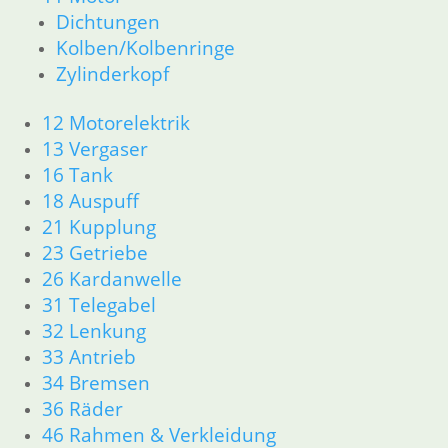
61 Fahrzeugelektrik
Dichtungen
62 Instrumente
Kolben/Kolbenringe
63 Scheinwerfer
Zylinderkopf
R26 & R27
11 Motor
12 Motorelektrik
Dichtungen
13 Vergaser
Zylinderkopf r26-r27
16 Tank
12 Motorelektrik
13 Vergaser
18 Auspuff
16 Tank
21 Kupplung
18 Auspuff
23 Getriebe
21 Kupplung
26 Kardanwelle
23 Getriebe
31 Telegabel
26 Kardanwelle
32 Lenkung
31 Telegabel
33 Antrieb
32 Lenkung
33 Antrieb
34 Bremsen
34 Bremsen
36 Räder
36 Räder
46 Rahmen & Verkleidung
46 Rahmen & Verkleidung R26 R27