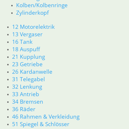
Kolben/Kolbenringe
33 Antrieb
Zylinderkopf
34 Bremsen
36 Räder
12 Motorelektrik
46 Rahmen & Verkleidung
13 Vergaser
51 Spiegel & Schlösser
52 Sitzbank
16 Tank
61 Fahrzeugelektrik
18 Auspuff
62 Instrumente
21 Kupplung
63 Scheinwerfer
23 Getriebe
R60/6 – R90/S
26 Kardanwelle
11 Motor
31 Telegabel
Dichtungen
32 Lenkung
Kolben/Kolbenringe
Zylinderkopf
33 Antrieb
12 Motorelektrik
34 Bremsen
13 Vergaser
36 Räder
16 Tank
46 Rahmen & Verkleidung
18 Auspuff
51 Spiegel & Schlösser
21 Kupplung