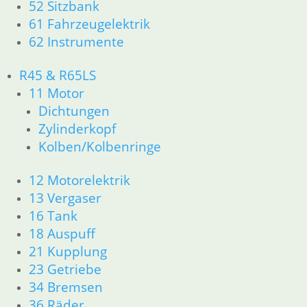
52 Sitzbank
23 Getriebe
61 Fahrzeugelektrik
26 Kardanwelle
62 Instrumente
31 Telegabel
32 Lenkung
33 Antrieb
R45 & R65LS
34 Bremsen
11 Motor
36 Räder
Dichtungen
46 Rahmen & Verkleidung R60/6 – R90/S
Zylinderkopf
51 Spiegel & Schlösser
Kolben/Kolbenringe
52 Sitzbank
61 Fahrzeugelektrik
12 Motorelektrik
62 Instrumente
13 Vergaser
R 60/7 – R 100 RT Bj. 1976 – 1979
16 Tank
11 Motor
Dichtungen
18 Auspuff
Kolben/Kolbenringe
21 Kupplung
Zylinderkopf
23 Getriebe
12 Motorelektrik
34 Bremsen
13 Vergaser
36 Räder