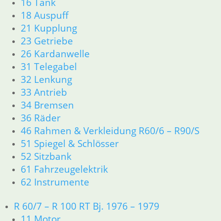
16 Tank
46 Rahmen Verkleidung
18 Auspuff
61 Fahrzeugelektrik
21 Kupplung
R25 /3
23 Getriebe
11 Motor R25/3
26 Kardanwelle
Dichtungen
31 Telegabel
Zylinderkopf
32 Lenkung
12 Motorelektrik
13 Vergaser
33 Antrieb
16 Tank
34 Bremsen
18 Auspuff
36 Räder
21 Kupplung
46 Rahmen & Verkleidung R60/6 – R90/S
23 Getriebe
51 Spiegel & Schlösser
31 Telegabel
52 Sitzbank
32 Lenkung
61 Fahrzeugelektrik
33 Antrieb
62 Instrumente
34 Bremsen
36 Räder
46 Rahmen Verkleidung R25/3
R 60/7 – R 100 RT Bj. 1976 – 1979
51 Spiegel & Schlösser
11 Motor