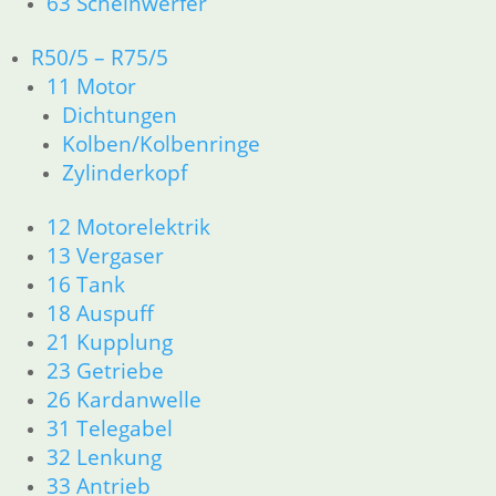
R45/65
63 Scheinwerfer
In den
36,00
€
Warenkorb
R50/5 – R75/5
Artikelnummer:
11 Motor
1244176
Dichtungen
inkl. MwSt.
Kolben/Kolbenringe
zzgl.
Zylinderkopf
Versandkosten
In den
12 Motorelektrik
Warenkorb
13 Vergaser
16 Tank
18 Auspuff
21 Kupplung
23 Getriebe
Kohlen
Kerzensteck
26 Kardanwelle
Massekabel
Lichtmaschiene
54,45
€
31 Telegabel
Diodenplatte
Artikelnummer:
4,80
€
32 Lenkung
1243182
Artikelnummer:
1,95
€
33 Antrieb