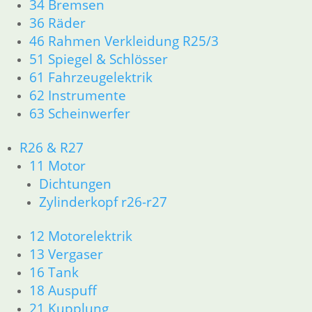
34 Bremsen
Anlasser
36 Räder
Bosch 9
Lichtmaschi
46 Rahmen Verkleidung R25/3
Zähne
Relais
Kohlen
51 Spiegel & Schlösser
189,00
€
Anlasser
mit Ring
61 Fahrzeugelektrik
Artikelnummer:
Öse
62 Instrumente
24,75
€
1157023
63 Scheinwerfer
Artikelnummer:
inkl. MwSt.
6,90
€
1389105
Artikelnummer:
R26 & R27
zzgl.
inkl. MwSt.
1244480Ö
Versandkosten
11 Motor
inkl. MwSt.
zzgl.
In den
Dichtungen
Versandkosten
Warenkorb
zzgl.
Zylinderkopf r26-r27
In den
Versandkosten
Warenkorb
In den
12 Motorelektrik
Warenkorb
13 Vergaser
16 Tank
18 Auspuff
21 Kupplung