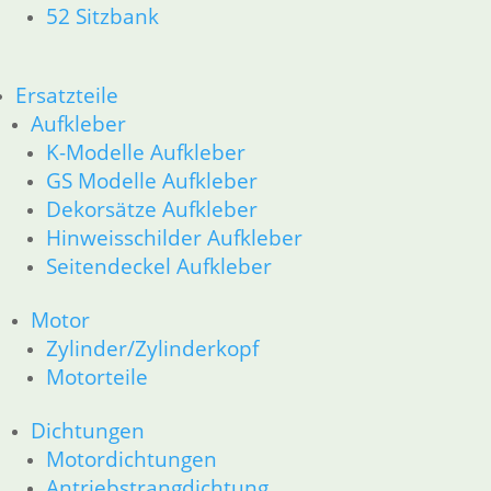
33 Antrieb
52 Sitzbank
34 Bremsen
36 Räder
46 Rahmen & Verkleidung
Ersatzteile
51 Spiegel & Schlösser
Aufkleber
61 Fahrzeugelektrik
K-Modelle Aufkleber
62 Instrumente
GS Modelle Aufkleber
52 Sitzbank
Dekorsätze Aufkleber
R80GS bis R100GS PD 1990
11 Motor
Hinweisschilder Aufkleber
Dichtungen
Seitendeckel Aufkleber
Kolben/Kolbenringe
Zylinderkopf
Motor
12 Motorelektrik
Zylinder/Zylinderkopf
13 Vergaser
Motorteile
16 Tank
18 Auspuff
Dichtungen
21 Kupplung
Motordichtungen
23 Getriebe
Antriebstrangdichtung
26 Kardanwelle