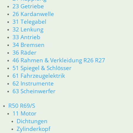
23 Getriebe
Motor
26 Kardanwelle
31 Telegabel
Dichtungen
32 Lenkung
33 Antrieb
34 Bremsen
Getriebe
36 Räder
46 Rahmen & Verkleidung R26 R27
Vergaser/Kraftstoff/Tank
51 Spiegel & Schlösser
61 Fahrzeugelektrik
Auspuff
62 Instrumente
63 Scheinwerfer
Bremsen
R50 R69/S
11 Motor
Dichtungen
Fahrgestell
Zylinderkopf