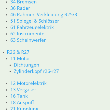
34 Bremsen
R45 & R65LS
36 Räder
46 Rahmen Verkleidung R25/3
R80G/S R65G/S bis R80ST
51 Spiegel & Schlösser
61 Fahrzeugelektrik
R80GS bis R100GS PD 1990
62 Instrumente
63 Scheinwerfer
R80GS ab 1991 bis R100GS PD
R80 Basic
R26 & R27
11 Motor
Dichtungen
R80R bis R100R und Mystic
Zylinderkopf r26-r27
Ersatzteile
12 Motorelektrik
13 Vergaser
16 Tank
Aufkleber
18 Auspuff
21 Kupplung