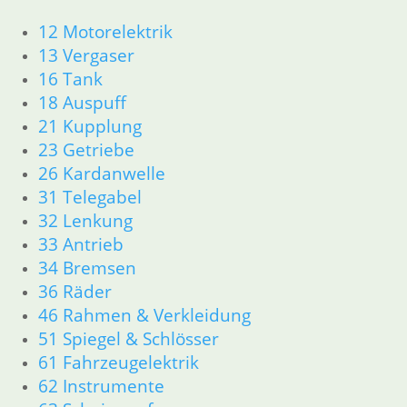
12 Motorelektrik
Antrieb
13 Vergaser
16 Tank
Elektrik
18 Auspuff
21 Kupplung
23 Getriebe
26 Kardanwelle
Shop
31 Telegabel
Ersatzteile nach Modell
32 Lenkung
33 Antrieb
Ersatzteile
34 Bremsen
36 Räder
Zubehör und Wartung
46 Rahmen & Verkleidung
Products
51 Spiegel & Schlösser
search
61 Fahrzeugelektrik
62 Instrumente
Alle Preise inkl. der gesetzl. MwSt. und zzgl. Versand_