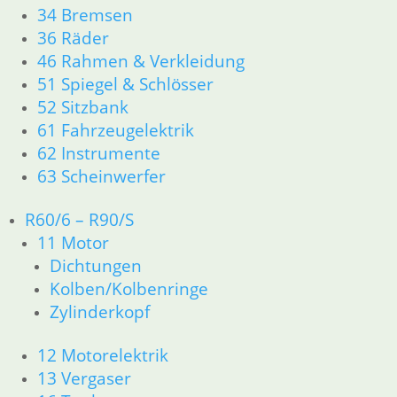
Teilesuche und Referenzummern
34 Bremsen
36 Räder
Besuchen Sie realoem.com mit Explosionszeichnungen für Ihre
46 Rahmen & Verkleidung
Ersatzteilsuche.
51 Spiegel & Schlösser
52 Sitzbank
61 Fahrzeugelektrik
62 Instrumente
63 Scheinwerfer
R60/6 – R90/S
11 Motor
Dichtungen
Kolben/Kolbenringe
Zylinderkopf
12 Motorelektrik
13 Vergaser