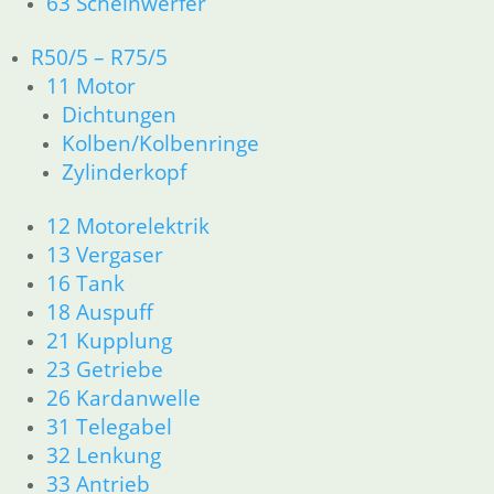
63 Scheinwerfer
Service
Kontakt
R50/5 – R75/5
Warenkorb
11 Motor
Mein Konto
Dichtungen
Links
Kolben/Kolbenringe
Newsletter Anmeldung
Zylinderkopf
Newsletter Abmeldung
12 Motorelektrik
Information
13 Vergaser
Impressum
16 Tank
AGB
18 Auspuff
Datenschutzerklärung
21 Kupplung
Zahlung und Lieferung
23 Getriebe
Cookie-Richtlinie (EU)
26 Kardanwelle
Widerrufsbelehrung
31 Telegabel
32 Lenkung
33 Antrieb
Vertrag widerrufen