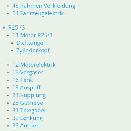
46 Rahmen Verkleidung
61 Fahrzeugelektrik
R50 R69/S
R25 /3
R50/5 - R75/5
11 Motor R25/3
Dichtungen
R60/6 - R90/S
Zylinderkopf
R 60/7 - R 100 RT Bj. 1976 - 1979
12 Motorelektrik
13 Vergaser
16 Tank
R80/100 R80/100 RT 1980 bis
18 Auspuff
1984
21 Kupplung
23 Getriebe
31 Telegabel
R65 R80 Monolever R100 RS/RT
32 Lenkung
Monolever ab 1984
33 Antrieb