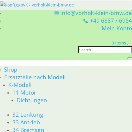
✉ info@vorholt-klein-bmw.de
📞 +49 6887 / 6954
Mein Konto
0 Items
Sie befinden sich hier:
Shop
/ Ersatzteile nach Modell
Ersatzteile nach Modell
Shop
Ersatzteile nach Modell
BMW Ersatzteile nach Modell
K-Modell
11 Motor
K-Modell
Dichtungen
R25 /3
32 Lenkung
33 Antrieb
R26 & R27
34 Bremsen