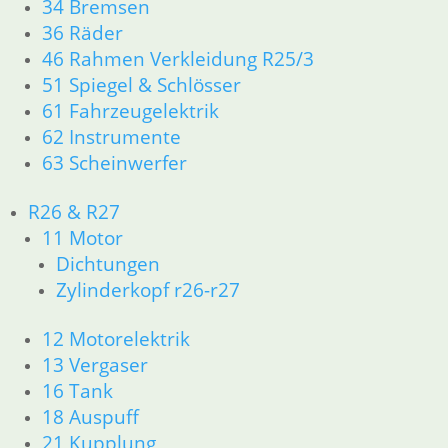
34 Bremsen
36 Räder
46 Rahmen Verkleidung R25/3
51 Spiegel & Schlösser
61 Fahrzeugelektrik
Schieber
62 Instrumente
Zündschloss
Feder für
Abdeckkappe
63 Scheinwerfer
Schieber in der
Zündschloss
5,45
€
Chromblende
Chrom
Artikelnummer:
1,45
€
19,50
€
R26 & R27
8048185
Artikelnummer:
Artikelnummer:
11 Motor
inkl. MwSt.
8048191
8048189
Dichtungen
inkl. MwSt.
zzgl.
inkl. MwSt.
Zylinderkopf r26-r27
Versandkosten
zzgl.
zzgl.
12 Motorelektrik
Versandkosten
In den
Versandkosten
Warenkorb
13 Vergaser
In den
In den
16 Tank
Warenkorb
Warenkorb
18 Auspuff
21 Kupplung