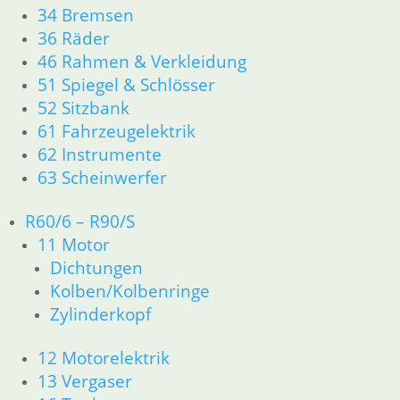
34 Bremsen
Information
36 Räder
Impressum
46 Rahmen & Verkleidung
AGB
51 Spiegel & Schlösser
Datenschutzerklärung
52 Sitzbank
Zahlung und Lieferung
61 Fahrzeugelektrik
Cookie-Richtlinie (EU)
62 Instrumente
Widerrufsbelehrung
63 Scheinwerfer
R60/6 – R90/S
Vertrag widerrufen
Teilesuche und Referenzummern
11 Motor
Dichtungen
Besuchen Sie realoem.com mit Explosionszeichnungen für Ihre
Kolben/Kolbenringe
Ersatzteilsuche.
Zylinderkopf
12 Motorelektrik
13 Vergaser