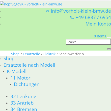
✉ info@vorholt-klein-bmw.de
📞 +49 6887 / 6954
Mein Konto
0 Items
Sie befinden sich hier:
Shop
/
Ersatzteile
/
Elektrik
/ Scheinwerfer &
Shop
Instrument
Ersatzteile nach Modell
K-Modell
Scheinwerfer &
11 Motor
Instrument
Dichtungen
Ersatzteile von Scheinwerfer und Instrumenten
32 Lenkung
Nach
Alle 10 Ergebnisse werden angezeigt
33 Antrieb
Aktualität
34 Bremsen
sortiert