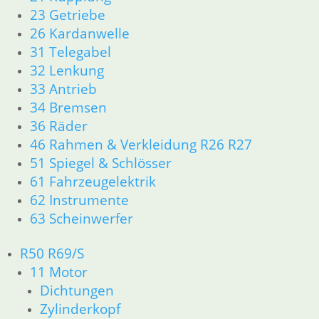
23 Getriebe
26 Kardanwelle
31 Telegabel
32 Lenkung
Reflektor bilux
Kabelsatz
35 /35 Watt
Scheinwerfer
33 Antrieb
39,50
€
18,90
€
Glühbirnen-
34 Bremsen
und
Artikelnummer:
Artikelnummer:
Relaisstecker
36 Räder
8050181
1357456
12,95
€
46 Rahmen & Verkleidung R26 R27
inkl. MwSt.
inkl. MwSt.
Artikelnummer:
51 Spiegel & Schlösser
8650145
zzgl.
zzgl.
61 Fahrzeugelektrik
inkl. MwSt.
Versandkosten
Versandkosten
62 Instrumente
63 Scheinwerfer
zzgl.
In den
In den
Versandkosten
Warenkorb
Warenkorb
R50 R69/S
In den
11 Motor
Warenkorb
Dichtungen
Zylinderkopf