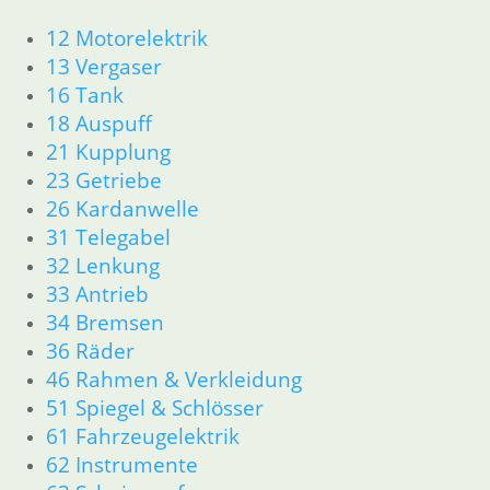
12 Motorelektrik
13 Vergaser
16 Tank
18 Auspuff
Kabelsatz
Zeituhr
21 Kupplung
26,50
€
23 Getriebe
Artikelnummer:
26 Kardanwelle
1244162
31 Telegabel
inkl. MwSt.
32 Lenkung
zzgl.
33 Antrieb
Versandkosten
34 Bremsen
36 Räder
In den
46 Rahmen & Verkleidung
Warenkorb
51 Spiegel & Schlösser
61 Fahrzeugelektrik
62 Instrumente