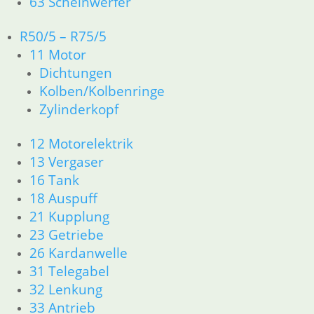
63 Scheinwerfer
Shop
R50/5 – R75/5
Ersatzteile nach Modell
11 Motor
Ersatzteile
Dichtungen
Kolben/Kolbenringe
Zubehör und Wartung
Zylinderkopf
Products
search
12 Motorelektrik
13 Vergaser
Alle Preise inkl. der gesetzl. MwSt. und zzgl. Versand_
16 Tank
Service
18 Auspuff
Kontakt
21 Kupplung
Warenkorb
23 Getriebe
Mein Konto
26 Kardanwelle
Links
31 Telegabel
Newsletter Anmeldung
32 Lenkung
Newsletter Abmeldung
33 Antrieb