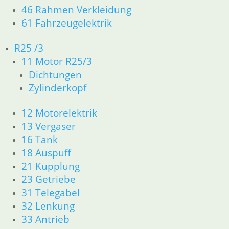
46 Rahmen Verkleidung
61 Fahrzeugelektrik
R25 /3
11 Motor R25/3
Dichtungen
Zylinderkopf
Bremsleitung
Stahlflex
Gelenkbuchse
Drehzahlmesser
schwarz
Scheinwerfer
mechanisch —–
12 Motorelektrik
Nicht mehr
42,60
€
3,90
€
Lieferbar.
13 Vergaser
Artikelnummer:
Artikelnummer:
Artikelnummer:
16 Tank
1241564
1369833
1356660
18 Auspuff
inkl. MwSt.
inkl. MwSt.
21 Kupplung
Weiterlesen
zzgl.
zzgl.
23 Getriebe
Versandkosten
Versandkosten
31 Telegabel
32 Lenkung
In den
In den
Warenkorb
Warenkorb
33 Antrieb